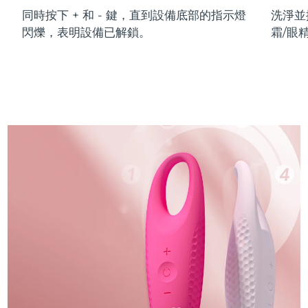
同時按下 + 和 - 鍵，直到設備底部的指示燈
洗淨並
閃爍，表明設備已解鎖。
霜/眼