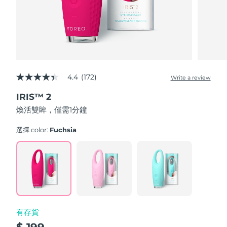
波蘭
預計送達日期
8/12/26
葡萄牙
預計送達日期
8/11/26
波多黎各
預計送達日期
8/13/26
4.4
(172)
Write a review
4.4
out
卡達
預計送達日期
8/12/26
IRIS™ 2
of
5
煥活雙眸，僅需1分鐘
stars,
留尼旺
預計送達日期
8/16/26
average
rating
選擇 color:
Fuchsia
value.
羅馬尼亞
預計送達日期
8/11/26
Read
172
Reviews.
俄羅斯
預計送達日期
8/19/26
Same
page
link.
沙烏地阿拉伯
預計送達日期
8/12/26
有存貨
新加坡
預計送達日期
8/13/26
$ 199