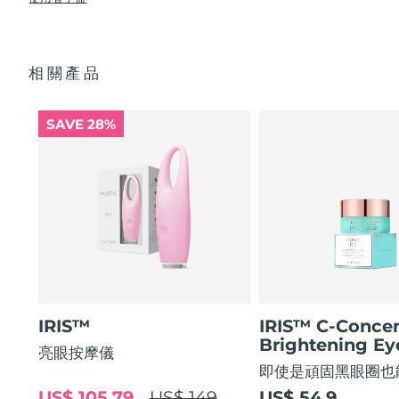
使眼部輪廓平滑 80%，使眼部肌膚緊緻 51%*
USB 充電線
眼部護理成分的吸收率提高 84%*
快速操作指南
阿拉伯聯合大公國
預計送達日期
8/12/26
84% 的用戶表示使用後眼部輪廓煥然一新。
基本操作指南
相關產品
2年質保 (西班牙、葡萄牙、瑞典：3年質保)
英國
預計送達日期
8/11/26
美國
預計送達日期
8/12/26
SAVE 28%
烏茲別克
預計送達日期
8/16/26
越南
預計送達日期
8/17/26
IRIS™
IRIS™ C-Concen
Brightening E
亮眼按摩儀
即使是頑固黑眼圈也
US$ 105.79
US$ 149
US$ 54.9