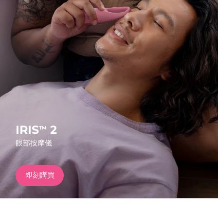
發貨國家
美國
預計送達日期
8/12/26
FAQ™ Dual LED Panel
英國
預計送達日期
8/11/26
熱門產品
西班牙
預計送達日期
8/11/26
澳洲
預計送達日期
8/14/26
法國
預計送達日期
8/11/26
IRIS
2
TM
特別優惠
暢銷產品
眼部按摩儀
德國
預計送達日期
8/11/26
加拿大
預計送達日期
8/15/26
即刻購買
紅光療法
澳洲
預計送達日期
8/14/26