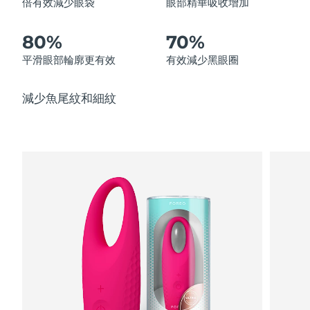
倍有效減少眼袋
眼部精華吸收增加
中國澳門特別行政區
預計送達日期
8/13/26
80%
70%
馬來西亞
預計送達日期
8/14/26
平滑眼部輪廓更有效
有效減少黑眼圈
馬爾他
預計送達日期
8/11/26
減少魚尾紋和細紋
墨西哥
預計送達日期
8/15/26
摩納哥
預計送達日期
8/12/26
荷蘭
預計送達日期
8/11/26
紐西蘭
預計送達日期
8/11/26
挪威
預計送達日期
8/11/26
阿曼
預計送達日期
8/14/26
菲律賓
預計送達日期
8/14/26