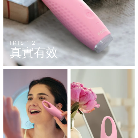
FAQ™ 101
FAQ™ 201
中國
LUNA™ 4 mini
面部提拉護理
預計送達日期
8/11/26
NEW
issa™ 4 smile
UFO™ 3 mini
Clinical anti-aging
LED mask
For young skin, T-zone
Premium anti-aging skincare
哥倫比亞
預計送達日期
8/15/26
Hybrid silicone sonic toothbrush
Red light therapy device for young skin
生髮
肌膚年輕化
克羅埃西亞
預計送達日期
8/11/26
FAQ™ 102
FAQ™ 202
LUNA™ 4 go
BEAR™ 設備
FAQ™ 301
FAQ™ 501
issa™ 4 baby
UFO™ 3 go
Advanced clinical anti-aging
LED mask
For travel or gym bag
All premium facelift devices
IRIS
2
NEW
TM
賽普勒斯
預計送達日期
8/12/26
LED hair strengthening scalp massager
Full-Spectrum Red Light Therapy
真實有效
For ages 0-3
Portable red light therapy
捷克
預計送達日期
8/11/26
FAQ™ 103
FAQ™ 211
LUNA™護膚
保健品
FAQ™ Scalp Serum
FAQ™ 502
issa™ Teeth Whitening Set
面膜
Luxurious clinical anti-aging set
Anti-aging neck & décolleté LED mask
Premium cleansers & balm
丹麥
預計送達日期
8/11/26
Scalp recovery probiotic serum
Full-Spectrum Red Light Therapy
Dual LED + sonic device & 18% PAP gel
Rejuvenation & hydration
專業治療
愛沙尼亞
預計送達日期
8/11/26
FAQ™ P1 Primer
FAQ™ 221
LUNA™ 設備
FAQ™護膚品
ISSA™ 設備
UFO™ 設備
Manuka honey primer
Anti-aging LED hand mask
芬蘭
FAQ™ Red Light Serum
預計送達日期
8/11/26
All facial cleansing devices
All FAQ™ skincare
All silicone sonic toothbrushes
All deep facial hydration devices
法國
預計送達日期
8/11/26
脫毛
身體護理
FAQ™護膚品
FAQ™護膚品
PEACH™ 2 Pro Max
BEAR™ 2 body
FAQ™產品
FAQ™ skincare
法屬玻里尼西亞
預計送達日期
8/15/26
All FAQ™ skincare
All FAQ™ skincare