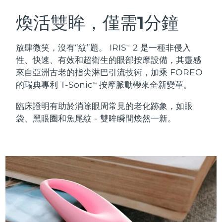
瑞典美膚護理
奧地利
預計送達日期
8/11/26
煥活雙眸，僅需1分鐘
巴林
預計送達日期
8/12/26
放肆微笑，沒有“紋”題。 IRIS
2 是一種非侵入
TM
面部清潔
緊致提拉
性、快速、有效和超衛生的眼部按摩設備，其靈感
比利時
預計送達日期
8/11/26
來自亞洲古老的指尖淋巴引流技術，加乘 FOREO
LUNA™ 4 套裝
BEAR™ 2 套裝
的瑞典專利 T-Sonic
按摩脈動帶來全新變革。
百慕達
預計送達日期
8/17/26
TM
Anti-aging massage
Microcurrent toning
臨床證明有助於消除眼周常見的老化跡象，如眼
波士尼亞與赫塞哥維納
預計送達日期
8/14/26
袋、黑眼圈和魚尾紋 - 雙眸瞬間煥然一新。
補水保濕
口腔護理
LUNA™ 4 Plus
BEAR™ 2 go
汶萊
預計送達日期
8/16/26
UFO™ 3 套裝
issa™ 4
Massage, LED heating
Microcurrent toning on-the-go
FAQ™ 抗老護理
Deep facial hydration
Hybrid silicone sonic toothbrush
保加利亞
預計送達日期
8/11/26
NEW
LUNA™ 4 Men
BEAR™ 2 eyes & lips
加拿大
預計送達日期
8/15/26
UFO™ 3 LED
issa™ 4 plus
For men, anti-aging massage
Microcurrent line smoothing device
Near-infrared and red light therapy
Smart hybrid silicone sonic toothbrush
智利
預計送達日期
8/15/26
device
抗老
LED 護理