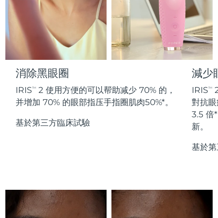
Professional IPL hair removal device
Microcurrent body toning
All hair treatments
All FAQ™ skincare
德國
預計送達日期
8/11/26
FAQ™產品
FAQ™產品
痘肌護理
眼部護理
直布羅陀
PEACH™ 2
LUNA™ 4 body
預計送達日期
8/15/26
FAQ™ products
All anti-aging treatments
All LED treatments
ESPADA™ 2 plus
BEAR™ 2 eyes & lips
IPL hair removal
Massaging body brush
All toning treatments
希臘
預計送達日期
8/11/26
Recurring acne LED therapy
Microcurrent line smoothing device
消除黑眼圈
減少
中國香港特別行政區
預計送達日期
8/12/26
PEACH™ 2 go
SUPERCHARGED™ serum
護發
毛孔護理
IRIS
2 使用方便的可以帮助减少 70% 的，
IRIS
TM
TM
ESPADA™ 2
IRIS™ 2
Travel-friendly IPL hair removal
Firming body serum
并增加 70% 的眼部指压手指圈肌肉50%*。
對抗眼
匈牙利
LUNA™ 4 hair
預計送達日期
8/11/26
KIWI™ derma
Acne treatment device
Rejuvenating eye massager
NEW
3.5
2-in-1 LED scalp massager
Diamond microdermabrasion .
基於第三方臨床試驗
新。
冰島
預計送達日期
8/12/26
PEACH™ Cooling Prep Gel
ESPADA™ Blemish Solution
眼部護膚
基於第
牙齒美白
Cooling IPL hair removal gel
印尼
預計送達日期
8/9/26
FLIP™ play advanced
KIWI™
Concentrated acne gel
Advanced eye care treatment
issa™ Teeth Whitening Set
LED light hairbrush
Blackhead remover
愛爾蘭
預計送達日期
8/11/26
更多的
Dual LED + sonic device & 18% PAP gel
ESPADA™ 設備
眼部護理設備
曼島
預計送達日期
8/13/26
LUNA™ Dual-Peptide Scalp
KIWI™ 皮肤护理
All acne treatment devices
All revitalizing eye massagers
Serum
issa™ Teeth Whitening Gel