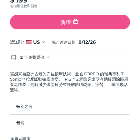
斯洛伐克
預計送達日期
8/11/26
包括增值稅和關稅
斯洛維尼亞
預計送達日期
8/11/26
新增
南非
預計送達日期
8/19/26
8/12/26
US
运送到 :
預計送達日期:
南韓
預計送達日期
8/13/26
2 年免費質保
如果您在2年質保期內發現任何非人為品質問題，
西班牙
預計送達日期
8/11/26
FOREO將免費為您更換產品。
靈感來自亞洲古老的穴位按摩技術，並被 FOREO 的瑞典專利 T-
Sonic™ 按摩脈動徹底改變。 IRIS™ 2 經臨床證明有助於消除眼周
瑞典
預計送達日期
8/11/26
衰老跡象，同時減少眼部疲勞並緩解眼睛乾燥、疲勞——瞬間煥活
雙眸。
瑞士
預計送達日期
8/11/26
特別之處
台灣
預計送達日期
8/16/26
眼科醫生認證的安全有效的眼部護理。
包含
泰國
預計送達日期
8/15/26
減少眼袋的效果提高 3.5 倍*
黑眼圈減少 70%，魚尾紋和細紋減少 43%*
IRIS
2
™
土耳其
預計送達日期
8/12/26
使用者手冊