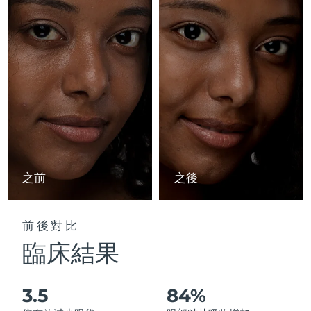
Advanced pore care essentials
以色列
預計送達日期
8/15/26
For healthy hair
18% PAP
護膚品
男士
義大利
預計送達日期
8/11/26
日本
預計送達日期
8/14/26
澤西島
預計送達日期
8/16/26
全部購買
哈薩克
預計送達日期
8/13/26
FOREO APP
科威特
預計送達日期
8/11/26
之前
之後
關於我們
拉脫維亞
預計送達日期
8/11/26
前後對比
黎巴嫩
預計送達日期
8/12/26
臨床結果
立陶宛
預計送達日期
8/11/26
3.5
84%
盧森堡
預計送達日期
8/11/26