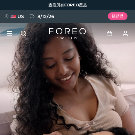
移
查看所有FOREO產品
至
主
內
容
US
8/12/26
暢銷品
新品
登入
語言
BREAKING NEWS
用戶信息
English
Deutsch
Español
我的設備
FAQ™ Pure Beauty-Tech Elixir
Français
Italiano
Português
我的訂單
Polski
Svenska
Русский
Türkçe
简体中文
繁體中文
我的地址
issa™ Teeth Whitening Set
我的訂閱