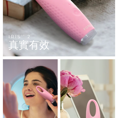
FAQ™ 101
FAQ™ 201
中國
LUNA™ 4 mini
面部提拉護理
預計送達日期
8/9/26
NEW
issa™ 4 smile
UFO™ 3 mini
Clinical anti-aging
LED mask
For young skin, T-zone
Premium anti-aging skincare
哥倫比亞
預計送達日期
8/13/26
Hybrid silicone sonic toothbrush
Red light therapy device for young skin
生髮
肌膚年輕化
克羅埃西亞
預計送達日期
8/9/26
FAQ™ 102
FAQ™ 202
LUNA™ 4 go
BEAR™ 設備
FAQ™ 301
FAQ™ 501
issa™ 4 baby
UFO™ 3 go
Advanced clinical anti-aging
LED mask
For travel or gym bag
All premium facelift devices
IRIS
2
NEW
TM
賽普勒斯
預計送達日期
8/10/26
LED hair strengthening scalp massager
Full-Spectrum Red Light Therapy
真實有效
For ages 0-3
Portable red light therapy
捷克
預計送達日期
8/9/26
FAQ™ 103
FAQ™ 211
LUNA™護膚
保健品
FAQ™ Scalp Serum
FAQ™ 502
issa™ Teeth Whitening Set
面膜
Luxurious clinical anti-aging set
Anti-aging neck & décolleté LED mask
Premium cleansers & balm
丹麥
預計送達日期
8/9/26
Scalp recovery probiotic serum
Full-Spectrum Red Light Therapy
Dual LED + sonic device & 18% PAP gel
Rejuvenation & hydration
專業治療
愛沙尼亞
預計送達日期
8/9/26
FAQ™ P1 Primer
FAQ™ 221
LUNA™ 設備
FAQ™護膚品
ISSA™ 設備
UFO™ 設備
Manuka honey primer
Anti-aging LED hand mask
芬蘭
FAQ™ Red Light Serum
預計送達日期
8/9/26
All facial cleansing devices
All FAQ™ skincare
All silicone sonic toothbrushes
All deep facial hydration devices
法國
預計送達日期
8/9/26
脫毛
身體護理
FAQ™護膚品
FAQ™護膚品
PEACH™ 2 Pro Max
BEAR™ 2 body
FAQ™產品
FAQ™ skincare
法屬玻里尼西亞
預計送達日期
8/13/26
All FAQ™ skincare
All FAQ™ skincare