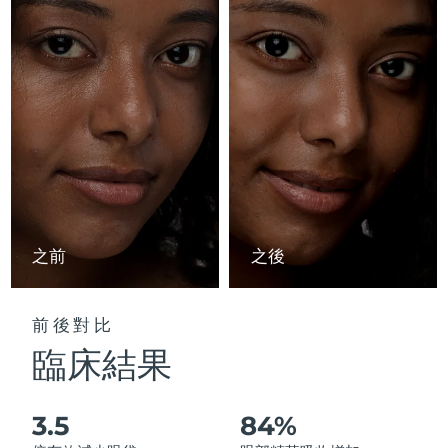
Advanced pore care essentials
以色列
預計送達日期
8/13/26
For healthy hair
18% PAP
護膚品
男士
義大利
預計送達日期
8/9/26
日本
預計送達日期
8/12/26
澤西島
預計送達日期
8/14/26
全部購買
哈薩克
預計送達日期
8/11/26
FOREO APP
科威特
預計送達日期
8/9/26
之前
之後
關於我們
拉脫維亞
預計送達日期
8/9/26
前後對比
黎巴嫩
預計送達日期
8/10/26
臨床結果
立陶宛
預計送達日期
8/9/26
3.5
84%
盧森堡
預計送達日期
8/9/26