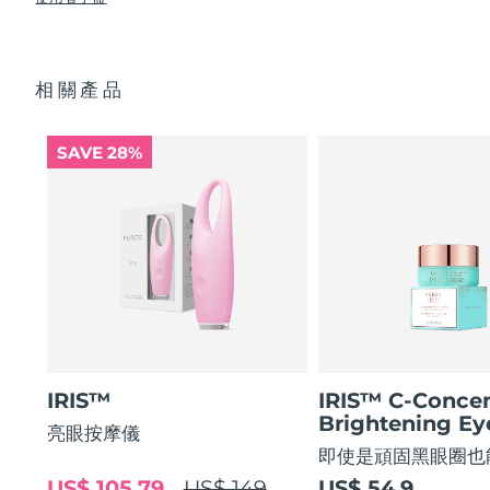
使眼部輪廓平滑 80%，使眼部肌膚緊緻 51%*
USB 充電線
眼部護理成分的吸收率提高 84%*
快速操作指南
阿拉伯聯合大公國
預計送達日期
8/10/26
84% 的用戶表示使用後眼部輪廓煥然一新。
基本操作指南
相關產品
2年質保 (西班牙、葡萄牙、瑞典：3年質保)
英國
預計送達日期
8/9/26
美國
預計送達日期
8/10/26
SAVE 28%
烏茲別克
預計送達日期
8/14/26
越南
預計送達日期
8/15/26
IRIS™
IRIS™ C-Concen
Brightening E
亮眼按摩儀
即使是頑固黑眼圈也
US$ 105.79
US$ 149
US$ 54.9