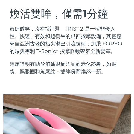
瑞典美膚護理
奧地利
預計送達日期
8/9/26
煥活雙眸，僅需1分鐘
巴林
預計送達日期
8/10/26
放肆微笑，沒有“紋”題。 IRIS
2 是一種非侵入
TM
面部清潔
緊致提拉
性、快速、有效和超衛生的眼部按摩設備，其靈感
比利時
預計送達日期
8/9/26
來自亞洲古老的指尖淋巴引流技術，加乘 FOREO
LUNA™ 4 套裝
BEAR™ 2 套裝
的瑞典專利 T-Sonic
按摩脈動帶來全新變革。
百慕達
預計送達日期
8/15/26
TM
Anti-aging massage
Microcurrent toning
臨床證明有助於消除眼周常見的老化跡象，如眼
波士尼亞與赫塞哥維納
預計送達日期
8/12/26
袋、黑眼圈和魚尾紋 - 雙眸瞬間煥然一新。
補水保濕
口腔護理
LUNA™ 4 Plus
BEAR™ 2 go
汶萊
預計送達日期
8/14/26
UFO™ 3 套裝
issa™ 4
Massage, LED heating
Microcurrent toning on-the-go
FAQ™ 抗老護理
Deep facial hydration
Hybrid silicone sonic toothbrush
保加利亞
預計送達日期
8/9/26
NEW
LUNA™ 4 Men
BEAR™ 2 eyes & lips
加拿大
預計送達日期
8/13/26
UFO™ 3 LED
issa™ 4 plus
For men, anti-aging massage
Microcurrent line smoothing device
Near-infrared and red light therapy
Smart hybrid silicone sonic toothbrush
智利
預計送達日期
8/13/26
device
抗老
LED 護理