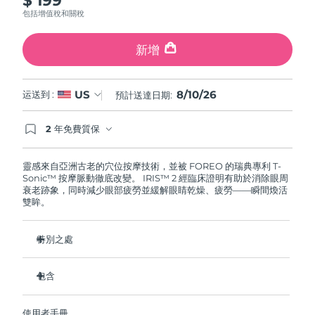
斯洛伐克
預計送達日期
8/9/26
包括增值稅和關稅
斯洛維尼亞
預計送達日期
8/9/26
新增
南非
預計送達日期
8/17/26
8/10/26
US
运送到 :
預計送達日期:
南韓
預計送達日期
8/11/26
2 年免費質保
如果您在2年質保期內發現任何非人為品質問題，
西班牙
預計送達日期
8/9/26
FOREO將免費為您更換產品。
靈感來自亞洲古老的穴位按摩技術，並被 FOREO 的瑞典專利 T-
Sonic™ 按摩脈動徹底改變。 IRIS™ 2 經臨床證明有助於消除眼周
瑞典
預計送達日期
8/9/26
衰老跡象，同時減少眼部疲勞並緩解眼睛乾燥、疲勞——瞬間煥活
雙眸。
瑞士
預計送達日期
8/9/26
特別之處
台灣
預計送達日期
8/14/26
眼科醫生認證的安全有效的眼部護理。
包含
泰國
預計送達日期
8/13/26
減少眼袋的效果提高 3.5 倍*
黑眼圈減少 70%，魚尾紋和細紋減少 43%*
IRIS
2
™
土耳其
預計送達日期
8/10/26
使用者手冊