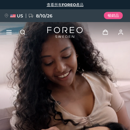
移
查看所有FOREO產品
至
主
內
容
US
8/10/26
暢銷品
新品
登入
語言
BREAKING NEWS
用戶信息
English
Deutsch
Español
我的設備
FAQ™ Pure Beauty-Tech Elixir
Français
Italiano
Português
我的訂單
Polski
Svenska
Русский
Türkçe
简体中文
繁體中文
我的地址
issa™ Teeth Whitening Set
我的訂閱