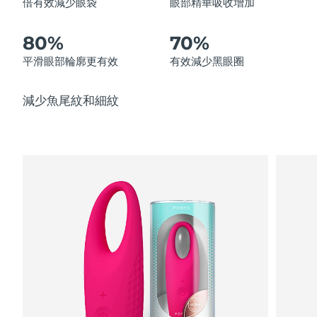
倍有效減少眼袋
眼部精華吸收增加
中國澳門特別行政區
預計送達日期
8/11/26
80%
70%
馬來西亞
預計送達日期
8/12/26
平滑眼部輪廓更有效
有效減少黑眼圈
馬爾他
預計送達日期
8/9/26
減少魚尾紋和細紋
墨西哥
預計送達日期
8/13/26
摩納哥
預計送達日期
8/10/26
荷蘭
預計送達日期
8/9/26
紐西蘭
預計送達日期
8/9/26
挪威
預計送達日期
8/9/26
阿曼
預計送達日期
8/12/26
菲律賓
預計送達日期
8/12/26