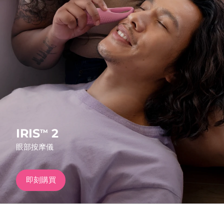
發貨國家
美國
預計送達日期
8/10/26
FAQ™ Dual LED Panel
英國
預計送達日期
8/9/26
熱門產品
西班牙
預計送達日期
8/9/26
澳洲
預計送達日期
8/12/26
法國
預計送達日期
8/9/26
IRIS
2
TM
特別優惠
暢銷產品
眼部按摩儀
德國
預計送達日期
8/9/26
加拿大
預計送達日期
8/13/26
即刻購買
紅光療法
澳洲
預計送達日期
8/12/26