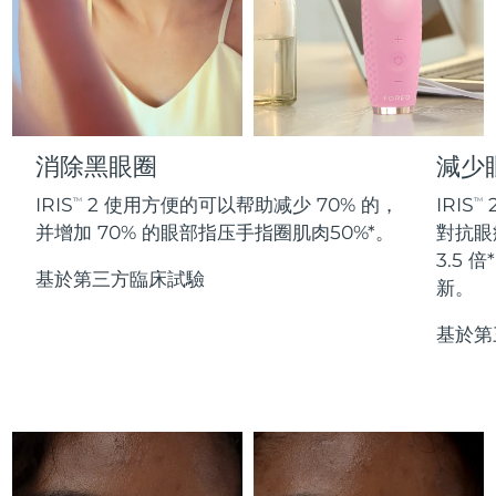
Professional IPL hair removal device
Microcurrent body toning
All hair treatments
All FAQ™ skincare
德國
預計送達日期
8/9/26
FAQ™產品
FAQ™產品
痘肌護理
眼部護理
直布羅陀
PEACH™ 2
LUNA™ 4 body
預計送達日期
8/13/26
FAQ™ products
All anti-aging treatments
All LED treatments
ESPADA™ 2 plus
BEAR™ 2 eyes & lips
IPL hair removal
Massaging body brush
All toning treatments
希臘
預計送達日期
8/9/26
Recurring acne LED therapy
Microcurrent line smoothing device
消除黑眼圈
減少
中國香港特別行政區
預計送達日期
8/10/26
PEACH™ 2 go
SUPERCHARGED™ serum
護發
毛孔護理
IRIS
2 使用方便的可以帮助减少 70% 的，
IRIS
TM
TM
ESPADA™ 2
IRIS™ 2
Travel-friendly IPL hair removal
Firming body serum
并增加 70% 的眼部指压手指圈肌肉50%*。
對抗眼
匈牙利
LUNA™ 4 hair
預計送達日期
8/9/26
KIWI™ derma
Acne treatment device
Rejuvenating eye massager
NEW
3.5
2-in-1 LED scalp massager
Diamond microdermabrasion .
基於第三方臨床試驗
新。
冰島
預計送達日期
8/10/26
PEACH™ Cooling Prep Gel
ESPADA™ Blemish Solution
眼部護膚
基於第
牙齒美白
Cooling IPL hair removal gel
印尼
預計送達日期
8/7/26
FLIP™ play advanced
KIWI™
Concentrated acne gel
Advanced eye care treatment
issa™ Teeth Whitening Set
LED light hairbrush
Blackhead remover
愛爾蘭
預計送達日期
8/9/26
更多的
Dual LED + sonic device & 18% PAP gel
ESPADA™ 設備
眼部護理設備
曼島
預計送達日期
8/11/26
LUNA™ Dual-Peptide Scalp
KIWI™ 皮肤护理
All acne treatment devices
All revitalizing eye massagers
Serum
issa™ Teeth Whitening Gel