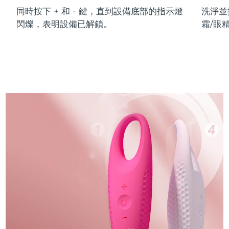
同時按下 + 和 - 鍵，直到設備底部的指示燈
洗淨並
閃爍，表明設備已解鎖。
霜/眼