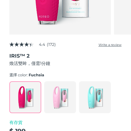
波蘭
預計送達日期
8/10/26
葡萄牙
預計送達日期
8/9/26
波多黎各
預計送達日期
8/11/26
4.4
(172)
Write a review
4.4
out
卡達
預計送達日期
8/10/26
IRIS™ 2
of
5
煥活雙眸，僅需1分鐘
stars,
留尼旺
預計送達日期
8/14/26
average
rating
選擇 color:
Fuchsia
value.
羅馬尼亞
預計送達日期
8/9/26
Read
172
Reviews.
俄羅斯
預計送達日期
8/17/26
Same
page
link.
沙烏地阿拉伯
預計送達日期
8/10/26
有存貨
新加坡
預計送達日期
8/11/26
$ 199