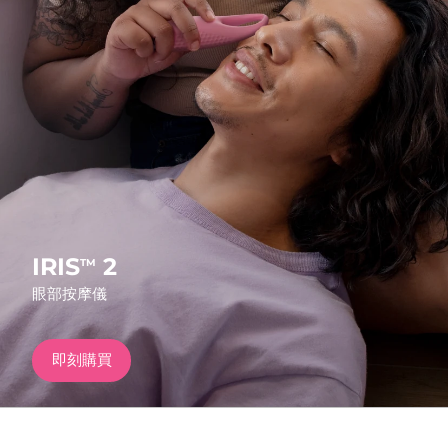
發貨國家
美國
預計送達日期
10/8/26
FAQ™ Dual LED Panel
英國
預計送達日期
9/8/26
熱門產品
西班牙
預計送達日期
9/8/26
澳洲
預計送達日期
12/8/26
法國
預計送達日期
9/8/26
IRIS
2
TM
特別優惠
暢銷產品
眼部按摩儀
德國
預計送達日期
9/8/26
加拿大
預計送達日期
13/8/26
即刻購買
紅光療法
澳洲
預計送達日期
12/8/26