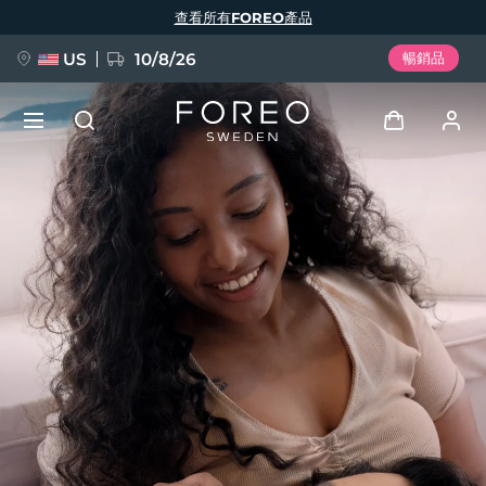
移
查看所有FOREO產品
至
主
內
容
US
10/8/26
暢銷品
新品
登入
語言
BREAKING NEWS
用戶信息
English
Deutsch
Español
我的設備
FAQ™ Pure Beauty-Tech Elixir
Français
Italiano
Português
我的訂單
Polski
Svenska
Русский
Türkçe
简体中文
繁體中文
我的地址
issa™ Teeth Whitening Set
我的訂閱