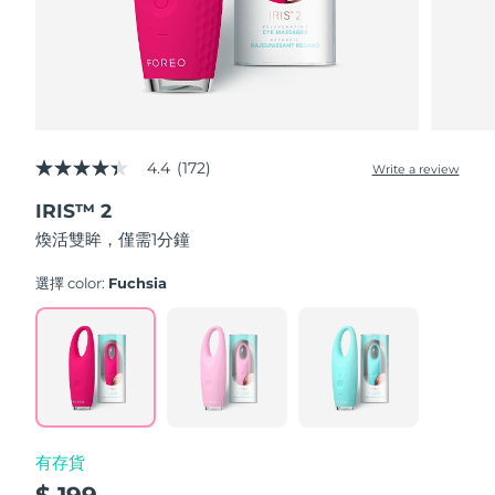
波蘭
預計送達日期
10/8/26
葡萄牙
預計送達日期
9/8/26
波多黎各
預計送達日期
11/8/26
4.4
(172)
Write a review
4.4
out
卡達
預計送達日期
10/8/26
IRIS™ 2
of
5
煥活雙眸，僅需1分鐘
stars,
留尼旺
預計送達日期
14/8/26
average
rating
選擇 color:
Fuchsia
value.
羅馬尼亞
預計送達日期
9/8/26
Read
172
Reviews.
俄羅斯
預計送達日期
17/8/26
Same
page
link.
沙烏地阿拉伯
預計送達日期
10/8/26
有存貨
新加坡
預計送達日期
11/8/26
$ 199