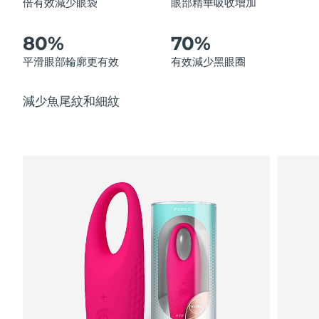
倍有效減少眼袋
眼部精華吸收增加
中國澳門特別行政區
預計送達日期
11/8/26
80%
70%
馬來西亞
預計送達日期
12/8/26
平滑眼部輪廓更有效
有效減少黑眼圈
馬爾他
預計送達日期
9/8/26
減少魚尾紋和細紋
墨西哥
預計送達日期
13/8/26
摩納哥
預計送達日期
10/8/26
荷蘭
預計送達日期
9/8/26
紐西蘭
預計送達日期
9/8/26
挪威
預計送達日期
9/8/26
阿曼
預計送達日期
12/8/26
菲律賓
預計送達日期
12/8/26