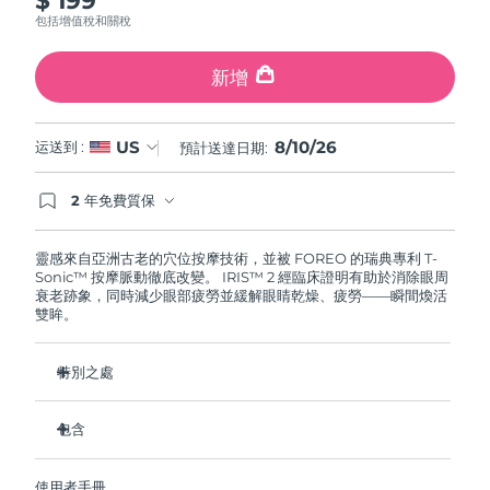
斯洛伐克
預計送達日期
9/8/26
包括增值稅和關稅
斯洛維尼亞
預計送達日期
9/8/26
新增
南非
預計送達日期
17/8/26
8/10/26
US
运送到 :
預計送達日期:
南韓
預計送達日期
11/8/26
2 年免費質保
如果您在2年質保期內發現任何非人為品質問題，
西班牙
預計送達日期
9/8/26
FOREO將免費為您更換產品。
靈感來自亞洲古老的穴位按摩技術，並被 FOREO 的瑞典專利 T-
Sonic™ 按摩脈動徹底改變。 IRIS™ 2 經臨床證明有助於消除眼周
瑞典
預計送達日期
9/8/26
衰老跡象，同時減少眼部疲勞並緩解眼睛乾燥、疲勞——瞬間煥活
雙眸。
瑞士
預計送達日期
9/8/26
特別之處
台灣
預計送達日期
14/8/26
眼科醫生認證的安全有效的眼部護理。
包含
泰國
預計送達日期
13/8/26
減少眼袋的效果提高 3.5 倍*
黑眼圈減少 70%，魚尾紋和細紋減少 43%*
IRIS
2
™
土耳其
預計送達日期
10/8/26
使用者手冊