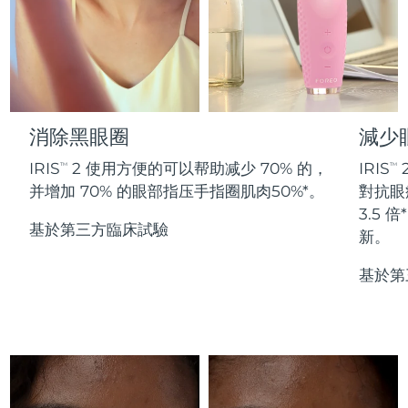
Professional IPL hair removal device
Microcurrent body toning
All hair treatments
All FAQ™ skincare
德國
預計送達日期
9/8/26
FAQ™產品
FAQ™產品
痘肌護理
眼部護理
直布羅陀
PEACH™ 2
LUNA™ 4 body
預計送達日期
13/8/26
FAQ™ products
All anti-aging treatments
All LED treatments
ESPADA™ 2 plus
BEAR™ 2 eyes & lips
IPL hair removal
Massaging body brush
All toning treatments
希臘
預計送達日期
9/8/26
Recurring acne LED therapy
Microcurrent line smoothing device
消除黑眼圈
減少
中國香港特別行政區
預計送達日期
10/8/26
PEACH™ 2 go
SUPERCHARGED™ serum
護發
毛孔護理
IRIS
2 使用方便的可以帮助减少 70% 的，
IRIS
TM
TM
ESPADA™ 2
IRIS™ 2
Travel-friendly IPL hair removal
Firming body serum
并增加 70% 的眼部指压手指圈肌肉50%*。
對抗眼
匈牙利
LUNA™ 4 hair
預計送達日期
9/8/26
KIWI™ derma
Acne treatment device
Rejuvenating eye massager
NEW
3.5
2-in-1 LED scalp massager
Diamond microdermabrasion .
基於第三方臨床試驗
新。
冰島
預計送達日期
10/8/26
PEACH™ Cooling Prep Gel
ESPADA™ Blemish Solution
眼部護膚
基於第
牙齒美白
Cooling IPL hair removal gel
印尼
預計送達日期
7/8/26
FLIP™ play advanced
KIWI™
Concentrated acne gel
Advanced eye care treatment
issa™ Teeth Whitening Set
LED light hairbrush
Blackhead remover
愛爾蘭
預計送達日期
9/8/26
更多的
Dual LED + sonic device & 18% PAP gel
ESPADA™ 設備
眼部護理設備
曼島
預計送達日期
11/8/26
LUNA™ Dual-Peptide Scalp
KIWI™ 皮肤护理
All acne treatment devices
All revitalizing eye massagers
Serum
issa™ Teeth Whitening Gel