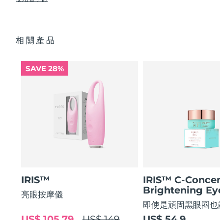
使眼部輪廓平滑 80%，使眼部肌膚緊緻 51%*
USB 充電線
眼部護理成分的吸收率提高 84%*
快速操作指南
阿拉伯聯合大公國
預計送達日期
10/8/26
84% 的用戶表示使用後眼部輪廓煥然一新。
基本操作指南
相關產品
2年質保 (西班牙、葡萄牙、瑞典：3年質保)
英國
預計送達日期
9/8/26
美國
預計送達日期
10/8/26
SAVE 28%
烏茲別克
預計送達日期
14/8/26
越南
預計送達日期
15/8/26
IRIS™
IRIS™ C-Concen
Brightening E
亮眼按摩儀
即使是頑固黑眼圈也
US$ 105.79
US$ 149
US$ 54.9