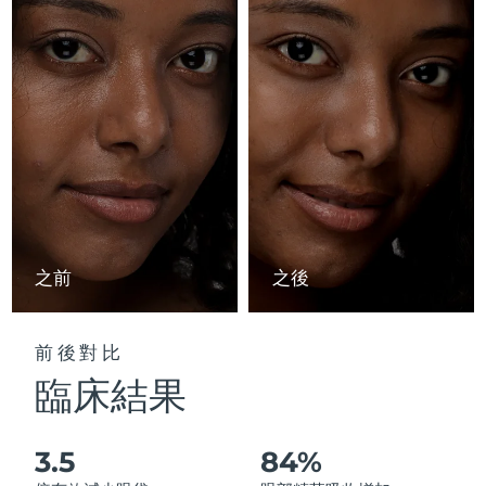
Advanced pore care essentials
以色列
預計送達日期
13/8/26
For healthy hair
18% PAP
護膚品
男士
義大利
預計送達日期
9/8/26
日本
預計送達日期
12/8/26
澤西島
預計送達日期
14/8/26
全部購買
哈薩克
預計送達日期
11/8/26
FOREO APP
科威特
預計送達日期
9/8/26
之前
之後
關於我們
拉脫維亞
預計送達日期
9/8/26
前後對比
黎巴嫩
預計送達日期
10/8/26
臨床結果
立陶宛
預計送達日期
9/8/26
3.5
84%
盧森堡
預計送達日期
9/8/26