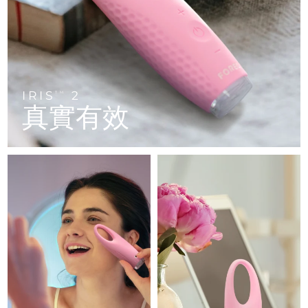
FAQ™ 101
FAQ™ 201
中國
LUNA™ 4 mini
面部提拉護理
預計送達日期
9/8/26
NEW
issa™ 4 smile
UFO™ 3 mini
Clinical anti-aging
LED mask
For young skin, T-zone
Premium anti-aging skincare
哥倫比亞
預計送達日期
13/8/26
Hybrid silicone sonic toothbrush
Red light therapy device for young skin
生髮
肌膚年輕化
克羅埃西亞
預計送達日期
9/8/26
FAQ™ 102
FAQ™ 202
LUNA™ 4 go
BEAR™ 設備
FAQ™ 301
FAQ™ 501
issa™ 4 baby
UFO™ 3 go
Advanced clinical anti-aging
LED mask
For travel or gym bag
All premium facelift devices
IRIS
2
NEW
TM
賽普勒斯
預計送達日期
10/8/26
LED hair strengthening scalp massager
Full-Spectrum Red Light Therapy
真實有效
For ages 0-3
Portable red light therapy
捷克
預計送達日期
9/8/26
FAQ™ 103
FAQ™ 211
LUNA™護膚
保健品
FAQ™ Scalp Serum
FAQ™ 502
issa™ Teeth Whitening Set
面膜
Luxurious clinical anti-aging set
Anti-aging neck & décolleté LED mask
Premium cleansers & balm
丹麥
預計送達日期
9/8/26
Scalp recovery probiotic serum
Full-Spectrum Red Light Therapy
Dual LED + sonic device & 18% PAP gel
Rejuvenation & hydration
專業治療
愛沙尼亞
預計送達日期
9/8/26
FAQ™ P1 Primer
FAQ™ 221
LUNA™ 設備
FAQ™護膚品
ISSA™ 設備
UFO™ 設備
Manuka honey primer
Anti-aging LED hand mask
芬蘭
FAQ™ Red Light Serum
預計送達日期
9/8/26
All facial cleansing devices
All FAQ™ skincare
All silicone sonic toothbrushes
All deep facial hydration devices
法國
預計送達日期
9/8/26
脫毛
身體護理
FAQ™護膚品
FAQ™護膚品
PEACH™ 2 Pro Max
BEAR™ 2 body
FAQ™產品
FAQ™ skincare
法屬玻里尼西亞
預計送達日期
13/8/26
All FAQ™ skincare
All FAQ™ skincare