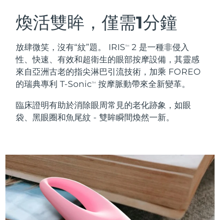
瑞典美膚護理
奧地利
預計送達日期
9/8/26
煥活雙眸，僅需1分鐘
巴林
預計送達日期
10/8/26
放肆微笑，沒有“紋”題。 IRIS
2 是一種非侵入
TM
面部清潔
緊致提拉
性、快速、有效和超衛生的眼部按摩設備，其靈感
比利時
預計送達日期
9/8/26
來自亞洲古老的指尖淋巴引流技術，加乘 FOREO
LUNA™ 4 套裝
BEAR™ 2 套裝
的瑞典專利 T-Sonic
按摩脈動帶來全新變革。
百慕達
預計送達日期
15/8/26
TM
Anti-aging massage
Microcurrent toning
臨床證明有助於消除眼周常見的老化跡象，如眼
波士尼亞與赫塞哥維納
預計送達日期
12/8/26
袋、黑眼圈和魚尾紋 - 雙眸瞬間煥然一新。
補水保濕
口腔護理
LUNA™ 4 Plus
BEAR™ 2 go
汶萊
預計送達日期
14/8/26
UFO™ 3 套裝
issa™ 4
Massage, LED heating
Microcurrent toning on-the-go
FAQ™ 抗老護理
Deep facial hydration
Hybrid silicone sonic toothbrush
保加利亞
預計送達日期
9/8/26
NEW
LUNA™ 4 Men
BEAR™ 2 eyes & lips
加拿大
預計送達日期
13/8/26
UFO™ 3 LED
issa™ 4 plus
For men, anti-aging massage
Microcurrent line smoothing device
Near-infrared and red light therapy
Smart hybrid silicone sonic toothbrush
智利
預計送達日期
13/8/26
device
抗老
LED 護理