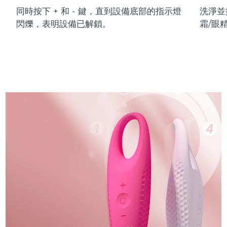
同時按下 + 和 - 鍵，直到設備底部的指示燈
洗淨並
閃爍，表明設備已解鎖。
霜/眼