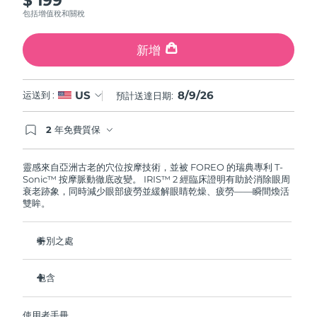
斯洛伐克
預計送達日期
8/8/26
包括增值稅和關稅
斯洛維尼亞
預計送達日期
8/8/26
新增
南非
預計送達日期
8/16/26
8/9/26
US
运送到 :
預計送達日期:
南韓
預計送達日期
8/10/26
2 年免費質保
如果您在2年質保期內發現任何非人為品質問題，
西班牙
預計送達日期
8/8/26
FOREO將免費為您更換產品。
靈感來自亞洲古老的穴位按摩技術，並被 FOREO 的瑞典專利 T-
Sonic™ 按摩脈動徹底改變。 IRIS™ 2 經臨床證明有助於消除眼周
瑞典
預計送達日期
8/8/26
衰老跡象，同時減少眼部疲勞並緩解眼睛乾燥、疲勞——瞬間煥活
雙眸。
瑞士
預計送達日期
8/8/26
特別之處
台灣
預計送達日期
8/13/26
眼科醫生認證的安全有效的眼部護理。
包含
泰國
預計送達日期
8/12/26
減少眼袋的效果提高 3.5 倍*
黑眼圈減少 70%，魚尾紋和細紋減少 43%*
IRIS
2
™
土耳其
預計送達日期
8/9/26
使用者手冊