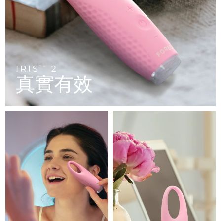
FAQ™ 101
FAQ™ 201
中國
LUNA™ 4 mini
面部提拉護理
預計送達日期
8/8/26
NEW
issa™ 4 smile
UFO™ 3 mini
Clinical anti-aging
LED mask
For young skin, T-zone
Premium anti-aging skincare
哥倫比亞
預計送達日期
8/12/26
Hybrid silicone sonic toothbrush
Red light therapy device for young skin
生髮
肌膚年輕化
克羅埃西亞
預計送達日期
8/8/26
FAQ™ 102
FAQ™ 202
LUNA™ 4 go
BEAR™ 設備
FAQ™ 301
FAQ™ 501
issa™ 4 baby
UFO™ 3 go
Advanced clinical anti-aging
LED mask
For travel or gym bag
All premium facelift devices
IRIS
2
NEW
TM
賽普勒斯
預計送達日期
8/9/26
LED hair strengthening scalp massager
Full-Spectrum Red Light Therapy
真實有效
For ages 0-3
Portable red light therapy
捷克
預計送達日期
8/8/26
FAQ™ 103
FAQ™ 211
LUNA™護膚
保健品
FAQ™ Scalp Serum
FAQ™ 502
issa™ Teeth Whitening Set
面膜
Luxurious clinical anti-aging set
Anti-aging neck & décolleté LED mask
Premium cleansers & balm
丹麥
預計送達日期
8/8/26
Scalp recovery probiotic serum
Full-Spectrum Red Light Therapy
Dual LED + sonic device & 18% PAP gel
Rejuvenation & hydration
專業治療
愛沙尼亞
預計送達日期
8/8/26
FAQ™ P1 Primer
FAQ™ 221
LUNA™ 設備
FAQ™護膚品
ISSA™ 設備
UFO™ 設備
Manuka honey primer
Anti-aging LED hand mask
芬蘭
FAQ™ Red Light Serum
預計送達日期
8/8/26
All facial cleansing devices
All FAQ™ skincare
All silicone sonic toothbrushes
All deep facial hydration devices
法國
預計送達日期
8/8/26
脫毛
身體護理
FAQ™護膚品
FAQ™護膚品
PEACH™ 2 Pro Max
BEAR™ 2 body
FAQ™產品
FAQ™ skincare
法屬玻里尼西亞
預計送達日期
8/12/26
All FAQ™ skincare
All FAQ™ skincare