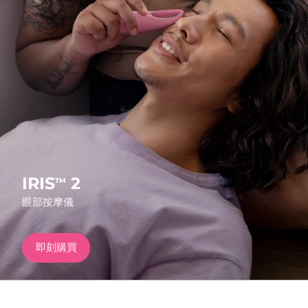
發貨國家
美國
預計送達日期
8/9/26
FAQ™ Dual LED Panel
英國
預計送達日期
8/8/26
熱門產品
西班牙
預計送達日期
8/8/26
澳洲
預計送達日期
8/11/26
法國
預計送達日期
8/8/26
IRIS
2
TM
特別優惠
暢銷產品
眼部按摩儀
德國
預計送達日期
8/8/26
加拿大
預計送達日期
8/12/26
即刻購買
紅光療法
澳洲
預計送達日期
8/11/26