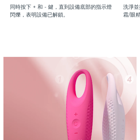
同時按下 + 和 - 鍵，直到設備底部的指示燈
洗淨並
閃爍，表明設備已解鎖。
霜/眼