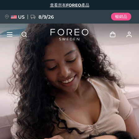
移
查看所有FOREO產品
至
主
內
容
US
8/9/26
暢銷品
新品
登入
語言
BREAKING NEWS
用戶信息
English
Deutsch
Español
我的設備
FAQ™ Pure Beauty-Tech Elixir
Français
Italiano
Português
我的訂單
Polski
Svenska
Русский
Türkçe
简体中文
繁體中文
我的地址
issa™ Teeth Whitening Set
我的訂閱