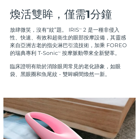
瑞典美膚護理
奧地利
預計送達日期
8/8/26
煥活雙眸，僅需1分鐘
巴林
預計送達日期
8/9/26
放肆微笑，沒有“紋”題。 IRIS
2 是一種非侵入
TM
面部清潔
緊致提拉
性、快速、有效和超衛生的眼部按摩設備，其靈感
比利時
預計送達日期
8/8/26
來自亞洲古老的指尖淋巴引流技術，加乘 FOREO
LUNA™ 4 套裝
BEAR™ 2 套裝
的瑞典專利 T-Sonic
按摩脈動帶來全新變革。
百慕達
預計送達日期
8/14/26
TM
Anti-aging massage
Microcurrent toning
臨床證明有助於消除眼周常見的老化跡象，如眼
波士尼亞與赫塞哥維納
預計送達日期
8/11/26
袋、黑眼圈和魚尾紋 - 雙眸瞬間煥然一新。
補水保濕
口腔護理
LUNA™ 4 Plus
BEAR™ 2 go
汶萊
預計送達日期
8/13/26
UFO™ 3 套裝
issa™ 4
Massage, LED heating
Microcurrent toning on-the-go
FAQ™ 抗老護理
Deep facial hydration
Hybrid silicone sonic toothbrush
保加利亞
預計送達日期
8/8/26
NEW
LUNA™ 4 Men
BEAR™ 2 eyes & lips
加拿大
預計送達日期
8/12/26
UFO™ 3 LED
issa™ 4 plus
For men, anti-aging massage
Microcurrent line smoothing device
Near-infrared and red light therapy
Smart hybrid silicone sonic toothbrush
智利
預計送達日期
8/12/26
device
抗老
LED 護理