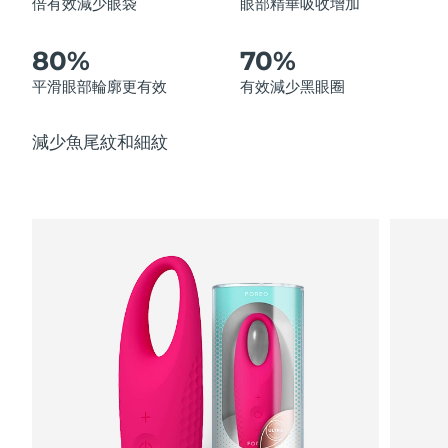
倍有效減少眼袋
眼部精華吸收增加
中國澳門特別行政區
預計送達日期
8/10/26
80%
70%
馬來西亞
預計送達日期
8/11/26
平滑眼部輪廓更有效
有效減少黑眼圈
馬爾他
預計送達日期
8/8/26
減少魚尾紋和細紋
墨西哥
預計送達日期
8/12/26
摩納哥
預計送達日期
8/9/26
荷蘭
預計送達日期
8/8/26
紐西蘭
預計送達日期
8/8/26
挪威
預計送達日期
8/8/26
阿曼
預計送達日期
8/11/26
菲律賓
預計送達日期
8/11/26