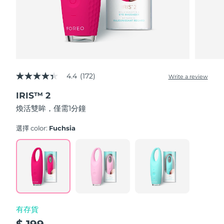
波蘭
預計送達日期
8/9/26
葡萄牙
預計送達日期
8/8/26
波多黎各
預計送達日期
8/10/26
4.4
(172)
Write a review
4.4
out
卡達
預計送達日期
8/9/26
IRIS™ 2
of
5
煥活雙眸，僅需1分鐘
stars,
留尼旺
預計送達日期
8/13/26
average
rating
選擇 color:
Fuchsia
value.
羅馬尼亞
預計送達日期
8/8/26
Read
172
Reviews.
俄羅斯
預計送達日期
8/16/26
Same
page
link.
沙烏地阿拉伯
預計送達日期
8/9/26
有存貨
新加坡
預計送達日期
8/10/26
$ 199