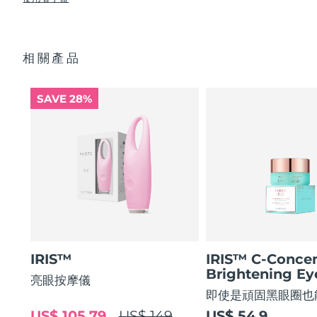
使眼部輪廓平滑 80%，使眼部肌膚緊緻 51%*
USB 充電線
眼部護理成分的吸收率提高 84%*
快速操作指南
阿拉伯聯合大公國
預計送達日期
8/9/26
84% 的用戶表示使用後眼部輪廓煥然一新。
基本操作指南
相關產品
2年質保 (西班牙、葡萄牙、瑞典：3年質保)
英國
預計送達日期
8/8/26
美國
預計送達日期
8/9/26
SAVE 28%
烏茲別克
預計送達日期
8/13/26
越南
預計送達日期
8/14/26
IRIS™
IRIS™ C-Concen
Brightening E
亮眼按摩儀
即使是頑固黑眼圈也
US$ 105.79
US$ 149
US$ 54.9