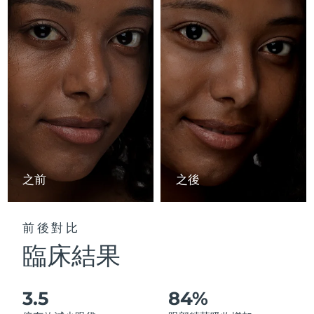
Advanced pore care essentials
以色列
預計送達日期
8/12/26
For healthy hair
18% PAP
護膚品
男士
義大利
預計送達日期
8/8/26
日本
預計送達日期
8/11/26
澤西島
預計送達日期
8/13/26
全部購買
哈薩克
預計送達日期
8/10/26
FOREO APP
科威特
預計送達日期
8/8/26
之前
之後
關於我們
拉脫維亞
預計送達日期
8/8/26
前後對比
黎巴嫩
預計送達日期
8/9/26
臨床結果
立陶宛
預計送達日期
8/8/26
3.5
84%
盧森堡
預計送達日期
8/8/26