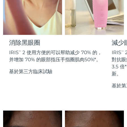
Professional IPL hair removal device
Microcurrent body toning
All hair treatments
All FAQ™ skincare
德國
預計送達日期
8/8/26
FAQ™產品
FAQ™產品
痘肌護理
眼部護理
直布羅陀
PEACH™ 2
LUNA™ 4 body
預計送達日期
8/12/26
FAQ™ products
All anti-aging treatments
All LED treatments
ESPADA™ 2 plus
BEAR™ 2 eyes & lips
IPL hair removal
Massaging body brush
All toning treatments
希臘
預計送達日期
8/8/26
Recurring acne LED therapy
Microcurrent line smoothing device
消除黑眼圈
減少
中國香港特別行政區
預計送達日期
8/9/26
PEACH™ 2 go
SUPERCHARGED™ serum
護發
毛孔護理
IRIS
2 使用方便的可以帮助减少 70% 的，
IRIS
TM
TM
ESPADA™ 2
IRIS™ 2
Travel-friendly IPL hair removal
Firming body serum
并增加 70% 的眼部指压手指圈肌肉50%*。
對抗眼
匈牙利
LUNA™ 4 hair
預計送達日期
8/8/26
KIWI™ derma
Acne treatment device
Rejuvenating eye massager
NEW
3.5
2-in-1 LED scalp massager
Diamond microdermabrasion .
基於第三方臨床試驗
新。
冰島
預計送達日期
8/9/26
PEACH™ Cooling Prep Gel
ESPADA™ Blemish Solution
眼部護膚
基於第
牙齒美白
Cooling IPL hair removal gel
印尼
預計送達日期
8/6/26
FLIP™ play advanced
KIWI™
Concentrated acne gel
Advanced eye care treatment
issa™ Teeth Whitening Set
LED light hairbrush
Blackhead remover
愛爾蘭
預計送達日期
8/8/26
更多的
Dual LED + sonic device & 18% PAP gel
ESPADA™ 設備
眼部護理設備
曼島
預計送達日期
8/10/26
LUNA™ Dual-Peptide Scalp
KIWI™ 皮肤护理
All acne treatment devices
All revitalizing eye massagers
Serum
issa™ Teeth Whitening Gel