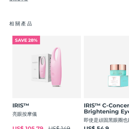
使眼部輪廓平滑 80%，使眼部肌膚緊緻 51%*
USB 充電線
眼部護理成分的吸收率提高 84%*
快速操作指南
阿拉伯聯合大公國
預計送達日期
8/9/26
84% 的用戶表示使用後眼部輪廓煥然一新。
基本操作指南
相關產品
2年質保 (西班牙、葡萄牙、瑞典：3年質保)
英國
預計送達日期
8/8/26
美國
預計送達日期
8/9/26
SAVE 28%
烏茲別克
預計送達日期
8/13/26
越南
預計送達日期
8/14/26
IRIS™
IRIS™ C-Concen
Brightening E
亮眼按摩儀
即使是頑固黑眼圈也
US$ 105.79
US$ 149
US$ 54.9