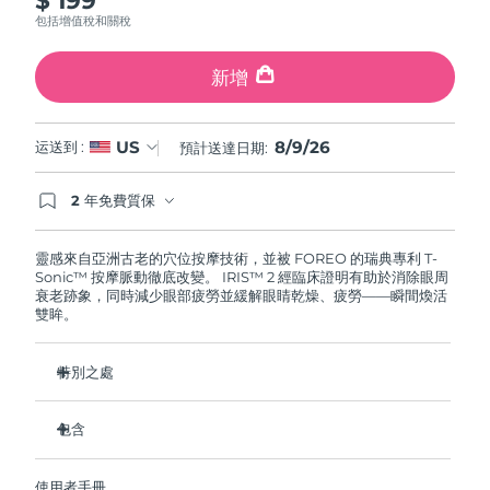
斯洛伐克
預計送達日期
8/8/26
包括增值稅和關稅
斯洛維尼亞
預計送達日期
8/8/26
新增
南非
預計送達日期
8/16/26
8/9/26
US
运送到 :
預計送達日期:
南韓
預計送達日期
8/10/26
2 年免費質保
如果您在2年質保期內發現任何非人為品質問題，
西班牙
預計送達日期
8/8/26
FOREO將免費為您更換產品。
靈感來自亞洲古老的穴位按摩技術，並被 FOREO 的瑞典專利 T-
Sonic™ 按摩脈動徹底改變。 IRIS™ 2 經臨床證明有助於消除眼周
瑞典
預計送達日期
8/8/26
衰老跡象，同時減少眼部疲勞並緩解眼睛乾燥、疲勞——瞬間煥活
雙眸。
瑞士
預計送達日期
8/8/26
特別之處
台灣
預計送達日期
8/13/26
眼科醫生認證的安全有效的眼部護理。
包含
泰國
預計送達日期
8/12/26
減少眼袋的效果提高 3.5 倍*
黑眼圈減少 70%，魚尾紋和細紋減少 43%*
IRIS
2
™
土耳其
預計送達日期
8/9/26
使用者手冊