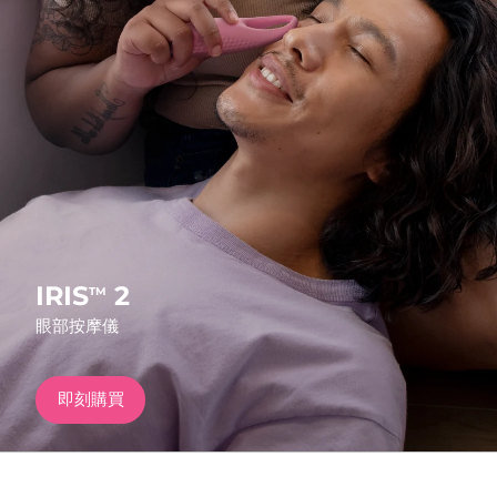
發貨國家
美國
預計送達日期
8/9/26
FAQ™ Dual LED Panel
英國
預計送達日期
8/8/26
熱門產品
西班牙
預計送達日期
8/8/26
澳洲
預計送達日期
8/11/26
法國
預計送達日期
8/8/26
IRIS
2
TM
特別優惠
暢銷產品
眼部按摩儀
德國
預計送達日期
8/8/26
加拿大
預計送達日期
8/12/26
即刻購買
紅光療法
澳洲
預計送達日期
8/11/26