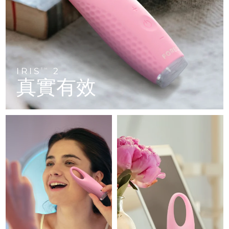
FAQ™ 101
FAQ™ 201
中國
LUNA™ 4 mini
面部提拉護理
預計送達日期
8/8/26
NEW
issa™ 4 smile
UFO™ 3 mini
Clinical anti-aging
LED mask
For young skin, T-zone
Premium anti-aging skincare
哥倫比亞
預計送達日期
8/12/26
Hybrid silicone sonic toothbrush
Red light therapy device for young skin
生髮
肌膚年輕化
克羅埃西亞
預計送達日期
8/8/26
FAQ™ 102
FAQ™ 202
LUNA™ 4 go
BEAR™ 設備
FAQ™ 301
FAQ™ 501
issa™ 4 baby
UFO™ 3 go
Advanced clinical anti-aging
LED mask
For travel or gym bag
All premium facelift devices
IRIS
2
NEW
TM
賽普勒斯
預計送達日期
8/9/26
LED hair strengthening scalp massager
Full-Spectrum Red Light Therapy
真實有效
For ages 0-3
Portable red light therapy
捷克
預計送達日期
8/8/26
FAQ™ 103
FAQ™ 211
LUNA™護膚
保健品
FAQ™ Scalp Serum
FAQ™ 502
issa™ Teeth Whitening Set
面膜
Luxurious clinical anti-aging set
Anti-aging neck & décolleté LED mask
Premium cleansers & balm
丹麥
預計送達日期
8/8/26
Scalp recovery probiotic serum
Full-Spectrum Red Light Therapy
Dual LED + sonic device & 18% PAP gel
Rejuvenation & hydration
專業治療
愛沙尼亞
預計送達日期
8/8/26
FAQ™ P1 Primer
FAQ™ 221
LUNA™ 設備
FAQ™護膚品
ISSA™ 設備
UFO™ 設備
Manuka honey primer
Anti-aging LED hand mask
芬蘭
FAQ™ Red Light Serum
預計送達日期
8/8/26
All facial cleansing devices
All FAQ™ skincare
All silicone sonic toothbrushes
All deep facial hydration devices
法國
預計送達日期
8/8/26
脫毛
身體護理
FAQ™護膚品
FAQ™護膚品
PEACH™ 2 Pro Max
BEAR™ 2 body
FAQ™產品
FAQ™ skincare
法屬玻里尼西亞
預計送達日期
8/12/26
All FAQ™ skincare
All FAQ™ skincare