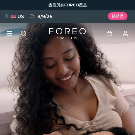
移
查看所有FOREO產品
至
主
內
容
US
8/9/26
暢銷品
新品
登入
語言
BREAKING NEWS
用戶信息
English
Deutsch
Español
我的設備
FAQ™ Pure Beauty-Tech Elixir
Français
Italiano
Português
我的訂單
Polski
Svenska
Русский
Türkçe
简体中文
繁體中文
我的地址
issa™ Teeth Whitening Set
我的訂閱