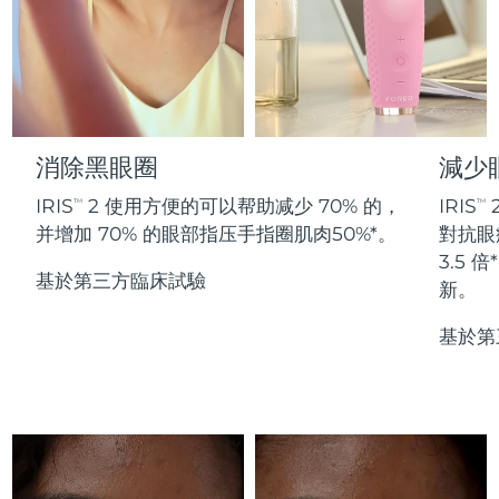
Professional IPL hair removal device
Microcurrent body toning
All hair treatments
All FAQ™ skincare
德國
預計送達日期
8/8/26
FAQ™產品
FAQ™產品
痘肌護理
眼部護理
直布羅陀
PEACH™ 2
LUNA™ 4 body
預計送達日期
8/12/26
FAQ™ products
All anti-aging treatments
All LED treatments
ESPADA™ 2 plus
BEAR™ 2 eyes & lips
IPL hair removal
Massaging body brush
All toning treatments
希臘
預計送達日期
8/8/26
Recurring acne LED therapy
Microcurrent line smoothing device
消除黑眼圈
減少
中國香港特別行政區
預計送達日期
8/9/26
PEACH™ 2 go
SUPERCHARGED™ serum
護發
毛孔護理
IRIS
2 使用方便的可以帮助减少 70% 的，
IRIS
TM
TM
ESPADA™ 2
IRIS™ 2
Travel-friendly IPL hair removal
Firming body serum
并增加 70% 的眼部指压手指圈肌肉50%*。
對抗眼
匈牙利
LUNA™ 4 hair
預計送達日期
8/8/26
KIWI™ derma
Acne treatment device
Rejuvenating eye massager
NEW
3.5
2-in-1 LED scalp massager
Diamond microdermabrasion .
基於第三方臨床試驗
新。
冰島
預計送達日期
8/9/26
PEACH™ Cooling Prep Gel
ESPADA™ Blemish Solution
眼部護膚
基於第
牙齒美白
Cooling IPL hair removal gel
印尼
預計送達日期
8/6/26
FLIP™ play advanced
KIWI™
Concentrated acne gel
Advanced eye care treatment
issa™ Teeth Whitening Set
LED light hairbrush
Blackhead remover
愛爾蘭
預計送達日期
8/8/26
更多的
Dual LED + sonic device & 18% PAP gel
ESPADA™ 設備
眼部護理設備
曼島
預計送達日期
8/10/26
LUNA™ Dual-Peptide Scalp
KIWI™ 皮肤护理
All acne treatment devices
All revitalizing eye massagers
Serum
issa™ Teeth Whitening Gel