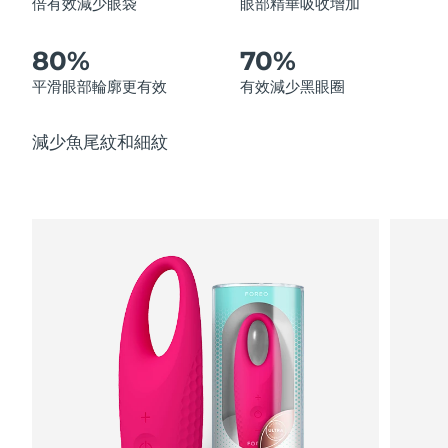
倍有效減少眼袋
眼部精華吸收增加
中國澳門特別行政區
預計送達日期
8/10/26
80%
70%
馬來西亞
預計送達日期
8/11/26
平滑眼部輪廓更有效
有效減少黑眼圈
馬爾他
預計送達日期
8/8/26
減少魚尾紋和細紋
墨西哥
預計送達日期
8/12/26
摩納哥
預計送達日期
8/9/26
荷蘭
預計送達日期
8/8/26
紐西蘭
預計送達日期
8/8/26
挪威
預計送達日期
8/8/26
阿曼
預計送達日期
8/11/26
菲律賓
預計送達日期
8/11/26