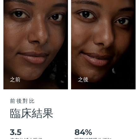
Advanced pore care essentials
以色列
預計送達日期
8/12/26
For healthy hair
18% PAP
護膚品
男士
義大利
預計送達日期
8/8/26
日本
預計送達日期
8/11/26
澤西島
預計送達日期
8/13/26
全部購買
哈薩克
預計送達日期
8/10/26
FOREO APP
科威特
預計送達日期
8/8/26
之前
之後
關於我們
拉脫維亞
預計送達日期
8/8/26
前後對比
黎巴嫩
預計送達日期
8/9/26
臨床結果
立陶宛
預計送達日期
8/8/26
3.5
84%
盧森堡
預計送達日期
8/8/26