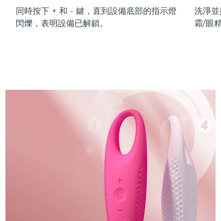
同時按下 + 和 - 鍵，直到設備底部的指示燈
洗淨並
閃爍，表明設備已解鎖。
霜/眼