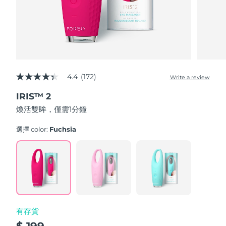
波蘭
預計送達日期
8/9/26
葡萄牙
預計送達日期
8/8/26
波多黎各
預計送達日期
8/10/26
4.4
(172)
Write a review
4.4
out
卡達
預計送達日期
8/9/26
IRIS™ 2
of
5
煥活雙眸，僅需1分鐘
stars,
留尼旺
預計送達日期
8/13/26
average
rating
選擇 color:
Fuchsia
value.
羅馬尼亞
預計送達日期
8/8/26
Read
172
Reviews.
俄羅斯
預計送達日期
8/16/26
Same
page
link.
沙烏地阿拉伯
預計送達日期
8/9/26
有存貨
新加坡
預計送達日期
8/10/26
$ 199