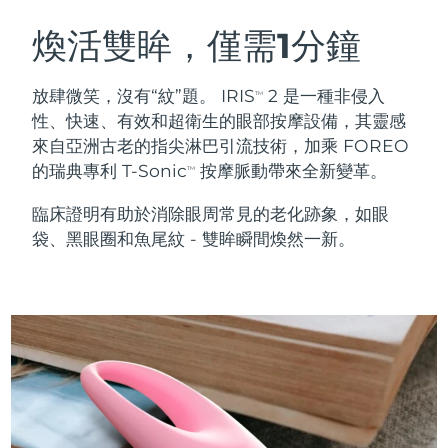
瑞典美膚護理
奧地利
預計送達日期
8/8/26
煥活雙眸，僅需1分鐘
巴林
預計送達日期
8/9/26
放肆微笑，沒有“紋”題。 IRIS
2 是一種非侵入
TM
面部清潔
緊致提拉
性、快速、有效和超衛生的眼部按摩設備，其靈感
比利時
預計送達日期
8/8/26
來自亞洲古老的指尖淋巴引流技術，加乘 FOREO
LUNA™ 4 套裝
BEAR™ 2 套裝
的瑞典專利 T-Sonic
按摩脈動帶來全新變革。
百慕達
預計送達日期
8/14/26
TM
Anti-aging massage
Microcurrent toning
臨床證明有助於消除眼周常見的老化跡象，如眼
波士尼亞與赫塞哥維納
預計送達日期
8/11/26
袋、黑眼圈和魚尾紋 - 雙眸瞬間煥然一新。
補水保濕
口腔護理
LUNA™ 4 Plus
BEAR™ 2 go
汶萊
預計送達日期
8/13/26
UFO™ 3 套裝
issa™ 4
Massage, LED heating
Microcurrent toning on-the-go
FAQ™ 抗老護理
Deep facial hydration
Hybrid silicone sonic toothbrush
保加利亞
預計送達日期
8/8/26
NEW
LUNA™ 4 Men
BEAR™ 2 eyes & lips
加拿大
預計送達日期
8/12/26
UFO™ 3 LED
issa™ 4 plus
For men, anti-aging massage
Microcurrent line smoothing device
Near-infrared and red light therapy
Smart hybrid silicone sonic toothbrush
智利
預計送達日期
8/12/26
device
抗老
LED 護理