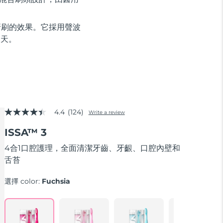
牙刷的效果。它採用聲波
 天。
4.4
(124)
Write a review
4.4
out
ISSA™ 3
of
5
stars,
4合1口腔護理，全面清潔牙齒、牙齦、口腔內壁和
average
舌苔
rating
value.
Read
選擇 color:
Fuchsia
124
Reviews.
Same
page
link.