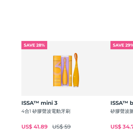
KIWI™ 皮肤护理
All acne treatment devices
All revitalizing eye massagers
Serum
issa™ Teeth Whitening Gel
Advanced pore care essentials
For healthy hair
18% PAP
護膚品
男士
SAVE 28%
SAVE 29
全部購買
FOREO APP
關於我們
ISSA™ mini 3
ISSA™ 
4合1 矽膠聲波電動牙刷
矽膠聲波脈
US$ 41.89
US$ 59
US$ 34.