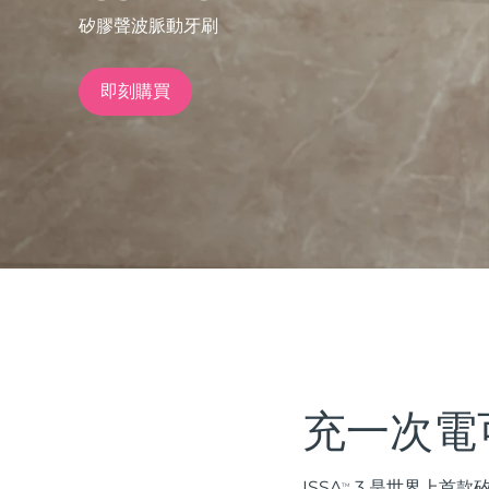
矽膠聲波脈動牙刷
issa™ Teeth Whitening Set
即刻購買
FAQ™ Dual LED Panel
熱門產品
特別優惠
暢銷產品
充一次電
ISSA
3 是世界上首款
TM