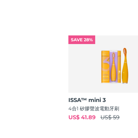
脫毛
FAQ™護膚品
身體護理
FAQ™護膚品
FAQ™產品
FAQ™ skincare
All FAQ™ skincare
All FAQ™ skincare
PEACH™ 2 Pro Max
BEAR™ 2 body
All hair treatments
All FAQ™ skincare
Professional IPL hair removal device
Microcurrent body toning
FAQ™產品
FAQ™產品
痘肌護理
FAQ™ products
眼部護理
All anti-aging treatments
All LED treatments
SAVE 28%
PEACH™ 2
LUNA™ 4 body
All toning treatments
ESPADA™ 2 plus
BEAR™ 2 eyes & lips
IPL hair removal
Massaging body brush
Recurring acne LED therapy
Microcurrent line smoothing device
PEACH™ 2 go
SUPERCHARGED™ serum
護發
毛孔護理
ESPADA™ 2
IRIS™ 2
Travel-friendly IPL hair removal
Firming body serum
LUNA™ 4 hair
KIWI™ derma
Acne treatment device
Rejuvenating eye massager
NEW
2-in-1 LED scalp massager
Diamond microdermabrasion .
PEACH™ Cooling Prep Gel
ISSA™ mini 3
ESPADA™ Blemish Solution
眼部護膚
牙齒美白
Cooling IPL hair removal gel
4合1 矽膠聲波電動牙刷
FLIP™ play advanced
KIWI™
Concentrated acne gel
Advanced eye care treatment
issa™ Teeth Whitening Set
US$ 41.89
US$ 59
LED light hairbrush
Blackhead remover
Dual LED + sonic device & 18% PAP gel
更多的
ESPADA™ 設備
眼部護理設備
LUNA™ Dual-Peptide Scalp