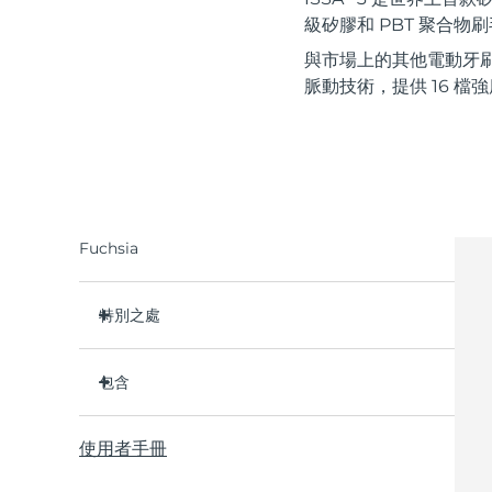
紅光療法
級矽膠和 PBT 聚合物刷
與市場上的其他電動牙刷
脈動技術，提供 16 檔
瑞典美膚護理
面部清潔
緊致提拉
Fuchsia
LUNA™ 4 套裝
BEAR™ 2 套裝
Anti-aging massage
Microcurrent toning
特別之處
補水保濕
口腔護理
比普通尼龍牙刷衛生 10,000 倍。
LUNA™ 4 Plus
BEAR™ 2 go
UFO™ 3 套裝
issa™ 4
包含
Massage, LED heating
Microcurrent toning on-the-go
临床证明它可以将整体口腔卫生状况提升 140%。所
Deep facial hydration
Hybrid silicone sonic toothbrush
有用户都反馈，牙齿更白、更亮、口腔更清新。
ISSA
3
FAQ™ 抗老護理
™
臨床證明可減少牙齦炎，並比普通手動牙刷多去除
使用者手冊
USB 充電線
LUNA™ 4 Men
BEAR™ 2 eyes & lips
30% 的牙菌斑。
NEW
UFO™ 3 LED
issa™ 4 plus
快速操作指南
For men, anti-aging massage
Microcurrent line smoothing device
™