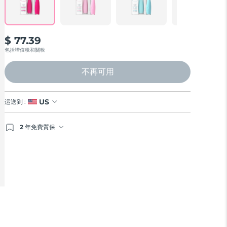
$ 77.39
包括增值稅和關稅
不再可用
US
运送到 :
2 年免費質保
如果您在2年質保期內發現任何非人為品質問題，FOREO
將免費為您更換產品。