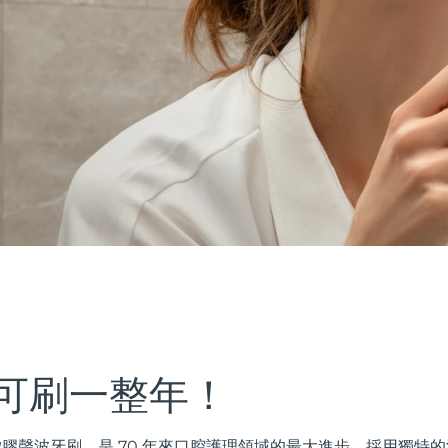
可刷一整年！
矽膠聲波牙刷，是 70 年來口腔護理領域的最大進步。採用獨特