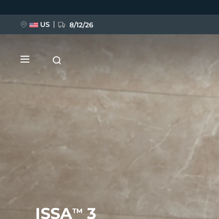
移
至
主
內
US
8/12/26
容
新品
BREAKING NEWS
FAQ™ Pure Beauty-Tech Elixir
ISSA
3
TM