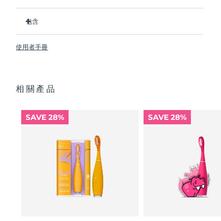
Advanced pore care essentials
以色列
預計送達日期
8/13/26
For healthy hair
18% PAP
比普通尼龍牙刷衛生 10,000 倍。
護膚品
男士
包含
義大利
預計送達日期
8/9/26
临床证明它可以将整体口腔卫生状况提升 140%。所有用户都
反馈，牙齿更白、更亮、口腔更清新。
ISSA
3
™
臨床證明可減少牙齦炎，並比普通手動牙刷多去除 30% 的牙菌
日本
使用者手冊
預計送達日期
8/12/26
USB 充電線
斑。
快速操作指南
100% 的用戶反饋 ISSA
3 對牙齒沒有磨蝕性，而且他們的牙齦
™
澤西島
預計送達日期
8/14/26
全部購買
看起來更健康並且不會感到刺激
基本操作手冊
相關產品
每次 USB 充電可使用長達 365 天。旅行鎖和旅行袋便於出行
2年質保 (西班牙、葡萄牙、瑞典：3年質保)
哈薩克
預計送達日期
8/11/26
攜帶。
讓您可以保持自然手動刷牙手勢，而不是用完全不同的動作代
FOREO APP
科威特
SAVE 28%
SAVE 28%
替它。
預計送達日期
8/9/26
關於我們
拉脫維亞
預計送達日期
8/9/26
黎巴嫩
預計送達日期
8/10/26
立陶宛
預計送達日期
8/9/26
盧森堡
預計送達日期
8/9/26