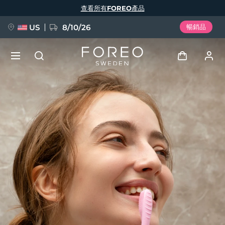
移
查看所有FOREO產品
至
主
內
容
US
8/10/26
暢銷品
新品
登入
語言
BREAKING NEWS
用戶信息
English
Deutsch
Español
我的設備
FAQ™ Pure Beauty-Tech Elixir
Français
Italiano
Português
我的訂單
Polski
Svenska
Русский
Türkçe
简体中文
繁體中文
我的地址
issa™ Teeth Whitening Set
我的訂閱