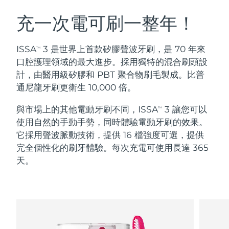
瑞典美膚護理
奧地利
預計送達日期
8/9/26
充一次電可刷一整年！
巴林
預計送達日期
8/10/26
ISSA
3 是世界上首款矽膠聲波牙刷，是 70 年來
TM
面部清潔
緊致提拉
口腔護理領域的最大進步。採用獨特的混合刷頭設
比利時
預計送達日期
8/9/26
計，由醫用級矽膠和 PBT 聚合物刷毛製成。比普
LUNA™ 4 套裝
BEAR™ 2 套裝
通尼龍牙刷更衛生 10,000 倍。
百慕達
預計送達日期
8/15/26
Anti-aging massage
Microcurrent toning
與市場上的其他電動牙刷不同，ISSA
3 讓您可以
TM
波士尼亞與赫塞哥維納
預計送達日期
8/12/26
使用自然的手動手勢，同時體驗電動牙刷的效果。
補水保濕
口腔護理
LUNA™ 4 Plus
BEAR™ 2 go
它採用聲波脈動技術，提供 16 檔強度可選，提供
汶萊
預計送達日期
8/14/26
UFO™ 3 套裝
issa™ 4
Massage, LED heating
Microcurrent toning on-the-go
完全個性化的刷牙體驗。每次充電可使用長達 365
FAQ™ 抗老護理
Deep facial hydration
Hybrid silicone sonic toothbrush
天。
保加利亞
預計送達日期
8/9/26
NEW
LUNA™ 4 Men
BEAR™ 2 eyes & lips
加拿大
預計送達日期
8/13/26
UFO™ 3 LED
issa™ 4 plus
For men, anti-aging massage
Microcurrent line smoothing device
Near-infrared and red light therapy
Smart hybrid silicone sonic toothbrush
智利
預計送達日期
8/13/26
device
抗老
LED 護理