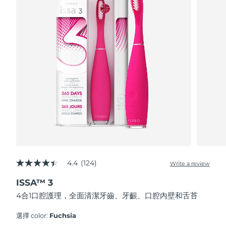
FAQ™ 101
FAQ™ 201
中國
LUNA™ 4 mini
面部提拉護理
預計送達日期
8/9/26
NEW
issa™ 4 smile
UFO™ 3 mini
Clinical anti-aging
LED mask
For young skin, T-zone
Premium anti-aging skincare
哥倫比亞
預計送達日期
8/13/26
Hybrid silicone sonic toothbrush
Red light therapy device for young skin
生髮
肌膚年輕化
克羅埃西亞
預計送達日期
8/9/26
FAQ™ 102
FAQ™ 202
LUNA™ 4 go
BEAR™ 設備
FAQ™ 301
FAQ™ 501
issa™ 4 baby
UFO™ 3 go
Advanced clinical anti-aging
LED mask
For travel or gym bag
All premium facelift devices
NEW
賽普勒斯
預計送達日期
8/10/26
LED hair strengthening scalp massager
Full-Spectrum Red Light Therapy
For ages 0-3
Portable red light therapy
捷克
預計送達日期
8/9/26
FAQ™ 103
FAQ™ 211
LUNA™護膚
保健品
FAQ™ Scalp Serum
FAQ™ 502
issa™ Teeth Whitening Set
面膜
Luxurious clinical anti-aging set
Anti-aging neck & décolleté LED mask
Premium cleansers & balm
丹麥
預計送達日期
8/9/26
Scalp recovery probiotic serum
Full-Spectrum Red Light Therapy
Dual LED + sonic device & 18% PAP gel
Rejuvenation & hydration
專業治療
愛沙尼亞
預計送達日期
8/9/26
FAQ™ P1 Primer
FAQ™ 221
LUNA™ 設備
4.4
(124)
FAQ™護膚品
Write a review
ISSA™ 設備
4.4
UFO™ 設備
Manuka honey primer
Anti-aging LED hand mask
芬蘭
FAQ™ Red Light Serum
預計送達日期
8/9/26
All facial cleansing devices
out
All FAQ™ skincare
All silicone sonic toothbrushes
All deep facial hydration devices
ISSA™ 3
of
5
法國
預計送達日期
8/9/26
脫毛
身體護理
4合1口腔護理，全面清潔牙齒、牙齦、口腔內壁和舌苔
stars,
FAQ™護膚品
FAQ™護膚品
average
PEACH™ 2 Pro Max
BEAR™ 2 body
rating
FAQ™產品
FAQ™ skincare
法屬玻里尼西亞
選擇 color:
Fuchsia
預計送達日期
8/13/26
All FAQ™ skincare
All FAQ™ skincare
value.