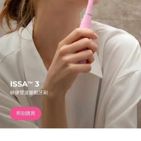
發貨國家
美國
預計送達日期
8/10/26
FAQ™ Dual LED Panel
英國
預計送達日期
8/9/26
熱門產品
西班牙
預計送達日期
8/9/26
澳洲
預計送達日期
8/12/26
法國
預計送達日期
8/9/26
ISSA
3
TM
特別優惠
暢銷產品
矽膠聲波脈動牙刷
德國
預計送達日期
8/9/26
加拿大
預計送達日期
8/13/26
即刻購買
紅光療法
澳洲
預計送達日期
8/12/26