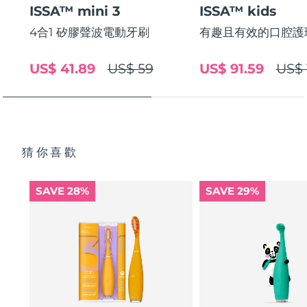
ISSA™ mini 3
ISSA™ kids
中國澳門特別行政區
預計送達日期
8/11/26
4合1 矽膠聲波電動牙刷
有趣且有效的口腔護
馬來西亞
預計送達日期
8/12/26
US$ 41.89
US$ 59
US$ 91.59
US$ 
馬爾他
預計送達日期
8/9/26
墨西哥
預計送達日期
8/13/26
摩納哥
預計送達日期
8/10/26
猜你喜歡
荷蘭
預計送達日期
8/9/26
SAVE 28%
SAVE 29%
紐西蘭
預計送達日期
8/9/26
挪威
預計送達日期
8/9/26
阿曼
預計送達日期
8/12/26
菲律賓
預計送達日期
8/12/26