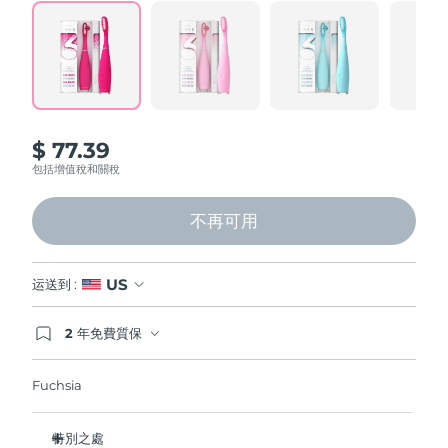
Professional IPL hair removal device
Microcurrent body toning
All hair treatments
All FAQ™ skincare
Read
124
德國
預計送達日期
8/9/26
Reviews.
Same
FAQ™產品
FAQ™產品
痘肌護理
眼部護理
page
直布羅陀
PEACH™ 2
LUNA™ 4 body
預計送達日期
8/13/26
FAQ™ products
All anti-aging treatments
All LED treatments
link.
ESPADA™ 2 plus
BEAR™ 2 eyes & lips
IPL hair removal
Massaging body brush
All toning treatments
希臘
預計送達日期
8/9/26
Recurring acne LED therapy
Microcurrent line smoothing device
$ 77.39
中國香港特別行政區
預計送達日期
8/10/26
包括增值稅和關稅
PEACH™ 2 go
SUPERCHARGED™ serum
護發
毛孔護理
ESPADA™ 2
IRIS™ 2
Travel-friendly IPL hair removal
Firming body serum
匈牙利
LUNA™ 4 hair
預計送達日期
8/9/26
KIWI™ derma
不再可用
Acne treatment device
Rejuvenating eye massager
NEW
2-in-1 LED scalp massager
Diamond microdermabrasion .
冰島
預計送達日期
8/10/26
PEACH™ Cooling Prep Gel
US
运送到 :
ESPADA™ Blemish Solution
眼部護膚
牙齒美白
Cooling IPL hair removal gel
印尼
預計送達日期
8/7/26
FLIP™ play advanced
KIWI™
Concentrated acne gel
Advanced eye care treatment
2 年免費質保
issa™ Teeth Whitening Set
LED light hairbrush
Blackhead remover
如果您在2年質保期內發現任何非人為品質問題，
愛爾蘭
預計送達日期
8/9/26
更多的
Dual LED + sonic device & 18% PAP gel
FOREO將免費為您更換產品。
Fuchsia
ESPADA™ 設備
眼部護理設備
曼島
預計送達日期
8/11/26
LUNA™ Dual-Peptide Scalp
KIWI™ 皮肤护理
All acne treatment devices
All revitalizing eye massagers
Serum
issa™ Teeth Whitening Gel
特別之處