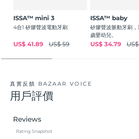
波蘭
預計送達日期
8/10/26
ISSA™ mini 3
ISSA™ baby
4合1 矽膠聲波電動牙刷
矽膠聲波脈動牙刷，適
葡萄牙
預計送達日期
8/9/26
歲嬰幼兒。
US$ 41.89
US$ 59
US$ 34.79
US$
波多黎各
預計送達日期
8/11/26
卡達
預計送達日期
8/10/26
留尼旺
預計送達日期
8/14/26
真實反饋
BAZAAR VOICE
羅馬尼亞
預計送達日期
8/9/26
用戶評價
俄羅斯
預計送達日期
8/17/26
沙烏地阿拉伯
預計送達日期
8/10/26
新加坡
預計送達日期
8/11/26