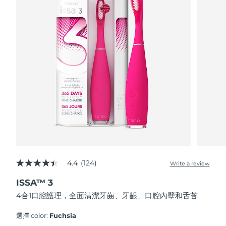
FAQ™ 101
FAQ™ 201
中國
LUNA™ 4 mini
面部提拉護理
預計送達日期
8/12/26
NEW
issa™ 4 smile
UFO™ 3 mini
Clinical anti-aging
LED mask
For young skin, T-zone
Premium anti-aging skincare
哥倫比亞
預計送達日期
8/16/26
Hybrid silicone sonic toothbrush
Red light therapy device for young skin
生髮
肌膚年輕化
克羅埃西亞
預計送達日期
8/12/26
FAQ™ 102
FAQ™ 202
LUNA™ 4 go
BEAR™ 設備
FAQ™ 301
FAQ™ 501
issa™ 4 baby
UFO™ 3 go
Advanced clinical anti-aging
LED mask
For travel or gym bag
All premium facelift devices
NEW
賽普勒斯
預計送達日期
8/13/26
LED hair strengthening scalp massager
Full-Spectrum Red Light Therapy
For ages 0-3
Portable red light therapy
捷克
預計送達日期
8/12/26
FAQ™ 103
FAQ™ 211
LUNA™護膚
保健品
FAQ™ Scalp Serum
FAQ™ 502
issa™ Teeth Whitening Set
面膜
Luxurious clinical anti-aging set
Anti-aging neck & décolleté LED mask
Premium cleansers & balm
丹麥
預計送達日期
8/12/26
Scalp recovery probiotic serum
Full-Spectrum Red Light Therapy
Dual LED + sonic device & 18% PAP gel
Rejuvenation & hydration
專業治療
愛沙尼亞
預計送達日期
8/12/26
FAQ™ P1 Primer
FAQ™ 221
LUNA™ 設備
4.4
(124)
FAQ™護膚品
Write a review
ISSA™ 設備
4.4
UFO™ 設備
Manuka honey primer
Anti-aging LED hand mask
芬蘭
FAQ™ Red Light Serum
預計送達日期
8/12/26
All facial cleansing devices
out
All FAQ™ skincare
All silicone sonic toothbrushes
All deep facial hydration devices
ISSA™ 3
of
5
法國
預計送達日期
8/12/26
脫毛
身體護理
4合1口腔護理，全面清潔牙齒、牙齦、口腔內壁和舌苔
stars,
FAQ™護膚品
FAQ™護膚品
average
PEACH™ 2 Pro Max
BEAR™ 2 body
rating
FAQ™產品
FAQ™ skincare
法屬玻里尼西亞
選擇 color:
Fuchsia
預計送達日期
8/16/26
All FAQ™ skincare
All FAQ™ skincare
value.