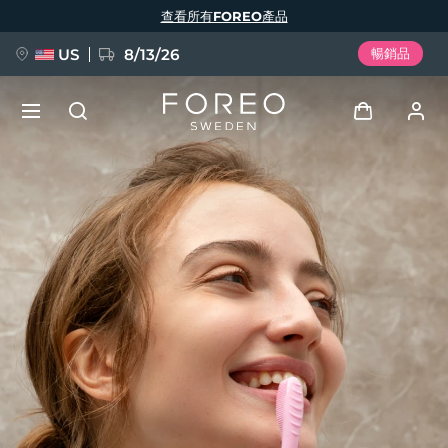
移
查看所有FOREO產品
至
主
內
容
US
8/13/26
暢銷品
新品
登入
語言
BREAKING NEWS
用戶信息
English
Deutsch
Español
我的設備
FAQ™ Pure Beauty-Tech Elixir
Français
Italiano
Português
我的訂單
Polski
Svenska
Русский
Türkçe
简体中文
繁體中文
我的地址
issa™ Teeth Whitening Set
我的訂閱