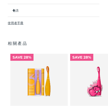
Advanced pore care essentials
以色列
預計送達日期
8/16/26
For healthy hair
18% PAP
比普通尼龍牙刷衛生 10,000 倍。
護膚品
男士
包含
義大利
預計送達日期
8/12/26
临床证明它可以将整体口腔卫生状况提升 140%。所有用户都
反馈，牙齿更白、更亮、口腔更清新。
ISSA
3
™
臨床證明可減少牙齦炎，並比普通手動牙刷多去除 30% 的牙菌
日本
使用者手冊
預計送達日期
8/15/26
USB 充電線
斑。
快速操作指南
100% 的用戶反饋 ISSA
3 對牙齒沒有磨蝕性，而且他們的牙齦
™
澤西島
預計送達日期
8/17/26
全部購買
看起來更健康並且不會感到刺激
基本操作手冊
相關產品
每次 USB 充電可使用長達 365 天。旅行鎖和旅行袋便於出行
2年質保 (西班牙、葡萄牙、瑞典：3年質保)
哈薩克
預計送達日期
8/14/26
攜帶。
讓您可以保持自然手動刷牙手勢，而不是用完全不同的動作代
FOREO APP
科威特
SAVE 28%
SAVE 28%
替它。
預計送達日期
8/12/26
關於我們
拉脫維亞
預計送達日期
8/12/26
黎巴嫩
預計送達日期
8/13/26
立陶宛
預計送達日期
8/12/26
盧森堡
預計送達日期
8/12/26