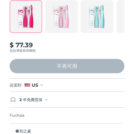
Professional IPL hair removal device
Microcurrent body toning
All hair treatments
All FAQ™ skincare
Read
124
德國
預計送達日期
8/12/26
Reviews.
Same
FAQ™產品
FAQ™產品
痘肌護理
眼部護理
page
直布羅陀
PEACH™ 2
LUNA™ 4 body
預計送達日期
8/16/26
FAQ™ products
All anti-aging treatments
All LED treatments
link.
ESPADA™ 2 plus
BEAR™ 2 eyes & lips
IPL hair removal
Massaging body brush
All toning treatments
希臘
預計送達日期
8/12/26
Recurring acne LED therapy
Microcurrent line smoothing device
$ 77.39
中國香港特別行政區
預計送達日期
8/13/26
包括增值稅和關稅
PEACH™ 2 go
SUPERCHARGED™ serum
護發
毛孔護理
ESPADA™ 2
IRIS™ 2
Travel-friendly IPL hair removal
Firming body serum
匈牙利
LUNA™ 4 hair
預計送達日期
8/12/26
KIWI™ derma
不再可用
Acne treatment device
Rejuvenating eye massager
NEW
2-in-1 LED scalp massager
Diamond microdermabrasion .
冰島
預計送達日期
8/13/26
PEACH™ Cooling Prep Gel
US
运送到 :
ESPADA™ Blemish Solution
眼部護膚
牙齒美白
Cooling IPL hair removal gel
印尼
預計送達日期
8/10/26
FLIP™ play advanced
KIWI™
Concentrated acne gel
Advanced eye care treatment
2 年免費質保
issa™ Teeth Whitening Set
LED light hairbrush
Blackhead remover
如果您在2年質保期內發現任何非人為品質問題，
愛爾蘭
預計送達日期
8/12/26
更多的
Dual LED + sonic device & 18% PAP gel
FOREO將免費為您更換產品。
Fuchsia
ESPADA™ 設備
眼部護理設備
曼島
預計送達日期
8/14/26
LUNA™ Dual-Peptide Scalp
KIWI™ 皮肤护理
All acne treatment devices
All revitalizing eye massagers
Serum
issa™ Teeth Whitening Gel
特別之處