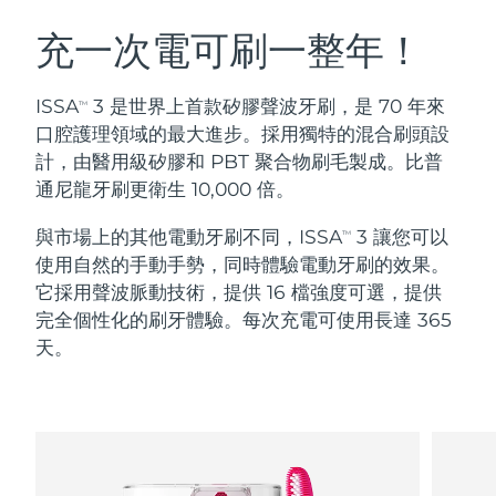
瑞典美膚護理
奧地利
預計送達日期
8/12/26
充一次電可刷一整年！
巴林
預計送達日期
8/13/26
ISSA
3 是世界上首款矽膠聲波牙刷，是 70 年來
TM
面部清潔
緊致提拉
口腔護理領域的最大進步。採用獨特的混合刷頭設
比利時
預計送達日期
8/12/26
計，由醫用級矽膠和 PBT 聚合物刷毛製成。比普
LUNA™ 4 套裝
BEAR™ 2 套裝
通尼龍牙刷更衛生 10,000 倍。
百慕達
預計送達日期
8/18/26
Anti-aging massage
Microcurrent toning
與市場上的其他電動牙刷不同，ISSA
3 讓您可以
TM
波士尼亞與赫塞哥維納
預計送達日期
8/15/26
使用自然的手動手勢，同時體驗電動牙刷的效果。
補水保濕
口腔護理
LUNA™ 4 Plus
BEAR™ 2 go
它採用聲波脈動技術，提供 16 檔強度可選，提供
汶萊
預計送達日期
8/17/26
UFO™ 3 套裝
issa™ 4
Massage, LED heating
Microcurrent toning on-the-go
完全個性化的刷牙體驗。每次充電可使用長達 365
FAQ™ 抗老護理
Deep facial hydration
Hybrid silicone sonic toothbrush
天。
保加利亞
預計送達日期
8/12/26
NEW
LUNA™ 4 Men
BEAR™ 2 eyes & lips
加拿大
預計送達日期
8/16/26
UFO™ 3 LED
issa™ 4 plus
For men, anti-aging massage
Microcurrent line smoothing device
Near-infrared and red light therapy
Smart hybrid silicone sonic toothbrush
智利
預計送達日期
8/16/26
device
抗老
LED 護理