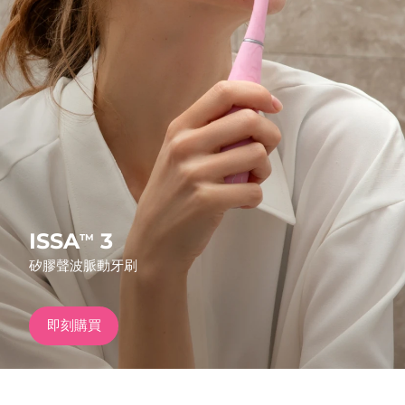
發貨國家
美國
預計送達日期
8/13/26
FAQ™ Dual LED Panel
英國
預計送達日期
8/12/26
熱門產品
西班牙
預計送達日期
8/12/26
澳洲
預計送達日期
8/15/26
法國
預計送達日期
8/12/26
ISSA
3
TM
特別優惠
暢銷產品
矽膠聲波脈動牙刷
德國
預計送達日期
8/12/26
加拿大
預計送達日期
8/16/26
即刻購買
紅光療法
澳洲
預計送達日期
8/15/26