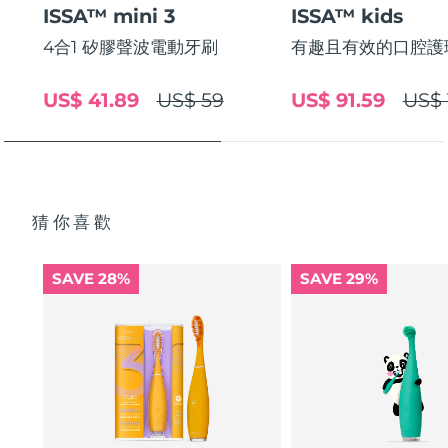
ISSA™ mini 3
ISSA™ kids
中國澳門特別行政區
預計送達日期
8/14/26
4合1 矽膠聲波電動牙刷
有趣且有效的口腔護
馬來西亞
預計送達日期
8/15/26
US$ 41.89
US$ 59
US$ 91.59
US$ 
馬爾他
預計送達日期
8/12/26
墨西哥
預計送達日期
8/16/26
摩納哥
預計送達日期
8/13/26
猜你喜歡
荷蘭
預計送達日期
8/12/26
SAVE 28%
SAVE 29%
紐西蘭
預計送達日期
8/12/26
挪威
預計送達日期
8/12/26
阿曼
預計送達日期
8/15/26
菲律賓
預計送達日期
8/15/26