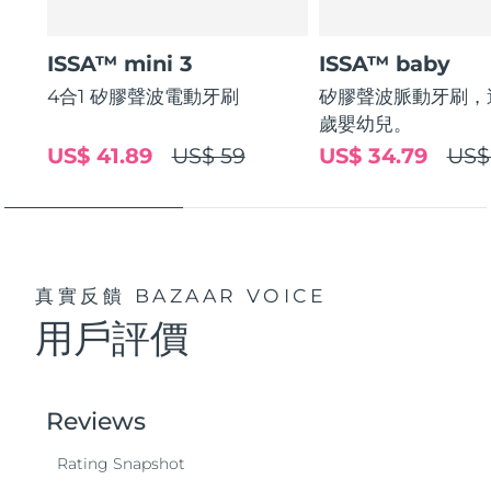
波蘭
預計送達日期
8/13/26
ISSA™ mini 3
ISSA™ baby
4合1 矽膠聲波電動牙刷
矽膠聲波脈動牙刷，適
葡萄牙
預計送達日期
8/12/26
歲嬰幼兒。
US$ 41.89
US$ 59
US$ 34.79
US$
波多黎各
預計送達日期
8/14/26
卡達
預計送達日期
8/13/26
留尼旺
預計送達日期
8/17/26
真實反饋
BAZAAR VOICE
羅馬尼亞
預計送達日期
8/12/26
用戶評價
俄羅斯
預計送達日期
8/20/26
沙烏地阿拉伯
預計送達日期
8/13/26
新加坡
預計送達日期
8/14/26