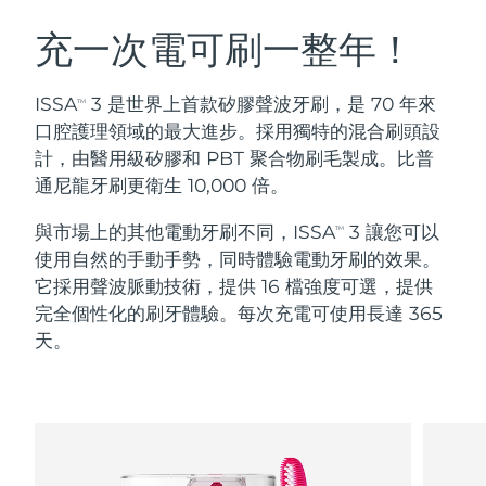
瑞典美膚護理
奧地利
預計送達日期
8/10/26
充一次電可刷一整年！
巴林
預計送達日期
8/11/26
ISSA
3 是世界上首款矽膠聲波牙刷，是 70 年來
TM
面部清潔
緊致提拉
口腔護理領域的最大進步。採用獨特的混合刷頭設
比利時
預計送達日期
8/10/26
計，由醫用級矽膠和 PBT 聚合物刷毛製成。比普
LUNA™ 4 套裝
BEAR™ 2 套裝
通尼龍牙刷更衛生 10,000 倍。
百慕達
預計送達日期
8/16/26
Anti-aging massage
Microcurrent toning
與市場上的其他電動牙刷不同，ISSA
3 讓您可以
TM
波士尼亞與赫塞哥維納
預計送達日期
8/13/26
使用自然的手動手勢，同時體驗電動牙刷的效果。
補水保濕
口腔護理
LUNA™ 4 Plus
BEAR™ 2 go
它採用聲波脈動技術，提供 16 檔強度可選，提供
汶萊
預計送達日期
8/15/26
UFO™ 3 套裝
issa™ 4
Massage, LED heating
Microcurrent toning on-the-go
完全個性化的刷牙體驗。每次充電可使用長達 365
FAQ™ 抗老護理
Deep facial hydration
Hybrid silicone sonic toothbrush
天。
保加利亞
預計送達日期
8/10/26
NEW
LUNA™ 4 Men
BEAR™ 2 eyes & lips
加拿大
預計送達日期
8/14/26
UFO™ 3 LED
issa™ 4 plus
For men, anti-aging massage
Microcurrent line smoothing device
Near-infrared and red light therapy
Smart hybrid silicone sonic toothbrush
智利
預計送達日期
8/14/26
device
抗老
LED 護理