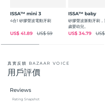
波蘭
預計送達日期
8/11/26
ISSA™ mini 3
ISSA™ baby
4合1 矽膠聲波電動牙刷
矽膠聲波脈動牙刷，適
葡萄牙
預計送達日期
8/10/26
歲嬰幼兒。
US$ 41.89
US$ 59
US$ 34.79
US$
波多黎各
預計送達日期
8/12/26
卡達
預計送達日期
8/11/26
留尼旺
預計送達日期
8/15/26
真實反饋
BAZAAR VOICE
羅馬尼亞
預計送達日期
8/10/26
用戶評價
俄羅斯
預計送達日期
8/18/26
沙烏地阿拉伯
預計送達日期
8/11/26
新加坡
預計送達日期
8/12/26