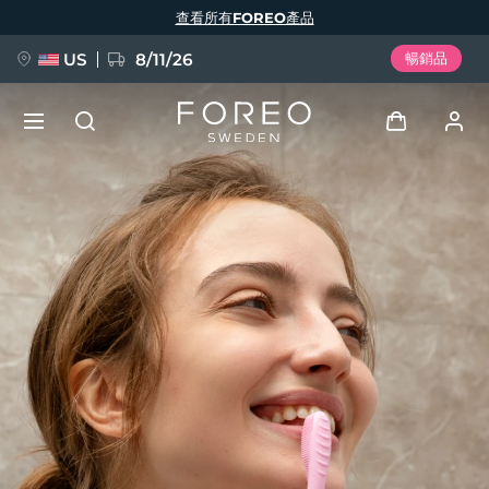
移
查看所有FOREO產品
至
主
內
容
US
8/11/26
暢銷品
新品
登入
語言
BREAKING NEWS
用戶信息
English
Deutsch
Español
我的設備
FAQ™ Pure Beauty-Tech Elixir
Français
Italiano
Português
我的訂單
Polski
Svenska
Русский
Türkçe
简体中文
繁體中文
我的地址
issa™ Teeth Whitening Set
我的訂閱