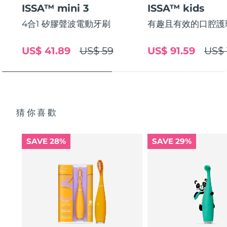
ISSA™ mini 3
ISSA™ kids
中國澳門特別行政區
預計送達日期
8/12/26
4合1 矽膠聲波電動牙刷
有趣且有效的口腔護
馬來西亞
預計送達日期
8/13/26
US$ 41.89
US$ 59
US$ 91.59
US$ 
馬爾他
預計送達日期
8/10/26
墨西哥
預計送達日期
8/14/26
摩納哥
預計送達日期
8/11/26
猜你喜歡
荷蘭
預計送達日期
8/10/26
SAVE 28%
SAVE 29%
紐西蘭
預計送達日期
8/10/26
挪威
預計送達日期
8/10/26
阿曼
預計送達日期
8/13/26
菲律賓
預計送達日期
8/13/26