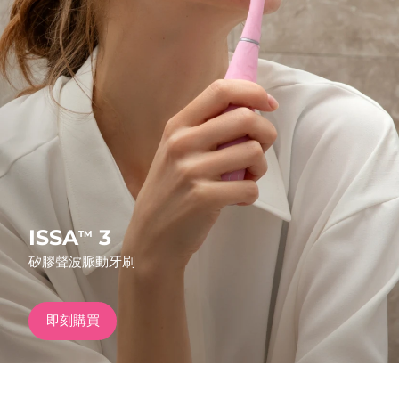
發貨國家
美國
預計送達日期
8/11/26
FAQ™ Dual LED Panel
英國
預計送達日期
8/10/26
熱門產品
西班牙
預計送達日期
8/10/26
澳洲
預計送達日期
8/13/26
法國
預計送達日期
8/10/26
ISSA
3
TM
特別優惠
暢銷產品
矽膠聲波脈動牙刷
德國
預計送達日期
8/10/26
加拿大
預計送達日期
8/14/26
即刻購買
紅光療法
澳洲
預計送達日期
8/13/26