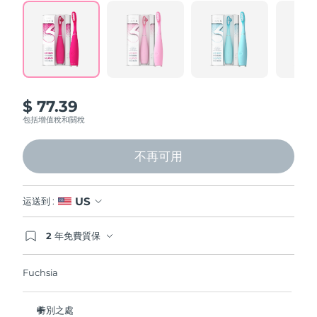
Professional IPL hair removal device
Microcurrent body toning
All hair treatments
All FAQ™ skincare
Read
124
德國
預計送達日期
8/10/26
Reviews.
Same
FAQ™產品
FAQ™產品
痘肌護理
眼部護理
page
直布羅陀
PEACH™ 2
LUNA™ 4 body
預計送達日期
8/14/26
FAQ™ products
All anti-aging treatments
All LED treatments
link.
ESPADA™ 2 plus
BEAR™ 2 eyes & lips
IPL hair removal
Massaging body brush
All toning treatments
希臘
預計送達日期
8/10/26
Recurring acne LED therapy
Microcurrent line smoothing device
$ 77.39
中國香港特別行政區
預計送達日期
8/11/26
包括增值稅和關稅
PEACH™ 2 go
SUPERCHARGED™ serum
護發
毛孔護理
ESPADA™ 2
IRIS™ 2
Travel-friendly IPL hair removal
Firming body serum
匈牙利
LUNA™ 4 hair
預計送達日期
8/10/26
KIWI™ derma
不再可用
Acne treatment device
Rejuvenating eye massager
NEW
2-in-1 LED scalp massager
Diamond microdermabrasion .
冰島
預計送達日期
8/11/26
PEACH™ Cooling Prep Gel
US
运送到 :
ESPADA™ Blemish Solution
眼部護膚
牙齒美白
Cooling IPL hair removal gel
印尼
預計送達日期
8/8/26
FLIP™ play advanced
KIWI™
Concentrated acne gel
Advanced eye care treatment
2 年免費質保
issa™ Teeth Whitening Set
LED light hairbrush
Blackhead remover
如果您在2年質保期內發現任何非人為品質問題，
愛爾蘭
預計送達日期
8/10/26
更多的
Dual LED + sonic device & 18% PAP gel
FOREO將免費為您更換產品。
Fuchsia
ESPADA™ 設備
眼部護理設備
曼島
預計送達日期
8/12/26
LUNA™ Dual-Peptide Scalp
KIWI™ 皮肤护理
All acne treatment devices
All revitalizing eye massagers
Serum
issa™ Teeth Whitening Gel
特別之處