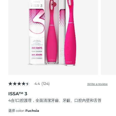
FAQ™ 101
FAQ™ 201
中國
LUNA™ 4 mini
面部提拉護理
預計送達日期
8/10/26
NEW
issa™ 4 smile
UFO™ 3 mini
Clinical anti-aging
LED mask
For young skin, T-zone
Premium anti-aging skincare
哥倫比亞
預計送達日期
8/14/26
Hybrid silicone sonic toothbrush
Red light therapy device for young skin
生髮
肌膚年輕化
克羅埃西亞
預計送達日期
8/10/26
FAQ™ 102
FAQ™ 202
LUNA™ 4 go
BEAR™ 設備
FAQ™ 301
FAQ™ 501
issa™ 4 baby
UFO™ 3 go
Advanced clinical anti-aging
LED mask
For travel or gym bag
All premium facelift devices
NEW
賽普勒斯
預計送達日期
8/11/26
LED hair strengthening scalp massager
Full-Spectrum Red Light Therapy
For ages 0-3
Portable red light therapy
捷克
預計送達日期
8/10/26
FAQ™ 103
FAQ™ 211
LUNA™護膚
保健品
FAQ™ Scalp Serum
FAQ™ 502
issa™ Teeth Whitening Set
面膜
Luxurious clinical anti-aging set
Anti-aging neck & décolleté LED mask
Premium cleansers & balm
丹麥
預計送達日期
8/10/26
Scalp recovery probiotic serum
Full-Spectrum Red Light Therapy
Dual LED + sonic device & 18% PAP gel
Rejuvenation & hydration
專業治療
愛沙尼亞
預計送達日期
8/10/26
FAQ™ P1 Primer
FAQ™ 221
LUNA™ 設備
4.4
(124)
FAQ™護膚品
Write a review
ISSA™ 設備
4.4
UFO™ 設備
Manuka honey primer
Anti-aging LED hand mask
芬蘭
FAQ™ Red Light Serum
預計送達日期
8/10/26
All facial cleansing devices
out
All FAQ™ skincare
All silicone sonic toothbrushes
All deep facial hydration devices
ISSA™ 3
of
5
法國
預計送達日期
8/10/26
脫毛
身體護理
4合1口腔護理，全面清潔牙齒、牙齦、口腔內壁和舌苔
stars,
FAQ™護膚品
FAQ™護膚品
average
PEACH™ 2 Pro Max
BEAR™ 2 body
rating
FAQ™產品
FAQ™ skincare
法屬玻里尼西亞
選擇 color:
Fuchsia
預計送達日期
8/14/26
All FAQ™ skincare
All FAQ™ skincare
value.