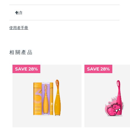
Advanced pore care essentials
以色列
預計送達日期
8/14/26
For healthy hair
18% PAP
比普通尼龍牙刷衛生 10,000 倍。
護膚品
男士
包含
義大利
預計送達日期
8/10/26
临床证明它可以将整体口腔卫生状况提升 140%。所有用户都
反馈，牙齿更白、更亮、口腔更清新。
ISSA
3
™
臨床證明可減少牙齦炎，並比普通手動牙刷多去除 30% 的牙菌
日本
使用者手冊
預計送達日期
8/13/26
USB 充電線
斑。
快速操作指南
100% 的用戶反饋 ISSA
3 對牙齒沒有磨蝕性，而且他們的牙齦
™
澤西島
預計送達日期
8/15/26
全部購買
看起來更健康並且不會感到刺激
基本操作手冊
相關產品
每次 USB 充電可使用長達 365 天。旅行鎖和旅行袋便於出行
2年質保 (西班牙、葡萄牙、瑞典：3年質保)
哈薩克
預計送達日期
8/12/26
攜帶。
讓您可以保持自然手動刷牙手勢，而不是用完全不同的動作代
FOREO APP
科威特
SAVE 28%
SAVE 28%
替它。
預計送達日期
8/10/26
關於我們
拉脫維亞
預計送達日期
8/10/26
黎巴嫩
預計送達日期
8/11/26
立陶宛
預計送達日期
8/10/26
盧森堡
預計送達日期
8/10/26