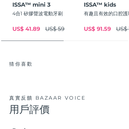
ISSA™ mini 3
ISSA™ kids
中國澳門特別行政區
預計送達日期
8/12/26
4合1 矽膠聲波電動牙刷
有趣且有效的口腔護
馬來西亞
預計送達日期
8/13/26
US$ 41.89
US$ 59
US$ 91.59
US$ 
馬爾他
預計送達日期
8/10/26
墨西哥
預計送達日期
8/14/26
摩納哥
預計送達日期
8/11/26
猜你喜歡
荷蘭
預計送達日期
8/10/26
紐西蘭
預計送達日期
8/10/26
真實反饋
BAZAAR VOICE
挪威
預計送達日期
8/10/26
用戶評價
阿曼
預計送達日期
8/13/26
菲律賓
預計送達日期
8/13/26