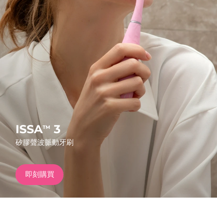
發貨國家
美國
預計送達日期
8/11/26
FAQ™ Dual LED Panel
英國
預計送達日期
8/10/26
熱門產品
西班牙
預計送達日期
8/10/26
澳洲
預計送達日期
8/13/26
法國
預計送達日期
8/10/26
ISSA
3
TM
特別優惠
暢銷產品
矽膠聲波脈動牙刷
德國
預計送達日期
8/10/26
加拿大
預計送達日期
8/14/26
即刻購買
紅光療法
澳洲
預計送達日期
8/13/26