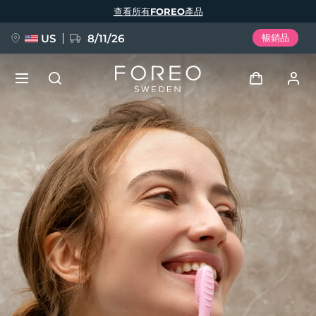
移
查看所有FOREO產品
至
主
內
容
US
8/11/26
暢銷品
新品
登入
語言
BREAKING NEWS
用戶信息
English
Deutsch
Español
我的設備
FAQ™ Pure Beauty-Tech Elixir
Français
Italiano
Português
我的訂單
Polski
Svenska
Русский
Türkçe
简体中文
繁體中文
我的地址
issa™ Teeth Whitening Set
我的訂閱