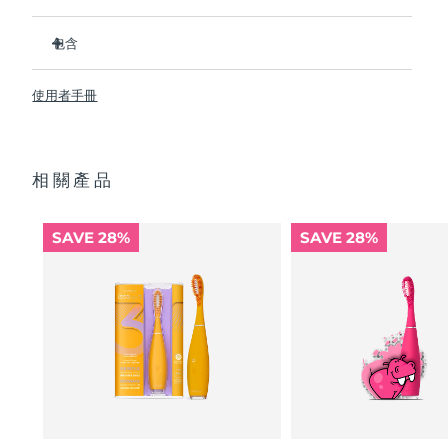
Advanced pore care essentials
以色列
預計送達日期
8/14/26
For healthy hair
18% PAP
比普通尼龍牙刷衛生 10,000 倍。
護膚品
男士
包含
義大利
預計送達日期
8/10/26
临床证明它可以将整体口腔卫生状况提升 140%。所有用户都
反馈，牙齿更白、更亮、口腔更清新。
ISSA
3
™
臨床證明可減少牙齦炎，並比普通手動牙刷多去除 30% 的牙菌
日本
使用者手冊
預計送達日期
8/13/26
USB 充電線
斑。
快速操作指南
100% 的用戶反饋 ISSA
3 對牙齒沒有磨蝕性，而且他們的牙齦
™
澤西島
預計送達日期
8/15/26
全部購買
看起來更健康並且不會感到刺激
基本操作手冊
相關產品
每次 USB 充電可使用長達 365 天。旅行鎖和旅行袋便於出行
2年質保 (西班牙、葡萄牙、瑞典：3年質保)
哈薩克
預計送達日期
8/12/26
攜帶。
讓您可以保持自然手動刷牙手勢，而不是用完全不同的動作代
FOREO APP
科威特
SAVE 28%
SAVE 28%
替它。
預計送達日期
8/10/26
關於我們
拉脫維亞
預計送達日期
8/10/26
黎巴嫩
預計送達日期
8/11/26
立陶宛
預計送達日期
8/10/26
盧森堡
預計送達日期
8/10/26