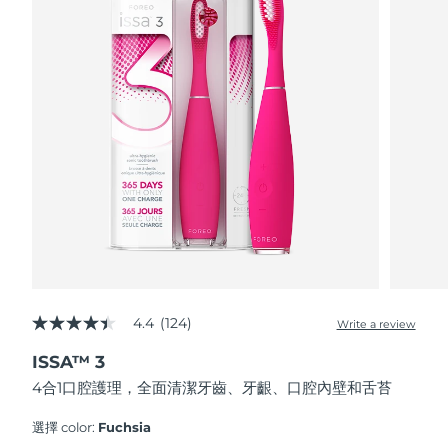
FAQ™ 101
FAQ™ 201
中國
LUNA™ 4 mini
面部提拉護理
預計送達日期
8/10/26
NEW
issa™ 4 smile
UFO™ 3 mini
Clinical anti-aging
LED mask
For young skin, T-zone
Premium anti-aging skincare
哥倫比亞
預計送達日期
8/14/26
Hybrid silicone sonic toothbrush
Red light therapy device for young skin
生髮
肌膚年輕化
克羅埃西亞
預計送達日期
8/10/26
FAQ™ 102
FAQ™ 202
LUNA™ 4 go
BEAR™ 設備
FAQ™ 301
FAQ™ 501
issa™ 4 baby
UFO™ 3 go
Advanced clinical anti-aging
LED mask
For travel or gym bag
All premium facelift devices
NEW
賽普勒斯
預計送達日期
8/11/26
LED hair strengthening scalp massager
Full-Spectrum Red Light Therapy
For ages 0-3
Portable red light therapy
捷克
預計送達日期
8/10/26
FAQ™ 103
FAQ™ 211
LUNA™護膚
保健品
FAQ™ Scalp Serum
FAQ™ 502
issa™ Teeth Whitening Set
面膜
Luxurious clinical anti-aging set
Anti-aging neck & décolleté LED mask
Premium cleansers & balm
丹麥
預計送達日期
8/10/26
Scalp recovery probiotic serum
Full-Spectrum Red Light Therapy
Dual LED + sonic device & 18% PAP gel
Rejuvenation & hydration
專業治療
愛沙尼亞
預計送達日期
8/10/26
FAQ™ P1 Primer
FAQ™ 221
LUNA™ 設備
4.4
(124)
FAQ™護膚品
Write a review
ISSA™ 設備
4.4
UFO™ 設備
Manuka honey primer
Anti-aging LED hand mask
芬蘭
FAQ™ Red Light Serum
預計送達日期
8/10/26
All facial cleansing devices
out
All FAQ™ skincare
All silicone sonic toothbrushes
All deep facial hydration devices
ISSA™ 3
of
5
法國
預計送達日期
8/10/26
脫毛
身體護理
4合1口腔護理，全面清潔牙齒、牙齦、口腔內壁和舌苔
stars,
FAQ™護膚品
FAQ™護膚品
average
PEACH™ 2 Pro Max
BEAR™ 2 body
rating
FAQ™產品
FAQ™ skincare
法屬玻里尼西亞
選擇 color:
Fuchsia
預計送達日期
8/14/26
All FAQ™ skincare
All FAQ™ skincare
value.