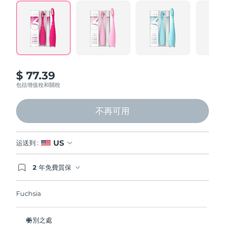
Professional IPL hair removal device
Microcurrent body toning
All hair treatments
All FAQ™ skincare
Read
124
德國
預計送達日期
8/10/26
Reviews.
Same
FAQ™產品
FAQ™產品
痘肌護理
眼部護理
page
直布羅陀
PEACH™ 2
LUNA™ 4 body
預計送達日期
8/14/26
FAQ™ products
All anti-aging treatments
All LED treatments
link.
ESPADA™ 2 plus
BEAR™ 2 eyes & lips
IPL hair removal
Massaging body brush
All toning treatments
希臘
預計送達日期
8/10/26
Recurring acne LED therapy
Microcurrent line smoothing device
$ 77.39
中國香港特別行政區
預計送達日期
8/11/26
包括增值稅和關稅
PEACH™ 2 go
SUPERCHARGED™ serum
護發
毛孔護理
ESPADA™ 2
IRIS™ 2
Travel-friendly IPL hair removal
Firming body serum
匈牙利
LUNA™ 4 hair
預計送達日期
8/10/26
KIWI™ derma
不再可用
Acne treatment device
Rejuvenating eye massager
NEW
2-in-1 LED scalp massager
Diamond microdermabrasion .
冰島
預計送達日期
8/11/26
PEACH™ Cooling Prep Gel
US
运送到 :
ESPADA™ Blemish Solution
眼部護膚
牙齒美白
Cooling IPL hair removal gel
印尼
預計送達日期
8/8/26
FLIP™ play advanced
KIWI™
Concentrated acne gel
Advanced eye care treatment
2 年免費質保
issa™ Teeth Whitening Set
LED light hairbrush
Blackhead remover
如果您在2年質保期內發現任何非人為品質問題，
愛爾蘭
預計送達日期
8/10/26
更多的
Dual LED + sonic device & 18% PAP gel
FOREO將免費為您更換產品。
Fuchsia
ESPADA™ 設備
眼部護理設備
曼島
預計送達日期
8/12/26
LUNA™ Dual-Peptide Scalp
KIWI™ 皮肤护理
All acne treatment devices
All revitalizing eye massagers
Serum
issa™ Teeth Whitening Gel
特別之處