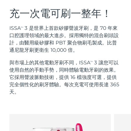
瑞典美膚護理
奧地利
預計送達日期
8/10/26
充一次電可刷一整年！
巴林
預計送達日期
8/11/26
ISSA
3 是世界上首款矽膠聲波牙刷，是 70 年來
TM
面部清潔
緊致提拉
口腔護理領域的最大進步。採用獨特的混合刷頭設
比利時
預計送達日期
8/10/26
計，由醫用級矽膠和 PBT 聚合物刷毛製成。比普
LUNA™ 4 套裝
BEAR™ 2 套裝
通尼龍牙刷更衛生 10,000 倍。
百慕達
預計送達日期
8/16/26
Anti-aging massage
Microcurrent toning
與市場上的其他電動牙刷不同，ISSA
3 讓您可以
TM
波士尼亞與赫塞哥維納
預計送達日期
8/13/26
使用自然的手動手勢，同時體驗電動牙刷的效果。
補水保濕
口腔護理
LUNA™ 4 Plus
BEAR™ 2 go
它採用聲波脈動技術，提供 16 檔強度可選，提供
汶萊
預計送達日期
8/15/26
UFO™ 3 套裝
issa™ 4
Massage, LED heating
Microcurrent toning on-the-go
完全個性化的刷牙體驗。每次充電可使用長達 365
FAQ™ 抗老護理
Deep facial hydration
Hybrid silicone sonic toothbrush
天。
保加利亞
預計送達日期
8/10/26
NEW
LUNA™ 4 Men
BEAR™ 2 eyes & lips
加拿大
預計送達日期
8/14/26
UFO™ 3 LED
issa™ 4 plus
For men, anti-aging massage
Microcurrent line smoothing device
Near-infrared and red light therapy
Smart hybrid silicone sonic toothbrush
智利
預計送達日期
8/14/26
device
抗老
LED 護理