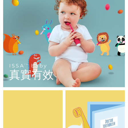
FAQ™ 101
FAQ™ 201
中國
LUNA™ 4 mini
面部提拉護理
預計送達日期
8/12/26
NEW
issa™ 4 smile
UFO™ 3 mini
Clinical anti-aging
LED mask
For young skin, T-zone
Premium anti-aging skincare
哥倫比亞
預計送達日期
8/16/26
Hybrid silicone sonic toothbrush
Red light therapy device for young skin
生髮
肌膚年輕化
克羅埃西亞
預計送達日期
8/12/26
FAQ™ 102
FAQ™ 202
LUNA™ 4 go
BEAR™ 設備
FAQ™ 301
FAQ™ 501
issa™ 4 baby
UFO™ 3 go
Advanced clinical anti-aging
LED mask
For travel or gym bag
All premium facelift devices
NEW
賽普勒斯
預計送達日期
8/13/26
LED hair strengthening scalp massager
Full-Spectrum Red Light Therapy
For ages 0-3
Portable red light therapy
捷克
預計送達日期
8/12/26
FAQ™ 103
FAQ™ 211
LUNA™護膚
保健品
FAQ™ Scalp Serum
FAQ™ 502
ISSA
baby
issa™ Teeth Whitening Set
面膜
TM
Luxurious clinical anti-aging set
Anti-aging neck & décolleté LED mask
Premium cleansers & balm
丹麥
預計送達日期
8/12/26
真實有效
Scalp recovery probiotic serum
Full-Spectrum Red Light Therapy
Dual LED + sonic device & 18% PAP gel
Rejuvenation & hydration
專業治療
愛沙尼亞
預計送達日期
8/12/26
FAQ™ P1 Primer
FAQ™ 221
LUNA™ 設備
FAQ™護膚品
ISSA™ 設備
UFO™ 設備
Manuka honey primer
Anti-aging LED hand mask
芬蘭
FAQ™ Red Light Serum
預計送達日期
8/12/26
All facial cleansing devices
All FAQ™ skincare
All silicone sonic toothbrushes
All deep facial hydration devices
法國
預計送達日期
8/12/26
脫毛
身體護理
FAQ™護膚品
FAQ™護膚品
PEACH™ 2 Pro Max
BEAR™ 2 body
FAQ™產品
FAQ™ skincare
法屬玻里尼西亞
預計送達日期
8/16/26
All FAQ™ skincare
All FAQ™ skincare