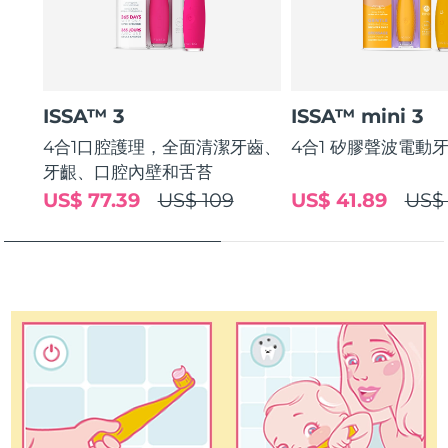
斯洛伐克
預計送達日期
8/12/26
斯洛維尼亞
預計送達日期
8/12/26
ISSA™ 3
ISSA™ mini 3
南非
預計送達日期
8/20/26
4合1口腔護理，全面清潔牙齒、
4合1 矽膠聲波電動
南韓
預計送達日期
8/14/26
牙齦、口腔內壁和舌苔
US$ 77.39
US$ 109
US$ 41.89
US$
西班牙
預計送達日期
8/12/26
瑞典
預計送達日期
8/12/26
瑞士
預計送達日期
8/12/26
台灣
預計送達日期
8/17/26
泰國
預計送達日期
8/16/26
土耳其
預計送達日期
8/13/26