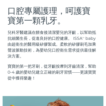
瑞典美膚護理
奧地利
預計送達日期
8/12/26
口腔專屬護理，呵護寶
寶第一顆乳牙。
巴林
預計送達日期
8/13/26
面部清潔
緊致提拉
比利時
預計送達日期
8/12/26
兒科牙醫建議在餵食後清潔嬰兒的牙齦，以幫助抵
LUNA™ 4 套裝
BEAR™ 2 套裝
抗細菌生長，促進良好的口腔健康。 ISSA
baby
TM
百慕達
預計送達日期
8/18/26
Anti-aging massage
Microcurrent toning
由超衛生的醫用級矽膠製成。柔軟的矽膠刷毛加乘
聲波脈動技術，為嬰幼兒口腔衛生需求提供最佳解
波士尼亞與赫塞哥維納
預計送達日期
8/15/26
決方案。
補水保濕
口腔護理
LUNA™ 4 Plus
BEAR™ 2 go
汶萊
預計送達日期
8/17/26
UFO™ 3 套裝
issa™ 4
寶寶的第一把牙刷，從牙齦按摩到牙齒清潔，幫助
Massage, LED heating
Microcurrent toning on-the-go
FAQ™ 抗老護理
Deep facial hydration
Hybrid silicone sonic toothbrush
0-4 歲的嬰幼兒建立正確的刷牙習慣——更讓寶寶
保加利亞
預計送達日期
8/12/26
從中獲得樂趣！
NEW
LUNA™ 4 Men
BEAR™ 2 eyes & lips
加拿大
預計送達日期
8/16/26
UFO™ 3 LED
issa™ 4 plus
For men, anti-aging massage
Microcurrent line smoothing device
Near-infrared and red light therapy
Smart hybrid silicone sonic toothbrush
智利
預計送達日期
8/16/26
device
抗老
LED 護理