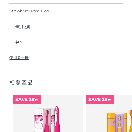
如果您在2年質保期內發現任何非人為品質問題，
FOREO將免費為您更換產品。
Strawberry Rose Lion
波蘭
預計送達日期
8/13/26
特別之處
葡萄牙
預計送達日期
8/12/26
比普通尼龍牙刷更衛生10,000倍。
波多黎各
預計送達日期
8/14/26
包含
按摩模式能有效清除食物殘渣並且緩解牙齦刺癢感。
潔齒模式清潔牙齒的同時，不會刮傷牙釉質或牙齦組織。
ISSA
baby
™
卡達
預計送達日期
8/13/26
使用者手冊
內置微笑助手獎勵&鼓勵寶寶培養良好的口腔護理習慣。
USB充電線
醫用級矽膠設計，不含 BPA 或鄰苯二甲酸鹽。
快速操作指南
留尼旺
預計送達日期
8/17/26
靈活刷頭，柔軟卻耐用。單次充電可使用長達480次。
使用說明書
相關產品
羅馬尼亞
2年質保 (西班牙、葡萄牙、瑞典：3年質保)
預計送達日期
8/12/26
俄羅斯
預計送達日期
8/20/26
SAVE 28%
SAVE 28%
沙烏地阿拉伯
預計送達日期
8/13/26
新加坡
預計送達日期
8/14/26