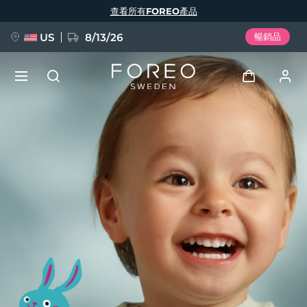
移
查看所有FOREO產品
至
主
內
容
US
8/13/26
暢銷品
新品
登入
語言
BREAKING NEWS
用戶信息
English
Deutsch
Español
我的設備
FAQ™ Pure Beauty-Tech Elixir
Français
Italiano
Português
我的訂單
Polski
Svenska
Русский
Türkçe
简体中文
繁體中文
我的地址
issa™ Teeth Whitening Set
我的訂閱