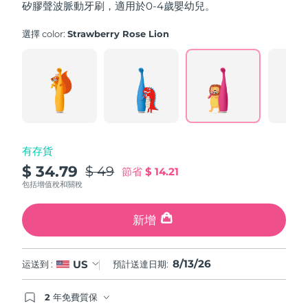
矽膠聲波脈動牙刷，適用於0-4歲嬰幼兒。
stars,
中國澳門特別行政區
預計送達日期
8/14/26
average
rating
選擇 color:
Strawberry Rose Lion
value.
馬來西亞
預計送達日期
8/15/26
Read
29
Reviews.
馬爾他
預計送達日期
8/12/26
Same
page
link.
墨西哥
預計送達日期
8/16/26
摩納哥
預計送達日期
8/13/26
有存貨
$ 34.79
$ 49
節省
$ 14.21
荷蘭
預計送達日期
8/12/26
包括增值稅和關稅
紐西蘭
預計送達日期
8/12/26
新增
挪威
預計送達日期
8/12/26
8/13/26
US
运送到 :
預計送達日期:
阿曼
預計送達日期
8/15/26
2 年免費質保
菲律賓
預計送達日期
8/15/26