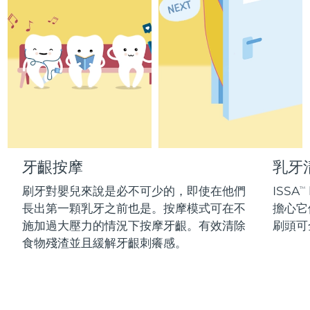
Professional IPL hair removal device
Microcurrent body toning
All hair treatments
All FAQ™ skincare
德國
預計送達日期
8/12/26
FAQ™產品
FAQ™產品
痘肌護理
眼部護理
直布羅陀
PEACH™ 2
LUNA™ 4 body
預計送達日期
8/16/26
FAQ™ products
All anti-aging treatments
All LED treatments
ESPADA™ 2 plus
BEAR™ 2 eyes & lips
IPL hair removal
Massaging body brush
All toning treatments
希臘
預計送達日期
8/12/26
Recurring acne LED therapy
Microcurrent line smoothing device
中國香港特別行政區
預計送達日期
8/13/26
PEACH™ 2 go
SUPERCHARGED™ serum
護發
毛孔護理
ESPADA™ 2
IRIS™ 2
Travel-friendly IPL hair removal
Firming body serum
匈牙利
LUNA™ 4 hair
預計送達日期
8/12/26
KIWI™ derma
Acne treatment device
Rejuvenating eye massager
NEW
牙齦按摩
乳牙
2-in-1 LED scalp massager
Diamond microdermabrasion .
冰島
預計送達日期
8/13/26
刷牙對嬰兒來說是必不可少的，即使在他們
ISSA
PEACH™ Cooling Prep Gel
TM
ESPADA™ Blemish Solution
眼部護膚
長出第一顆乳牙之前也是。按摩模式可在不
擔心它
牙齒美白
Cooling IPL hair removal gel
印尼
預計送達日期
8/10/26
FLIP™ play advanced
KIWI™
施加過大壓力的情況下按摩牙齦。有效清除
刷頭可
Concentrated acne gel
Advanced eye care treatment
issa™ Teeth Whitening Set
LED light hairbrush
Blackhead remover
食物殘渣並且緩解牙齦刺癢感。
愛爾蘭
預計送達日期
8/12/26
更多的
Dual LED + sonic device & 18% PAP gel
ESPADA™ 設備
眼部護理設備
曼島
預計送達日期
8/14/26
LUNA™ Dual-Peptide Scalp
KIWI™ 皮肤护理
All acne treatment devices
All revitalizing eye massagers
Serum
issa™ Teeth Whitening Gel