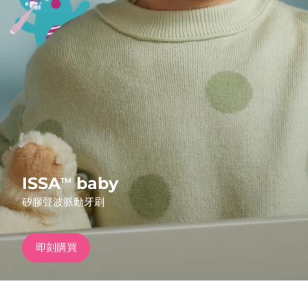
發貨國家
美國
預計送達日期
8/13/26
FAQ™ Dual LED Panel
英國
預計送達日期
8/12/26
熱門產品
西班牙
預計送達日期
8/12/26
澳洲
預計送達日期
8/15/26
法國
預計送達日期
8/12/26
ISSA
baby
TM
特別優惠
暢銷產品
矽膠聲波脈動牙刷
德國
預計送達日期
8/12/26
加拿大
預計送達日期
8/16/26
即刻購買
紅光療法
澳洲
預計送達日期
8/15/26