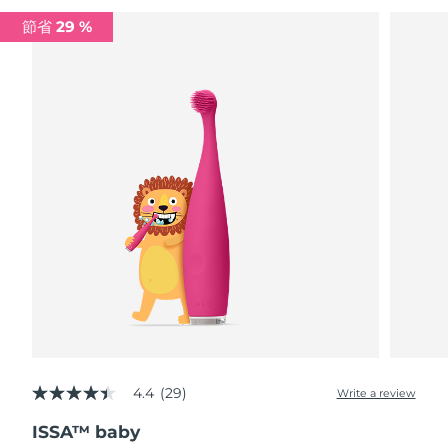
Advanced pore care essentials
以色列
預計送達日期
8/16/26
For healthy hair
18% PAP
節省 29 %
護膚品
男士
義大利
預計送達日期
8/12/26
日本
預計送達日期
8/15/26
澤西島
預計送達日期
8/17/26
全部購買
哈薩克
預計送達日期
8/14/26
FOREO APP
科威特
預計送達日期
8/12/26
關於我們
拉脫維亞
預計送達日期
8/12/26
黎巴嫩
預計送達日期
8/13/26
立陶宛
預計送達日期
8/12/26
4.4
(29)
Write a review
4.4
out
盧森堡
預計送達日期
8/12/26
ISSA™ baby
of
5