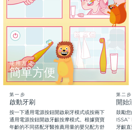
阿拉伯聯合大公國
預計送達日期
8/13/26
英國
預計送達日期
8/12/26
美國
預計送達日期
8/13/26
烏茲別克
預計送達日期
8/17/26
使用方法
越南
簡單方便
預計送達日期
8/18/26
第一步
第二步
啟動牙刷
開始
按一下通用電源按鈕開啟刷牙模式或按兩下
鼓勵您
通用電源按鈕開啟牙齦按摩模式。根據寶寶
ISSA
TM
年齡的不同搭配牙醫推薦用量的嬰兒配方舒
牙齦直