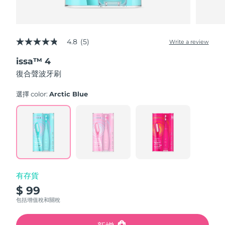
4.8
(5)
Write a review
4.8
out
issa™ 4
of
5
復合聲波牙刷
stars,
average
rating
選擇 color:
Arctic Blue
value.
Read
5
Reviews.
Same
page
link.
有存貨
$ 99
包括增值稅和關稅