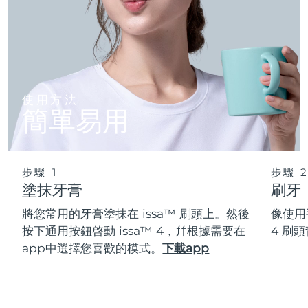
使用方法
簡單易用
步驟 1
步驟 
塗抹牙膏
刷牙
將您常用的牙膏塗抹在 issa™ 刷頭上。然後
像使用
按下通用按鈕啓動 issa™ 4，幷根據需要在
4 刷
app中選擇您喜歡的模式。
下載app