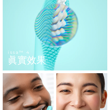
FAQ™ 101
FAQ™ 201
中國
LUNA™ 4 mini
面部提拉護理
預計送達日期
08/08/2026
NEW
issa™ 4 smile
UFO™ 3 mini
Clinical anti-aging
LED mask
For young skin, T-zone
Premium anti-aging skincare
哥倫比亞
預計送達日期
12/08/2026
Hybrid silicone sonic toothbrush
Red light therapy device for young skin
生髮
肌膚年輕化
克羅埃西亞
預計送達日期
08/08/2026
FAQ™ 102
FAQ™ 202
LUNA™ 4 go
BEAR™ 設備
FAQ™ 301
FAQ™ 501
issa™ 4 baby
UFO™ 3 go
Advanced clinical anti-aging
LED mask
For travel or gym bag
All premium facelift devices
NEW
賽普勒斯
預計送達日期
09/08/2026
LED hair strengthening scalp massager
Full-Spectrum Red Light Therapy
For ages 0-3
Portable red light therapy
捷克
預計送達日期
08/08/2026
FAQ™ 103
FAQ™ 211
LUNA™護膚
保健品
issa™ 4
FAQ™ Scalp Serum
FAQ™ 502
issa™ Teeth Whitening Set
眞實效果
面膜
Luxurious clinical anti-aging set
Anti-aging neck & décolleté LED mask
Premium cleansers & balm
丹麥
預計送達日期
08/08/2026
Scalp recovery probiotic serum
Full-Spectrum Red Light Therapy
Dual LED + sonic device & 18% PAP gel
Rejuvenation & hydration
專業治療
愛沙尼亞
預計送達日期
08/08/2026
FAQ™ P1 Primer
FAQ™ 221
LUNA™ 設備
FAQ™護膚品
ISSA™ 設備
UFO™ 設備
Manuka honey primer
Anti-aging LED hand mask
芬蘭
FAQ™ Red Light Serum
預計送達日期
08/08/2026
All facial cleansing devices
All FAQ™ skincare
All silicone sonic toothbrushes
All deep facial hydration devices
法國
預計送達日期
08/08/2026
脫毛
身體護理
FAQ™護膚品
FAQ™護膚品
PEACH™ 2 Pro Max
BEAR™ 2 body
FAQ™產品
FAQ™ skincare
法屬玻里尼西亞
預計送達日期
12/08/2026
All FAQ™ skincare
All FAQ™ skincare