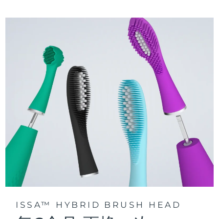
三種刷牙模式：深層凈澈、皓亮凈白和敏感護齦模式，專為个
快速操作指南
性化口腔護理而設計。
issa™ 繫列手册
聲波脈動技術每分鍾提供 11,000 次脈動，帶來深層、温和的全
口清潔。
通過 FOREO For You app訪問定制刷牙模式。
ISSA™ HYBRID BRUSH HEAD