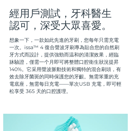
瑞典美膚護理
奧地利
預計送達日期
08/08/2026
經用戶測試，牙科醫生
認可，深受大眾喜愛。
巴林
預計送達日期
09/08/2026
面部清潔
緊致提拉
比利時
預計送達日期
08/08/2026
想象一下，一款如此先進的牙刷，您每年只需充電
LUNA™ 4 套裝
BEAR™ 2 套裝
一次。issa™ 4 復合聲波牙刷專為貼合您的自然刷
百慕達
預計送達日期
14/08/2026
Anti-aging massage
Microcurrent toning
牙方式而設計，提供強勁而温和的清潔效果，經臨
牀驗證，僅需一个月即可將整體口腔衛生狀況提昇
波士尼亞與赫塞哥維納
預計送達日期
11/08/2026
140%。它采用聲波脈動技術和獨特的混合刷頭，有
補水保濕
口腔護理
LUNA™ 4 Plus
BEAR™ 2 go
效去除牙菌斑的同時保護您的牙齦。無需笨重的充
汶萊
預計送達日期
13/08/2026
UFO™ 3 套裝
issa™ 4
Massage, LED heating
Microcurrent toning on-the-go
電底座，無需每日充電——單次USB 充電，即可輕
FAQ™ 抗老護理
Deep facial hydration
Hybrid silicone sonic toothbrush
松享受 365 天的口腔護理。
保加利亞
預計送達日期
08/08/2026
NEW
LUNA™ 4 Men
BEAR™ 2 eyes & lips
加拿大
預計送達日期
12/08/2026
UFO™ 3 LED
issa™ 4 plus
For men, anti-aging massage
Microcurrent line smoothing device
Near-infrared and red light therapy
Smart hybrid silicone sonic toothbrush
智利
預計送達日期
12/08/2026
device
抗老
LED 護理