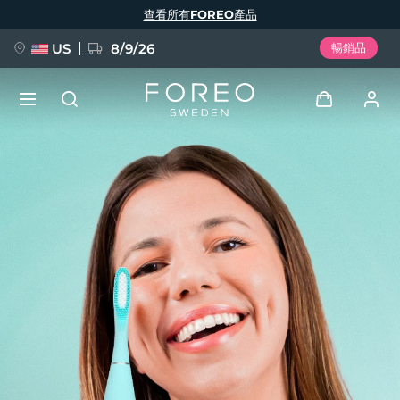
移
查看所有FOREO產品
至
主
內
容
US
8/9/26
暢銷品
新品
登入
語言
BREAKING NEWS
用戶信息
English
Deutsch
Español
我的設備
FAQ™ Pure Beauty-Tech Elixir
Français
Italiano
Português
我的訂單
Polski
Svenska
Русский
Türkçe
简体中文
繁體中文
我的地址
issa™ Teeth Whitening Set
我的訂閱