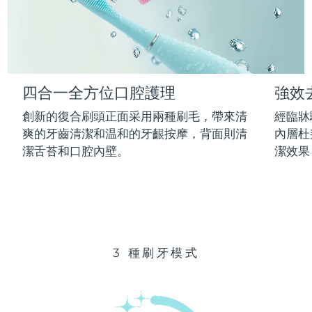
Advanced pore care essentials
以色列
預計送達日期
12/08/2026
For healthy hair
18% PAP
護膚品
男士
義大利
預計送達日期
08/08/2026
日本
預計送達日期
11/08/2026
四合一全方位口腔護理
強效
澤西島
預計送達日期
13/08/2026
全部購買
創新的復合刷頭正面采用兩種刷毛，帶來清
經臨牀
哈薩克
爽的牙齒清潔和温和的牙齦按摩，背面則清
內層杜
預計送達日期
10/08/2026
潔舌苔和口腔內壁。
潔效果
FOREO APP
科威特
預計送達日期
08/08/2026
關於我們
拉脫維亞
預計送達日期
08/08/2026
黎巴嫩
預計送達日期
09/08/2026
3 種刷牙模式
立陶宛
預計送達日期
08/08/2026
盧森堡
預計送達日期
08/08/2026