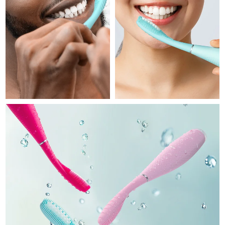
Professional IPL hair removal device
Microcurrent body toning
All hair treatments
All FAQ™ skincare
德國
預計送達日期
08/08/2026
FAQ™產品
FAQ™產品
痘肌護理
眼部護理
直布羅陀
PEACH™ 2
LUNA™ 4 body
預計送達日期
12/08/2026
FAQ™ products
All anti-aging treatments
All LED treatments
ESPADA™ 2 plus
BEAR™ 2 eyes & lips
IPL hair removal
Massaging body brush
All toning treatments
希臘
預計送達日期
08/08/2026
Recurring acne LED therapy
Microcurrent line smoothing device
中國香港特別行政區
預計送達日期
09/08/2026
PEACH™ 2 go
SUPERCHARGED™ serum
護發
毛孔護理
ESPADA™ 2
IRIS™ 2
Travel-friendly IPL hair removal
Firming body serum
匈牙利
LUNA™ 4 hair
預計送達日期
08/08/2026
KIWI™ derma
Acne treatment device
Rejuvenating eye massager
NEW
2-in-1 LED scalp massager
Diamond microdermabrasion .
冰島
預計送達日期
09/08/2026
PEACH™ Cooling Prep Gel
ESPADA™ Blemish Solution
眼部護膚
牙齒美白
Cooling IPL hair removal gel
印尼
預計送達日期
06/08/2026
FLIP™ play advanced
KIWI™
Concentrated acne gel
Advanced eye care treatment
issa™ Teeth Whitening Set
LED light hairbrush
Blackhead remover
愛爾蘭
預計送達日期
08/08/2026
更多的
Dual LED + sonic device & 18% PAP gel
ESPADA™ 設備
眼部護理設備
曼島
預計送達日期
10/08/2026
LUNA™ Dual-Peptide Scalp
KIWI™ 皮肤护理
All acne treatment devices
All revitalizing eye massagers
Serum
issa™ Teeth Whitening Gel