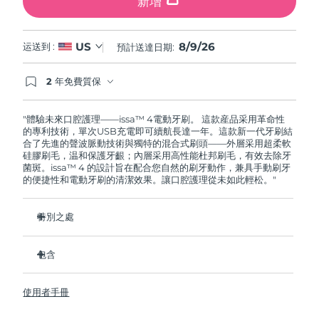
新增
8/9/26
US
运送到 :
預計送達日期:
2 年免費質保
如果您在2年質保期內發現任何非人為品質問題，
FOREO將免費為您更換產品。
"體驗未來口腔護理——issa™ 4電動牙刷。 這款産品采用革命性
的專利技術，單次USB充電即可續航長達一年。這款新一代牙刷結
合了先進的聲波脈動技術與獨特的混合式刷頭——外層采用超柔軟
硅膠刷毛，温和保護牙齦；內層采用高性能杜邦刷毛，有效去除牙
菌斑。issa™ 4 的設計旨在配合您自然的刷牙動作，兼具手動刷牙
的便捷性和電動牙刷的清潔效果。讓口腔護理從未如此輕松。"
特別之處
經臨牀驗證，僅需 1 个月即可使整體口腔衛生狀況提昇 140%。
包含
經臨牀驗證，比普通手動牙刷多去除 30% 的牙菌斑。
經臨牀驗證，可減少牙齦炎，100% 的測試者表示牙齒更白
issa™ 4
了。
使用者手冊
USB 充電綫
復合刷頭使用壽命延長兩倍，僅需每六个月更換一次。
旅行袋