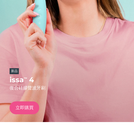
發貨國家
美國
預計送達日期
09/08/2026
FAQ™ Dual LED Panel
英國
預計送達日期
08/08/2026
熱門產品
西班牙
預計送達日期
08/08/2026
澳洲
預計送達日期
11/08/2026
新品
法國
預計送達日期
08/08/2026
issa
4
™
特別優惠
暢銷產品
復合硅膠聲波牙刷
德國
預計送達日期
08/08/2026
加拿大
預計送達日期
12/08/2026
立即購買
紅光療法
澳洲
預計送達日期
11/08/2026