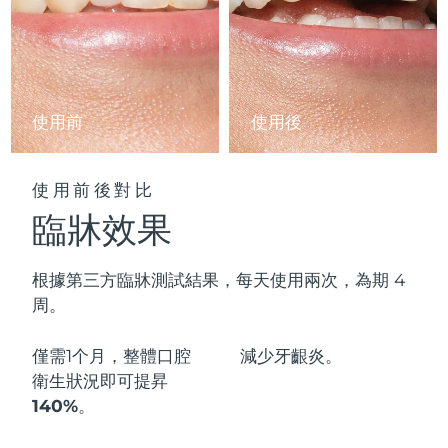
阿拉伯聯合大公國
預計送達日期
09/08/2026
英國
預計送達日期
08/08/2026
使用前
使用後
美國
預計送達日期
09/08/2026
烏茲別克
預計送達日期
13/08/2026
使用前後對比
臨牀效果
越南
預計送達日期
14/08/2026
根據第三方臨牀測試結果，每天使用兩次，為期 4
周。
僅需1个月，整體口腔
減少
牙齦炎。
衛生狀況即可
提昇
140%
。