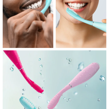
Professional IPL hair removal device
Microcurrent body toning
All hair treatments
All FAQ™ skincare
德國
預計送達日期
8/9/26
FAQ™產品
FAQ™產品
痘肌護理
眼部護理
直布羅陀
PEACH™ 2
LUNA™ 4 body
預計送達日期
8/13/26
FAQ™ products
All anti-aging treatments
All LED treatments
ESPADA™ 2 plus
BEAR™ 2 eyes & lips
IPL hair removal
Massaging body brush
All toning treatments
希臘
預計送達日期
8/9/26
Recurring acne LED therapy
Microcurrent line smoothing device
中國香港特別行政區
預計送達日期
8/10/26
PEACH™ 2 go
SUPERCHARGED™ serum
護發
毛孔護理
ESPADA™ 2
IRIS™ 2
Travel-friendly IPL hair removal
Firming body serum
匈牙利
LUNA™ 4 hair
預計送達日期
8/9/26
KIWI™ derma
Acne treatment device
Rejuvenating eye massager
NEW
2-in-1 LED scalp massager
Diamond microdermabrasion .
冰島
預計送達日期
8/10/26
PEACH™ Cooling Prep Gel
ESPADA™ Blemish Solution
眼部護膚
牙齒美白
Cooling IPL hair removal gel
印尼
預計送達日期
8/7/26
FLIP™ play advanced
KIWI™
Concentrated acne gel
Advanced eye care treatment
issa™ Teeth Whitening Set
LED light hairbrush
Blackhead remover
愛爾蘭
預計送達日期
8/9/26
更多的
Dual LED + sonic device & 18% PAP gel
ESPADA™ 設備
眼部護理設備
曼島
預計送達日期
8/11/26
LUNA™ Dual-Peptide Scalp
KIWI™ 皮肤护理
All acne treatment devices
All revitalizing eye massagers
Serum
issa™ Teeth Whitening Gel