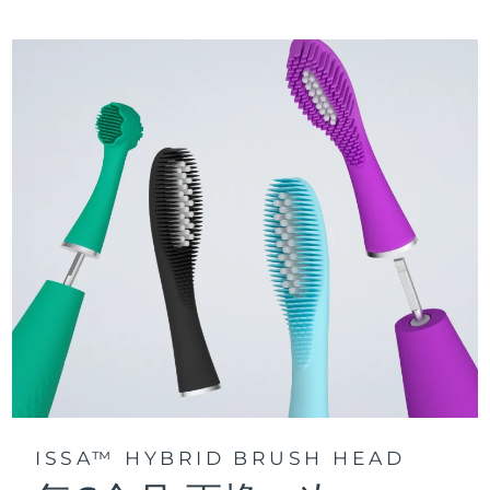
三種刷牙模式：深層凈澈、皓亮凈白和敏感護齦模式，專為个
快速操作指南
性化口腔護理而設計。
issa™ 繫列手册
聲波脈動技術每分鍾提供 11,000 次脈動，帶來深層、温和的全
口清潔。
通過 FOREO For You app訪問定制刷牙模式。
ISSA™ HYBRID BRUSH HEAD