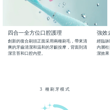
Advanced pore care essentials
以色列
預計送達日期
8/13/26
For healthy hair
18% PAP
護膚品
男士
義大利
預計送達日期
8/9/26
日本
預計送達日期
8/12/26
四合一全方位口腔護理
強效
澤西島
預計送達日期
8/14/26
全部購買
創新的復合刷頭正面采用兩種刷毛，帶來清
經臨牀
哈薩克
爽的牙齒清潔和温和的牙齦按摩，背面則清
內層杜
預計送達日期
8/11/26
潔舌苔和口腔內壁。
潔效果
FOREO APP
科威特
預計送達日期
8/9/26
關於我們
拉脫維亞
預計送達日期
8/9/26
黎巴嫩
預計送達日期
8/10/26
3 種刷牙模式
立陶宛
預計送達日期
8/9/26
盧森堡
預計送達日期
8/9/26