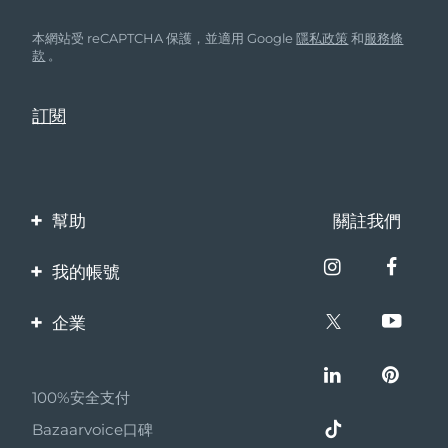
本網站受 reCAPTCHA 保護，並適用 Google
隱私政策
和
服務條
款
。
幫助
關註我們
聯繫我們
我的帳號
訂單與運輸
產品註冊
企業
保修與退換貨
客服支持
關於FOREO
常見問題
100%安全支付
夥伴計畫
電池資訊
Bazaarvoice口碑
聯盟新聞