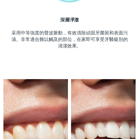
斯洛伐克
預計送達日期
8/9/26
深層凈澈
斯洛維尼亞
預計送達日期
8/9/26
采用中等強度的聲波脈動，有效清除頑固牙菌斑和表面污
南非
預計送達日期
8/17/26
漬。非常適合難以觸及的部位，在家即可享受牙醫級別的
清潔效果。
南韓
預計送達日期
8/11/26
西班牙
預計送達日期
8/9/26
瑞典
預計送達日期
8/9/26
瑞士
預計送達日期
8/9/26
台灣
預計送達日期
8/14/26
泰國
預計送達日期
8/13/26
土耳其
預計送達日期
8/10/26