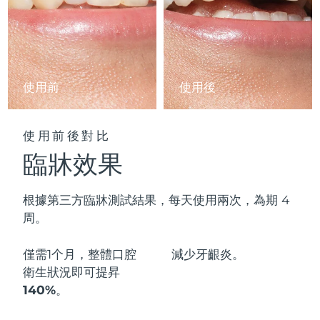
阿拉伯聯合大公國
預計送達日期
8/10/26
英國
預計送達日期
8/9/26
使用前
使用後
美國
預計送達日期
8/10/26
烏茲別克
預計送達日期
8/14/26
使用前後對比
臨牀效果
越南
預計送達日期
8/15/26
根據第三方臨牀測試結果，每天使用兩次，為期 4
周。
僅需1个月，整體口腔
減少
牙齦炎。
衛生狀況即可
提昇
140%
。