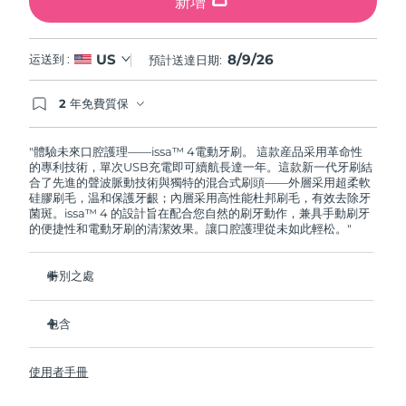
新增
8/9/26
US
运送到 :
預計送達日期:
2 年免費質保
如果您在2年質保期內發現任何非人為品質問題，
FOREO將免費為您更換產品。
"體驗未來口腔護理——issa™ 4電動牙刷。 這款産品采用革命性
的專利技術，單次USB充電即可續航長達一年。這款新一代牙刷結
合了先進的聲波脈動技術與獨特的混合式刷頭——外層采用超柔軟
硅膠刷毛，温和保護牙齦；內層采用高性能杜邦刷毛，有效去除牙
菌斑。issa™ 4 的設計旨在配合您自然的刷牙動作，兼具手動刷牙
的便捷性和電動牙刷的清潔效果。讓口腔護理從未如此輕松。"
特別之處
經臨牀驗證，僅需 1 个月即可使整體口腔衛生狀況提昇 140%。
包含
經臨牀驗證，比普通手動牙刷多去除 30% 的牙菌斑。
經臨牀驗證，可減少牙齦炎，100% 的測試者表示牙齒更白
issa™ 4
了。
使用者手冊
USB 充電綫
復合刷頭使用壽命延長兩倍，僅需每六个月更換一次。
旅行袋