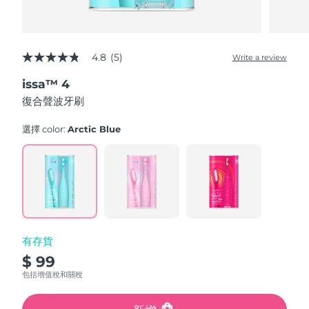
4.8
(5)
Write a review
4.8
out
issa™ 4
of
5
復合聲波牙刷
stars,
average
rating
選擇 color:
Arctic Blue
value.
Read
5
Reviews.
Same
page
link.
有存貨
$ 99
包括增值稅和關稅