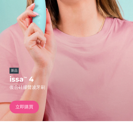
發貨國家
美國
預計送達日期
8/10/26
FAQ™ Dual LED Panel
英國
預計送達日期
8/9/26
熱門產品
西班牙
預計送達日期
8/9/26
澳洲
預計送達日期
8/12/26
新品
法國
預計送達日期
8/9/26
issa
4
™
特別優惠
暢銷產品
復合硅膠聲波牙刷
德國
預計送達日期
8/9/26
加拿大
預計送達日期
8/13/26
立即購買
紅光療法
澳洲
預計送達日期
8/12/26