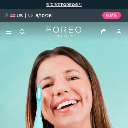
移
查看所有FOREO產品
至
主
內
容
US
8/10/26
暢銷品
新品
登入
語言
BREAKING NEWS
用戶信息
English
Deutsch
Español
我的設備
FAQ™ Pure Beauty-Tech Elixir
Français
Italiano
Português
我的訂單
Polski
Svenska
Русский
Türkçe
简体中文
繁體中文
我的地址
issa™ Teeth Whitening Set
我的訂閱