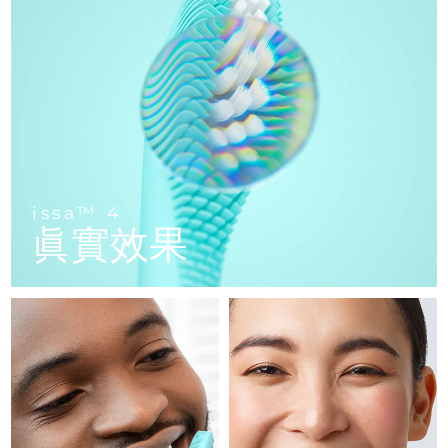
FAQ™ 101
FAQ™ 201
中國
LUNA™ 4 mini
面部提拉護理
預計送達日期
8/9/26
NEW
issa™ 4 smile
UFO™ 3 mini
Clinical anti-aging
LED mask
For young skin, T-zone
Premium anti-aging skincare
哥倫比亞
預計送達日期
8/13/26
Hybrid silicone sonic toothbrush
Red light therapy device for young skin
生髮
肌膚年輕化
克羅埃西亞
預計送達日期
8/9/26
FAQ™ 102
FAQ™ 202
LUNA™ 4 go
BEAR™ 設備
FAQ™ 301
FAQ™ 501
issa™ 4 baby
UFO™ 3 go
Advanced clinical anti-aging
LED mask
For travel or gym bag
All premium facelift devices
NEW
賽普勒斯
預計送達日期
8/10/26
LED hair strengthening scalp massager
Full-Spectrum Red Light Therapy
For ages 0-3
Portable red light therapy
捷克
預計送達日期
8/9/26
FAQ™ 103
FAQ™ 211
LUNA™護膚
保健品
issa™ 4
FAQ™ Scalp Serum
FAQ™ 502
issa™ Teeth Whitening Set
眞實效果
面膜
Luxurious clinical anti-aging set
Anti-aging neck & décolleté LED mask
Premium cleansers & balm
丹麥
預計送達日期
8/9/26
Scalp recovery probiotic serum
Full-Spectrum Red Light Therapy
Dual LED + sonic device & 18% PAP gel
Rejuvenation & hydration
專業治療
愛沙尼亞
預計送達日期
8/9/26
FAQ™ P1 Primer
FAQ™ 221
LUNA™ 設備
FAQ™護膚品
ISSA™ 設備
UFO™ 設備
Manuka honey primer
Anti-aging LED hand mask
芬蘭
FAQ™ Red Light Serum
預計送達日期
8/9/26
All facial cleansing devices
All FAQ™ skincare
All silicone sonic toothbrushes
All deep facial hydration devices
法國
預計送達日期
8/9/26
脫毛
身體護理
FAQ™護膚品
FAQ™護膚品
PEACH™ 2 Pro Max
BEAR™ 2 body
FAQ™產品
FAQ™ skincare
法屬玻里尼西亞
預計送達日期
8/13/26
All FAQ™ skincare
All FAQ™ skincare