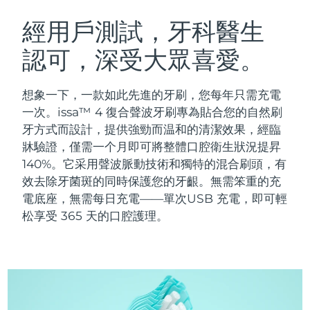
瑞典美膚護理
奧地利
預計送達日期
8/9/26
經用戶測試，牙科醫生
認可，深受大眾喜愛。
巴林
預計送達日期
8/10/26
面部清潔
緊致提拉
比利時
預計送達日期
8/9/26
想象一下，一款如此先進的牙刷，您每年只需充電
LUNA™ 4 套裝
BEAR™ 2 套裝
一次。issa™ 4 復合聲波牙刷專為貼合您的自然刷
百慕達
預計送達日期
8/15/26
Anti-aging massage
Microcurrent toning
牙方式而設計，提供強勁而温和的清潔效果，經臨
牀驗證，僅需一个月即可將整體口腔衛生狀況提昇
波士尼亞與赫塞哥維納
預計送達日期
8/12/26
140%。它采用聲波脈動技術和獨特的混合刷頭，有
補水保濕
口腔護理
LUNA™ 4 Plus
BEAR™ 2 go
效去除牙菌斑的同時保護您的牙齦。無需笨重的充
汶萊
預計送達日期
8/14/26
UFO™ 3 套裝
issa™ 4
Massage, LED heating
Microcurrent toning on-the-go
電底座，無需每日充電——單次USB 充電，即可輕
FAQ™ 抗老護理
Deep facial hydration
Hybrid silicone sonic toothbrush
松享受 365 天的口腔護理。
保加利亞
預計送達日期
8/9/26
NEW
LUNA™ 4 Men
BEAR™ 2 eyes & lips
加拿大
預計送達日期
8/13/26
UFO™ 3 LED
issa™ 4 plus
For men, anti-aging massage
Microcurrent line smoothing device
Near-infrared and red light therapy
Smart hybrid silicone sonic toothbrush
智利
預計送達日期
8/13/26
device
抗老
LED 護理