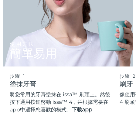
使用方法
簡單易用
步驟 1
步驟 
塗抹牙膏
刷牙
將您常用的牙膏塗抹在 issa™ 刷頭上。然後
像使用
按下通用按鈕啓動 issa™ 4，幷根據需要在
4 刷
app中選擇您喜歡的模式。
下載app