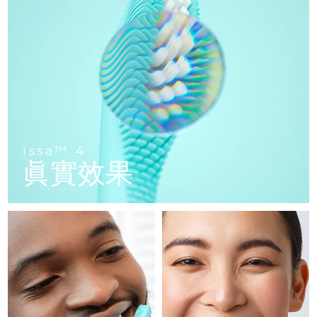
FAQ™ 101
FAQ™ 201
中國
LUNA™ 4 mini
面部提拉護理
預計送達日期
10/08/2026
NEW
issa™ 4 smile
UFO™ 3 mini
Clinical anti-aging
LED mask
For young skin, T-zone
Premium anti-aging skincare
哥倫比亞
預計送達日期
14/08/2026
Hybrid silicone sonic toothbrush
Red light therapy device for young skin
生髮
肌膚年輕化
克羅埃西亞
預計送達日期
10/08/2026
FAQ™ 102
FAQ™ 202
LUNA™ 4 go
BEAR™ 設備
FAQ™ 301
FAQ™ 501
issa™ 4 baby
UFO™ 3 go
Advanced clinical anti-aging
LED mask
For travel or gym bag
All premium facelift devices
NEW
賽普勒斯
預計送達日期
11/08/2026
LED hair strengthening scalp massager
Full-Spectrum Red Light Therapy
For ages 0-3
Portable red light therapy
捷克
預計送達日期
10/08/2026
FAQ™ 103
FAQ™ 211
LUNA™護膚
保健品
issa™ 4
FAQ™ Scalp Serum
FAQ™ 502
issa™ Teeth Whitening Set
眞實效果
面膜
Luxurious clinical anti-aging set
Anti-aging neck & décolleté LED mask
Premium cleansers & balm
丹麥
預計送達日期
10/08/2026
Scalp recovery probiotic serum
Full-Spectrum Red Light Therapy
Dual LED + sonic device & 18% PAP gel
Rejuvenation & hydration
專業治療
愛沙尼亞
預計送達日期
10/08/2026
FAQ™ P1 Primer
FAQ™ 221
LUNA™ 設備
FAQ™護膚品
ISSA™ 設備
UFO™ 設備
Manuka honey primer
Anti-aging LED hand mask
芬蘭
FAQ™ Red Light Serum
預計送達日期
10/08/2026
All facial cleansing devices
All FAQ™ skincare
All silicone sonic toothbrushes
All deep facial hydration devices
法國
預計送達日期
10/08/2026
脫毛
身體護理
FAQ™護膚品
FAQ™護膚品
PEACH™ 2 Pro Max
BEAR™ 2 body
FAQ™產品
FAQ™ skincare
法屬玻里尼西亞
預計送達日期
14/08/2026
All FAQ™ skincare
All FAQ™ skincare