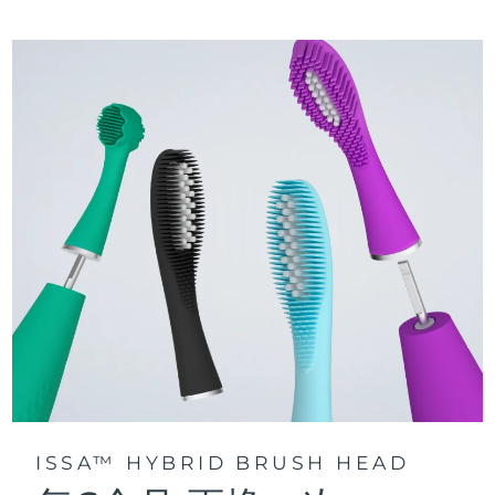
三種刷牙模式：深層凈澈、皓亮凈白和敏感護齦模式，專為个
快速操作指南
性化口腔護理而設計。
issa™ 繫列手册
聲波脈動技術每分鍾提供 11,000 次脈動，帶來深層、温和的全
口清潔。
通過 FOREO For You app訪問定制刷牙模式。
ISSA™ HYBRID BRUSH HEAD