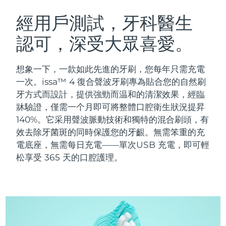
瑞典美膚護理
奧地利
預計送達日期
10/08/2026
經用戶測試，牙科醫生
認可，深受大眾喜愛。
巴林
預計送達日期
11/08/2026
面部清潔
緊致提拉
比利時
預計送達日期
10/08/2026
想象一下，一款如此先進的牙刷，您每年只需充電
LUNA™ 4 套裝
BEAR™ 2 套裝
一次。issa™ 4 復合聲波牙刷專為貼合您的自然刷
百慕達
預計送達日期
16/08/2026
Anti-aging massage
Microcurrent toning
牙方式而設計，提供強勁而温和的清潔效果，經臨
牀驗證，僅需一个月即可將整體口腔衛生狀況提昇
波士尼亞與赫塞哥維納
預計送達日期
13/08/2026
140%。它采用聲波脈動技術和獨特的混合刷頭，有
補水保濕
口腔護理
LUNA™ 4 Plus
BEAR™ 2 go
效去除牙菌斑的同時保護您的牙齦。無需笨重的充
汶萊
預計送達日期
15/08/2026
UFO™ 3 套裝
issa™ 4
Massage, LED heating
Microcurrent toning on-the-go
電底座，無需每日充電——單次USB 充電，即可輕
FAQ™ 抗老護理
Deep facial hydration
Hybrid silicone sonic toothbrush
松享受 365 天的口腔護理。
保加利亞
預計送達日期
10/08/2026
NEW
LUNA™ 4 Men
BEAR™ 2 eyes & lips
加拿大
預計送達日期
14/08/2026
UFO™ 3 LED
issa™ 4 plus
For men, anti-aging massage
Microcurrent line smoothing device
Near-infrared and red light therapy
Smart hybrid silicone sonic toothbrush
智利
預計送達日期
14/08/2026
device
抗老
LED 護理