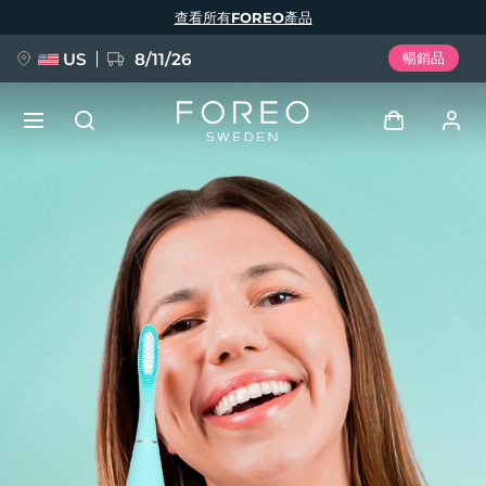
移
查看所有FOREO產品
至
主
內
容
US
8/11/26
暢銷品
新品
登入
語言
BREAKING NEWS
用戶信息
English
Deutsch
Español
我的設備
FAQ™ Pure Beauty-Tech Elixir
Français
Italiano
Português
我的訂單
Polski
Svenska
Русский
Türkçe
简体中文
繁體中文
我的地址
issa™ Teeth Whitening Set
我的訂閱