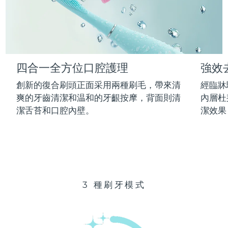
Advanced pore care essentials
以色列
預計送達日期
14/08/2026
For healthy hair
18% PAP
護膚品
男士
義大利
預計送達日期
10/08/2026
日本
預計送達日期
13/08/2026
四合一全方位口腔護理
強效
澤西島
預計送達日期
15/08/2026
全部購買
創新的復合刷頭正面采用兩種刷毛，帶來清
經臨牀
哈薩克
爽的牙齒清潔和温和的牙齦按摩，背面則清
內層杜
預計送達日期
12/08/2026
潔舌苔和口腔內壁。
潔效果
FOREO APP
科威特
預計送達日期
10/08/2026
關於我們
拉脫維亞
預計送達日期
10/08/2026
黎巴嫩
預計送達日期
11/08/2026
3 種刷牙模式
立陶宛
預計送達日期
10/08/2026
盧森堡
預計送達日期
10/08/2026