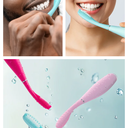
Professional IPL hair removal device
Microcurrent body toning
All hair treatments
All FAQ™ skincare
德國
預計送達日期
10/08/2026
FAQ™產品
FAQ™產品
痘肌護理
眼部護理
直布羅陀
PEACH™ 2
LUNA™ 4 body
預計送達日期
14/08/2026
FAQ™ products
All anti-aging treatments
All LED treatments
ESPADA™ 2 plus
BEAR™ 2 eyes & lips
IPL hair removal
Massaging body brush
All toning treatments
希臘
預計送達日期
10/08/2026
Recurring acne LED therapy
Microcurrent line smoothing device
中國香港特別行政區
預計送達日期
11/08/2026
PEACH™ 2 go
SUPERCHARGED™ serum
護發
毛孔護理
ESPADA™ 2
IRIS™ 2
Travel-friendly IPL hair removal
Firming body serum
匈牙利
LUNA™ 4 hair
預計送達日期
10/08/2026
KIWI™ derma
Acne treatment device
Rejuvenating eye massager
NEW
2-in-1 LED scalp massager
Diamond microdermabrasion .
冰島
預計送達日期
11/08/2026
PEACH™ Cooling Prep Gel
ESPADA™ Blemish Solution
眼部護膚
牙齒美白
Cooling IPL hair removal gel
印尼
預計送達日期
08/08/2026
FLIP™ play advanced
KIWI™
Concentrated acne gel
Advanced eye care treatment
issa™ Teeth Whitening Set
LED light hairbrush
Blackhead remover
愛爾蘭
預計送達日期
10/08/2026
更多的
Dual LED + sonic device & 18% PAP gel
ESPADA™ 設備
眼部護理設備
曼島
預計送達日期
12/08/2026
LUNA™ Dual-Peptide Scalp
KIWI™ 皮肤护理
All acne treatment devices
All revitalizing eye massagers
Serum
issa™ Teeth Whitening Gel