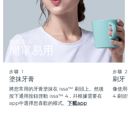
使用方法
簡單易用
步驟 1
步驟 
塗抹牙膏
刷牙
將您常用的牙膏塗抹在 issa™ 刷頭上。然後
像使用
按下通用按鈕啓動 issa™ 4，幷根據需要在
4 刷
app中選擇您喜歡的模式。
下載app