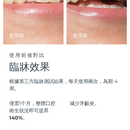
阿拉伯聯合大公國
預計送達日期
11/08/2026
英國
預計送達日期
10/08/2026
使用前
使用後
美國
預計送達日期
11/08/2026
烏茲別克
預計送達日期
15/08/2026
使用前後對比
臨牀效果
越南
預計送達日期
16/08/2026
根據第三方臨牀測試結果，每天使用兩次，為期 4
周。
僅需1个月，整體口腔
減少
牙齦炎。
衛生狀況即可
提昇
140%
。