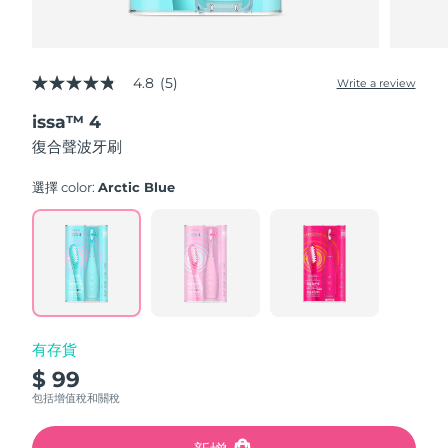
4.8
(5)
Write a review
4.8
out
issa™ 4
of
5
復合聲波牙刷
stars,
average
rating
選擇 color:
Arctic Blue
value.
Read
5
Reviews.
Same
page
link.
有存貨
$ 99
包括增值稅和關稅