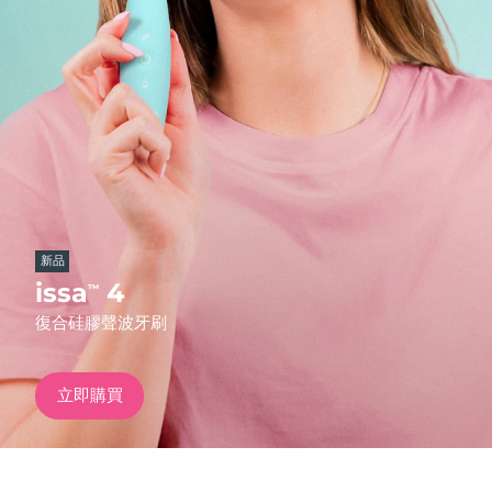
發貨國家
美國
預計送達日期
11/08/2026
FAQ™ Dual LED Panel
英國
預計送達日期
10/08/2026
熱門產品
西班牙
預計送達日期
10/08/2026
澳洲
預計送達日期
13/08/2026
新品
法國
預計送達日期
10/08/2026
issa
4
™
特別優惠
暢銷產品
復合硅膠聲波牙刷
德國
預計送達日期
10/08/2026
加拿大
預計送達日期
14/08/2026
立即購買
紅光療法
澳洲
預計送達日期
13/08/2026