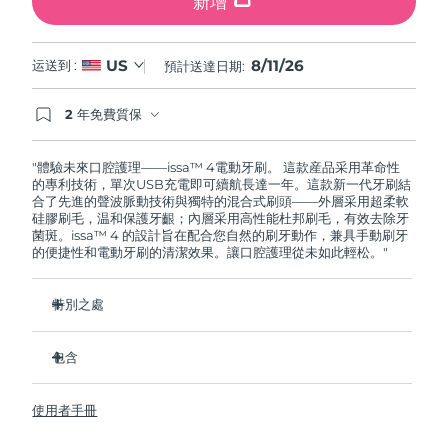
新增
8/11/26
US
运送到 :
預計送達日期:
2 年免費質保
如果您在2年質保期內發現任何非人為品質問題，
FOREO將免費為您更換產品。
"體驗未來口腔護理——issa™ 4電動牙刷。 這款産品采用革命性
的專利技術，單次USB充電即可續航長達一年。這款新一代牙刷結
合了先進的聲波脈動技術與獨特的混合式刷頭——外層采用超柔軟
硅膠刷毛，温和保護牙齦；內層采用高性能杜邦刷毛，有效去除牙
菌斑。issa™ 4 的設計旨在配合您自然的刷牙動作，兼具手動刷牙
的便捷性和電動牙刷的清潔效果。讓口腔護理從未如此輕松。"
特別之處
經臨牀驗證，僅需 1 个月即可使整體口腔衛生狀況提昇 140%。
包含
經臨牀驗證，比普通手動牙刷多去除 30% 的牙菌斑。
經臨牀驗證，可減少牙齦炎，100% 的測試者表示牙齒更白
issa™ 4
了。
使用者手冊
USB 充電綫
復合刷頭使用壽命延長兩倍，僅需每六个月更換一次。
旅行袋