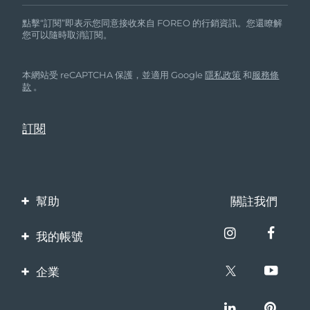
點擊“訂閱”即表示您同意接收來自 FOREO 的行銷資訊。您還瞭解
您可以隨時取消訂閱。
本網站受 reCAPTCHA 保護，並適用 Google
隱私政策
和
服務條
款
。
幫助
關註我們
聯繫我們
我的帳號
訂單與運輸
產品註冊
企業
保修與退換貨
客服支持
關於FOREO
常見問題