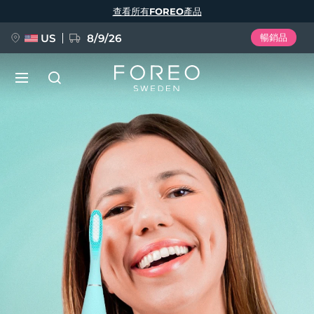
移
查看所有FOREO產品
至
主
內
容
US
8/9/26
暢銷品
新品
語言
BREAKING NEWS
English
Deutsch
Español
FAQ™ Pure Beauty-Tech Elixir
Français
Italiano
Português
Polski
Svenska
Русский
Türkçe
简体中文
繁體中文
issa™ Teeth Whitening Set