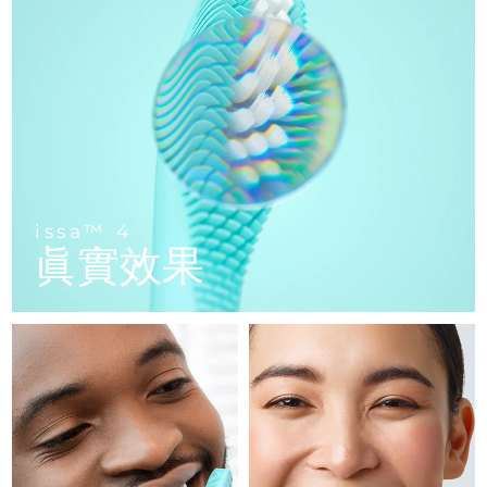
FAQ™ 101
FAQ™ 201
中國
LUNA™ 4 mini
面部提拉護理
預計送達日期
08/08/2026
NEW
issa™ 4 smile
UFO™ 3 mini
Clinical anti-aging
LED mask
For young skin, T-zone
Premium anti-aging skincare
哥倫比亞
預計送達日期
12/08/2026
Hybrid silicone sonic toothbrush
Red light therapy device for young skin
生髮
肌膚年輕化
克羅埃西亞
預計送達日期
08/08/2026
FAQ™ 102
FAQ™ 202
LUNA™ 4 go
BEAR™ 設備
FAQ™ 301
FAQ™ 501
issa™ 4 baby
UFO™ 3 go
Advanced clinical anti-aging
LED mask
For travel or gym bag
All premium facelift devices
NEW
賽普勒斯
預計送達日期
09/08/2026
LED hair strengthening scalp massager
Full-Spectrum Red Light Therapy
For ages 0-3
Portable red light therapy
捷克
預計送達日期
08/08/2026
FAQ™ 103
FAQ™ 211
LUNA™護膚
保健品
issa™ 4
FAQ™ Scalp Serum
FAQ™ 502
issa™ Teeth Whitening Set
眞實效果
面膜
Luxurious clinical anti-aging set
Anti-aging neck & décolleté LED mask
Premium cleansers & balm
丹麥
預計送達日期
08/08/2026
Scalp recovery probiotic serum
Full-Spectrum Red Light Therapy
Dual LED + sonic device & 18% PAP gel
Rejuvenation & hydration
專業治療
愛沙尼亞
預計送達日期
08/08/2026
FAQ™ P1 Primer
FAQ™ 221
LUNA™ 設備
FAQ™護膚品
ISSA™ 設備
UFO™ 設備
Manuka honey primer
Anti-aging LED hand mask
芬蘭
FAQ™ Red Light Serum
預計送達日期
08/08/2026
All facial cleansing devices
All FAQ™ skincare
All silicone sonic toothbrushes
All deep facial hydration devices
法國
預計送達日期
08/08/2026
脫毛
身體護理
FAQ™護膚品
FAQ™護膚品
PEACH™ 2 Pro Max
BEAR™ 2 body
FAQ™產品
FAQ™ skincare
法屬玻里尼西亞
預計送達日期
12/08/2026
All FAQ™ skincare
All FAQ™ skincare