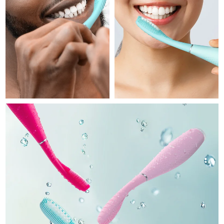
Professional IPL hair removal device
Microcurrent body toning
All hair treatments
All FAQ™ skincare
德國
預計送達日期
08/08/2026
FAQ™產品
FAQ™產品
痘肌護理
眼部護理
直布羅陀
PEACH™ 2
LUNA™ 4 body
預計送達日期
12/08/2026
FAQ™ products
All anti-aging treatments
All LED treatments
ESPADA™ 2 plus
BEAR™ 2 eyes & lips
IPL hair removal
Massaging body brush
All toning treatments
希臘
預計送達日期
08/08/2026
Recurring acne LED therapy
Microcurrent line smoothing device
中國香港特別行政區
預計送達日期
09/08/2026
PEACH™ 2 go
SUPERCHARGED™ serum
護發
毛孔護理
ESPADA™ 2
IRIS™ 2
Travel-friendly IPL hair removal
Firming body serum
匈牙利
LUNA™ 4 hair
預計送達日期
08/08/2026
KIWI™ derma
Acne treatment device
Rejuvenating eye massager
NEW
2-in-1 LED scalp massager
Diamond microdermabrasion .
冰島
預計送達日期
09/08/2026
PEACH™ Cooling Prep Gel
ESPADA™ Blemish Solution
眼部護膚
牙齒美白
Cooling IPL hair removal gel
印尼
預計送達日期
06/08/2026
FLIP™ play advanced
KIWI™
Concentrated acne gel
Advanced eye care treatment
issa™ Teeth Whitening Set
LED light hairbrush
Blackhead remover
愛爾蘭
預計送達日期
08/08/2026
更多的
Dual LED + sonic device & 18% PAP gel
ESPADA™ 設備
眼部護理設備
曼島
預計送達日期
10/08/2026
LUNA™ Dual-Peptide Scalp
KIWI™ 皮肤护理
All acne treatment devices
All revitalizing eye massagers
Serum
issa™ Teeth Whitening Gel