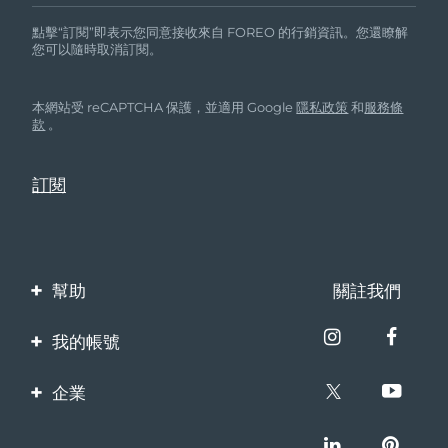
點擊“訂閱”即表示您同意接收來自 FOREO 的行銷資訊。您還瞭解
您可以隨時取消訂閱。
本網站受 reCAPTCHA 保護，並適用 Google
隱私政策
和
服務條
款
。
幫助
關註我們
聯繫我們
我的帳號
訂單與運輸
產品註冊
企業
保修與退換貨
客服支持
關於FOREO
常見問題