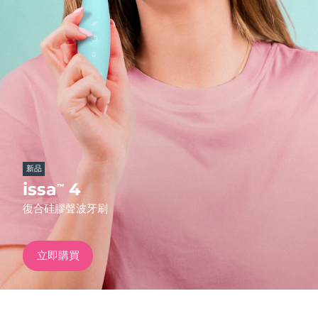
發貨國家
美國
預計送達日期
09/08/2026
FAQ™ Dual LED Panel
英國
預計送達日期
08/08/2026
熱門產品
西班牙
預計送達日期
08/08/2026
澳洲
預計送達日期
11/08/2026
新品
法國
預計送達日期
08/08/2026
issa
4
™
特別優惠
暢銷產品
復合硅膠聲波牙刷
德國
預計送達日期
08/08/2026
加拿大
預計送達日期
12/08/2026
立即購買
紅光療法
澳洲
預計送達日期
11/08/2026