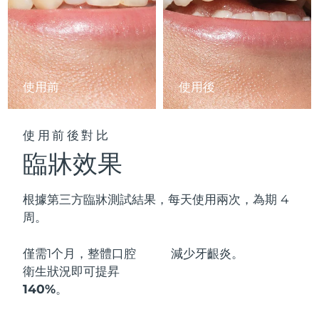
阿拉伯聯合大公國
預計送達日期
09/08/2026
英國
預計送達日期
08/08/2026
使用前
使用後
美國
預計送達日期
09/08/2026
烏茲別克
預計送達日期
13/08/2026
使用前後對比
臨牀效果
越南
預計送達日期
14/08/2026
根據第三方臨牀測試結果，每天使用兩次，為期 4
周。
僅需1个月，整體口腔
減少
牙齦炎。
衛生狀況即可
提昇
140%
。