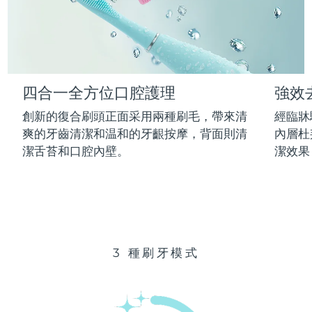
Advanced pore care essentials
以色列
預計送達日期
12/08/2026
For healthy hair
18% PAP
護膚品
男士
義大利
預計送達日期
08/08/2026
日本
預計送達日期
11/08/2026
四合一全方位口腔護理
強效
澤西島
預計送達日期
13/08/2026
全部購買
創新的復合刷頭正面采用兩種刷毛，帶來清
經臨牀
哈薩克
爽的牙齒清潔和温和的牙齦按摩，背面則清
內層杜
預計送達日期
10/08/2026
潔舌苔和口腔內壁。
潔效果
FOREO APP
科威特
預計送達日期
08/08/2026
關於我們
拉脫維亞
預計送達日期
08/08/2026
黎巴嫩
預計送達日期
09/08/2026
3 種刷牙模式
立陶宛
預計送達日期
08/08/2026
盧森堡
預計送達日期
08/08/2026