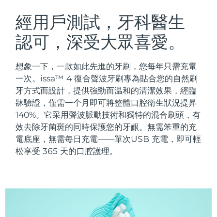
瑞典美膚護理
奧地利
預計送達日期
08/08/2026
經用戶測試，牙科醫生
認可，深受大眾喜愛。
巴林
預計送達日期
09/08/2026
面部清潔
緊致提拉
比利時
預計送達日期
08/08/2026
想象一下，一款如此先進的牙刷，您每年只需充電
LUNA™ 4 套裝
BEAR™ 2 套裝
一次。issa™ 4 復合聲波牙刷專為貼合您的自然刷
百慕達
預計送達日期
14/08/2026
Anti-aging massage
Microcurrent toning
牙方式而設計，提供強勁而温和的清潔效果，經臨
牀驗證，僅需一个月即可將整體口腔衛生狀況提昇
波士尼亞與赫塞哥維納
預計送達日期
11/08/2026
140%。它采用聲波脈動技術和獨特的混合刷頭，有
補水保濕
口腔護理
LUNA™ 4 Plus
BEAR™ 2 go
效去除牙菌斑的同時保護您的牙齦。無需笨重的充
汶萊
預計送達日期
13/08/2026
UFO™ 3 套裝
issa™ 4
Massage, LED heating
Microcurrent toning on-the-go
電底座，無需每日充電——單次USB 充電，即可輕
FAQ™ 抗老護理
Deep facial hydration
Hybrid silicone sonic toothbrush
松享受 365 天的口腔護理。
保加利亞
預計送達日期
08/08/2026
NEW
LUNA™ 4 Men
BEAR™ 2 eyes & lips
加拿大
預計送達日期
12/08/2026
UFO™ 3 LED
issa™ 4 plus
For men, anti-aging massage
Microcurrent line smoothing device
Near-infrared and red light therapy
Smart hybrid silicone sonic toothbrush
智利
預計送達日期
12/08/2026
device
抗老
LED 護理