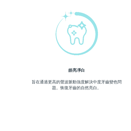
皓亮凈白
旨在通過更高的聲波脈動強度解決中度牙齒變色問
題。恢復牙齒的自然亮白。