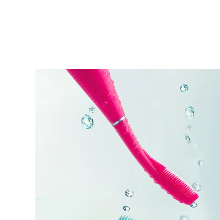
KIWI™ 皮肤护理
All acne treatment devices
All revitalizing eye massagers
Serum
issa™ Teeth Whitening Gel
Advanced pore care essentials
For healthy hair
18% PAP
護膚品
男士
全部購買
FOREO APP
關於我們