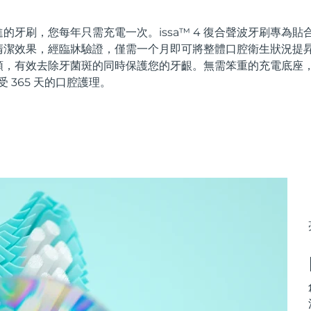
的牙刷，您每年只需充電一次。issa™ 4 復合聲波牙刷專為
潔效果，經臨牀驗證，僅需一个月即可將整體口腔衛生狀況提昇 
頭，有效去除牙菌斑的同時保護您的牙齦。無需笨重的充電底座
受 365 天的口腔護理。