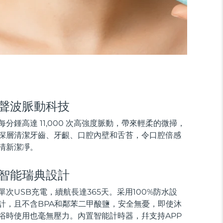
聲波脈動科技
每分鍾高達 11,000 次高強度脈動，帶來輕柔的微掃，
深層清潔牙齒、牙齦、口腔內壁和舌苔，令口腔倍感
清新潔凈。
智能瑞典設計
單次USB充電，續航長達365天。采用100%防水設
計，且不含BPA和鄰苯二甲酸鹽，安全無憂，即使沐
浴時使用也毫無壓力。內置智能計時器，幷支持APP