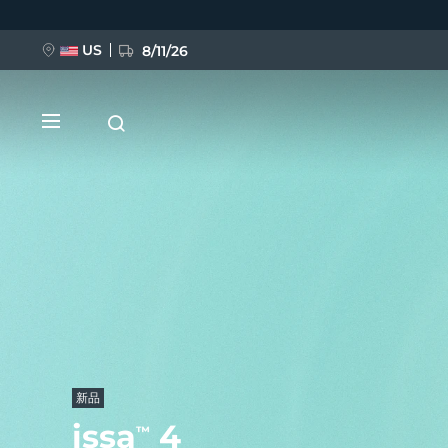
移
至
主
內
US
8/11/26
容
新品
BREAKING NEWS
FAQ™ Pure Beauty-Tech Elixir
新品
issa
4
™