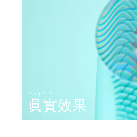
Near-infrared and red light therapy device
Smart hybrid silicone sonic toothbrush
抗老
LED 護理
LUNA™ 4 mini
面部提拉護理
FAQ™ 101
FAQ™ 201
UFO™ 3 mini
issa™ 4 smile
For young skin, T-zone
Premium anti-aging skincare
NEW
Clinical anti-aging
LED mask
Red light therapy device for young skin
Hybrid silicone sonic toothbrush
生髮
LUNA™ 4 go
BEAR™ 設備
肌膚年輕化
FAQ™ 102
FAQ™ 202
UFO™ 3 go
issa™ 4 baby
For travel or gym bag
All premium facelift devices
FAQ™ 301
FAQ™ 501
Advanced clinical anti-aging
LED mask
Portable red light therapy
For ages 0-3
NEW
LED hair strengthening scalp massager
Full-Spectrum Red Light Therapy
LUNA™護膚
FAQ™ 103
FAQ™ 211
保健品
面膜
issa™ Teeth Whitening Set
Premium cleansers & balm
FAQ™ Scalp Serum
FAQ™ 502
Luxurious clinical anti-aging set
Anti-aging neck & décolleté LED mask
Rejuvenation & hydration
Dual LED + sonic device & 18% PAP gel
issa™ 4
Scalp recovery probiotic serum
Full-Spectrum Red Light Therapy
眞實效果
LUNA™ 設備
專業治療
FAQ™ P1 Primer
FAQ™ 221
UFO™ 設備
ISSA™ 設備
All facial cleansing devices
FAQ™護膚品
Manuka honey primer
Anti-aging LED hand mask
FAQ™ Red Light Serum
All deep facial hydration devices
All silicone sonic toothbrushes
All FAQ™ skincare