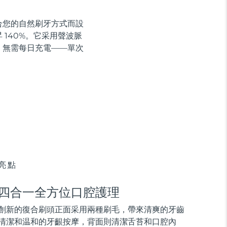
貼合您的自然刷牙方式而設
140%。它采用聲波脈
，無需每日充電——單次
亮點
四合一全方位口腔護理
創新的復合刷頭正面采用兩種刷毛，帶來清爽的牙齒
清潔和温和的牙齦按摩，背面則清潔舌苔和口腔內