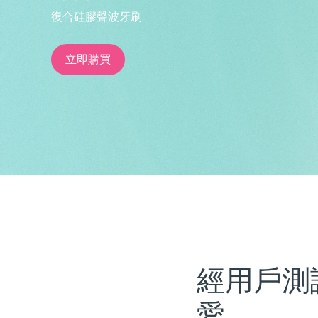
復合硅膠聲波牙刷
issa™ Teeth Whitening Set
立即購買
FAQ™ Dual LED Panel
熱門產品
特別優惠
暢銷產品
經用戶測
愛。