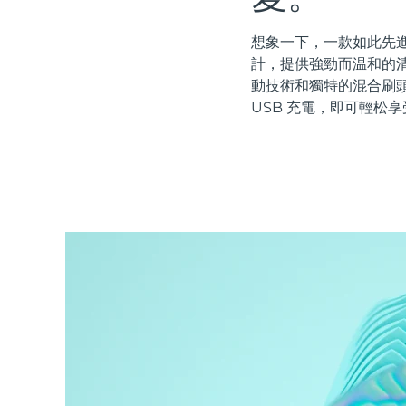
紅光療法
想象一下，一款如此先進
計，提供強勁而温和的清
動技術和獨特的混合刷
瑞典美膚護理
USB 充電，即可輕松享
面部清潔
緊致提拉
LUNA™ 4 套裝
BEAR™ 2 套裝
Anti-aging massage
Microcurrent toning
補水保濕
口腔護理
LUNA™ 4 Plus
BEAR™ 2 go
UFO™ 3 套裝
issa™ 4
Massage, LED heating
Microcurrent toning on-the-go
Deep facial hydration
Hybrid silicone sonic toothbrush
FAQ™ 抗老護理
LUNA™ 4 Men
BEAR™ 2 eyes & lips
NEW
UFO™ 3 LED
issa™ 4 plus
For men, anti-aging massage
Microcurrent line smoothing device