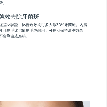
壁。
強效去除牙菌斑
經臨牀驗證，比普通牙刷可多去除30%牙菌斑。內層
杜邦刷毛比尼龍刷毛更耐用，可長期保持清潔效果，
不會彎曲或磨損。