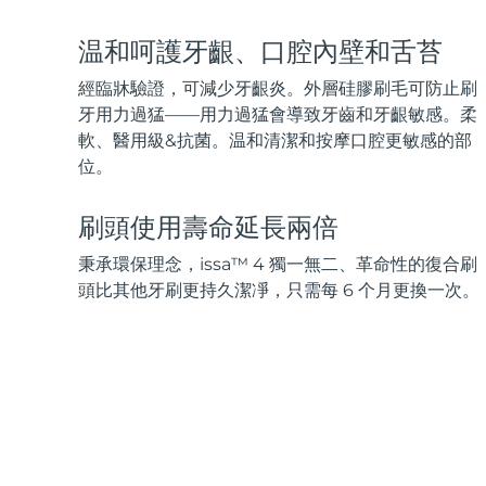
脫毛
FAQ™護膚品
身體護理
FAQ™護膚品
FAQ™產品
FAQ™ skincare
All FAQ™ skincare
All FAQ™ skincare
PEACH™ 2 Pro Max
BEAR™ 2 body
温和呵護牙齦、口腔內壁和舌苔
All hair treatments
All FAQ™ skincare
Professional IPL hair removal device
Microcurrent body toning
經臨牀驗證，可減少牙齦炎。外層硅膠刷毛可防止刷
FAQ™產品
FAQ™產品
牙用力過猛——用力過猛會導致牙齒和牙齦敏感。柔
痘肌護理
FAQ™ products
眼部護理
All anti-aging treatments
All LED treatments
軟、醫用級&抗菌。温和清潔和按摩口腔更敏感的部
PEACH™ 2
LUNA™ 4 body
All toning treatments
ESPADA™ 2 plus
BEAR™ 2 eyes & lips
位。
IPL hair removal
Massaging body brush
Recurring acne LED therapy
Microcurrent line smoothing device
刷頭使用壽命延長兩倍
PEACH™ 2 go
SUPERCHARGED™ serum
護發
毛孔護理
秉承環保理念，issa™ 4 獨一無二、革命性的復合刷
ESPADA™ 2
IRIS™ 2
Travel-friendly IPL hair removal
Firming body serum
LUNA™ 4 hair
KIWI™ derma
頭比其他牙刷更持久潔凈，只需每 6 个月更換一次。
Acne treatment device
Rejuvenating eye massager
NEW
2-in-1 LED scalp massager
Diamond microdermabrasion .
PEACH™ Cooling Prep Gel
ESPADA™ Blemish Solution
眼部護膚
牙齒美白
Cooling IPL hair removal gel
FLIP™ play advanced
KIWI™
Concentrated acne gel
Advanced eye care treatment
issa™ Teeth Whitening Set
LED light hairbrush
Blackhead remover
Dual LED + sonic device & 18% PAP gel
更多的
ESPADA™ 設備
眼部護理設備
LUNA™ Dual-Peptide Scalp