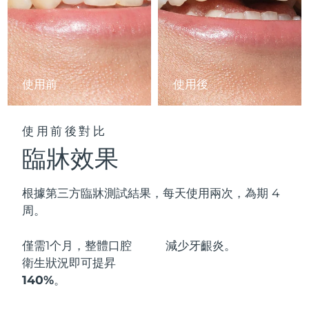
阿拉伯聯合大公國
預計送達日期
8/10/26
英國
預計送達日期
8/9/26
使用前
使用後
美國
預計送達日期
8/10/26
烏茲別克
預計送達日期
8/14/26
使用前後對比
臨牀效果
越南
預計送達日期
8/15/26
根據第三方臨牀測試結果，每天使用兩次，為期 4
周。
僅需1个月，整體口腔
減少
牙齦炎。
衛生狀況即可
提昇
140%
。