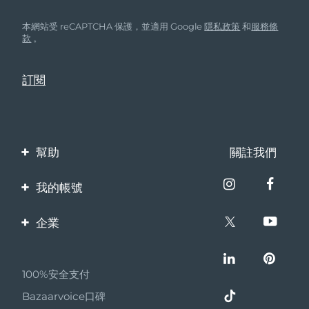
本網站受 reCAPTCHA 保護，並適用 Google
隱私政策
和
服務條
款
。
幫助
關註我們
聯繫我們
我的帳號
訂單與運輸
產品註冊
企業
保修與退換貨
客服支持
關於FOREO
常見問題
100%安全支付
夥伴計畫
電池資訊
Bazaarvoice口碑
聯盟新聞