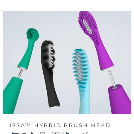
三種刷牙模式：深層凈澈、皓亮凈白和敏感護齦模式，專為个
快速操作指南
性化口腔護理而設計。
issa™ 繫列手册
聲波脈動技術每分鍾提供 11,000 次脈動，帶來深層、温和的全
口清潔。
通過 FOREO For You app訪問定制刷牙模式。
ISSA™ HYBRID BRUSH HEAD