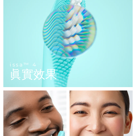
FAQ™ 101
FAQ™ 201
中國
LUNA™ 4 mini
面部提拉護理
預計送達日期
8/9/26
NEW
issa™ 4 smile
UFO™ 3 mini
Clinical anti-aging
LED mask
For young skin, T-zone
Premium anti-aging skincare
哥倫比亞
預計送達日期
8/13/26
Hybrid silicone sonic toothbrush
Red light therapy device for young skin
生髮
肌膚年輕化
克羅埃西亞
預計送達日期
8/9/26
FAQ™ 102
FAQ™ 202
LUNA™ 4 go
BEAR™ 設備
FAQ™ 301
FAQ™ 501
issa™ 4 baby
UFO™ 3 go
Advanced clinical anti-aging
LED mask
For travel or gym bag
All premium facelift devices
NEW
賽普勒斯
預計送達日期
8/10/26
LED hair strengthening scalp massager
Full-Spectrum Red Light Therapy
For ages 0-3
Portable red light therapy
捷克
預計送達日期
8/9/26
FAQ™ 103
FAQ™ 211
LUNA™護膚
保健品
issa™ 4
FAQ™ Scalp Serum
FAQ™ 502
issa™ Teeth Whitening Set
眞實效果
面膜
Luxurious clinical anti-aging set
Anti-aging neck & décolleté LED mask
Premium cleansers & balm
丹麥
預計送達日期
8/9/26
Scalp recovery probiotic serum
Full-Spectrum Red Light Therapy
Dual LED + sonic device & 18% PAP gel
Rejuvenation & hydration
專業治療
愛沙尼亞
預計送達日期
8/9/26
FAQ™ P1 Primer
FAQ™ 221
LUNA™ 設備
FAQ™護膚品
ISSA™ 設備
UFO™ 設備
Manuka honey primer
Anti-aging LED hand mask
芬蘭
FAQ™ Red Light Serum
預計送達日期
8/9/26
All facial cleansing devices
All FAQ™ skincare
All silicone sonic toothbrushes
All deep facial hydration devices
法國
預計送達日期
8/9/26
脫毛
身體護理
FAQ™護膚品
FAQ™護膚品
PEACH™ 2 Pro Max
BEAR™ 2 body
FAQ™產品
FAQ™ skincare
法屬玻里尼西亞
預計送達日期
8/13/26
All FAQ™ skincare
All FAQ™ skincare