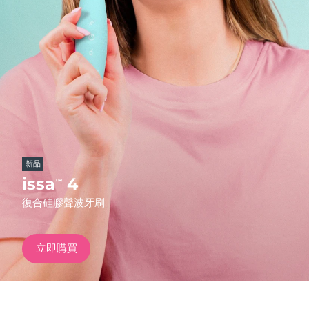
發貨國家
美國
預計送達日期
8/10/26
FAQ™ Dual LED Panel
英國
預計送達日期
8/9/26
熱門產品
西班牙
預計送達日期
8/9/26
澳洲
預計送達日期
8/12/26
新品
法國
預計送達日期
8/9/26
issa
4
™
特別優惠
暢銷產品
復合硅膠聲波牙刷
德國
預計送達日期
8/9/26
加拿大
預計送達日期
8/13/26
立即購買
紅光療法
澳洲
預計送達日期
8/12/26