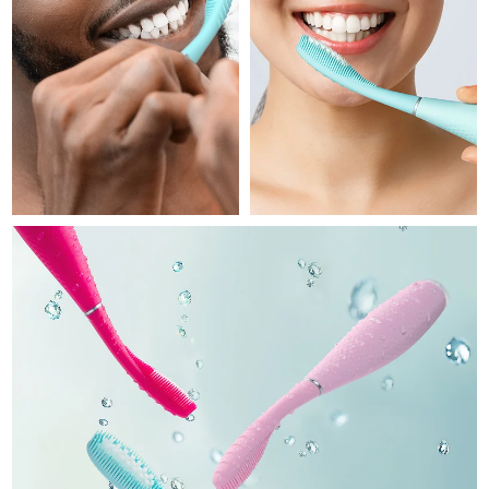
Professional IPL hair removal device
Microcurrent body toning
All hair treatments
All FAQ™ skincare
德國
預計送達日期
8/9/26
FAQ™產品
FAQ™產品
痘肌護理
眼部護理
直布羅陀
PEACH™ 2
LUNA™ 4 body
預計送達日期
8/13/26
FAQ™ products
All anti-aging treatments
All LED treatments
ESPADA™ 2 plus
BEAR™ 2 eyes & lips
IPL hair removal
Massaging body brush
All toning treatments
希臘
預計送達日期
8/9/26
Recurring acne LED therapy
Microcurrent line smoothing device
中國香港特別行政區
預計送達日期
8/10/26
PEACH™ 2 go
SUPERCHARGED™ serum
護發
毛孔護理
ESPADA™ 2
IRIS™ 2
Travel-friendly IPL hair removal
Firming body serum
匈牙利
LUNA™ 4 hair
預計送達日期
8/9/26
KIWI™ derma
Acne treatment device
Rejuvenating eye massager
NEW
2-in-1 LED scalp massager
Diamond microdermabrasion .
冰島
預計送達日期
8/10/26
PEACH™ Cooling Prep Gel
ESPADA™ Blemish Solution
眼部護膚
牙齒美白
Cooling IPL hair removal gel
印尼
預計送達日期
8/7/26
FLIP™ play advanced
KIWI™
Concentrated acne gel
Advanced eye care treatment
issa™ Teeth Whitening Set
LED light hairbrush
Blackhead remover
愛爾蘭
預計送達日期
8/9/26
更多的
Dual LED + sonic device & 18% PAP gel
ESPADA™ 設備
眼部護理設備
曼島
預計送達日期
8/11/26
LUNA™ Dual-Peptide Scalp
KIWI™ 皮肤护理
All acne treatment devices
All revitalizing eye massagers
Serum
issa™ Teeth Whitening Gel