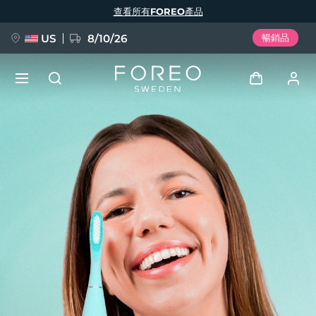
移
查看所有FOREO產品
至
主
內
容
US
8/10/26
暢銷品
新品
登入
語言
BREAKING NEWS
用戶信息
English
Deutsch
Español
我的設備
FAQ™ Pure Beauty-Tech Elixir
Français
Italiano
Português
我的訂單
Polski
Svenska
Русский
Türkçe
简体中文
繁體中文
我的地址
issa™ Teeth Whitening Set
我的訂閱