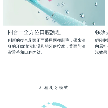
Advanced pore care essentials
以色列
預計送達日期
8/13/26
For healthy hair
18% PAP
護膚品
男士
義大利
預計送達日期
8/9/26
日本
預計送達日期
8/12/26
四合一全方位口腔護理
強效
澤西島
預計送達日期
8/14/26
全部購買
創新的復合刷頭正面采用兩種刷毛，帶來清
經臨牀
哈薩克
爽的牙齒清潔和温和的牙齦按摩，背面則清
內層杜
預計送達日期
8/11/26
潔舌苔和口腔內壁。
潔效果
FOREO APP
科威特
預計送達日期
8/9/26
關於我們
拉脫維亞
預計送達日期
8/9/26
黎巴嫩
預計送達日期
8/10/26
3 種刷牙模式
立陶宛
預計送達日期
8/9/26
盧森堡
預計送達日期
8/9/26