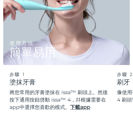
使用方法
簡單易用
步驟 1
步驟 
塗抹牙膏
刷牙
將您常用的牙膏塗抹在 issa™ 刷頭上。然後
像使用
按下通用按鈕啓動 issa™ 4，幷根據需要在
4 刷
app中選擇您喜歡的模式。
下載app