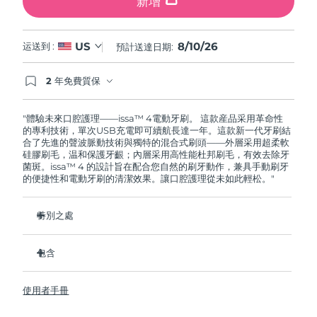
新增
8/10/26
US
运送到 :
預計送達日期:
2 年免費質保
如果您在2年質保期內發現任何非人為品質問題，
FOREO將免費為您更換產品。
"體驗未來口腔護理——issa™ 4電動牙刷。 這款産品采用革命性
的專利技術，單次USB充電即可續航長達一年。這款新一代牙刷結
合了先進的聲波脈動技術與獨特的混合式刷頭——外層采用超柔軟
硅膠刷毛，温和保護牙齦；內層采用高性能杜邦刷毛，有效去除牙
菌斑。issa™ 4 的設計旨在配合您自然的刷牙動作，兼具手動刷牙
的便捷性和電動牙刷的清潔效果。讓口腔護理從未如此輕松。"
特別之處
經臨牀驗證，僅需 1 个月即可使整體口腔衛生狀況提昇 140%。
包含
經臨牀驗證，比普通手動牙刷多去除 30% 的牙菌斑。
經臨牀驗證，可減少牙齦炎，100% 的測試者表示牙齒更白
issa™ 4
了。
使用者手冊
USB 充電綫
復合刷頭使用壽命延長兩倍，僅需每六个月更換一次。
旅行袋