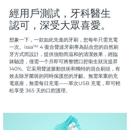
瑞典美膚護理
奧地利
預計送達日期
8/9/26
經用戶測試，牙科醫生
認可，深受大眾喜愛。
巴林
預計送達日期
8/10/26
面部清潔
緊致提拉
比利時
預計送達日期
8/9/26
想象一下，一款如此先進的牙刷，您每年只需充電
LUNA™ 4 套裝
BEAR™ 2 套裝
一次。issa™ 4 復合聲波牙刷專為貼合您的自然刷
百慕達
預計送達日期
8/15/26
Anti-aging massage
Microcurrent toning
牙方式而設計，提供強勁而温和的清潔效果，經臨
牀驗證，僅需一个月即可將整體口腔衛生狀況提昇
波士尼亞與赫塞哥維納
預計送達日期
8/12/26
140%。它采用聲波脈動技術和獨特的混合刷頭，有
補水保濕
口腔護理
LUNA™ 4 Plus
BEAR™ 2 go
效去除牙菌斑的同時保護您的牙齦。無需笨重的充
汶萊
預計送達日期
8/14/26
UFO™ 3 套裝
issa™ 4
Massage, LED heating
Microcurrent toning on-the-go
電底座，無需每日充電——單次USB 充電，即可輕
FAQ™ 抗老護理
Deep facial hydration
Hybrid silicone sonic toothbrush
松享受 365 天的口腔護理。
保加利亞
預計送達日期
8/9/26
NEW
LUNA™ 4 Men
BEAR™ 2 eyes & lips
加拿大
預計送達日期
8/13/26
UFO™ 3 LED
issa™ 4 plus
For men, anti-aging massage
Microcurrent line smoothing device
Near-infrared and red light therapy
Smart hybrid silicone sonic toothbrush
智利
預計送達日期
8/13/26
device
抗老
LED 護理