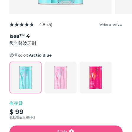
4.8
(5)
Write a review
4.8
out
issa™ 4
of
5
復合聲波牙刷
stars,
average
rating
選擇 color:
Arctic Blue
value.
Read
5
Reviews.
Same
page
link.
有存貨
$ 99
包括增值稅和關稅