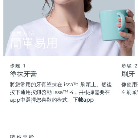
使用方法
簡單易用
步驟 1
步驟 
塗抹牙膏
刷牙
將您常用的牙膏塗抹在 issa™ 刷頭上。然後
像使用
按下通用按鈕啓動 issa™ 4，幷根據需要在
4 刷
app中選擇您喜歡的模式。
下載app
猜你喜歡