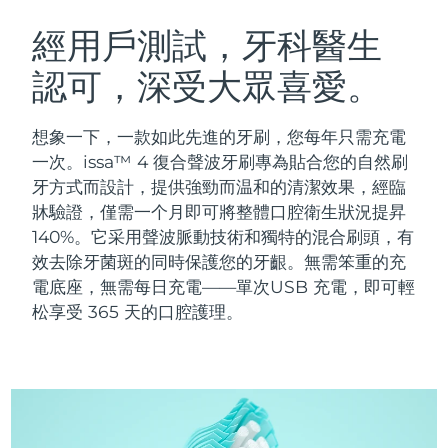
瑞典美膚護理
奧地利
預計送達日期
09/08/2026
經用戶測試，牙科醫生
認可，深受大眾喜愛。
巴林
預計送達日期
10/08/2026
面部清潔
緊致提拉
比利時
預計送達日期
09/08/2026
想象一下，一款如此先進的牙刷，您每年只需充電
LUNA™ 4 套裝
BEAR™ 2 套裝
一次。issa™ 4 復合聲波牙刷專為貼合您的自然刷
百慕達
預計送達日期
15/08/2026
Anti-aging massage
Microcurrent toning
牙方式而設計，提供強勁而温和的清潔效果，經臨
牀驗證，僅需一个月即可將整體口腔衛生狀況提昇
波士尼亞與赫塞哥維納
預計送達日期
12/08/2026
140%。它采用聲波脈動技術和獨特的混合刷頭，有
補水保濕
口腔護理
LUNA™ 4 Plus
BEAR™ 2 go
效去除牙菌斑的同時保護您的牙齦。無需笨重的充
汶萊
預計送達日期
14/08/2026
UFO™ 3 套裝
issa™ 4
Massage, LED heating
Microcurrent toning on-the-go
電底座，無需每日充電——單次USB 充電，即可輕
FAQ™ 抗老護理
Deep facial hydration
Hybrid silicone sonic toothbrush
松享受 365 天的口腔護理。
保加利亞
預計送達日期
09/08/2026
NEW
LUNA™ 4 Men
BEAR™ 2 eyes & lips
加拿大
預計送達日期
13/08/2026
UFO™ 3 LED
issa™ 4 plus
For men, anti-aging massage
Microcurrent line smoothing device
Near-infrared and red light therapy
Smart hybrid silicone sonic toothbrush
智利
預計送達日期
13/08/2026
device
抗老
LED 護理