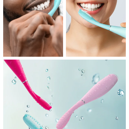
Professional IPL hair removal device
Microcurrent body toning
All hair treatments
All FAQ™ skincare
德國
預計送達日期
09/08/2026
FAQ™產品
FAQ™產品
痘肌護理
眼部護理
直布羅陀
PEACH™ 2
LUNA™ 4 body
預計送達日期
13/08/2026
FAQ™ products
All anti-aging treatments
All LED treatments
ESPADA™ 2 plus
BEAR™ 2 eyes & lips
IPL hair removal
Massaging body brush
All toning treatments
希臘
預計送達日期
09/08/2026
Recurring acne LED therapy
Microcurrent line smoothing device
中國香港特別行政區
預計送達日期
10/08/2026
PEACH™ 2 go
SUPERCHARGED™ serum
護發
毛孔護理
ESPADA™ 2
IRIS™ 2
Travel-friendly IPL hair removal
Firming body serum
匈牙利
LUNA™ 4 hair
預計送達日期
09/08/2026
KIWI™ derma
Acne treatment device
Rejuvenating eye massager
NEW
2-in-1 LED scalp massager
Diamond microdermabrasion .
冰島
預計送達日期
10/08/2026
PEACH™ Cooling Prep Gel
ESPADA™ Blemish Solution
眼部護膚
牙齒美白
Cooling IPL hair removal gel
印尼
預計送達日期
07/08/2026
FLIP™ play advanced
KIWI™
Concentrated acne gel
Advanced eye care treatment
issa™ Teeth Whitening Set
LED light hairbrush
Blackhead remover
愛爾蘭
預計送達日期
09/08/2026
更多的
Dual LED + sonic device & 18% PAP gel
ESPADA™ 設備
眼部護理設備
曼島
預計送達日期
11/08/2026
LUNA™ Dual-Peptide Scalp
KIWI™ 皮肤护理
All acne treatment devices
All revitalizing eye massagers
Serum
issa™ Teeth Whitening Gel