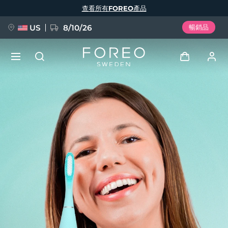
移
查看所有FOREO產品
至
主
內
容
US
8/10/26
暢銷品
新品
登入
語言
BREAKING NEWS
用戶信息
English
Deutsch
Español
我的設備
FAQ™ Pure Beauty-Tech Elixir
Français
Italiano
Português
我的訂單
Polski
Svenska
Русский
Türkçe
简体中文
繁體中文
我的地址
issa™ Teeth Whitening Set
我的訂閱