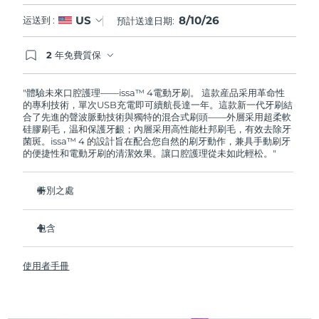
8/10/26
US
运送到 :
預計送達日期:
2 年免費質保
如果您在2年質保期內發現任何非人為品質問題，
FOREO將免費為您更換產品。
"體驗未來口腔護理——issa™ 4電動牙刷。 這款産品采用革命性
的專利技術，單次USB充電即可續航長達一年。這款新一代牙刷結
合了先進的聲波脈動技術與獨特的混合式刷頭——外層采用超柔軟
硅膠刷毛，温和保護牙齦；內層采用高性能杜邦刷毛，有效去除牙
菌斑。issa™ 4 的設計旨在配合您自然的刷牙動作，兼具手動刷牙
的便捷性和電動牙刷的清潔效果。讓口腔護理從未如此輕松。"
特別之處
經臨牀驗證，僅需 1 个月即可使整體口腔衛生狀況提昇 140%。
包含
經臨牀驗證，比普通手動牙刷多去除 30% 的牙菌斑。
經臨牀驗證，可減少牙齦炎，100% 的測試者表示牙齒更白
issa™ 4
了。
使用者手冊
USB 充電綫
復合刷頭使用壽命延長兩倍，僅需每六个月更換一次。
旅行袋
三種刷牙模式：深層凈澈、皓亮凈白和敏感護齦模式，專為个
快速操作指南
性化口腔護理而設計。