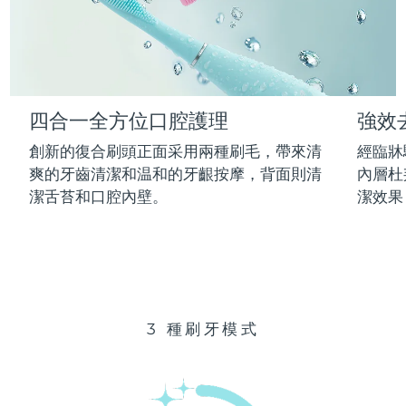
Advanced pore care essentials
以色列
預計送達日期
13/08/2026
For healthy hair
18% PAP
護膚品
男士
義大利
預計送達日期
09/08/2026
日本
預計送達日期
12/08/2026
四合一全方位口腔護理
強效
澤西島
預計送達日期
14/08/2026
全部購買
創新的復合刷頭正面采用兩種刷毛，帶來清
經臨牀
哈薩克
爽的牙齒清潔和温和的牙齦按摩，背面則清
內層杜
預計送達日期
11/08/2026
潔舌苔和口腔內壁。
潔效果
FOREO APP
科威特
預計送達日期
09/08/2026
關於我們
拉脫維亞
預計送達日期
09/08/2026
黎巴嫩
預計送達日期
10/08/2026
3 種刷牙模式
立陶宛
預計送達日期
09/08/2026
盧森堡
預計送達日期
09/08/2026