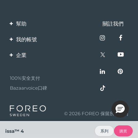
幫助
關註我們
聯繫我們
我的帳號
訂單與運輸
產品註冊
企業
保修與退換貨
客服支持
關於FOREO
常見問題
100%安全支付
夥伴計畫
電池資訊
Bazaarvoice口碑
聯盟新聞
MYSA
© 2026 FOREO 保留所有權利
成為合作夥伴
使用條款
issa™ 4
系列
購買