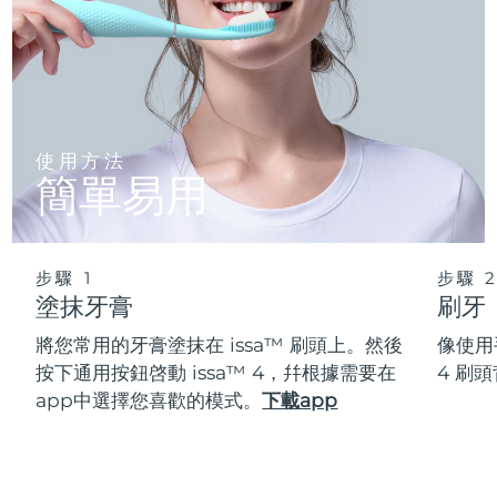
使用方法
簡單易用
步驟 1
步驟 
塗抹牙膏
刷牙
將您常用的牙膏塗抹在 issa™ 刷頭上。然後
像使用
按下通用按鈕啓動 issa™ 4，幷根據需要在
4 刷
app中選擇您喜歡的模式。
下載app