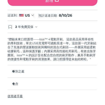
新增
8/10/26
US
运送到 :
預計送達日期:
2 年免費質保
如果您在2年質保期內發現任何非人為品質問題，
FOREO將免費為您更換產品。
"體驗未來口腔護理——issa™ 4電動牙刷。 這款産品采用革命性
的專利技術，單次USB充電即可續航長達一年。這款新一代牙刷結
合了先進的聲波脈動技術與獨特的混合式刷頭——外層采用超柔軟
硅膠刷毛，温和保護牙齦；內層采用高性能杜邦刷毛，有效去除牙
菌斑。issa™ 4 的設計旨在配合您自然的刷牙動作，兼具手動刷牙
的便捷性和電動牙刷的清潔效果。讓口腔護理從未如此輕松。"
特別之處
經臨牀驗證，僅需 1 个月即可使整體口腔衛生狀況提昇 140%。
包含
經臨牀驗證，比普通手動牙刷多去除 30% 的牙菌斑。
經臨牀驗證，可減少牙齦炎，100% 的測試者表示牙齒更白
issa™ 4
了。
使用者手冊
USB 充電綫
復合刷頭使用壽命延長兩倍，僅需每六个月更換一次。
旅行袋