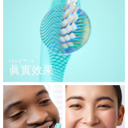
FAQ™ 101
FAQ™ 201
中國
LUNA™ 4 mini
面部提拉護理
預計送達日期
09/08/2026
NEW
issa™ 4 smile
UFO™ 3 mini
Clinical anti-aging
LED mask
For young skin, T-zone
Premium anti-aging skincare
哥倫比亞
預計送達日期
13/08/2026
Hybrid silicone sonic toothbrush
Red light therapy device for young skin
生髮
肌膚年輕化
克羅埃西亞
預計送達日期
09/08/2026
FAQ™ 102
FAQ™ 202
LUNA™ 4 go
BEAR™ 設備
FAQ™ 301
FAQ™ 501
issa™ 4 baby
UFO™ 3 go
Advanced clinical anti-aging
LED mask
For travel or gym bag
All premium facelift devices
NEW
賽普勒斯
預計送達日期
10/08/2026
LED hair strengthening scalp massager
Full-Spectrum Red Light Therapy
For ages 0-3
Portable red light therapy
捷克
預計送達日期
09/08/2026
FAQ™ 103
FAQ™ 211
LUNA™護膚
保健品
issa™ 4
FAQ™ Scalp Serum
FAQ™ 502
issa™ Teeth Whitening Set
眞實效果
面膜
Luxurious clinical anti-aging set
Anti-aging neck & décolleté LED mask
Premium cleansers & balm
丹麥
預計送達日期
09/08/2026
Scalp recovery probiotic serum
Full-Spectrum Red Light Therapy
Dual LED + sonic device & 18% PAP gel
Rejuvenation & hydration
專業治療
愛沙尼亞
預計送達日期
09/08/2026
FAQ™ P1 Primer
FAQ™ 221
LUNA™ 設備
FAQ™護膚品
ISSA™ 設備
UFO™ 設備
Manuka honey primer
Anti-aging LED hand mask
芬蘭
FAQ™ Red Light Serum
預計送達日期
09/08/2026
All facial cleansing devices
All FAQ™ skincare
All silicone sonic toothbrushes
All deep facial hydration devices
法國
預計送達日期
09/08/2026
脫毛
身體護理
FAQ™護膚品
FAQ™護膚品
PEACH™ 2 Pro Max
BEAR™ 2 body
FAQ™產品
FAQ™ skincare
法屬玻里尼西亞
預計送達日期
13/08/2026
All FAQ™ skincare
All FAQ™ skincare