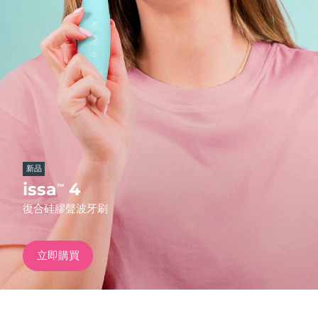
發貨國家
美國
預計送達日期
10/08/2026
FAQ™ Dual LED Panel
英國
預計送達日期
09/08/2026
熱門產品
西班牙
預計送達日期
09/08/2026
澳洲
預計送達日期
12/08/2026
新品
法國
預計送達日期
09/08/2026
issa
4
™
特別優惠
暢銷產品
復合硅膠聲波牙刷
德國
預計送達日期
09/08/2026
加拿大
預計送達日期
13/08/2026
立即購買
紅光療法
澳洲
預計送達日期
12/08/2026