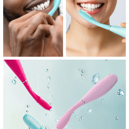
Professional IPL hair removal device
Microcurrent body toning
All hair treatments
All FAQ™ skincare
德國
預計送達日期
09/08/2026
FAQ™產品
FAQ™產品
痘肌護理
眼部護理
直布羅陀
PEACH™ 2
LUNA™ 4 body
預計送達日期
13/08/2026
FAQ™ products
All anti-aging treatments
All LED treatments
ESPADA™ 2 plus
BEAR™ 2 eyes & lips
IPL hair removal
Massaging body brush
All toning treatments
希臘
預計送達日期
09/08/2026
Recurring acne LED therapy
Microcurrent line smoothing device
中國香港特別行政區
預計送達日期
10/08/2026
PEACH™ 2 go
SUPERCHARGED™ serum
護發
毛孔護理
ESPADA™ 2
IRIS™ 2
Travel-friendly IPL hair removal
Firming body serum
匈牙利
LUNA™ 4 hair
預計送達日期
09/08/2026
KIWI™ derma
Acne treatment device
Rejuvenating eye massager
NEW
2-in-1 LED scalp massager
Diamond microdermabrasion .
冰島
預計送達日期
10/08/2026
PEACH™ Cooling Prep Gel
ESPADA™ Blemish Solution
眼部護膚
牙齒美白
Cooling IPL hair removal gel
印尼
預計送達日期
07/08/2026
FLIP™ play advanced
KIWI™
Concentrated acne gel
Advanced eye care treatment
issa™ Teeth Whitening Set
LED light hairbrush
Blackhead remover
愛爾蘭
預計送達日期
09/08/2026
更多的
Dual LED + sonic device & 18% PAP gel
ESPADA™ 設備
眼部護理設備
曼島
預計送達日期
11/08/2026
LUNA™ Dual-Peptide Scalp
KIWI™ 皮肤护理
All acne treatment devices
All revitalizing eye massagers
Serum
issa™ Teeth Whitening Gel