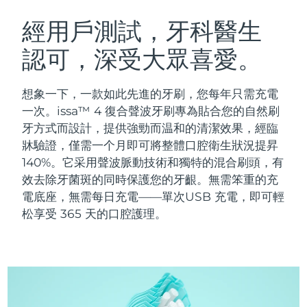
瑞典美膚護理
奧地利
預計送達日期
09/08/2026
經用戶測試，牙科醫生
認可，深受大眾喜愛。
巴林
預計送達日期
10/08/2026
面部清潔
緊致提拉
比利時
預計送達日期
09/08/2026
想象一下，一款如此先進的牙刷，您每年只需充電
LUNA™ 4 套裝
BEAR™ 2 套裝
一次。issa™ 4 復合聲波牙刷專為貼合您的自然刷
百慕達
預計送達日期
15/08/2026
Anti-aging massage
Microcurrent toning
牙方式而設計，提供強勁而温和的清潔效果，經臨
牀驗證，僅需一个月即可將整體口腔衛生狀況提昇
波士尼亞與赫塞哥維納
預計送達日期
12/08/2026
140%。它采用聲波脈動技術和獨特的混合刷頭，有
補水保濕
口腔護理
LUNA™ 4 Plus
BEAR™ 2 go
效去除牙菌斑的同時保護您的牙齦。無需笨重的充
汶萊
預計送達日期
14/08/2026
UFO™ 3 套裝
issa™ 4
Massage, LED heating
Microcurrent toning on-the-go
電底座，無需每日充電——單次USB 充電，即可輕
FAQ™ 抗老護理
Deep facial hydration
Hybrid silicone sonic toothbrush
松享受 365 天的口腔護理。
保加利亞
預計送達日期
09/08/2026
NEW
LUNA™ 4 Men
BEAR™ 2 eyes & lips
加拿大
預計送達日期
13/08/2026
UFO™ 3 LED
issa™ 4 plus
For men, anti-aging massage
Microcurrent line smoothing device
Near-infrared and red light therapy
Smart hybrid silicone sonic toothbrush
智利
預計送達日期
13/08/2026
device
抗老
LED 護理