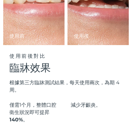
阿拉伯聯合大公國
預計送達日期
10/08/2026
英國
預計送達日期
09/08/2026
使用前
使用後
美國
預計送達日期
10/08/2026
烏茲別克
預計送達日期
14/08/2026
使用前後對比
臨牀效果
越南
預計送達日期
15/08/2026
根據第三方臨牀測試結果，每天使用兩次，為期 4
周。
僅需1个月，整體口腔
減少
牙齦炎。
衛生狀況即可
提昇
140%
。