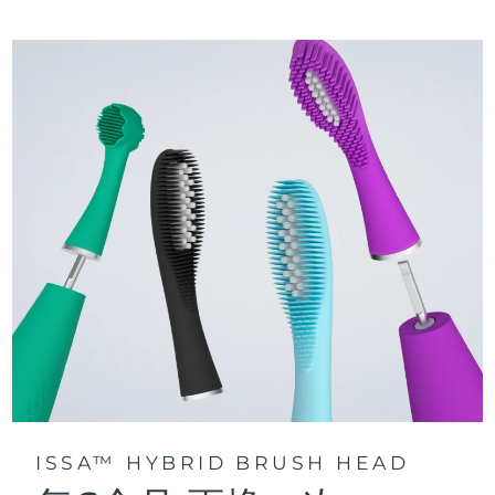
三種刷牙模式：深層凈澈、皓亮凈白和敏感護齦模式，專為个
快速操作指南
性化口腔護理而設計。
issa™ 繫列手册
聲波脈動技術每分鍾提供 11,000 次脈動，帶來深層、温和的全
口清潔。
通過 FOREO For You app訪問定制刷牙模式。
ISSA™ HYBRID BRUSH HEAD