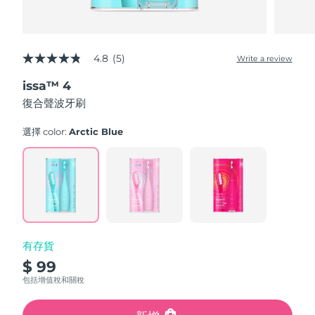
4.8
(5)
Write a review
4.8
out
issa™ 4
of
5
復合聲波牙刷
stars,
average
rating
選擇 color:
Arctic Blue
value.
Read
5
Reviews.
Same
page
link.
有存貨
$ 99
包括增值稅和關稅