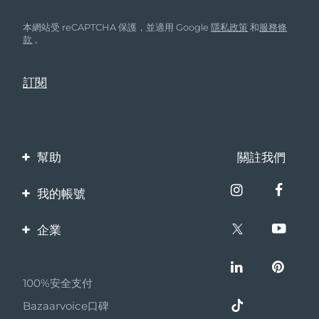
本網站受 reCAPTCHA 保護，並適用 Google
隱私政策
和
服務條
款
。
幫助
關註我們
聯繫我們
我的帳號
訂單與運輸
產品註冊
企業
保修與退換貨
客服支持
關於FOREO
常見問題
100%安全支付
夥伴計畫
電池資訊
Bazaarvoice口碑
聯盟新聞