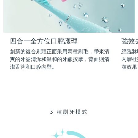
Advanced pore care essentials
以色列
預計送達日期
13/08/2026
For healthy hair
18% PAP
護膚品
男士
義大利
預計送達日期
09/08/2026
日本
預計送達日期
12/08/2026
四合一全方位口腔護理
強效
澤西島
預計送達日期
14/08/2026
全部購買
創新的復合刷頭正面采用兩種刷毛，帶來清
經臨牀
哈薩克
爽的牙齒清潔和温和的牙齦按摩，背面則清
內層杜
預計送達日期
11/08/2026
潔舌苔和口腔內壁。
潔效果
FOREO APP
科威特
預計送達日期
09/08/2026
關於我們
拉脫維亞
預計送達日期
09/08/2026
黎巴嫩
預計送達日期
10/08/2026
3 種刷牙模式
立陶宛
預計送達日期
09/08/2026
盧森堡
預計送達日期
09/08/2026