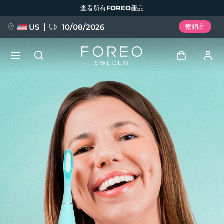
移
查看所有FOREO產品
至
主
內
容
US
10/08/2026
暢銷品
新品
登入
語言
BREAKING NEWS
用戶信息
English
Deutsch
Español
我的設備
FAQ™ Pure Beauty-Tech Elixir
Français
Italiano
Português
我的訂單
Polski
Svenska
Русский
Türkçe
简体中文
繁體中文
我的地址
issa™ Teeth Whitening Set
我的訂閱