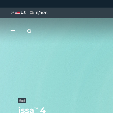
移
至
主
內
US
11/8/26
容
新品
BREAKING NEWS
FAQ™ Pure Beauty-Tech Elixir
新品
issa
4
™