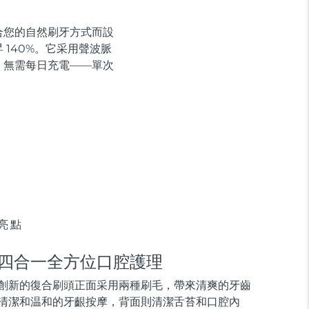
貼合您的自然刷牙方式而設
140%。它采用聲波脈
，無需每日充電——單次
亮點
四合一全方位口腔護理
創新的復合刷頭正面采用兩種刷毛，帶來清爽的牙齒
清潔和温和的牙齦按摩，背面則清潔舌苔和口腔內