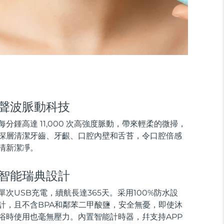
聲波脈動科技
每分鍾高達 11,000 次高強度脈動，帶來輕柔的微掃，
深層清潔牙齒、牙齦、口腔內壁和舌苔，令口腔倍感
清新潔凈。
智能瑞典設計
單次USB充電，續航長達365天。采用100%防水設
計，且不含BPA和鄰苯二甲酸鹽，安全無憂，即使沐
浴時使用也毫無壓力。內置智能計時器，幷支持APP