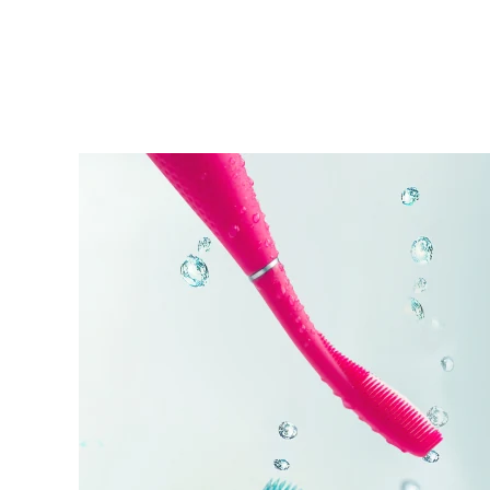
KIWI™ 皮肤护理
All acne treatment devices
All revitalizing eye massagers
Serum
issa™ Teeth Whitening Gel
Advanced pore care essentials
For healthy hair
18% PAP
護膚品
男士
全部購買
FOREO APP
關於我們