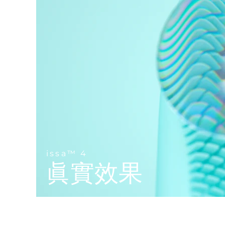
Near-infrared and red light therapy device
Smart hybrid silicone sonic toothbrush
抗老
LED 護理
LUNA™ 4 mini
面部提拉護理
FAQ™ 101
FAQ™ 201
UFO™ 3 mini
issa™ 4 smile
For young skin, T-zone
Premium anti-aging skincare
NEW
Clinical anti-aging
LED mask
Red light therapy device for young skin
Hybrid silicone sonic toothbrush
生髮
LUNA™ 4 go
BEAR™ 設備
肌膚年輕化
FAQ™ 102
FAQ™ 202
UFO™ 3 go
issa™ 4 baby
For travel or gym bag
All premium facelift devices
FAQ™ 301
FAQ™ 501
Advanced clinical anti-aging
LED mask
Portable red light therapy
For ages 0-3
NEW
LED hair strengthening scalp massager
Full-Spectrum Red Light Therapy
LUNA™護膚
FAQ™ 103
FAQ™ 211
保健品
面膜
issa™ Teeth Whitening Set
Premium cleansers & balm
FAQ™ Scalp Serum
FAQ™ 502
Luxurious clinical anti-aging set
Anti-aging neck & décolleté LED mask
Rejuvenation & hydration
Dual LED + sonic device & 18% PAP gel
issa™ 4
Scalp recovery probiotic serum
Full-Spectrum Red Light Therapy
眞實效果
LUNA™ 設備
專業治療
FAQ™ P1 Primer
FAQ™ 221
UFO™ 設備
ISSA™ 設備
All facial cleansing devices
FAQ™護膚品
Manuka honey primer
Anti-aging LED hand mask
FAQ™ Red Light Serum
All deep facial hydration devices
All silicone sonic toothbrushes
All FAQ™ skincare