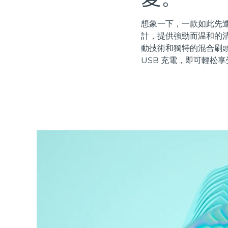
紅光療法
想象一下，一款如此先進
計，提供強勁而温和的清
動技術和獨特的混合刷
瑞典美膚護理
USB 充電，即可輕松享
面部清潔
緊致提拉
LUNA™ 4 套裝
BEAR™ 2 套裝
Anti-aging massage
Microcurrent toning
補水保濕
口腔護理
LUNA™ 4 Plus
BEAR™ 2 go
UFO™ 3 套裝
issa™ 4
Massage, LED heating
Microcurrent toning on-the-go
Deep facial hydration
Hybrid silicone sonic toothbrush
FAQ™ 抗老護理
LUNA™ 4 Men
BEAR™ 2 eyes & lips
NEW
UFO™ 3 LED
issa™ 4 plus
For men, anti-aging massage
Microcurrent line smoothing device