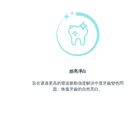
皓亮凈白
旨在通過更高的聲波脈動強度解決中度牙齒變色問
題。恢復牙齒的自然亮白。