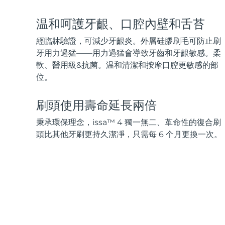
脫毛
FAQ™護膚品
身體護理
FAQ™護膚品
FAQ™產品
FAQ™ skincare
All FAQ™ skincare
All FAQ™ skincare
PEACH™ 2 Pro Max
BEAR™ 2 body
温和呵護牙齦、口腔內壁和舌苔
All hair treatments
All FAQ™ skincare
Professional IPL hair removal device
Microcurrent body toning
經臨牀驗證，可減少牙齦炎。外層硅膠刷毛可防止刷
FAQ™產品
FAQ™產品
牙用力過猛——用力過猛會導致牙齒和牙齦敏感。柔
痘肌護理
FAQ™ products
眼部護理
All anti-aging treatments
All LED treatments
軟、醫用級&抗菌。温和清潔和按摩口腔更敏感的部
PEACH™ 2
LUNA™ 4 body
All toning treatments
ESPADA™ 2 plus
BEAR™ 2 eyes & lips
位。
IPL hair removal
Massaging body brush
Recurring acne LED therapy
Microcurrent line smoothing device
刷頭使用壽命延長兩倍
PEACH™ 2 go
SUPERCHARGED™ serum
護發
毛孔護理
秉承環保理念，issa™ 4 獨一無二、革命性的復合刷
ESPADA™ 2
IRIS™ 2
Travel-friendly IPL hair removal
Firming body serum
LUNA™ 4 hair
KIWI™ derma
頭比其他牙刷更持久潔凈，只需每 6 个月更換一次。
Acne treatment device
Rejuvenating eye massager
NEW
2-in-1 LED scalp massager
Diamond microdermabrasion .
PEACH™ Cooling Prep Gel
ESPADA™ Blemish Solution
眼部護膚
牙齒美白
Cooling IPL hair removal gel
FLIP™ play advanced
KIWI™
Concentrated acne gel
Advanced eye care treatment
issa™ Teeth Whitening Set
LED light hairbrush
Blackhead remover
Dual LED + sonic device & 18% PAP gel
更多的
ESPADA™ 設備
眼部護理設備
LUNA™ Dual-Peptide Scalp