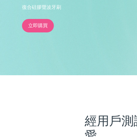
復合硅膠聲波牙刷
issa™ Teeth Whitening Set
立即購買
FAQ™ Dual LED Panel
熱門產品
特別優惠
暢銷產品
經用戶測
愛。