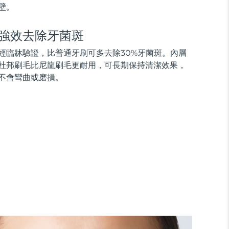
壁。
強效去除牙菌斑
經臨牀驗證，比普通牙刷可多去除30%牙菌斑。內層
杜邦刷毛比尼龍刷毛更耐用，可長期保持清潔效果，
不會彎曲或磨損。