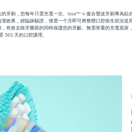
的牙刷，您每年只需充電一次。issa™ 4 復合聲波牙刷專為
潔效果，經臨牀驗證，僅需一个月即可將整體口腔衛生狀況提昇 
頭，有效去除牙菌斑的同時保護您的牙齦。無需笨重的充電底座
受 365 天的口腔護理。