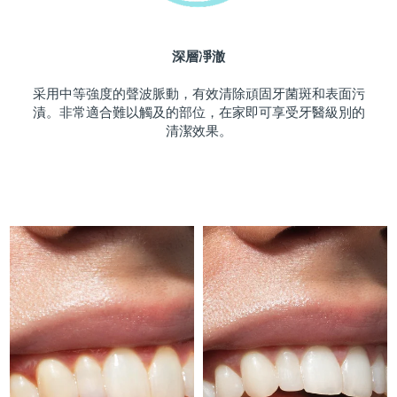
斯洛伐克
預計送達日期
8/9/26
深層凈澈
斯洛維尼亞
預計送達日期
8/9/26
采用中等強度的聲波脈動，有效清除頑固牙菌斑和表面污
南非
預計送達日期
8/17/26
漬。非常適合難以觸及的部位，在家即可享受牙醫級別的
清潔效果。
南韓
預計送達日期
8/11/26
西班牙
預計送達日期
8/9/26
瑞典
預計送達日期
8/9/26
瑞士
預計送達日期
8/9/26
台灣
預計送達日期
8/14/26
泰國
預計送達日期
8/13/26
土耳其
預計送達日期
8/10/26