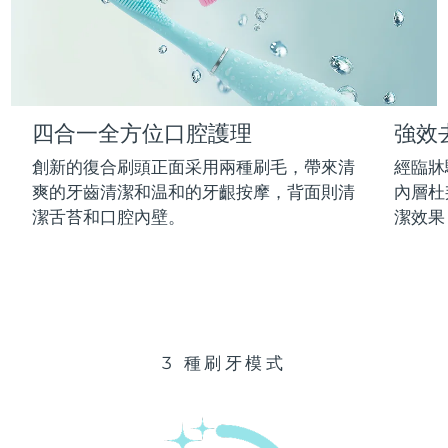
Advanced pore care essentials
以色列
預計送達日期
8/13/26
For healthy hair
18% PAP
護膚品
男士
義大利
預計送達日期
8/9/26
日本
預計送達日期
8/12/26
四合一全方位口腔護理
強效
澤西島
預計送達日期
8/14/26
全部購買
創新的復合刷頭正面采用兩種刷毛，帶來清
經臨牀
哈薩克
爽的牙齒清潔和温和的牙齦按摩，背面則清
內層杜
預計送達日期
8/11/26
潔舌苔和口腔內壁。
潔效果
FOREO APP
科威特
預計送達日期
8/9/26
關於我們
拉脫維亞
預計送達日期
8/9/26
黎巴嫩
預計送達日期
8/10/26
3 種刷牙模式
立陶宛
預計送達日期
8/9/26
盧森堡
預計送達日期
8/9/26