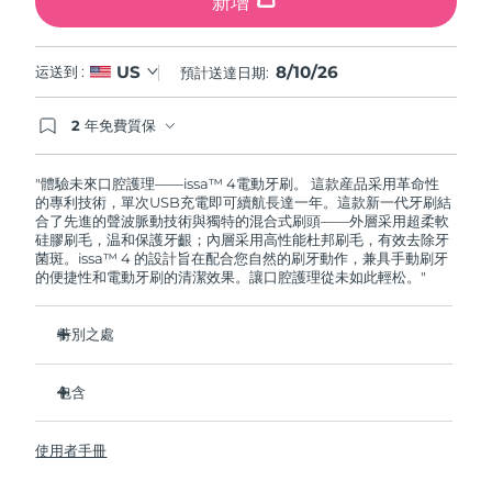
新增
8/10/26
US
运送到 :
預計送達日期:
2 年免費質保
如果您在2年質保期內發現任何非人為品質問題，
FOREO將免費為您更換產品。
"體驗未來口腔護理——issa™ 4電動牙刷。 這款産品采用革命性
的專利技術，單次USB充電即可續航長達一年。這款新一代牙刷結
合了先進的聲波脈動技術與獨特的混合式刷頭——外層采用超柔軟
硅膠刷毛，温和保護牙齦；內層采用高性能杜邦刷毛，有效去除牙
菌斑。issa™ 4 的設計旨在配合您自然的刷牙動作，兼具手動刷牙
的便捷性和電動牙刷的清潔效果。讓口腔護理從未如此輕松。"
特別之處
經臨牀驗證，僅需 1 个月即可使整體口腔衛生狀況提昇 140%。
包含
經臨牀驗證，比普通手動牙刷多去除 30% 的牙菌斑。
經臨牀驗證，可減少牙齦炎，100% 的測試者表示牙齒更白
issa™ 4
了。
使用者手冊
USB 充電綫
復合刷頭使用壽命延長兩倍，僅需每六个月更換一次。
旅行袋