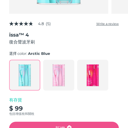
4.8
(5)
Write a review
4.8
out
issa™ 4
of
5
復合聲波牙刷
stars,
average
rating
選擇 color:
Arctic Blue
value.
Read
5
Reviews.
Same
page
link.
有存貨
$ 99
包括增值稅和關稅