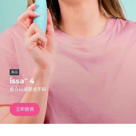
發貨國家
美國
預計送達日期
8/10/26
FAQ™ Dual LED Panel
英國
預計送達日期
8/9/26
熱門產品
西班牙
預計送達日期
8/9/26
澳洲
預計送達日期
8/12/26
新品
法國
預計送達日期
8/9/26
issa
4
™
特別優惠
暢銷產品
復合硅膠聲波牙刷
德國
預計送達日期
8/9/26
加拿大
預計送達日期
8/13/26
立即購買
紅光療法
澳洲
預計送達日期
8/12/26