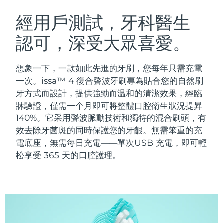
瑞典美膚護理
奧地利
預計送達日期
8/9/26
經用戶測試，牙科醫生
認可，深受大眾喜愛。
巴林
預計送達日期
8/10/26
面部清潔
緊致提拉
比利時
預計送達日期
8/9/26
想象一下，一款如此先進的牙刷，您每年只需充電
LUNA™ 4 套裝
BEAR™ 2 套裝
一次。issa™ 4 復合聲波牙刷專為貼合您的自然刷
百慕達
預計送達日期
8/15/26
Anti-aging massage
Microcurrent toning
牙方式而設計，提供強勁而温和的清潔效果，經臨
牀驗證，僅需一个月即可將整體口腔衛生狀況提昇
波士尼亞與赫塞哥維納
預計送達日期
8/12/26
140%。它采用聲波脈動技術和獨特的混合刷頭，有
補水保濕
口腔護理
LUNA™ 4 Plus
BEAR™ 2 go
效去除牙菌斑的同時保護您的牙齦。無需笨重的充
汶萊
預計送達日期
8/14/26
UFO™ 3 套裝
issa™ 4
Massage, LED heating
Microcurrent toning on-the-go
電底座，無需每日充電——單次USB 充電，即可輕
FAQ™ 抗老護理
Deep facial hydration
Hybrid silicone sonic toothbrush
松享受 365 天的口腔護理。
保加利亞
預計送達日期
8/9/26
NEW
LUNA™ 4 Men
BEAR™ 2 eyes & lips
加拿大
預計送達日期
8/13/26
UFO™ 3 LED
issa™ 4 plus
For men, anti-aging massage
Microcurrent line smoothing device
Near-infrared and red light therapy
Smart hybrid silicone sonic toothbrush
智利
預計送達日期
8/13/26
device
抗老
LED 護理