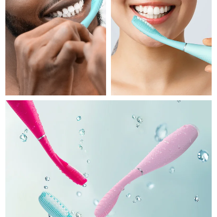
Professional IPL hair removal device
Microcurrent body toning
All hair treatments
All FAQ™ skincare
德國
預計送達日期
8/9/26
FAQ™產品
FAQ™產品
痘肌護理
眼部護理
直布羅陀
PEACH™ 2
LUNA™ 4 body
預計送達日期
8/13/26
FAQ™ products
All anti-aging treatments
All LED treatments
ESPADA™ 2 plus
BEAR™ 2 eyes & lips
IPL hair removal
Massaging body brush
All toning treatments
希臘
預計送達日期
8/9/26
Recurring acne LED therapy
Microcurrent line smoothing device
中國香港特別行政區
預計送達日期
8/10/26
PEACH™ 2 go
SUPERCHARGED™ serum
護發
毛孔護理
ESPADA™ 2
IRIS™ 2
Travel-friendly IPL hair removal
Firming body serum
匈牙利
LUNA™ 4 hair
預計送達日期
8/9/26
KIWI™ derma
Acne treatment device
Rejuvenating eye massager
NEW
2-in-1 LED scalp massager
Diamond microdermabrasion .
冰島
預計送達日期
8/10/26
PEACH™ Cooling Prep Gel
ESPADA™ Blemish Solution
眼部護膚
牙齒美白
Cooling IPL hair removal gel
印尼
預計送達日期
8/7/26
FLIP™ play advanced
KIWI™
Concentrated acne gel
Advanced eye care treatment
issa™ Teeth Whitening Set
LED light hairbrush
Blackhead remover
愛爾蘭
預計送達日期
8/9/26
更多的
Dual LED + sonic device & 18% PAP gel
ESPADA™ 設備
眼部護理設備
曼島
預計送達日期
8/11/26
LUNA™ Dual-Peptide Scalp
KIWI™ 皮肤护理
All acne treatment devices
All revitalizing eye massagers
Serum
issa™ Teeth Whitening Gel