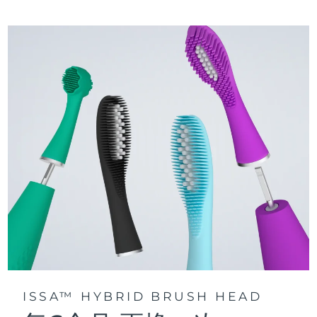
三種刷牙模式：深層凈澈、皓亮凈白和敏感護齦模式，專為个
快速操作指南
性化口腔護理而設計。
issa™ 繫列手册
聲波脈動技術每分鍾提供 11,000 次脈動，帶來深層、温和的全
口清潔。
通過 FOREO For You app訪問定制刷牙模式。
ISSA™ HYBRID BRUSH HEAD