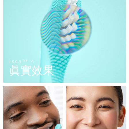
FAQ™ 101
FAQ™ 201
中國
LUNA™ 4 mini
面部提拉護理
預計送達日期
8/9/26
NEW
issa™ 4 smile
UFO™ 3 mini
Clinical anti-aging
LED mask
For young skin, T-zone
Premium anti-aging skincare
哥倫比亞
預計送達日期
8/13/26
Hybrid silicone sonic toothbrush
Red light therapy device for young skin
生髮
肌膚年輕化
克羅埃西亞
預計送達日期
8/9/26
FAQ™ 102
FAQ™ 202
LUNA™ 4 go
BEAR™ 設備
FAQ™ 301
FAQ™ 501
issa™ 4 baby
UFO™ 3 go
Advanced clinical anti-aging
LED mask
For travel or gym bag
All premium facelift devices
NEW
賽普勒斯
預計送達日期
8/10/26
LED hair strengthening scalp massager
Full-Spectrum Red Light Therapy
For ages 0-3
Portable red light therapy
捷克
預計送達日期
8/9/26
FAQ™ 103
FAQ™ 211
LUNA™護膚
保健品
issa™ 4
FAQ™ Scalp Serum
FAQ™ 502
issa™ Teeth Whitening Set
眞實效果
面膜
Luxurious clinical anti-aging set
Anti-aging neck & décolleté LED mask
Premium cleansers & balm
丹麥
預計送達日期
8/9/26
Scalp recovery probiotic serum
Full-Spectrum Red Light Therapy
Dual LED + sonic device & 18% PAP gel
Rejuvenation & hydration
專業治療
愛沙尼亞
預計送達日期
8/9/26
FAQ™ P1 Primer
FAQ™ 221
LUNA™ 設備
FAQ™護膚品
ISSA™ 設備
UFO™ 設備
Manuka honey primer
Anti-aging LED hand mask
芬蘭
FAQ™ Red Light Serum
預計送達日期
8/9/26
All facial cleansing devices
All FAQ™ skincare
All silicone sonic toothbrushes
All deep facial hydration devices
法國
預計送達日期
8/9/26
脫毛
身體護理
FAQ™護膚品
FAQ™護膚品
PEACH™ 2 Pro Max
BEAR™ 2 body
FAQ™產品
FAQ™ skincare
法屬玻里尼西亞
預計送達日期
8/13/26
All FAQ™ skincare
All FAQ™ skincare