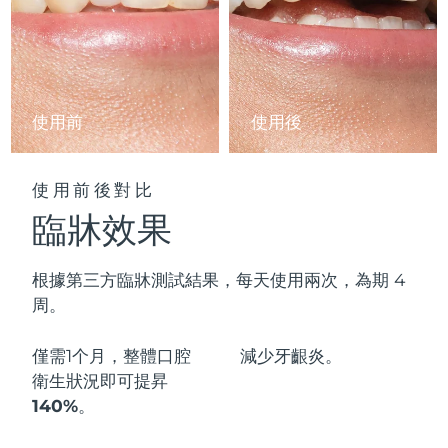
阿拉伯聯合大公國
預計送達日期
8/10/26
英國
預計送達日期
8/9/26
使用前
使用後
美國
預計送達日期
8/10/26
烏茲別克
預計送達日期
8/14/26
使用前後對比
臨牀效果
越南
預計送達日期
8/15/26
根據第三方臨牀測試結果，每天使用兩次，為期 4
周。
僅需1个月，整體口腔
減少
牙齦炎。
衛生狀況即可
提昇
140%
。