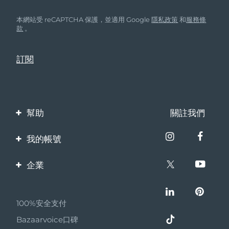
本網站受 reCAPTCHA 保護，並適用 Google
隱私政策
和
服務條
款
。
幫助
關註我們
聯繫我們
我的帳號
訂單與運輸
產品註冊
企業
保修與退換貨
客服支持
關於FOREO
常見問題
100%安全支付
夥伴計畫
電池資訊
Bazaarvoice口碑
聯盟新聞