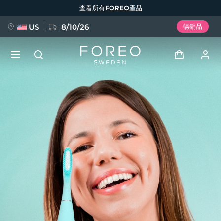
移
查看所有FOREO產品
至
主
內
容
US
8/10/26
暢銷品
新品
登入
語言
BREAKING NEWS
用戶信息
English
Deutsch
Español
我的設備
FAQ™ Pure Beauty-Tech Elixir
Français
Italiano
Português
我的訂單
Polski
Svenska
Русский
Türkçe
简体中文
繁體中文
我的地址
issa™ Teeth Whitening Set
我的訂閱