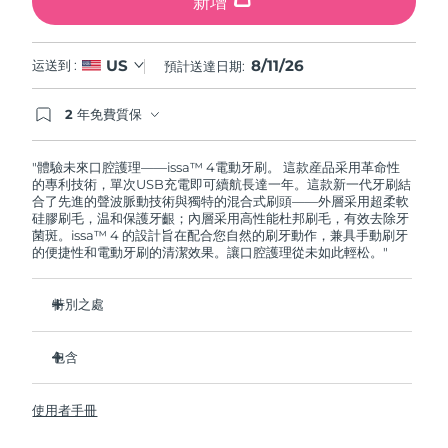
新增
8/11/26
US
运送到 :
預計送達日期:
2 年免費質保
如果您在2年質保期內發現任何非人為品質問題，
FOREO將免費為您更換產品。
"體驗未來口腔護理——issa™ 4電動牙刷。 這款産品采用革命性
的專利技術，單次USB充電即可續航長達一年。這款新一代牙刷結
合了先進的聲波脈動技術與獨特的混合式刷頭——外層采用超柔軟
硅膠刷毛，温和保護牙齦；內層采用高性能杜邦刷毛，有效去除牙
菌斑。issa™ 4 的設計旨在配合您自然的刷牙動作，兼具手動刷牙
的便捷性和電動牙刷的清潔效果。讓口腔護理從未如此輕松。"
特別之處
經臨牀驗證，僅需 1 个月即可使整體口腔衛生狀況提昇 140%。
包含
經臨牀驗證，比普通手動牙刷多去除 30% 的牙菌斑。
經臨牀驗證，可減少牙齦炎，100% 的測試者表示牙齒更白
issa™ 4
了。
使用者手冊
USB 充電綫
復合刷頭使用壽命延長兩倍，僅需每六个月更換一次。
旅行袋