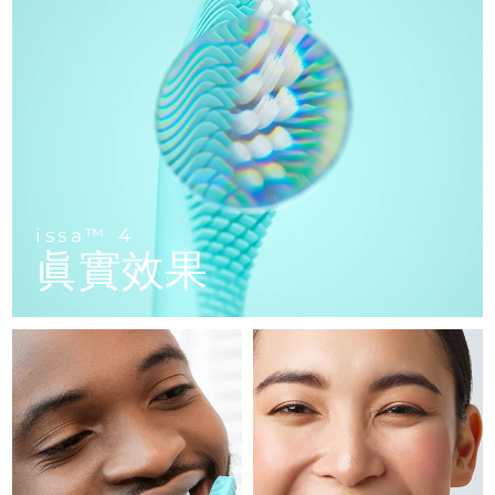
FAQ™ 101
FAQ™ 201
中國
LUNA™ 4 mini
面部提拉護理
預計送達日期
10/08/2026
NEW
issa™ 4 smile
UFO™ 3 mini
Clinical anti-aging
LED mask
For young skin, T-zone
Premium anti-aging skincare
哥倫比亞
預計送達日期
14/08/2026
Hybrid silicone sonic toothbrush
Red light therapy device for young skin
生髮
肌膚年輕化
克羅埃西亞
預計送達日期
10/08/2026
FAQ™ 102
FAQ™ 202
LUNA™ 4 go
BEAR™ 設備
FAQ™ 301
FAQ™ 501
issa™ 4 baby
UFO™ 3 go
Advanced clinical anti-aging
LED mask
For travel or gym bag
All premium facelift devices
NEW
賽普勒斯
預計送達日期
11/08/2026
LED hair strengthening scalp massager
Full-Spectrum Red Light Therapy
For ages 0-3
Portable red light therapy
捷克
預計送達日期
10/08/2026
FAQ™ 103
FAQ™ 211
LUNA™護膚
保健品
issa™ 4
FAQ™ Scalp Serum
FAQ™ 502
issa™ Teeth Whitening Set
眞實效果
面膜
Luxurious clinical anti-aging set
Anti-aging neck & décolleté LED mask
Premium cleansers & balm
丹麥
預計送達日期
10/08/2026
Scalp recovery probiotic serum
Full-Spectrum Red Light Therapy
Dual LED + sonic device & 18% PAP gel
Rejuvenation & hydration
專業治療
愛沙尼亞
預計送達日期
10/08/2026
FAQ™ P1 Primer
FAQ™ 221
LUNA™ 設備
FAQ™護膚品
ISSA™ 設備
UFO™ 設備
Manuka honey primer
Anti-aging LED hand mask
芬蘭
FAQ™ Red Light Serum
預計送達日期
10/08/2026
All facial cleansing devices
All FAQ™ skincare
All silicone sonic toothbrushes
All deep facial hydration devices
法國
預計送達日期
10/08/2026
脫毛
身體護理
FAQ™護膚品
FAQ™護膚品
PEACH™ 2 Pro Max
BEAR™ 2 body
FAQ™產品
FAQ™ skincare
法屬玻里尼西亞
預計送達日期
14/08/2026
All FAQ™ skincare
All FAQ™ skincare