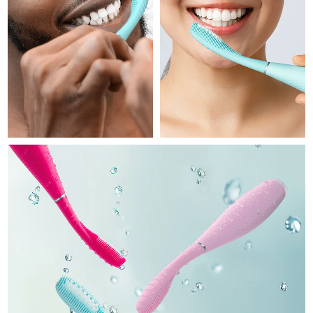
Professional IPL hair removal device
Microcurrent body toning
All hair treatments
All FAQ™ skincare
德國
預計送達日期
10/08/2026
FAQ™產品
FAQ™產品
痘肌護理
眼部護理
直布羅陀
PEACH™ 2
LUNA™ 4 body
預計送達日期
14/08/2026
FAQ™ products
All anti-aging treatments
All LED treatments
ESPADA™ 2 plus
BEAR™ 2 eyes & lips
IPL hair removal
Massaging body brush
All toning treatments
希臘
預計送達日期
10/08/2026
Recurring acne LED therapy
Microcurrent line smoothing device
中國香港特別行政區
預計送達日期
11/08/2026
PEACH™ 2 go
SUPERCHARGED™ serum
護發
毛孔護理
ESPADA™ 2
IRIS™ 2
Travel-friendly IPL hair removal
Firming body serum
匈牙利
LUNA™ 4 hair
預計送達日期
10/08/2026
KIWI™ derma
Acne treatment device
Rejuvenating eye massager
NEW
2-in-1 LED scalp massager
Diamond microdermabrasion .
冰島
預計送達日期
11/08/2026
PEACH™ Cooling Prep Gel
ESPADA™ Blemish Solution
眼部護膚
牙齒美白
Cooling IPL hair removal gel
印尼
預計送達日期
08/08/2026
FLIP™ play advanced
KIWI™
Concentrated acne gel
Advanced eye care treatment
issa™ Teeth Whitening Set
LED light hairbrush
Blackhead remover
愛爾蘭
預計送達日期
10/08/2026
更多的
Dual LED + sonic device & 18% PAP gel
ESPADA™ 設備
眼部護理設備
曼島
預計送達日期
12/08/2026
LUNA™ Dual-Peptide Scalp
KIWI™ 皮肤护理
All acne treatment devices
All revitalizing eye massagers
Serum
issa™ Teeth Whitening Gel