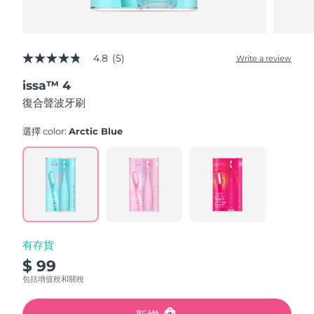
4.8
(5)
Write a review
4.8
out
issa™ 4
of
5
復合聲波牙刷
stars,
average
rating
選擇 color:
Arctic Blue
value.
Read
5
Reviews.
Same
page
link.
有存貨
$ 99
包括增值稅和關稅