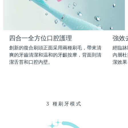
Advanced pore care essentials
以色列
預計送達日期
14/08/2026
For healthy hair
18% PAP
護膚品
男士
義大利
預計送達日期
10/08/2026
日本
預計送達日期
13/08/2026
四合一全方位口腔護理
強效
澤西島
預計送達日期
15/08/2026
全部購買
創新的復合刷頭正面采用兩種刷毛，帶來清
經臨牀
哈薩克
爽的牙齒清潔和温和的牙齦按摩，背面則清
內層杜
預計送達日期
12/08/2026
潔舌苔和口腔內壁。
潔效果
FOREO APP
科威特
預計送達日期
10/08/2026
關於我們
拉脫維亞
預計送達日期
10/08/2026
黎巴嫩
預計送達日期
11/08/2026
3 種刷牙模式
立陶宛
預計送達日期
10/08/2026
盧森堡
預計送達日期
10/08/2026