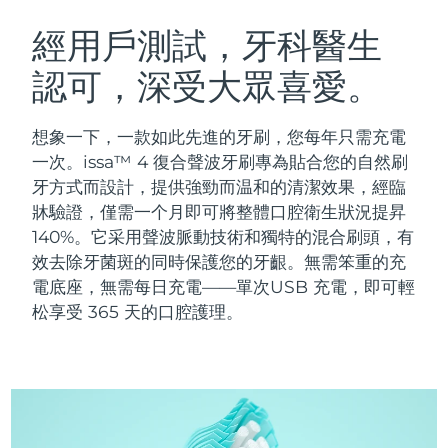
瑞典美膚護理
奧地利
預計送達日期
10/08/2026
經用戶測試，牙科醫生
認可，深受大眾喜愛。
巴林
預計送達日期
11/08/2026
面部清潔
緊致提拉
比利時
預計送達日期
10/08/2026
想象一下，一款如此先進的牙刷，您每年只需充電
LUNA™ 4 套裝
BEAR™ 2 套裝
一次。issa™ 4 復合聲波牙刷專為貼合您的自然刷
百慕達
預計送達日期
16/08/2026
Anti-aging massage
Microcurrent toning
牙方式而設計，提供強勁而温和的清潔效果，經臨
牀驗證，僅需一个月即可將整體口腔衛生狀況提昇
波士尼亞與赫塞哥維納
預計送達日期
13/08/2026
140%。它采用聲波脈動技術和獨特的混合刷頭，有
補水保濕
口腔護理
LUNA™ 4 Plus
BEAR™ 2 go
效去除牙菌斑的同時保護您的牙齦。無需笨重的充
汶萊
預計送達日期
15/08/2026
UFO™ 3 套裝
issa™ 4
Massage, LED heating
Microcurrent toning on-the-go
電底座，無需每日充電——單次USB 充電，即可輕
FAQ™ 抗老護理
Deep facial hydration
Hybrid silicone sonic toothbrush
松享受 365 天的口腔護理。
保加利亞
預計送達日期
10/08/2026
NEW
LUNA™ 4 Men
BEAR™ 2 eyes & lips
加拿大
預計送達日期
14/08/2026
UFO™ 3 LED
issa™ 4 plus
For men, anti-aging massage
Microcurrent line smoothing device
Near-infrared and red light therapy
Smart hybrid silicone sonic toothbrush
智利
預計送達日期
14/08/2026
device
抗老
LED 護理