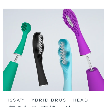
三種刷牙模式：深層凈澈、皓亮凈白和敏感護齦模式，專為个
快速操作指南
性化口腔護理而設計。
issa™ 繫列手册
聲波脈動技術每分鍾提供 11,000 次脈動，帶來深層、温和的全
口清潔。
通過 FOREO For You app訪問定制刷牙模式。
ISSA™ HYBRID BRUSH HEAD