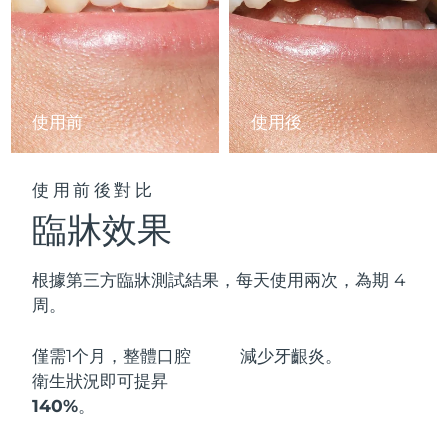
阿拉伯聯合大公國
預計送達日期
11/08/2026
英國
預計送達日期
10/08/2026
使用前
使用後
美國
預計送達日期
11/08/2026
烏茲別克
預計送達日期
15/08/2026
使用前後對比
臨牀效果
越南
預計送達日期
16/08/2026
根據第三方臨牀測試結果，每天使用兩次，為期 4
周。
僅需1个月，整體口腔
減少
牙齦炎。
衛生狀況即可
提昇
140%
。