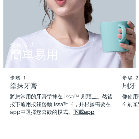
使用方法
簡單易用
步驟 1
步驟 
塗抹牙膏
刷牙
將您常用的牙膏塗抹在 issa™ 刷頭上。然後
像使用
按下通用按鈕啓動 issa™ 4，幷根據需要在
4 刷
app中選擇您喜歡的模式。
下載app