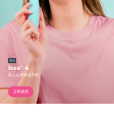
發貨國家
美國
預計送達日期
11/08/2026
FAQ™ Dual LED Panel
英國
預計送達日期
10/08/2026
熱門產品
西班牙
預計送達日期
10/08/2026
澳洲
預計送達日期
13/08/2026
新品
法國
預計送達日期
10/08/2026
issa
4
™
特別優惠
暢銷產品
復合硅膠聲波牙刷
德國
預計送達日期
10/08/2026
加拿大
預計送達日期
14/08/2026
立即購買
紅光療法
澳洲
預計送達日期
13/08/2026