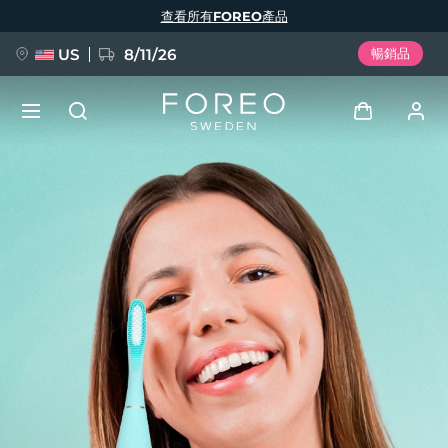
移
查看所有FOREO產品
至
主
內
容
US
8/11/26
暢銷品
新品
登入
語言
BREAKING NEWS
用戶信息
English
Deutsch
Español
我的設備
FAQ™ Pure Beauty-Tech Elixir
Français
Italiano
Português
我的訂單
Polski
Svenska
Русский
Türkçe
简体中文
繁體中文
我的地址
issa™ Teeth Whitening Set
我的訂閱