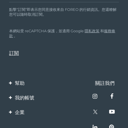
點擊“訂閱”即表示您同意接收來自 FOREO 的行銷資訊。您還瞭解
您可以隨時取消訂閱。
本網站受 reCAPTCHA 保護，並適用 Google
隱私政策
和
服務條
款
。
幫助
關註我們
聯繫我們
我的帳號
訂單與運輸
產品註冊
企業
保修與退換貨
客服支持
關於FOREO
常見問題