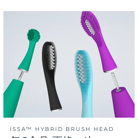
三種刷牙模式：深層凈澈、皓亮凈白和敏感護齦模式，專為个
快速操作指南
性化口腔護理而設計。
issa™ 繫列手册
聲波脈動技術每分鍾提供 11,000 次脈動，帶來深層、温和的全
口清潔。
通過 FOREO For You app訪問定制刷牙模式。
ISSA™ HYBRID BRUSH HEAD