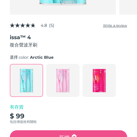
4.8
(5)
Write a review
4.8
out
issa™ 4
of
5
復合聲波牙刷
stars,
average
rating
選擇 color:
Arctic Blue
value.
Read
5
Reviews.
Same
page
link.
有存貨
$ 99
包括增值稅和關稅