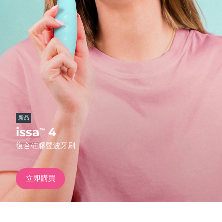
發貨國家
美國
預計送達日期
8/10/26
FAQ™ Dual LED Panel
英國
預計送達日期
8/9/26
熱門產品
西班牙
預計送達日期
8/9/26
澳洲
預計送達日期
8/12/26
新品
法國
預計送達日期
8/9/26
issa
4
™
特別優惠
暢銷產品
復合硅膠聲波牙刷
德國
預計送達日期
8/9/26
加拿大
預計送達日期
8/13/26
立即購買
紅光療法
澳洲
預計送達日期
8/12/26