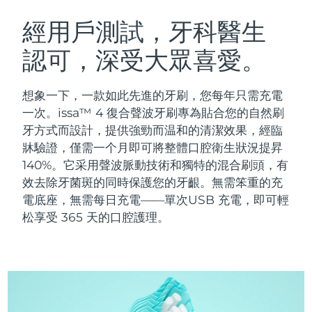
瑞典美膚護理
奧地利
預計送達日期
8/9/26
經用戶測試，牙科醫生
認可，深受大眾喜愛。
巴林
預計送達日期
8/10/26
面部清潔
緊致提拉
比利時
預計送達日期
8/9/26
想象一下，一款如此先進的牙刷，您每年只需充電
LUNA™ 4 套裝
BEAR™ 2 套裝
一次。issa™ 4 復合聲波牙刷專為貼合您的自然刷
百慕達
預計送達日期
8/15/26
Anti-aging massage
Microcurrent toning
牙方式而設計，提供強勁而温和的清潔效果，經臨
牀驗證，僅需一个月即可將整體口腔衛生狀況提昇
波士尼亞與赫塞哥維納
預計送達日期
8/12/26
140%。它采用聲波脈動技術和獨特的混合刷頭，有
補水保濕
口腔護理
LUNA™ 4 Plus
BEAR™ 2 go
效去除牙菌斑的同時保護您的牙齦。無需笨重的充
汶萊
預計送達日期
8/14/26
UFO™ 3 套裝
issa™ 4
Massage, LED heating
Microcurrent toning on-the-go
電底座，無需每日充電——單次USB 充電，即可輕
FAQ™ 抗老護理
Deep facial hydration
Hybrid silicone sonic toothbrush
松享受 365 天的口腔護理。
保加利亞
預計送達日期
8/9/26
NEW
LUNA™ 4 Men
BEAR™ 2 eyes & lips
加拿大
預計送達日期
8/13/26
UFO™ 3 LED
issa™ 4 plus
For men, anti-aging massage
Microcurrent line smoothing device
Near-infrared and red light therapy
Smart hybrid silicone sonic toothbrush
智利
預計送達日期
8/13/26
device
抗老
LED 護理