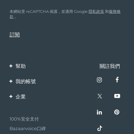
本網站受 reCAPTCHA 保護，並適用 Google
隱私政策
和
服務條
款
。
幫助
關註我們
聯繫我們
我的帳號
訂單與運輸
產品註冊
企業
保修與退換貨
客服支持
關於FOREO
常見問題
100%安全支付
夥伴計畫
電池資訊
Bazaarvoice口碑
聯盟新聞