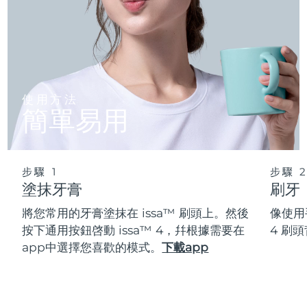
使用方法
簡單易用
步驟 1
步驟 
塗抹牙膏
刷牙
將您常用的牙膏塗抹在 issa™ 刷頭上。然後
像使用
按下通用按鈕啓動 issa™ 4，幷根據需要在
4 刷
app中選擇您喜歡的模式。
下載app