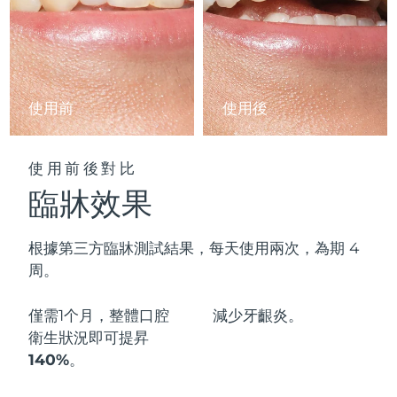
阿拉伯聯合大公國
預計送達日期
8/10/26
英國
預計送達日期
8/9/26
使用前
使用後
美國
預計送達日期
8/10/26
烏茲別克
預計送達日期
8/14/26
使用前後對比
臨牀效果
越南
預計送達日期
8/15/26
根據第三方臨牀測試結果，每天使用兩次，為期 4
周。
僅需1个月，整體口腔
減少
牙齦炎。
衛生狀況即可
提昇
140%
。