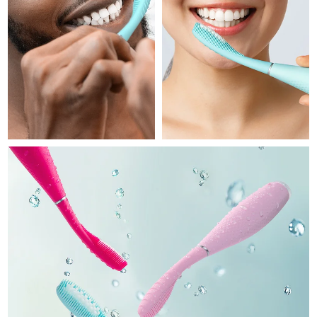
Professional IPL hair removal device
Microcurrent body toning
All hair treatments
All FAQ™ skincare
德國
預計送達日期
8/9/26
FAQ™產品
FAQ™產品
痘肌護理
眼部護理
直布羅陀
PEACH™ 2
LUNA™ 4 body
預計送達日期
8/13/26
FAQ™ products
All anti-aging treatments
All LED treatments
ESPADA™ 2 plus
BEAR™ 2 eyes & lips
IPL hair removal
Massaging body brush
All toning treatments
希臘
預計送達日期
8/9/26
Recurring acne LED therapy
Microcurrent line smoothing device
中國香港特別行政區
預計送達日期
8/10/26
PEACH™ 2 go
SUPERCHARGED™ serum
護發
毛孔護理
ESPADA™ 2
IRIS™ 2
Travel-friendly IPL hair removal
Firming body serum
匈牙利
LUNA™ 4 hair
預計送達日期
8/9/26
KIWI™ derma
Acne treatment device
Rejuvenating eye massager
NEW
2-in-1 LED scalp massager
Diamond microdermabrasion .
冰島
預計送達日期
8/10/26
PEACH™ Cooling Prep Gel
ESPADA™ Blemish Solution
眼部護膚
牙齒美白
Cooling IPL hair removal gel
印尼
預計送達日期
8/7/26
FLIP™ play advanced
KIWI™
Concentrated acne gel
Advanced eye care treatment
issa™ Teeth Whitening Set
LED light hairbrush
Blackhead remover
愛爾蘭
預計送達日期
8/9/26
更多的
Dual LED + sonic device & 18% PAP gel
ESPADA™ 設備
眼部護理設備
曼島
預計送達日期
8/11/26
LUNA™ Dual-Peptide Scalp
KIWI™ 皮肤护理
All acne treatment devices
All revitalizing eye massagers
Serum
issa™ Teeth Whitening Gel