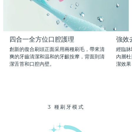
Advanced pore care essentials
以色列
預計送達日期
8/13/26
For healthy hair
18% PAP
護膚品
男士
義大利
預計送達日期
8/9/26
日本
預計送達日期
8/12/26
四合一全方位口腔護理
強效
澤西島
預計送達日期
8/14/26
全部購買
創新的復合刷頭正面采用兩種刷毛，帶來清
經臨牀
哈薩克
爽的牙齒清潔和温和的牙齦按摩，背面則清
內層杜
預計送達日期
8/11/26
潔舌苔和口腔內壁。
潔效果
FOREO APP
科威特
預計送達日期
8/9/26
關於我們
拉脫維亞
預計送達日期
8/9/26
黎巴嫩
預計送達日期
8/10/26
3 種刷牙模式
立陶宛
預計送達日期
8/9/26
盧森堡
預計送達日期
8/9/26