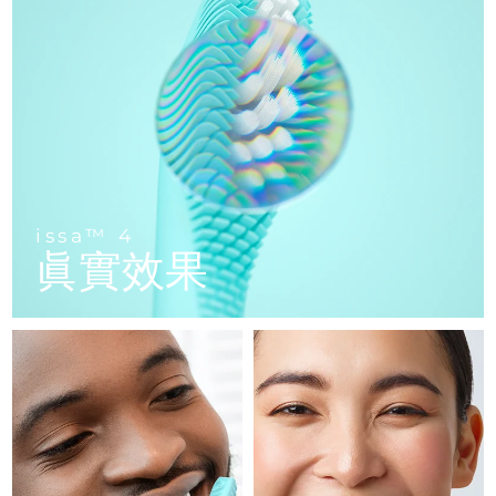
FAQ™ 101
FAQ™ 201
中國
LUNA™ 4 mini
面部提拉護理
預計送達日期
8/9/26
NEW
issa™ 4 smile
UFO™ 3 mini
Clinical anti-aging
LED mask
For young skin, T-zone
Premium anti-aging skincare
哥倫比亞
預計送達日期
8/13/26
Hybrid silicone sonic toothbrush
Red light therapy device for young skin
生髮
肌膚年輕化
克羅埃西亞
預計送達日期
8/9/26
FAQ™ 102
FAQ™ 202
LUNA™ 4 go
BEAR™ 設備
FAQ™ 301
FAQ™ 501
issa™ 4 baby
UFO™ 3 go
Advanced clinical anti-aging
LED mask
For travel or gym bag
All premium facelift devices
NEW
賽普勒斯
預計送達日期
8/10/26
LED hair strengthening scalp massager
Full-Spectrum Red Light Therapy
For ages 0-3
Portable red light therapy
捷克
預計送達日期
8/9/26
FAQ™ 103
FAQ™ 211
LUNA™護膚
保健品
issa™ 4
FAQ™ Scalp Serum
FAQ™ 502
issa™ Teeth Whitening Set
眞實效果
面膜
Luxurious clinical anti-aging set
Anti-aging neck & décolleté LED mask
Premium cleansers & balm
丹麥
預計送達日期
8/9/26
Scalp recovery probiotic serum
Full-Spectrum Red Light Therapy
Dual LED + sonic device & 18% PAP gel
Rejuvenation & hydration
專業治療
愛沙尼亞
預計送達日期
8/9/26
FAQ™ P1 Primer
FAQ™ 221
LUNA™ 設備
FAQ™護膚品
ISSA™ 設備
UFO™ 設備
Manuka honey primer
Anti-aging LED hand mask
芬蘭
FAQ™ Red Light Serum
預計送達日期
8/9/26
All facial cleansing devices
All FAQ™ skincare
All silicone sonic toothbrushes
All deep facial hydration devices
法國
預計送達日期
8/9/26
脫毛
身體護理
FAQ™護膚品
FAQ™護膚品
PEACH™ 2 Pro Max
BEAR™ 2 body
FAQ™產品
FAQ™ skincare
法屬玻里尼西亞
預計送達日期
8/13/26
All FAQ™ skincare
All FAQ™ skincare