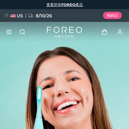
移
查看所有FOREO產品
至
主
內
容
US
8/10/26
暢銷品
新品
登入
語言
BREAKING NEWS
用戶信息
English
Deutsch
Español
我的設備
FAQ™ Pure Beauty-Tech Elixir
Français
Italiano
Português
我的訂單
Polski
Svenska
Русский
Türkçe
简体中文
繁體中文
我的地址
issa™ Teeth Whitening Set
我的訂閱