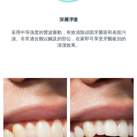
斯洛伐克
預計送達日期
8/9/26
深層凈澈
斯洛維尼亞
預計送達日期
8/9/26
采用中等強度的聲波脈動，有效清除頑固牙菌斑和表面污
南非
預計送達日期
8/17/26
漬。非常適合難以觸及的部位，在家即可享受牙醫級別的
清潔效果。
南韓
預計送達日期
8/11/26
西班牙
預計送達日期
8/9/26
瑞典
預計送達日期
8/9/26
瑞士
預計送達日期
8/9/26
台灣
預計送達日期
8/14/26
泰國
預計送達日期
8/13/26
土耳其
預計送達日期
8/10/26