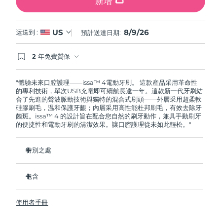
新增
8/9/26
US
运送到 :
預計送達日期:
2 年免費質保
如果您在2年質保期內發現任何非人為品質問題，
FOREO將免費為您更換產品。
"體驗未來口腔護理——issa™ 4電動牙刷。 這款産品采用革命性
的專利技術，單次USB充電即可續航長達一年。這款新一代牙刷結
合了先進的聲波脈動技術與獨特的混合式刷頭——外層采用超柔軟
硅膠刷毛，温和保護牙齦；內層采用高性能杜邦刷毛，有效去除牙
菌斑。issa™ 4 的設計旨在配合您自然的刷牙動作，兼具手動刷牙
的便捷性和電動牙刷的清潔效果。讓口腔護理從未如此輕松。"
特別之處
經臨牀驗證，僅需 1 个月即可使整體口腔衛生狀況提昇 140%。
包含
經臨牀驗證，比普通手動牙刷多去除 30% 的牙菌斑。
經臨牀驗證，可減少牙齦炎，100% 的測試者表示牙齒更白
issa™ 4
了。
使用者手冊
USB 充電綫
復合刷頭使用壽命延長兩倍，僅需每六个月更換一次。
旅行袋