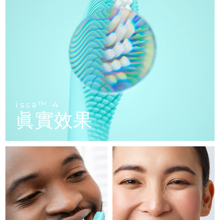
FAQ™ 101
FAQ™ 201
中國
LUNA™ 4 mini
面部提拉護理
預計送達日期
8/8/26
NEW
issa™ 4 smile
UFO™ 3 mini
Clinical anti-aging
LED mask
For young skin, T-zone
Premium anti-aging skincare
哥倫比亞
預計送達日期
8/12/26
Hybrid silicone sonic toothbrush
Red light therapy device for young skin
生髮
肌膚年輕化
克羅埃西亞
預計送達日期
8/8/26
FAQ™ 102
FAQ™ 202
LUNA™ 4 go
BEAR™ 設備
FAQ™ 301
FAQ™ 501
issa™ 4 baby
UFO™ 3 go
Advanced clinical anti-aging
LED mask
For travel or gym bag
All premium facelift devices
NEW
賽普勒斯
預計送達日期
8/9/26
LED hair strengthening scalp massager
Full-Spectrum Red Light Therapy
For ages 0-3
Portable red light therapy
捷克
預計送達日期
8/8/26
FAQ™ 103
FAQ™ 211
LUNA™護膚
保健品
issa™ 4
FAQ™ Scalp Serum
FAQ™ 502
issa™ Teeth Whitening Set
眞實效果
面膜
Luxurious clinical anti-aging set
Anti-aging neck & décolleté LED mask
Premium cleansers & balm
丹麥
預計送達日期
8/8/26
Scalp recovery probiotic serum
Full-Spectrum Red Light Therapy
Dual LED + sonic device & 18% PAP gel
Rejuvenation & hydration
專業治療
愛沙尼亞
預計送達日期
8/8/26
FAQ™ P1 Primer
FAQ™ 221
LUNA™ 設備
FAQ™護膚品
ISSA™ 設備
UFO™ 設備
Manuka honey primer
Anti-aging LED hand mask
芬蘭
FAQ™ Red Light Serum
預計送達日期
8/8/26
All facial cleansing devices
All FAQ™ skincare
All silicone sonic toothbrushes
All deep facial hydration devices
法國
預計送達日期
8/8/26
脫毛
身體護理
FAQ™護膚品
FAQ™護膚品
PEACH™ 2 Pro Max
BEAR™ 2 body
FAQ™產品
FAQ™ skincare
法屬玻里尼西亞
預計送達日期
8/12/26
All FAQ™ skincare
All FAQ™ skincare