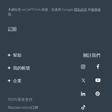
本網站受 reCAPTCHA 保護，並適用 Google
隱私政策
和
服務條
款
。
幫助
關註我們
聯繫我們
我的帳號
訂單與運輸
產品註冊
企業
保修與退換貨
客服支持
關於FOREO
常見問題
100%安全支付
夥伴計畫
電池資訊
Bazaarvoice口碑
聯盟新聞