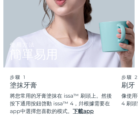
使用方法
簡單易用
步驟 1
步驟 
塗抹牙膏
刷牙
將您常用的牙膏塗抹在 issa™ 刷頭上。然後
像使用
按下通用按鈕啓動 issa™ 4，幷根據需要在
4 刷
app中選擇您喜歡的模式。
下載app