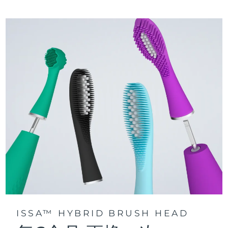
三種刷牙模式：深層凈澈、皓亮凈白和敏感護齦模式，專為个
快速操作指南
性化口腔護理而設計。
issa™ 繫列手册
聲波脈動技術每分鍾提供 11,000 次脈動，帶來深層、温和的全
口清潔。
通過 FOREO For You app訪問定制刷牙模式。
ISSA™ HYBRID BRUSH HEAD