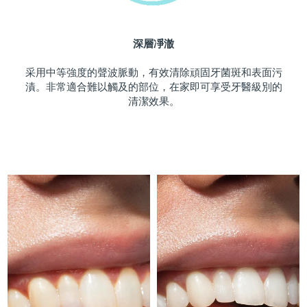
斯洛伐克
預計送達日期
8/8/26
深層凈澈
斯洛維尼亞
預計送達日期
8/8/26
采用中等強度的聲波脈動，有效清除頑固牙菌斑和表面污
南非
預計送達日期
8/16/26
漬。非常適合難以觸及的部位，在家即可享受牙醫級別的
清潔效果。
南韓
預計送達日期
8/10/26
西班牙
預計送達日期
8/8/26
瑞典
預計送達日期
8/8/26
瑞士
預計送達日期
8/8/26
台灣
預計送達日期
8/13/26
泰國
預計送達日期
8/12/26
土耳其
預計送達日期
8/9/26