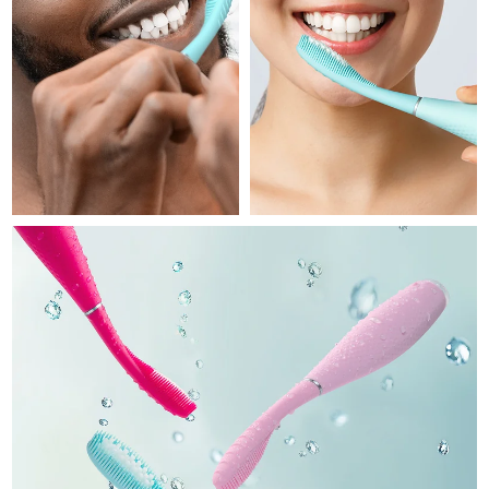
Professional IPL hair removal device
Microcurrent body toning
All hair treatments
All FAQ™ skincare
德國
預計送達日期
8/8/26
FAQ™產品
FAQ™產品
痘肌護理
眼部護理
直布羅陀
PEACH™ 2
LUNA™ 4 body
預計送達日期
8/12/26
FAQ™ products
All anti-aging treatments
All LED treatments
ESPADA™ 2 plus
BEAR™ 2 eyes & lips
IPL hair removal
Massaging body brush
All toning treatments
希臘
預計送達日期
8/8/26
Recurring acne LED therapy
Microcurrent line smoothing device
中國香港特別行政區
預計送達日期
8/9/26
PEACH™ 2 go
SUPERCHARGED™ serum
護發
毛孔護理
ESPADA™ 2
IRIS™ 2
Travel-friendly IPL hair removal
Firming body serum
匈牙利
LUNA™ 4 hair
預計送達日期
8/8/26
KIWI™ derma
Acne treatment device
Rejuvenating eye massager
NEW
2-in-1 LED scalp massager
Diamond microdermabrasion .
冰島
預計送達日期
8/9/26
PEACH™ Cooling Prep Gel
ESPADA™ Blemish Solution
眼部護膚
牙齒美白
Cooling IPL hair removal gel
印尼
預計送達日期
8/6/26
FLIP™ play advanced
KIWI™
Concentrated acne gel
Advanced eye care treatment
issa™ Teeth Whitening Set
LED light hairbrush
Blackhead remover
愛爾蘭
預計送達日期
8/8/26
更多的
Dual LED + sonic device & 18% PAP gel
ESPADA™ 設備
眼部護理設備
曼島
預計送達日期
8/10/26
LUNA™ Dual-Peptide Scalp
KIWI™ 皮肤护理
All acne treatment devices
All revitalizing eye massagers
Serum
issa™ Teeth Whitening Gel