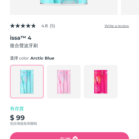
4.8
(5)
Write a review
4.8
out
issa™ 4
of
5
復合聲波牙刷
stars,
average
rating
選擇 color:
Arctic Blue
value.
Read
5
Reviews.
Same
page
link.
有存貨
$ 99
包括增值稅和關稅