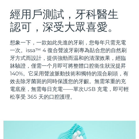
瑞典美膚護理
奧地利
預計送達日期
8/8/26
經用戶測試，牙科醫生
認可，深受大眾喜愛。
巴林
預計送達日期
8/9/26
面部清潔
緊致提拉
比利時
預計送達日期
8/8/26
想象一下，一款如此先進的牙刷，您每年只需充電
LUNA™ 4 套裝
BEAR™ 2 套裝
一次。issa™ 4 復合聲波牙刷專為貼合您的自然刷
百慕達
預計送達日期
8/14/26
Anti-aging massage
Microcurrent toning
牙方式而設計，提供強勁而温和的清潔效果，經臨
牀驗證，僅需一个月即可將整體口腔衛生狀況提昇
波士尼亞與赫塞哥維納
預計送達日期
8/11/26
140%。它采用聲波脈動技術和獨特的混合刷頭，有
補水保濕
口腔護理
LUNA™ 4 Plus
BEAR™ 2 go
效去除牙菌斑的同時保護您的牙齦。無需笨重的充
汶萊
預計送達日期
8/13/26
UFO™ 3 套裝
issa™ 4
Massage, LED heating
Microcurrent toning on-the-go
電底座，無需每日充電——單次USB 充電，即可輕
FAQ™ 抗老護理
Deep facial hydration
Hybrid silicone sonic toothbrush
松享受 365 天的口腔護理。
保加利亞
預計送達日期
8/8/26
NEW
LUNA™ 4 Men
BEAR™ 2 eyes & lips
加拿大
預計送達日期
8/12/26
UFO™ 3 LED
issa™ 4 plus
For men, anti-aging massage
Microcurrent line smoothing device
Near-infrared and red light therapy
Smart hybrid silicone sonic toothbrush
智利
預計送達日期
8/12/26
device
抗老
LED 護理