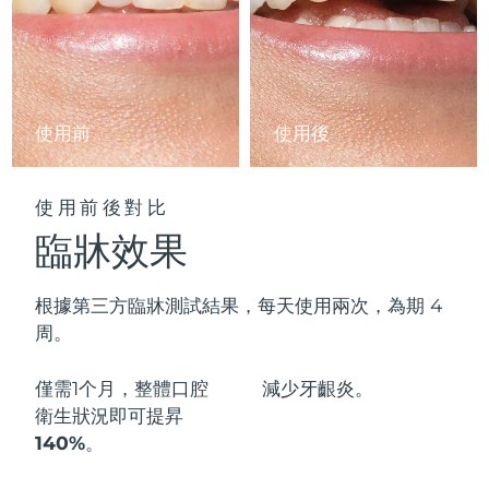
阿拉伯聯合大公國
預計送達日期
8/9/26
英國
預計送達日期
8/8/26
使用前
使用後
美國
預計送達日期
8/9/26
烏茲別克
預計送達日期
8/13/26
使用前後對比
臨牀效果
越南
預計送達日期
8/14/26
根據第三方臨牀測試結果，每天使用兩次，為期 4
周。
僅需1个月，整體口腔
減少
牙齦炎。
衛生狀況即可
提昇
140%
。