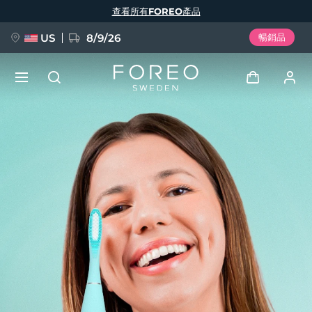
移
查看所有FOREO產品
至
主
內
容
US
8/9/26
暢銷品
新品
登入
語言
BREAKING NEWS
用戶信息
English
Deutsch
Español
我的設備
FAQ™ Pure Beauty-Tech Elixir
Français
Italiano
Português
我的訂單
Polski
Svenska
Русский
Türkçe
简体中文
繁體中文
我的地址
issa™ Teeth Whitening Set
我的訂閱