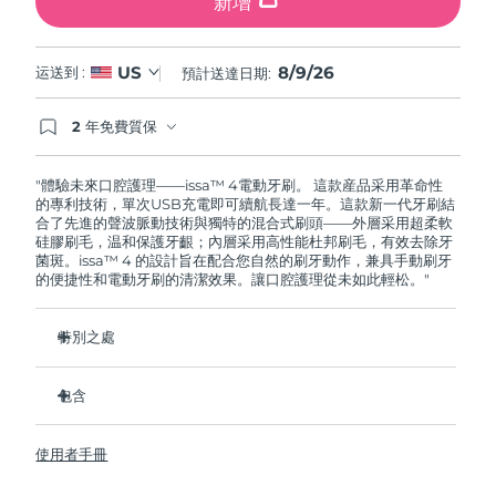
新增
8/9/26
US
运送到 :
預計送達日期:
2 年免費質保
如果您在2年質保期內發現任何非人為品質問題，
FOREO將免費為您更換產品。
"體驗未來口腔護理——issa™ 4電動牙刷。 這款産品采用革命性
的專利技術，單次USB充電即可續航長達一年。這款新一代牙刷結
合了先進的聲波脈動技術與獨特的混合式刷頭——外層采用超柔軟
硅膠刷毛，温和保護牙齦；內層采用高性能杜邦刷毛，有效去除牙
菌斑。issa™ 4 的設計旨在配合您自然的刷牙動作，兼具手動刷牙
的便捷性和電動牙刷的清潔效果。讓口腔護理從未如此輕松。"
特別之處
經臨牀驗證，僅需 1 个月即可使整體口腔衛生狀況提昇 140%。
包含
經臨牀驗證，比普通手動牙刷多去除 30% 的牙菌斑。
經臨牀驗證，可減少牙齦炎，100% 的測試者表示牙齒更白
issa™ 4
了。
使用者手冊
USB 充電綫
復合刷頭使用壽命延長兩倍，僅需每六个月更換一次。
旅行袋