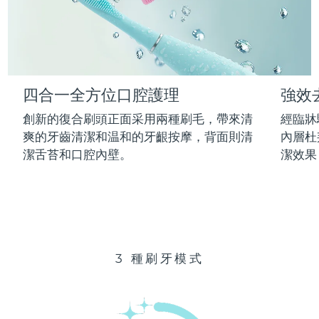
Advanced pore care essentials
以色列
預計送達日期
8/12/26
For healthy hair
18% PAP
護膚品
男士
義大利
預計送達日期
8/8/26
日本
預計送達日期
8/11/26
四合一全方位口腔護理
強效
澤西島
預計送達日期
8/13/26
全部購買
創新的復合刷頭正面采用兩種刷毛，帶來清
經臨牀
哈薩克
爽的牙齒清潔和温和的牙齦按摩，背面則清
內層杜
預計送達日期
8/10/26
潔舌苔和口腔內壁。
潔效果
FOREO APP
科威特
預計送達日期
8/8/26
關於我們
拉脫維亞
預計送達日期
8/8/26
黎巴嫩
預計送達日期
8/9/26
3 種刷牙模式
立陶宛
預計送達日期
8/8/26
盧森堡
預計送達日期
8/8/26