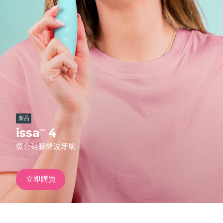
發貨國家
美國
預計送達日期
8/9/26
FAQ™ Dual LED Panel
英國
預計送達日期
8/8/26
熱門產品
西班牙
預計送達日期
8/8/26
澳洲
預計送達日期
8/11/26
新品
法國
預計送達日期
8/8/26
issa
4
™
特別優惠
暢銷產品
復合硅膠聲波牙刷
德國
預計送達日期
8/8/26
加拿大
預計送達日期
8/12/26
立即購買
紅光療法
澳洲
預計送達日期
8/11/26