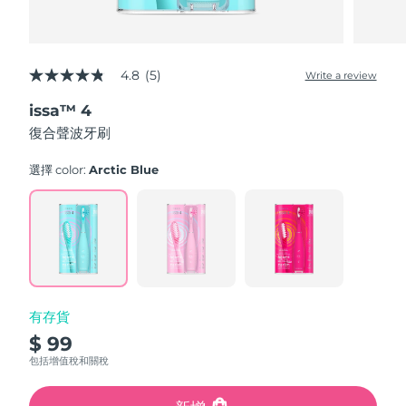
4.8
(5)
Write a review
4.8
out
issa™ 4
of
5
復合聲波牙刷
stars,
average
rating
選擇 color:
Arctic Blue
value.
Read
5
Reviews.
Same
page
link.
有存貨
$ 99
包括增值稅和關稅