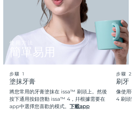
使用方法
簡單易用
步驟 1
步驟 
塗抹牙膏
刷牙
將您常用的牙膏塗抹在 issa™ 刷頭上。然後
像使用
按下通用按鈕啓動 issa™ 4，幷根據需要在
4 刷
app中選擇您喜歡的模式。
下載app