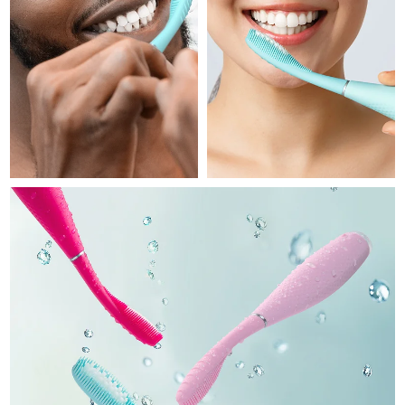
Professional IPL hair removal device
Microcurrent body toning
All hair treatments
All FAQ™ skincare
德國
預計送達日期
10/08/2026
FAQ™產品
FAQ™產品
痘肌護理
眼部護理
直布羅陀
PEACH™ 2
LUNA™ 4 body
預計送達日期
14/08/2026
FAQ™ products
All anti-aging treatments
All LED treatments
ESPADA™ 2 plus
BEAR™ 2 eyes & lips
IPL hair removal
Massaging body brush
All toning treatments
希臘
預計送達日期
10/08/2026
Recurring acne LED therapy
Microcurrent line smoothing device
中國香港特別行政區
預計送達日期
11/08/2026
PEACH™ 2 go
SUPERCHARGED™ serum
護發
毛孔護理
ESPADA™ 2
IRIS™ 2
Travel-friendly IPL hair removal
Firming body serum
匈牙利
LUNA™ 4 hair
預計送達日期
10/08/2026
KIWI™ derma
Acne treatment device
Rejuvenating eye massager
NEW
2-in-1 LED scalp massager
Diamond microdermabrasion .
冰島
預計送達日期
11/08/2026
PEACH™ Cooling Prep Gel
ESPADA™ Blemish Solution
眼部護膚
牙齒美白
Cooling IPL hair removal gel
印尼
預計送達日期
08/08/2026
FLIP™ play advanced
KIWI™
Concentrated acne gel
Advanced eye care treatment
issa™ Teeth Whitening Set
LED light hairbrush
Blackhead remover
愛爾蘭
預計送達日期
10/08/2026
更多的
Dual LED + sonic device & 18% PAP gel
ESPADA™ 設備
眼部護理設備
曼島
預計送達日期
12/08/2026
LUNA™ Dual-Peptide Scalp
KIWI™ 皮肤护理
All acne treatment devices
All revitalizing eye massagers
Serum
issa™ Teeth Whitening Gel