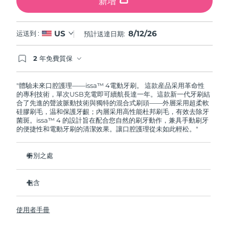
新增
8/12/26
US
运送到 :
預計送達日期:
2 年免費質保
如果您在2年質保期內發現任何非人為品質問題，
FOREO將免費為您更換產品。
"體驗未來口腔護理——issa™ 4電動牙刷。 這款産品采用革命性
的專利技術，單次USB充電即可續航長達一年。這款新一代牙刷結
合了先進的聲波脈動技術與獨特的混合式刷頭——外層采用超柔軟
硅膠刷毛，温和保護牙齦；內層采用高性能杜邦刷毛，有效去除牙
菌斑。issa™ 4 的設計旨在配合您自然的刷牙動作，兼具手動刷牙
的便捷性和電動牙刷的清潔效果。讓口腔護理從未如此輕松。"
特別之處
經臨牀驗證，僅需 1 个月即可使整體口腔衛生狀況提昇 140%。
包含
經臨牀驗證，比普通手動牙刷多去除 30% 的牙菌斑。
經臨牀驗證，可減少牙齦炎，100% 的測試者表示牙齒更白
issa™ 4
了。
使用者手冊
USB 充電綫
復合刷頭使用壽命延長兩倍，僅需每六个月更換一次。
旅行袋