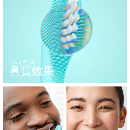
FAQ™ 101
FAQ™ 201
中國
LUNA™ 4 mini
面部提拉護理
預計送達日期
10/08/2026
NEW
issa™ 4 smile
UFO™ 3 mini
Clinical anti-aging
LED mask
For young skin, T-zone
Premium anti-aging skincare
哥倫比亞
預計送達日期
14/08/2026
Hybrid silicone sonic toothbrush
Red light therapy device for young skin
生髮
肌膚年輕化
克羅埃西亞
預計送達日期
10/08/2026
FAQ™ 102
FAQ™ 202
LUNA™ 4 go
BEAR™ 設備
FAQ™ 301
FAQ™ 501
issa™ 4 baby
UFO™ 3 go
Advanced clinical anti-aging
LED mask
For travel or gym bag
All premium facelift devices
NEW
賽普勒斯
預計送達日期
11/08/2026
LED hair strengthening scalp massager
Full-Spectrum Red Light Therapy
For ages 0-3
Portable red light therapy
捷克
預計送達日期
10/08/2026
FAQ™ 103
FAQ™ 211
LUNA™護膚
保健品
issa™ 4
FAQ™ Scalp Serum
FAQ™ 502
issa™ Teeth Whitening Set
眞實效果
面膜
Luxurious clinical anti-aging set
Anti-aging neck & décolleté LED mask
Premium cleansers & balm
丹麥
預計送達日期
10/08/2026
Scalp recovery probiotic serum
Full-Spectrum Red Light Therapy
Dual LED + sonic device & 18% PAP gel
Rejuvenation & hydration
專業治療
愛沙尼亞
預計送達日期
10/08/2026
FAQ™ P1 Primer
FAQ™ 221
LUNA™ 設備
FAQ™護膚品
ISSA™ 設備
UFO™ 設備
Manuka honey primer
Anti-aging LED hand mask
芬蘭
FAQ™ Red Light Serum
預計送達日期
10/08/2026
All facial cleansing devices
All FAQ™ skincare
All silicone sonic toothbrushes
All deep facial hydration devices
法國
預計送達日期
10/08/2026
脫毛
身體護理
FAQ™護膚品
FAQ™護膚品
PEACH™ 2 Pro Max
BEAR™ 2 body
FAQ™產品
FAQ™ skincare
法屬玻里尼西亞
預計送達日期
14/08/2026
All FAQ™ skincare
All FAQ™ skincare