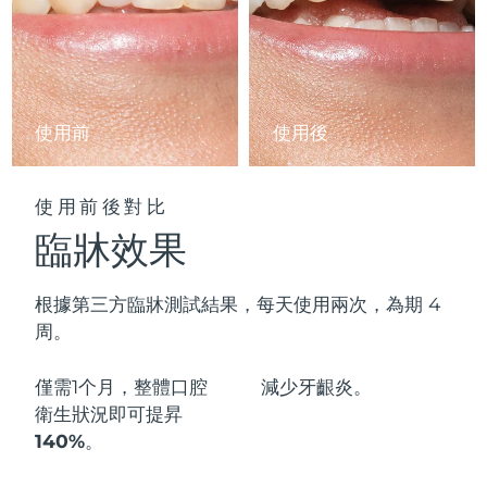
阿拉伯聯合大公國
預計送達日期
11/08/2026
英國
預計送達日期
10/08/2026
使用前
使用後
美國
預計送達日期
11/08/2026
烏茲別克
預計送達日期
15/08/2026
使用前後對比
臨牀效果
越南
預計送達日期
16/08/2026
根據第三方臨牀測試結果，每天使用兩次，為期 4
周。
僅需1个月，整體口腔
減少
牙齦炎。
衛生狀況即可
提昇
140%
。