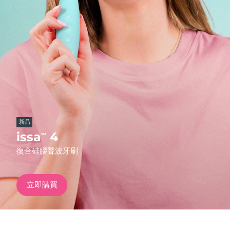
發貨國家
美國
預計送達日期
11/08/2026
FAQ™ Dual LED Panel
英國
預計送達日期
10/08/2026
熱門產品
西班牙
預計送達日期
10/08/2026
澳洲
預計送達日期
13/08/2026
新品
法國
預計送達日期
10/08/2026
issa
4
™
特別優惠
暢銷產品
復合硅膠聲波牙刷
德國
預計送達日期
10/08/2026
加拿大
預計送達日期
14/08/2026
立即購買
紅光療法
澳洲
預計送達日期
13/08/2026