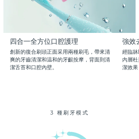
Advanced pore care essentials
以色列
預計送達日期
14/08/2026
For healthy hair
18% PAP
護膚品
男士
義大利
預計送達日期
10/08/2026
日本
預計送達日期
13/08/2026
四合一全方位口腔護理
強效
澤西島
預計送達日期
15/08/2026
全部購買
創新的復合刷頭正面采用兩種刷毛，帶來清
經臨牀
哈薩克
爽的牙齒清潔和温和的牙齦按摩，背面則清
內層杜
預計送達日期
12/08/2026
潔舌苔和口腔內壁。
潔效果
FOREO APP
科威特
預計送達日期
10/08/2026
關於我們
拉脫維亞
預計送達日期
10/08/2026
黎巴嫩
預計送達日期
11/08/2026
3 種刷牙模式
立陶宛
預計送達日期
10/08/2026
盧森堡
預計送達日期
10/08/2026