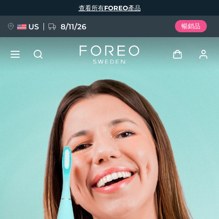
移
查看所有FOREO產品
至
主
內
容
US
8/11/26
暢銷品
新品
登入
語言
BREAKING NEWS
用戶信息
English
Deutsch
Español
我的設備
FAQ™ Pure Beauty-Tech Elixir
Français
Italiano
Português
我的訂單
Polski
Svenska
Русский
Türkçe
简体中文
繁體中文
我的地址
issa™ Teeth Whitening Set
我的訂閱