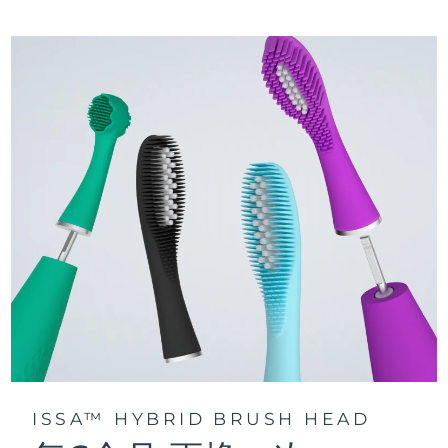
三種刷牙模式：深層凈澈、皓亮凈白和敏感護齦模式，專為个
快速操作指南
性化口腔護理而設計。
issa™ 繫列手册
聲波脈動技術每分鍾提供 11,000 次脈動，帶來深層、温和的全
口清潔。
通過 FOREO For You app訪問定制刷牙模式。
ISSA™ HYBRID BRUSH HEAD