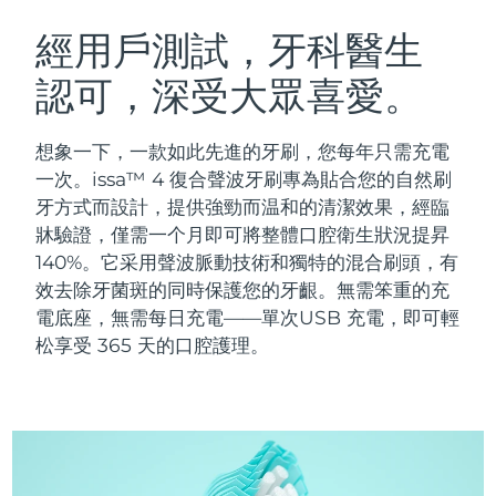
瑞典美膚護理
奧地利
預計送達日期
10/08/2026
經用戶測試，牙科醫生
認可，深受大眾喜愛。
巴林
預計送達日期
11/08/2026
面部清潔
緊致提拉
比利時
預計送達日期
10/08/2026
想象一下，一款如此先進的牙刷，您每年只需充電
LUNA™ 4 套裝
BEAR™ 2 套裝
一次。issa™ 4 復合聲波牙刷專為貼合您的自然刷
百慕達
預計送達日期
16/08/2026
Anti-aging massage
Microcurrent toning
牙方式而設計，提供強勁而温和的清潔效果，經臨
牀驗證，僅需一个月即可將整體口腔衛生狀況提昇
波士尼亞與赫塞哥維納
預計送達日期
13/08/2026
140%。它采用聲波脈動技術和獨特的混合刷頭，有
補水保濕
口腔護理
LUNA™ 4 Plus
BEAR™ 2 go
效去除牙菌斑的同時保護您的牙齦。無需笨重的充
汶萊
預計送達日期
15/08/2026
UFO™ 3 套裝
issa™ 4
Massage, LED heating
Microcurrent toning on-the-go
電底座，無需每日充電——單次USB 充電，即可輕
FAQ™ 抗老護理
Deep facial hydration
Hybrid silicone sonic toothbrush
松享受 365 天的口腔護理。
保加利亞
預計送達日期
10/08/2026
NEW
LUNA™ 4 Men
BEAR™ 2 eyes & lips
加拿大
預計送達日期
14/08/2026
UFO™ 3 LED
issa™ 4 plus
For men, anti-aging massage
Microcurrent line smoothing device
Near-infrared and red light therapy
Smart hybrid silicone sonic toothbrush
智利
預計送達日期
14/08/2026
device
抗老
LED 護理