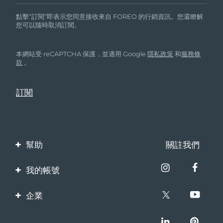
點擊“訂閱”即表示您同意接收來自 FOREO 的行銷資訊。您還瞭解
您可以隨時取消訂閱。
本網站受 reCAPTCHA 保護，並適用 Google
隱私政策
和
服務條
款
。
幫助
關註我們
聯繫我們
我的帳號
訂單與運輸
產品註冊
企業
保修與退換貨
客服支持
關於FOREO
常見問題