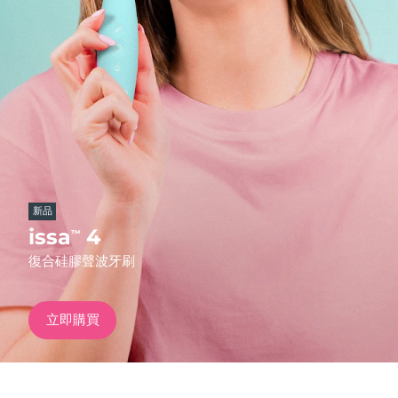
發貨國家
美國
預計送達日期
11/08/2026
FAQ™ Dual LED Panel
英國
預計送達日期
10/08/2026
熱門產品
西班牙
預計送達日期
10/08/2026
澳洲
預計送達日期
13/08/2026
新品
法國
預計送達日期
10/08/2026
issa
4
™
特別優惠
暢銷產品
復合硅膠聲波牙刷
德國
預計送達日期
10/08/2026
加拿大
預計送達日期
14/08/2026
立即購買
紅光療法
澳洲
預計送達日期
13/08/2026