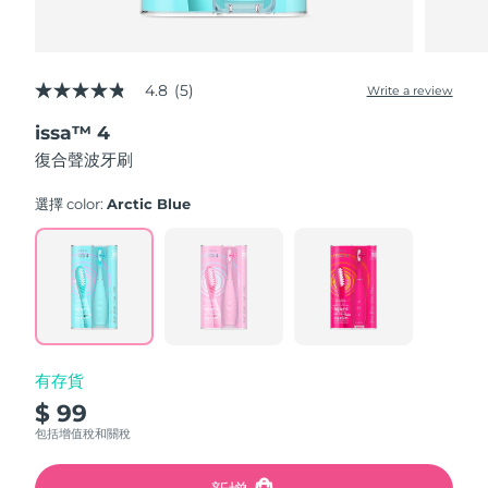
4.8
(5)
Write a review
4.8
out
issa™ 4
of
5
復合聲波牙刷
stars,
average
rating
選擇 color:
Arctic Blue
value.
Read
5
Reviews.
Same
page
link.
有存貨
$ 99
包括增值稅和關稅