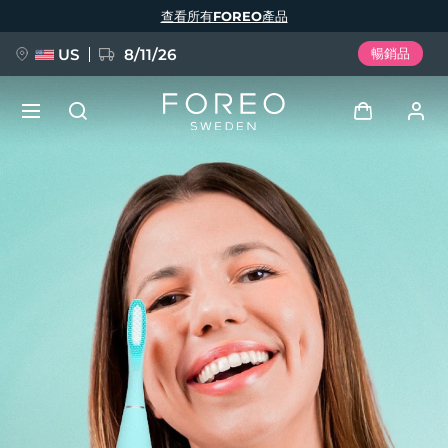
移
查看所有FOREO產品
至
主
內
容
US
8/11/26
暢銷品
新品
登入
語言
BREAKING NEWS
用戶信息
English
Deutsch
Español
我的設備
FAQ™ Pure Beauty-Tech Elixir
Français
Italiano
Português
我的訂單
Polski
Svenska
Русский
Türkçe
简体中文
繁體中文
我的地址
issa™ Teeth Whitening Set
我的訂閱