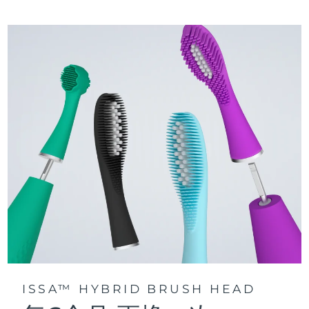
三種刷牙模式：深層凈澈、皓亮凈白和敏感護齦模式，專為个
快速操作指南
性化口腔護理而設計。
issa™ 繫列手册
聲波脈動技術每分鍾提供 11,000 次脈動，帶來深層、温和的全
口清潔。
通過 FOREO For You app訪問定制刷牙模式。
ISSA™ HYBRID BRUSH HEAD