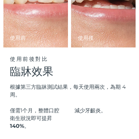
阿拉伯聯合大公國
預計送達日期
11/08/2026
英國
預計送達日期
10/08/2026
使用前
使用後
美國
預計送達日期
11/08/2026
烏茲別克
預計送達日期
15/08/2026
使用前後對比
臨牀效果
越南
預計送達日期
16/08/2026
根據第三方臨牀測試結果，每天使用兩次，為期 4
周。
僅需1个月，整體口腔
減少
牙齦炎。
衛生狀況即可
提昇
140%
。