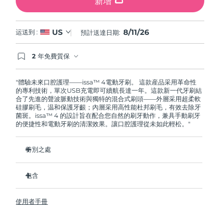
新增
8/11/26
US
运送到 :
預計送達日期:
2 年免費質保
如果您在2年質保期內發現任何非人為品質問題，
FOREO將免費為您更換產品。
"體驗未來口腔護理——issa™ 4電動牙刷。 這款産品采用革命性
的專利技術，單次USB充電即可續航長達一年。這款新一代牙刷結
合了先進的聲波脈動技術與獨特的混合式刷頭——外層采用超柔軟
硅膠刷毛，温和保護牙齦；內層采用高性能杜邦刷毛，有效去除牙
菌斑。issa™ 4 的設計旨在配合您自然的刷牙動作，兼具手動刷牙
的便捷性和電動牙刷的清潔效果。讓口腔護理從未如此輕松。"
特別之處
經臨牀驗證，僅需 1 个月即可使整體口腔衛生狀況提昇 140%。
包含
經臨牀驗證，比普通手動牙刷多去除 30% 的牙菌斑。
經臨牀驗證，可減少牙齦炎，100% 的測試者表示牙齒更白
issa™ 4
了。
使用者手冊
USB 充電綫
復合刷頭使用壽命延長兩倍，僅需每六个月更換一次。
旅行袋