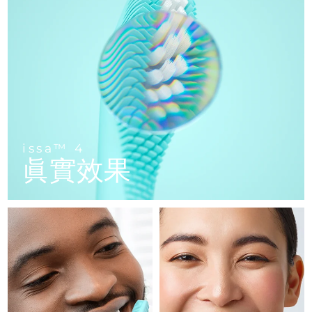
FAQ™ 101
FAQ™ 201
中國
LUNA™ 4 mini
面部提拉護理
預計送達日期
10/08/2026
NEW
issa™ 4 smile
UFO™ 3 mini
Clinical anti-aging
LED mask
For young skin, T-zone
Premium anti-aging skincare
哥倫比亞
預計送達日期
14/08/2026
Hybrid silicone sonic toothbrush
Red light therapy device for young skin
生髮
肌膚年輕化
克羅埃西亞
預計送達日期
10/08/2026
FAQ™ 102
FAQ™ 202
LUNA™ 4 go
BEAR™ 設備
FAQ™ 301
FAQ™ 501
issa™ 4 baby
UFO™ 3 go
Advanced clinical anti-aging
LED mask
For travel or gym bag
All premium facelift devices
NEW
賽普勒斯
預計送達日期
11/08/2026
LED hair strengthening scalp massager
Full-Spectrum Red Light Therapy
For ages 0-3
Portable red light therapy
捷克
預計送達日期
10/08/2026
FAQ™ 103
FAQ™ 211
LUNA™護膚
保健品
issa™ 4
FAQ™ Scalp Serum
FAQ™ 502
issa™ Teeth Whitening Set
眞實效果
面膜
Luxurious clinical anti-aging set
Anti-aging neck & décolleté LED mask
Premium cleansers & balm
丹麥
預計送達日期
10/08/2026
Scalp recovery probiotic serum
Full-Spectrum Red Light Therapy
Dual LED + sonic device & 18% PAP gel
Rejuvenation & hydration
專業治療
愛沙尼亞
預計送達日期
10/08/2026
FAQ™ P1 Primer
FAQ™ 221
LUNA™ 設備
FAQ™護膚品
ISSA™ 設備
UFO™ 設備
Manuka honey primer
Anti-aging LED hand mask
芬蘭
FAQ™ Red Light Serum
預計送達日期
10/08/2026
All facial cleansing devices
All FAQ™ skincare
All silicone sonic toothbrushes
All deep facial hydration devices
法國
預計送達日期
10/08/2026
脫毛
身體護理
FAQ™護膚品
FAQ™護膚品
PEACH™ 2 Pro Max
BEAR™ 2 body
FAQ™產品
FAQ™ skincare
法屬玻里尼西亞
預計送達日期
14/08/2026
All FAQ™ skincare
All FAQ™ skincare