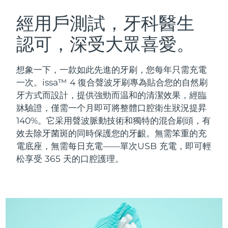
瑞典美膚護理
奧地利
預計送達日期
10/08/2026
經用戶測試，牙科醫生
認可，深受大眾喜愛。
巴林
預計送達日期
11/08/2026
面部清潔
緊致提拉
比利時
預計送達日期
10/08/2026
想象一下，一款如此先進的牙刷，您每年只需充電
LUNA™ 4 套裝
BEAR™ 2 套裝
一次。issa™ 4 復合聲波牙刷專為貼合您的自然刷
百慕達
預計送達日期
16/08/2026
Anti-aging massage
Microcurrent toning
牙方式而設計，提供強勁而温和的清潔效果，經臨
牀驗證，僅需一个月即可將整體口腔衛生狀況提昇
波士尼亞與赫塞哥維納
預計送達日期
13/08/2026
140%。它采用聲波脈動技術和獨特的混合刷頭，有
補水保濕
口腔護理
LUNA™ 4 Plus
BEAR™ 2 go
效去除牙菌斑的同時保護您的牙齦。無需笨重的充
汶萊
預計送達日期
15/08/2026
UFO™ 3 套裝
issa™ 4
Massage, LED heating
Microcurrent toning on-the-go
電底座，無需每日充電——單次USB 充電，即可輕
FAQ™ 抗老護理
Deep facial hydration
Hybrid silicone sonic toothbrush
松享受 365 天的口腔護理。
保加利亞
預計送達日期
10/08/2026
NEW
LUNA™ 4 Men
BEAR™ 2 eyes & lips
加拿大
預計送達日期
14/08/2026
UFO™ 3 LED
issa™ 4 plus
For men, anti-aging massage
Microcurrent line smoothing device
Near-infrared and red light therapy
Smart hybrid silicone sonic toothbrush
智利
預計送達日期
14/08/2026
device
抗老
LED 護理