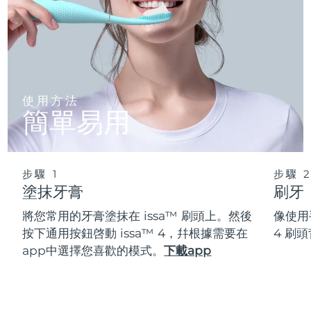
使用方法
簡單易用
步驟 1
步驟 
塗抹牙膏
刷牙
將您常用的牙膏塗抹在 issa™ 刷頭上。然後
像使用
按下通用按鈕啓動 issa™ 4，幷根據需要在
4 刷
app中選擇您喜歡的模式。
下載app