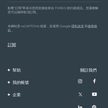
點擊“訂閱”即表示您同意接收來自 FOREO 的行銷資訊。您還瞭解
您可以隨時取消訂閱。
本網站受 reCAPTCHA 保護，並適用 Google
隱私政策
和
服務條
款
。
幫助
關註我們
聯繫我們
我的帳號
訂單與運輸
產品註冊
企業
保修與退換貨
客服支持
關於FOREO
常見問題