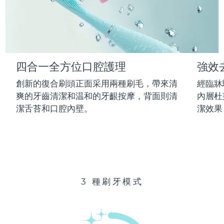
Advanced pore care essentials
以色列
預計送達日期
14/08/2026
For healthy hair
18% PAP
護膚品
男士
義大利
預計送達日期
10/08/2026
日本
預計送達日期
13/08/2026
四合一全方位口腔護理
強效
澤西島
預計送達日期
15/08/2026
全部購買
創新的復合刷頭正面采用兩種刷毛，帶來清
經臨牀
哈薩克
爽的牙齒清潔和温和的牙齦按摩，背面則清
內層杜
預計送達日期
12/08/2026
潔舌苔和口腔內壁。
潔效果
FOREO APP
科威特
預計送達日期
10/08/2026
關於我們
拉脫維亞
預計送達日期
10/08/2026
黎巴嫩
預計送達日期
11/08/2026
3 種刷牙模式
立陶宛
預計送達日期
10/08/2026
盧森堡
預計送達日期
10/08/2026