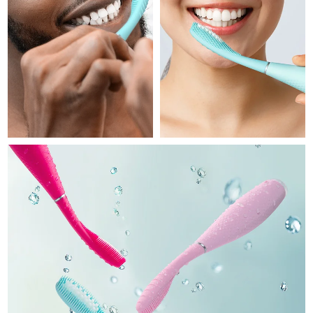
Professional IPL hair removal device
Microcurrent body toning
All hair treatments
All FAQ™ skincare
德國
預計送達日期
10/08/2026
FAQ™產品
FAQ™產品
痘肌護理
眼部護理
直布羅陀
PEACH™ 2
LUNA™ 4 body
預計送達日期
14/08/2026
FAQ™ products
All anti-aging treatments
All LED treatments
ESPADA™ 2 plus
BEAR™ 2 eyes & lips
IPL hair removal
Massaging body brush
All toning treatments
希臘
預計送達日期
10/08/2026
Recurring acne LED therapy
Microcurrent line smoothing device
中國香港特別行政區
預計送達日期
11/08/2026
PEACH™ 2 go
SUPERCHARGED™ serum
護發
毛孔護理
ESPADA™ 2
IRIS™ 2
Travel-friendly IPL hair removal
Firming body serum
匈牙利
LUNA™ 4 hair
預計送達日期
10/08/2026
KIWI™ derma
Acne treatment device
Rejuvenating eye massager
NEW
2-in-1 LED scalp massager
Diamond microdermabrasion .
冰島
預計送達日期
11/08/2026
PEACH™ Cooling Prep Gel
ESPADA™ Blemish Solution
眼部護膚
牙齒美白
Cooling IPL hair removal gel
印尼
預計送達日期
08/08/2026
FLIP™ play advanced
KIWI™
Concentrated acne gel
Advanced eye care treatment
issa™ Teeth Whitening Set
LED light hairbrush
Blackhead remover
愛爾蘭
預計送達日期
10/08/2026
更多的
Dual LED + sonic device & 18% PAP gel
ESPADA™ 設備
眼部護理設備
曼島
預計送達日期
12/08/2026
LUNA™ Dual-Peptide Scalp
KIWI™ 皮肤护理
All acne treatment devices
All revitalizing eye massagers
Serum
issa™ Teeth Whitening Gel