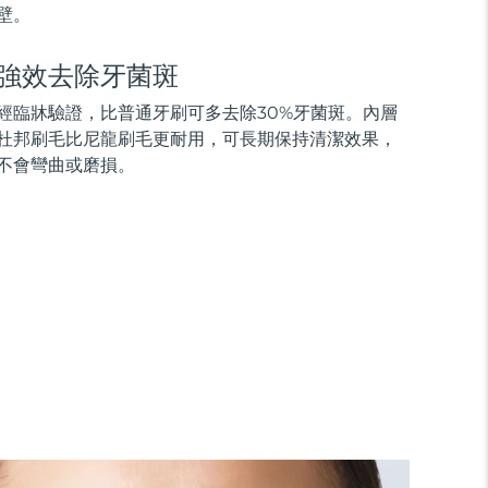
壁。
強效去除牙菌斑
經臨牀驗證，比普通牙刷可多去除30%牙菌斑。內層
杜邦刷毛比尼龍刷毛更耐用，可長期保持清潔效果，
不會彎曲或磨損。