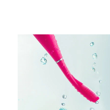
KIWI™ 皮肤护理
All acne treatment devices
All revitalizing eye massagers
Serum
issa™ Teeth Whitening Gel
Advanced pore care essentials
For healthy hair
18% PAP
護膚品
男士
全部購買
FOREO APP
關於我們