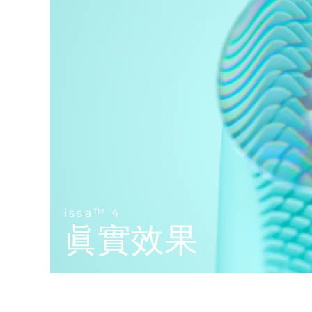
Near-infrared and red light therapy device
Smart hybrid silicone sonic toothbrush
抗老
LED 護理
LUNA™ 4 mini
面部提拉護理
FAQ™ 101
FAQ™ 201
UFO™ 3 mini
issa™ 4 smile
For young skin, T-zone
Premium anti-aging skincare
NEW
Clinical anti-aging
LED mask
Red light therapy device for young skin
Hybrid silicone sonic toothbrush
生髮
LUNA™ 4 go
BEAR™ 設備
肌膚年輕化
FAQ™ 102
FAQ™ 202
UFO™ 3 go
issa™ 4 baby
For travel or gym bag
All premium facelift devices
FAQ™ 301
FAQ™ 501
Advanced clinical anti-aging
LED mask
Portable red light therapy
For ages 0-3
NEW
LED hair strengthening scalp massager
Full-Spectrum Red Light Therapy
LUNA™護膚
FAQ™ 103
FAQ™ 211
保健品
面膜
issa™ Teeth Whitening Set
Premium cleansers & balm
FAQ™ Scalp Serum
FAQ™ 502
Luxurious clinical anti-aging set
Anti-aging neck & décolleté LED mask
Rejuvenation & hydration
Dual LED + sonic device & 18% PAP gel
issa™ 4
Scalp recovery probiotic serum
Full-Spectrum Red Light Therapy
眞實效果
LUNA™ 設備
專業治療
FAQ™ P1 Primer
FAQ™ 221
UFO™ 設備
ISSA™ 設備
All facial cleansing devices
FAQ™護膚品
Manuka honey primer
Anti-aging LED hand mask
FAQ™ Red Light Serum
All deep facial hydration devices
All silicone sonic toothbrushes
All FAQ™ skincare