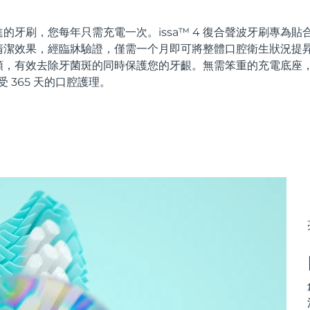
的牙刷，您每年只需充電一次。issa™ 4 復合聲波牙刷專為
潔效果，經臨牀驗證，僅需一个月即可將整體口腔衛生狀況提昇 
頭，有效去除牙菌斑的同時保護您的牙齦。無需笨重的充電底座
受 365 天的口腔護理。