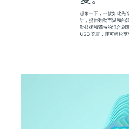
紅光療法
想象一下，一款如此先進
計，提供強勁而温和的清
動技術和獨特的混合刷
瑞典美膚護理
USB 充電，即可輕松享
面部清潔
緊致提拉
LUNA™ 4 套裝
BEAR™ 2 套裝
Anti-aging massage
Microcurrent toning
補水保濕
口腔護理
LUNA™ 4 Plus
BEAR™ 2 go
UFO™ 3 套裝
issa™ 4
Massage, LED heating
Microcurrent toning on-the-go
Deep facial hydration
Hybrid silicone sonic toothbrush
FAQ™ 抗老護理
LUNA™ 4 Men
BEAR™ 2 eyes & lips
NEW
UFO™ 3 LED
issa™ 4 plus
For men, anti-aging massage
Microcurrent line smoothing device