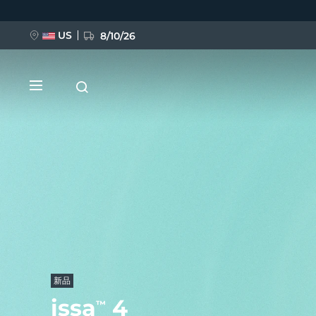
移
至
主
內
US
8/10/26
容
新品
BREAKING NEWS
FAQ™ Pure Beauty-Tech Elixir
新品
issa
4
™