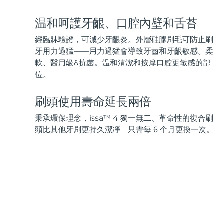
脫毛
FAQ™護膚品
身體護理
FAQ™護膚品
FAQ™產品
FAQ™ skincare
All FAQ™ skincare
All FAQ™ skincare
PEACH™ 2 Pro Max
BEAR™ 2 body
温和呵護牙齦、口腔內壁和舌苔
All hair treatments
All FAQ™ skincare
Professional IPL hair removal device
Microcurrent body toning
經臨牀驗證，可減少牙齦炎。外層硅膠刷毛可防止刷
FAQ™產品
FAQ™產品
牙用力過猛——用力過猛會導致牙齒和牙齦敏感。柔
痘肌護理
FAQ™ products
眼部護理
All anti-aging treatments
All LED treatments
軟、醫用級&抗菌。温和清潔和按摩口腔更敏感的部
PEACH™ 2
LUNA™ 4 body
All toning treatments
ESPADA™ 2 plus
BEAR™ 2 eyes & lips
位。
IPL hair removal
Massaging body brush
Recurring acne LED therapy
Microcurrent line smoothing device
刷頭使用壽命延長兩倍
PEACH™ 2 go
SUPERCHARGED™ serum
護發
毛孔護理
秉承環保理念，issa™ 4 獨一無二、革命性的復合刷
ESPADA™ 2
IRIS™ 2
Travel-friendly IPL hair removal
Firming body serum
LUNA™ 4 hair
KIWI™ derma
頭比其他牙刷更持久潔凈，只需每 6 个月更換一次。
Acne treatment device
Rejuvenating eye massager
NEW
2-in-1 LED scalp massager
Diamond microdermabrasion .
PEACH™ Cooling Prep Gel
ESPADA™ Blemish Solution
眼部護膚
牙齒美白
Cooling IPL hair removal gel
FLIP™ play advanced
KIWI™
Concentrated acne gel
Advanced eye care treatment
issa™ Teeth Whitening Set
LED light hairbrush
Blackhead remover
Dual LED + sonic device & 18% PAP gel
更多的
ESPADA™ 設備
眼部護理設備
LUNA™ Dual-Peptide Scalp