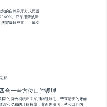
貼合您的自然刷牙方式而設
140%。它采用聲波脈
，無需每日充電——單次
亮點
四合一全方位口腔護理
創新的復合刷頭正面采用兩種刷毛，帶來清爽的牙齒
清潔和温和的牙齦按摩，背面則清潔舌苔和口腔內