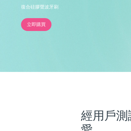
復合硅膠聲波牙刷
issa™ Teeth Whitening Set
立即購買
FAQ™ Dual LED Panel
熱門產品
特別優惠
暢銷產品
經用戶測
愛。