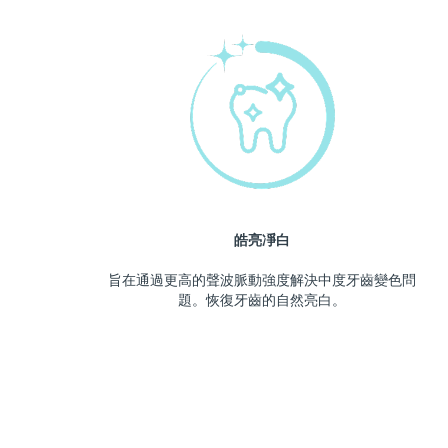
皓亮凈白
旨在通過更高的聲波脈動強度解決中度牙齒變色問
題。恢復牙齒的自然亮白。