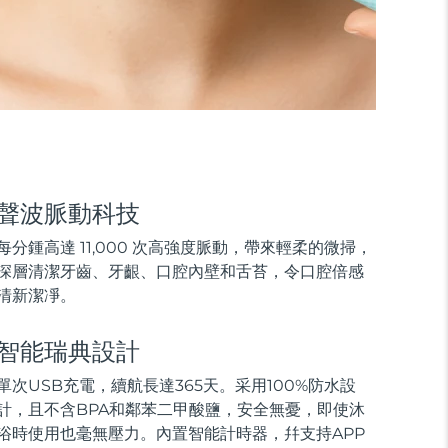
聲波脈動科技
每分鍾高達 11,000 次高強度脈動，帶來輕柔的微掃，
深層清潔牙齒、牙齦、口腔內壁和舌苔，令口腔倍感
清新潔凈。
智能瑞典設計
單次USB充電，續航長達365天。采用100%防水設
計，且不含BPA和鄰苯二甲酸鹽，安全無憂，即使沐
浴時使用也毫無壓力。內置智能計時器，幷支持APP