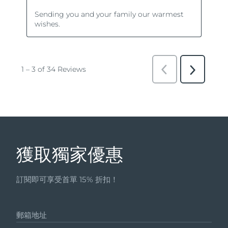
獲取獨家優惠
訂閱即可享受首單 15% 折扣！
郵箱地址