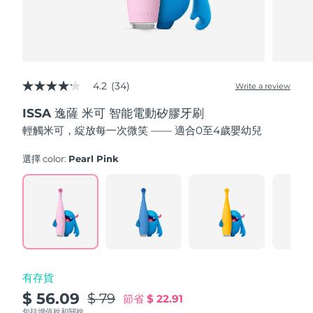
發貨國家
美國
預計送達日期
8/10/26
FAQ™ Dual LED Panel
英國
預計送達日期
8/9/26
4.2
(34)
Write a review
4.2
out
熱門產品
西班牙
預計送達日期
8/9/26
ISSA 逸薩 米可 智能電動矽膠牙刷
of
5
輕觸米可，綻放每一次微笑 —— 適合0至4歲嬰幼兒
stars,
澳洲
預計送達日期
8/12/26
average
rating
選擇 color:
Pearl Pink
value.
法國
預計送達日期
8/9/26
Read
特別優惠
暢銷產品
34
Reviews.
德國
預計送達日期
8/9/26
Same
page
link.
加拿大
預計送達日期
8/13/26
紅光療法
有存貨
$ 56.09
$ 79
節省
$ 22.91
澳洲
預計送達日期
8/12/26
包括增值稅和關稅