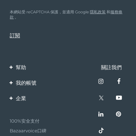
本網站受 reCAPTCHA 保護，並適用 Google
隱私政策
和
服務條
款
。
幫助
關註我們
聯繫我們
我的帳號
訂單與運輸
產品註冊
企業
保修與退換貨
客服支持
關於FOREO
常見問題
100%安全支付
夥伴計畫
電池資訊
Bazaarvoice口碑
聯盟新聞