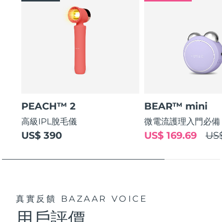
FAQ™ 101
FAQ™ 201
中國
LUNA™ 4 mini
面部提拉護理
預計送達日期
8/9/26
NEW
issa™ 4 smile
UFO™ 3 mini
Clinical anti-aging
LED mask
For young skin, T-zone
Premium anti-aging skincare
哥倫比亞
預計送達日期
8/13/26
Hybrid silicone sonic toothbrush
Red light therapy device for young skin
生髮
肌膚年輕化
克羅埃西亞
預計送達日期
8/9/26
FAQ™ 102
FAQ™ 202
LUNA™ 4 go
BEAR™ 設備
FAQ™ 301
FAQ™ 501
issa™ 4 baby
UFO™ 3 go
Advanced clinical anti-aging
LED mask
For travel or gym bag
All premium facelift devices
NEW
賽普勒斯
預計送達日期
8/10/26
LED hair strengthening scalp massager
Full-Spectrum Red Light Therapy
For ages 0-3
Portable red light therapy
捷克
預計送達日期
8/9/26
FAQ™ 103
FAQ™ 211
LUNA™護膚
保健品
PEACH™ 2
BEAR™ mini
FAQ™ Scalp Serum
FAQ™ 502
issa™ Teeth Whitening Set
面膜
Luxurious clinical anti-aging set
Anti-aging neck & décolleté LED mask
Premium cleansers & balm
丹麥
預計送達日期
8/9/26
高級IPL脫毛儀
微電流護理入門必備
Scalp recovery probiotic serum
Full-Spectrum Red Light Therapy
Dual LED + sonic device & 18% PAP gel
Rejuvenation & hydration
US$ 390
US$ 169.69
US
專業治療
愛沙尼亞
預計送達日期
8/9/26
FAQ™ P1 Primer
FAQ™ 221
LUNA™ 設備
FAQ™護膚品
ISSA™ 設備
UFO™ 設備
Manuka honey primer
Anti-aging LED hand mask
芬蘭
FAQ™ Red Light Serum
預計送達日期
8/9/26
All facial cleansing devices
All FAQ™ skincare
All silicone sonic toothbrushes
All deep facial hydration devices
法國
預計送達日期
8/9/26
脫毛
身體護理
真實反饋
BAZAAR VOICE
FAQ™護膚品
FAQ™護膚品
PEACH™ 2 Pro Max
BEAR™ 2 body
FAQ™產品
FAQ™ skincare
法屬玻里尼西亞
用戶評價
預計送達日期
8/13/26
All FAQ™ skincare
All FAQ™ skincare