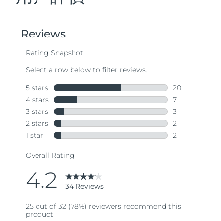
Professional IPL hair removal device
Microcurrent body toning
All hair treatments
All FAQ™ skincare
德國
預計送達日期
8/9/26
FAQ™產品
FAQ™產品
痘肌護理
眼部護理
直布羅陀
PEACH™ 2
LUNA™ 4 body
預計送達日期
8/13/26
FAQ™ products
All anti-aging treatments
All LED treatments
ESPADA™ 2 plus
BEAR™ 2 eyes & lips
IPL hair removal
Massaging body brush
All toning treatments
希臘
預計送達日期
8/9/26
Recurring acne LED therapy
Microcurrent line smoothing device
中國香港特別行政區
預計送達日期
8/10/26
PEACH™ 2 go
SUPERCHARGED™ serum
護發
毛孔護理
ESPADA™ 2
IRIS™ 2
Travel-friendly IPL hair removal
Firming body serum
匈牙利
LUNA™ 4 hair
預計送達日期
8/9/26
KIWI™ derma
Acne treatment device
Rejuvenating eye massager
NEW
2-in-1 LED scalp massager
Diamond microdermabrasion .
冰島
預計送達日期
8/10/26
PEACH™ Cooling Prep Gel
ESPADA™ Blemish Solution
眼部護膚
牙齒美白
Cooling IPL hair removal gel
印尼
預計送達日期
8/7/26
FLIP™ play advanced
KIWI™
Concentrated acne gel
Advanced eye care treatment
issa™ Teeth Whitening Set
LED light hairbrush
Blackhead remover
愛爾蘭
預計送達日期
8/9/26
更多的
Dual LED + sonic device & 18% PAP gel
ESPADA™ 設備
眼部護理設備
曼島
預計送達日期
8/11/26
LUNA™ Dual-Peptide Scalp
KIWI™ 皮肤护理
All acne treatment devices
All revitalizing eye massagers
Serum
issa™ Teeth Whitening Gel