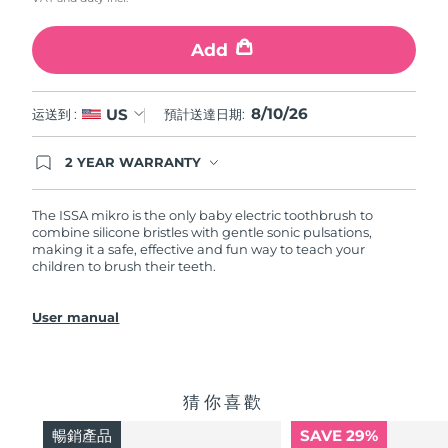
瑞典美膚護理
奧地利
預計送達日期
8/9/26
Add
巴林
預計送達日期
8/10/26
8/10/26
US
运送到 :
預計送達日期:
面部清潔
緊致提拉
比利時
預計送達日期
8/9/26
LUNA™ 4 套裝
BEAR™ 2 套裝
2 YEAR WARRANTY
百慕達
預計送達日期
8/15/26
Ordering today registers you for full FOREO
Anti-aging massage
Microcurrent toning
warranty coverage. This means if you experience
issues within 2-year of purchase, FOREO will
The ISSA mikro is the only baby electric toothbrush to
波士尼亞與赫塞哥維納
預計送達日期
8/12/26
replace your product free of charge.
combine silicone bristles with gentle sonic pulsations,
補水保濕
口腔護理
making it a safe, effective and fun way to teach your
LUNA™ 4 Plus
BEAR™ 2 go
汶萊
children to brush their teeth.
預計送達日期
8/14/26
UFO™ 3 套裝
issa™ 4
Massage, LED heating
Microcurrent toning on-the-go
FAQ™ 抗老護理
Deep facial hydration
Hybrid silicone sonic toothbrush
保加利亞
預計送達日期
8/9/26
User manual
NEW
LUNA™ 4 Men
BEAR™ 2 eyes & lips
加拿大
預計送達日期
8/13/26
UFO™ 3 LED
issa™ 4 plus
For men, anti-aging massage
Microcurrent line smoothing device
Near-infrared and red light therapy
猜你喜歡
Smart hybrid silicone sonic toothbrush
智利
預計送達日期
8/13/26
device
抗老
LED 護理
暢銷產品
SAVE 29%