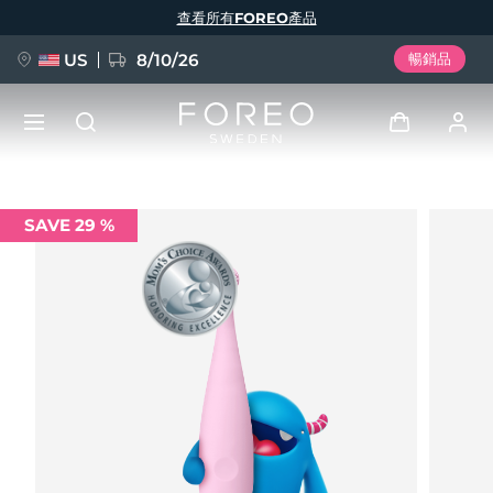
移
查看所有FOREO產品
至
主
內
容
US
8/10/26
暢銷品
新品
登入
SAVE 29 %
語言
BREAKING NEWS
用戶信息
English
Deutsch
Español
我的設備
FAQ™ Pure Beauty-Tech Elixir
Français
Italiano
Português
我的訂單
Polski
Svenska
Русский
Türkçe
简体中文
繁體中文
我的地址
issa™ Teeth Whitening Set
我的訂閱