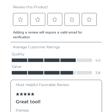
Advanced pore care essentials
以色列
預計送達日期
8/13/26
For healthy hair
18% PAP
護膚品
男士
義大利
預計送達日期
8/9/26
日本
預計送達日期
8/12/26
澤西島
預計送達日期
8/14/26
全部購買
哈薩克
預計送達日期
8/11/26
FOREO APP
科威特
預計送達日期
8/9/26
關於我們
拉脫維亞
預計送達日期
8/9/26
黎巴嫩
預計送達日期
8/10/26
立陶宛
預計送達日期
8/9/26
盧森堡
預計送達日期
8/9/26