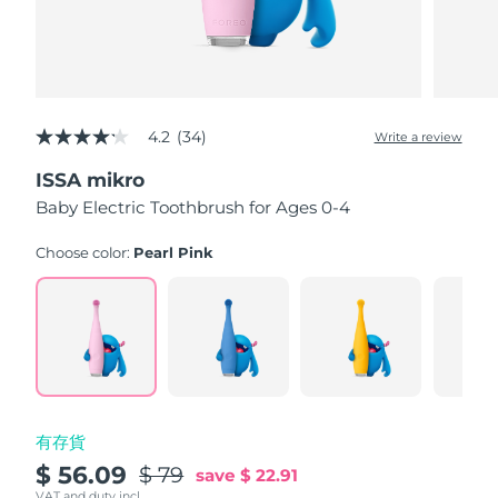
發貨國家
美國
預計送達日期
8/10/26
FAQ™ Dual LED Panel
英國
預計送達日期
8/9/26
4.2
(34)
Write a review
4.2
out
熱門產品
西班牙
預計送達日期
8/9/26
ISSA mikro
of
5
Baby Electric Toothbrush for Ages 0-4
stars,
澳洲
預計送達日期
8/12/26
average
rating
Choose color:
Pearl Pink
value.
法國
預計送達日期
8/9/26
Read
特別優惠
暢銷產品
34
Reviews.
德國
預計送達日期
8/9/26
Same
page
link.
加拿大
預計送達日期
8/13/26
紅光療法
有存貨
$ 56.09
$ 79
save
$ 22.91
澳洲
預計送達日期
8/12/26
VAT and duty incl.