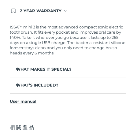
2 YEAR WARRANTY
波蘭
預計送達日期
8/13/26
Ordering today registers you for full FOREO
warranty coverage. This means if you experience
issues within 2-year of purchase, FOREO will
ISSA™ mini 3 is the most advanced compact sonic electric
葡萄牙
預計送達日期
8/12/26
replace your product free of charge.
toothbrush. It fits every pocket and improves oral care by
140%. Take it wherever you go because it lasts up to 265
波多黎各
days on a single USB charge. The bacteria-resistant silicone
預計送達日期
8/14/26
forever stays clean and you only need to change brush
heads every 6 months.
卡達
預計送達日期
8/13/26
WHAT MAKES IT SPECIAL?
留尼旺
預計送達日期
8/17/26
Clinically proven to improve overall oral hygiene by
140%.
WHAT’S INCLUDED?
羅馬尼亞
預計送達日期
8/12/26
Removes 30% more plaque than a regular toothbrush.
ISSA
mini 3
™
俄羅斯
預計送達日期
8/20/26
100% of users report it's non-abrasive on teeth, and
User manual
USB charging cable
gums look healthier and don't feel irritated.
General manual
Built-in smiley faces time 2-min brushing routine &
沙烏地阿拉伯
預計送達日期
8/13/26
show when you haven’t brushed in over 12 hours.
2-year warranty (Spain, Portugal, Sweden: 3-year
warranty)
相關產品
Designed to work effectively with a natural brushing
新加坡
預計送達日期
8/14/26
gesture.