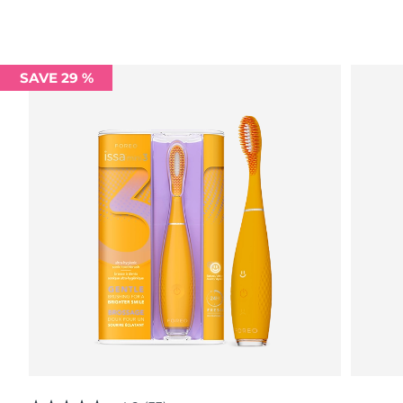
Advanced pore care essentials
以色列
預計送達日期
8/16/26
For healthy hair
18% PAP
護膚品
男士
義大利
預計送達日期
8/12/26
SAVE 29 %
日本
預計送達日期
8/15/26
澤西島
預計送達日期
8/17/26
全部購買
哈薩克
預計送達日期
8/14/26
FOREO APP
科威特
預計送達日期
8/12/26
關於我們
拉脫維亞
預計送達日期
8/12/26
黎巴嫩
預計送達日期
8/13/26
立陶宛
預計送達日期
8/12/26
盧森堡
預計送達日期
8/12/26