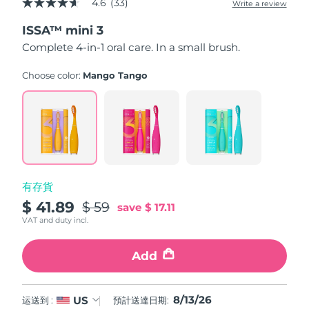
4.6
(33)
Write a review
4.6
中國澳門特別行政區
預計送達日期
8/14/26
out
ISSA™ mini 3
of
5
Complete 4-in-1 oral care. In a small brush.
馬來西亞
預計送達日期
8/15/26
stars,
average
rating
Choose color:
Mango Tango
馬爾他
預計送達日期
8/12/26
value.
Read
33
墨西哥
預計送達日期
8/16/26
Reviews.
Same
page
摩納哥
預計送達日期
8/13/26
link.
荷蘭
預計送達日期
8/12/26
有存貨
$ 41.89
$ 59
save
$ 17.11
紐西蘭
預計送達日期
8/12/26
VAT and duty incl.
挪威
預計送達日期
8/12/26
Add
阿曼
預計送達日期
8/15/26
8/13/26
US
运送到 :
預計送達日期:
菲律賓
預計送達日期
8/15/26