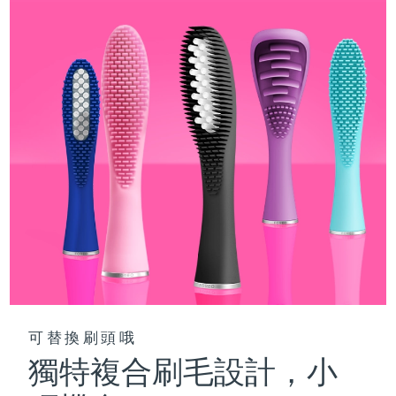
阿拉伯聯合大公國
預計送達日期
8/13/26
英國
預計送達日期
8/12/26
美國
預計送達日期
8/13/26
烏茲別克
預計送達日期
8/17/26
越南
預計送達日期
8/18/26
可替換刷頭哦
獨特複合刷毛設計，小