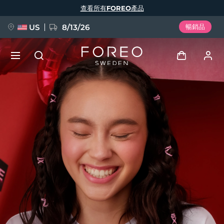
移
查看所有FOREO產品
至
主
內
容
US
8/13/26
暢銷品
新品
登入
語言
BREAKING NEWS
用戶信息
English
Deutsch
Español
我的設備
FAQ™ Pure Beauty-Tech Elixir
Français
Italiano
Português
我的訂單
Polski
Svenska
Русский
Türkçe
简体中文
繁體中文
我的地址
issa™ Teeth Whitening Set
我的訂閱