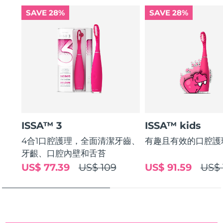
Lasts up to 265 days per USB charge. Travel-friendly with
斯洛伐克
預計送達日期
8/12/26
SAVE 28%
SAVE 28%
travel pouch. Features new anti-slip grip.
斯洛維尼亞
預計送達日期
8/12/26
南非
預計送達日期
8/20/26
南韓
預計送達日期
8/14/26
西班牙
預計送達日期
8/12/26
ISSA™ 3
ISSA™ kids
瑞典
預計送達日期
8/12/26
4合1口腔護理，全面清潔牙齒、
有趣且有效的口腔護
瑞士
預計送達日期
8/12/26
牙齦、口腔內壁和舌苔
US$ 77.39
US$ 109
US$ 91.59
US$ 
台灣
預計送達日期
8/17/26
泰國
預計送達日期
8/16/26
土耳其
預計送達日期
8/13/26