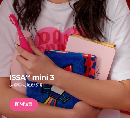
發貨國家
美國
預計送達日期
8/13/26
FAQ™ Dual LED Panel
英國
預計送達日期
8/12/26
熱門產品
西班牙
預計送達日期
8/12/26
澳洲
預計送達日期
8/15/26
法國
預計送達日期
8/12/26
ISSA
mini 3
TM
特別優惠
暢銷產品
矽膠聲波脈動牙刷
德國
預計送達日期
8/12/26
加拿大
預計送達日期
8/16/26
即刻購買
紅光療法
澳洲
預計送達日期
8/15/26