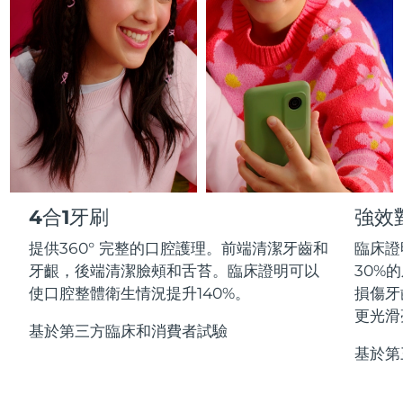
Professional IPL hair removal device
Microcurrent body toning
All hair treatments
All FAQ™ skincare
德國
預計送達日期
8/12/26
FAQ™產品
FAQ™產品
痘肌護理
眼部護理
直布羅陀
PEACH™ 2
LUNA™ 4 body
預計送達日期
8/16/26
FAQ™ products
All anti-aging treatments
All LED treatments
ESPADA™ 2 plus
BEAR™ 2 eyes & lips
IPL hair removal
Massaging body brush
All toning treatments
希臘
預計送達日期
8/12/26
Recurring acne LED therapy
Microcurrent line smoothing device
中國香港特別行政區
預計送達日期
8/13/26
PEACH™ 2 go
SUPERCHARGED™ serum
護發
毛孔護理
ESPADA™ 2
IRIS™ 2
Travel-friendly IPL hair removal
Firming body serum
匈牙利
LUNA™ 4 hair
預計送達日期
8/12/26
KIWI™ derma
Acne treatment device
Rejuvenating eye massager
NEW
4合1牙刷
強效
2-in-1 LED scalp massager
Diamond microdermabrasion .
冰島
預計送達日期
8/13/26
提供360° 完整的口腔護理。前端清潔牙齒和
臨床證
PEACH™ Cooling Prep Gel
ESPADA™ Blemish Solution
眼部護膚
牙齦，後端清潔臉頰和舌苔。臨床證明可以
30%
牙齒美白
Cooling IPL hair removal gel
印尼
預計送達日期
8/10/26
FLIP™ play advanced
KIWI™
使口腔整體衛生情況提升140%。
損傷牙
Concentrated acne gel
Advanced eye care treatment
issa™ Teeth Whitening Set
LED light hairbrush
Blackhead remover
更光滑
愛爾蘭
預計送達日期
8/12/26
更多的
Dual LED + sonic device & 18% PAP gel
基於第三方臨床和消費者試驗
基於第
ESPADA™ 設備
眼部護理設備
曼島
預計送達日期
8/14/26
LUNA™ Dual-Peptide Scalp
KIWI™ 皮肤护理
All acne treatment devices
All revitalizing eye massagers
Serum
issa™ Teeth Whitening Gel