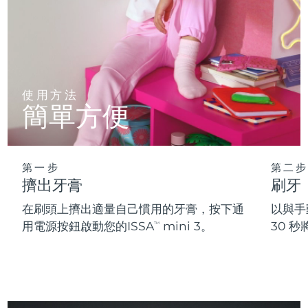
使用方法
簡單方便
第一步
第二步
擠出牙膏
刷牙
在刷頭上擠出適量自己慣用的牙膏，按下通
以與手
用電源按鈕啟動您的ISSA
mini 3。
30 
TM