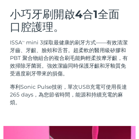
瑞典美膚護理
奧地利
預計送達日期
8/12/26
小巧牙刷開啟4合1全面
口腔護理。
巴林
預計送達日期
8/13/26
面部清潔
緊致提拉
比利時
預計送達日期
8/12/26
ISSA
mini 3採取最健康的刷牙方式——有效清潔
TM
LUNA™ 4 套裝
BEAR™ 2 套裝
牙齒、牙齦、臉頰和舌苔。超柔軟的醫用級矽膠和
百慕達
預計送達日期
8/18/26
Anti-aging massage
Microcurrent toning
PBT 聚合物組合的複合刷毛能夠輕柔按摩牙齦，有
效掃除牙菌斑。強效潔齒同時保護牙齦和牙釉質免
波士尼亞與赫塞哥維納
預計送達日期
8/15/26
受過度刷牙帶來的損傷。
補水保濕
口腔護理
LUNA™ 4 Plus
BEAR™ 2 go
汶萊
預計送達日期
8/17/26
UFO™ 3 套裝
issa™ 4
專利Sonic Pulse技術，單次USB充電可使用長達
Massage, LED heating
Microcurrent toning on-the-go
FAQ™ 抗老護理
Deep facial hydration
Hybrid silicone sonic toothbrush
265 days，為您節省時間，能源和持續充電的麻
保加利亞
預計送達日期
8/12/26
煩。
NEW
LUNA™ 4 Men
BEAR™ 2 eyes & lips
加拿大
預計送達日期
8/16/26
UFO™ 3 LED
issa™ 4 plus
For men, anti-aging massage
Microcurrent line smoothing device
Near-infrared and red light therapy
Smart hybrid silicone sonic toothbrush
智利
預計送達日期
8/16/26
device
抗老
LED 護理