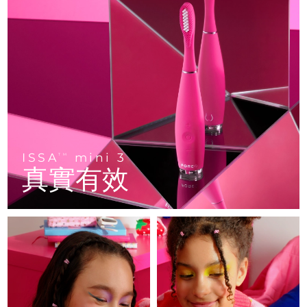
FAQ™ 101
FAQ™ 201
中國
LUNA™ 4 mini
面部提拉護理
預計送達日期
8/12/26
NEW
issa™ 4 smile
UFO™ 3 mini
Clinical anti-aging
LED mask
For young skin, T-zone
Premium anti-aging skincare
哥倫比亞
預計送達日期
8/16/26
Hybrid silicone sonic toothbrush
Red light therapy device for young skin
生髮
肌膚年輕化
克羅埃西亞
預計送達日期
8/12/26
FAQ™ 102
FAQ™ 202
LUNA™ 4 go
BEAR™ 設備
FAQ™ 301
FAQ™ 501
issa™ 4 baby
UFO™ 3 go
Advanced clinical anti-aging
LED mask
For travel or gym bag
All premium facelift devices
NEW
賽普勒斯
預計送達日期
8/13/26
LED hair strengthening scalp massager
Full-Spectrum Red Light Therapy
For ages 0-3
Portable red light therapy
捷克
預計送達日期
8/12/26
FAQ™ 103
FAQ™ 211
LUNA™護膚
保健品
FAQ™ Scalp Serum
FAQ™ 502
ISSA
mini 3
issa™ Teeth Whitening Set
面膜
TM
Luxurious clinical anti-aging set
Anti-aging neck & décolleté LED mask
Premium cleansers & balm
丹麥
預計送達日期
8/12/26
真實有效
Scalp recovery probiotic serum
Full-Spectrum Red Light Therapy
Dual LED + sonic device & 18% PAP gel
Rejuvenation & hydration
專業治療
愛沙尼亞
預計送達日期
8/12/26
FAQ™ P1 Primer
FAQ™ 221
LUNA™ 設備
FAQ™護膚品
ISSA™ 設備
UFO™ 設備
Manuka honey primer
Anti-aging LED hand mask
芬蘭
FAQ™ Red Light Serum
預計送達日期
8/12/26
All facial cleansing devices
All FAQ™ skincare
All silicone sonic toothbrushes
All deep facial hydration devices
法國
預計送達日期
8/12/26
脫毛
身體護理
FAQ™護膚品
FAQ™護膚品
PEACH™ 2 Pro Max
BEAR™ 2 body
FAQ™產品
FAQ™ skincare
法屬玻里尼西亞
預計送達日期
8/16/26
All FAQ™ skincare
All FAQ™ skincare