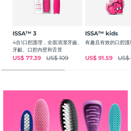
斯洛伐克
預計送達日期
8/8/26
斯洛維尼亞
預計送達日期
8/8/26
ISSA™ 3
ISSA™ kids
南非
預計送達日期
8/16/26
4合1口腔護理，全面清潔牙齒、
有趣且有效的口腔護
南韓
預計送達日期
8/10/26
牙齦、口腔內壁和舌苔
US$ 77.39
US$ 109
US$ 91.59
US$ 
西班牙
預計送達日期
8/8/26
瑞典
預計送達日期
8/8/26
瑞士
預計送達日期
8/8/26
台灣
預計送達日期
8/13/26
泰國
預計送達日期
8/12/26
土耳其
預計送達日期
8/9/26