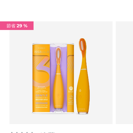
Advanced pore care essentials
以色列
預計送達日期
8/12/26
For healthy hair
18% PAP
護膚品
男士
義大利
預計送達日期
8/8/26
節省 29 %
日本
預計送達日期
8/11/26
澤西島
預計送達日期
8/13/26
全部購買
哈薩克
預計送達日期
8/10/26
FOREO APP
科威特
預計送達日期
8/8/26
關於我們
拉脫維亞
預計送達日期
8/8/26
黎巴嫩
預計送達日期
8/9/26
立陶宛
預計送達日期
8/8/26
盧森堡
預計送達日期
8/8/26