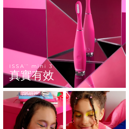
FAQ™ 101
FAQ™ 201
中國
LUNA™ 4 mini
面部提拉護理
預計送達日期
8/8/26
NEW
issa™ 4 smile
UFO™ 3 mini
Clinical anti-aging
LED mask
For young skin, T-zone
Premium anti-aging skincare
哥倫比亞
預計送達日期
8/12/26
Hybrid silicone sonic toothbrush
Red light therapy device for young skin
生髮
肌膚年輕化
克羅埃西亞
預計送達日期
8/8/26
FAQ™ 102
FAQ™ 202
LUNA™ 4 go
BEAR™ 設備
FAQ™ 301
FAQ™ 501
issa™ 4 baby
UFO™ 3 go
Advanced clinical anti-aging
LED mask
For travel or gym bag
All premium facelift devices
NEW
賽普勒斯
預計送達日期
8/9/26
LED hair strengthening scalp massager
Full-Spectrum Red Light Therapy
For ages 0-3
Portable red light therapy
捷克
預計送達日期
8/8/26
FAQ™ 103
FAQ™ 211
LUNA™護膚
保健品
FAQ™ Scalp Serum
FAQ™ 502
ISSA
mini 3
issa™ Teeth Whitening Set
面膜
TM
Luxurious clinical anti-aging set
Anti-aging neck & décolleté LED mask
Premium cleansers & balm
丹麥
預計送達日期
8/8/26
真實有效
Scalp recovery probiotic serum
Full-Spectrum Red Light Therapy
Dual LED + sonic device & 18% PAP gel
Rejuvenation & hydration
專業治療
愛沙尼亞
預計送達日期
8/8/26
FAQ™ P1 Primer
FAQ™ 221
LUNA™ 設備
FAQ™護膚品
ISSA™ 設備
UFO™ 設備
Manuka honey primer
Anti-aging LED hand mask
芬蘭
FAQ™ Red Light Serum
預計送達日期
8/8/26
All facial cleansing devices
All FAQ™ skincare
All silicone sonic toothbrushes
All deep facial hydration devices
法國
預計送達日期
8/8/26
脫毛
身體護理
FAQ™護膚品
FAQ™護膚品
PEACH™ 2 Pro Max
BEAR™ 2 body
FAQ™產品
FAQ™ skincare
法屬玻里尼西亞
預計送達日期
8/12/26
All FAQ™ skincare
All FAQ™ skincare