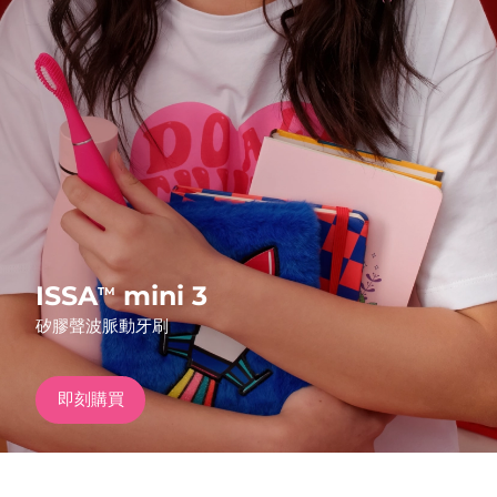
發貨國家
美國
預計送達日期
8/9/26
FAQ™ Dual LED Panel
英國
預計送達日期
8/8/26
熱門產品
西班牙
預計送達日期
8/8/26
澳洲
預計送達日期
8/11/26
法國
預計送達日期
8/8/26
ISSA
mini 3
TM
特別優惠
暢銷產品
矽膠聲波脈動牙刷
德國
預計送達日期
8/8/26
加拿大
預計送達日期
8/12/26
即刻購買
紅光療法
澳洲
預計送達日期
8/11/26