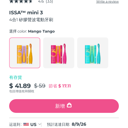
4.6
(33)
Write a review
4.6
中國澳門特別行政區
預計送達日期
8/10/26
out
ISSA™ mini 3
of
5
4合1 矽膠聲波電動牙刷
馬來西亞
預計送達日期
8/11/26
stars,
average
rating
選擇 color:
Mango Tango
馬爾他
預計送達日期
8/8/26
value.
Read
33
墨西哥
預計送達日期
8/12/26
Reviews.
Same
page
摩納哥
預計送達日期
8/9/26
link.
荷蘭
預計送達日期
8/8/26
有存貨
$ 41.89
$ 59
節省
$ 17.11
紐西蘭
預計送達日期
8/8/26
包括增值稅和關稅
挪威
預計送達日期
8/8/26
新增
阿曼
預計送達日期
8/11/26
8/9/26
US
运送到 :
預計送達日期:
菲律賓
預計送達日期
8/11/26