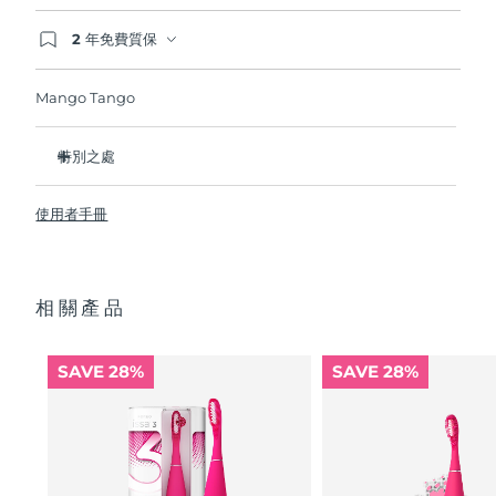
2 年免費質保
波蘭
預計送達日期
8/9/26
如果您在2年質保期內發現任何非人為品質問題，
FOREO將免費為您更換產品。
Mango Tango
葡萄牙
預計送達日期
8/8/26
波多黎各
預計送達日期
8/10/26
特別之處
临床证明它可以将整体口腔卫生状况提升 140%.
卡達
預計送達日期
8/9/26
使用者手冊
更能比傳統牙刷多清除30%牙菌斑。
100% 的用戶反饋 對牙齒沒有磨蝕性，而且他們的牙齦看起來
留尼旺
預計送達日期
8/13/26
更健康並且不會感到刺激 內置微笑助手提供2分鐘口腔清潔計
時，並在您超過12小時未刷牙後提示您。
相關產品
羅馬尼亞
預計送達日期
8/8/26
自然刷牙手勢，高效淨齒。
單次USB充電可以續航長達265天。附配防塵袋，外出更便
俄羅斯
預計送達日期
8/16/26
攜。新增防滑觸點設計帶來更舒適刷牙體驗。
SAVE 28%
SAVE 28%
沙烏地阿拉伯
預計送達日期
8/9/26
新加坡
預計送達日期
8/10/26