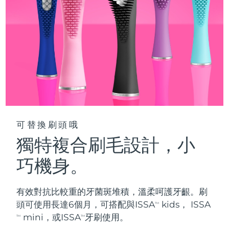
阿拉伯聯合大公國
預計送達日期
8/9/26
英國
預計送達日期
8/8/26
美國
預計送達日期
8/9/26
烏茲別克
預計送達日期
8/13/26
越南
預計送達日期
8/14/26
可替換刷頭哦
獨特複合刷毛設計，小
巧機身。
有效對抗比較重的牙菌斑堆積，溫柔呵護牙齦。刷
頭可使用長達6個月，可搭配與ISSA
kids， ISSA
TM
mini，或ISSA
牙刷使用。
TM
TM