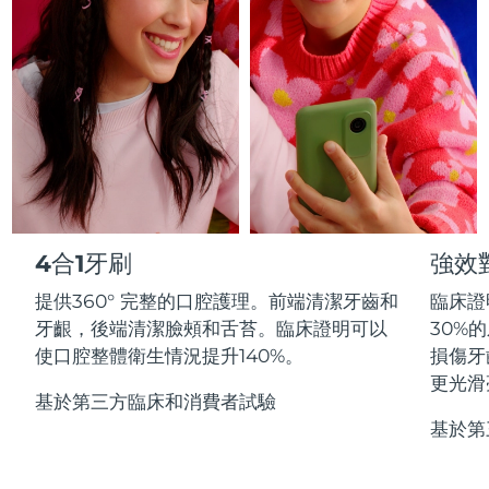
Professional IPL hair removal device
Microcurrent body toning
All hair treatments
All FAQ™ skincare
德國
預計送達日期
8/8/26
FAQ™產品
FAQ™產品
痘肌護理
眼部護理
直布羅陀
PEACH™ 2
LUNA™ 4 body
預計送達日期
8/12/26
FAQ™ products
All anti-aging treatments
All LED treatments
ESPADA™ 2 plus
BEAR™ 2 eyes & lips
IPL hair removal
Massaging body brush
All toning treatments
希臘
預計送達日期
8/8/26
Recurring acne LED therapy
Microcurrent line smoothing device
中國香港特別行政區
預計送達日期
8/9/26
PEACH™ 2 go
SUPERCHARGED™ serum
護發
毛孔護理
ESPADA™ 2
IRIS™ 2
Travel-friendly IPL hair removal
Firming body serum
匈牙利
LUNA™ 4 hair
預計送達日期
8/8/26
KIWI™ derma
Acne treatment device
Rejuvenating eye massager
NEW
4合1牙刷
強效
2-in-1 LED scalp massager
Diamond microdermabrasion .
冰島
預計送達日期
8/9/26
提供360° 完整的口腔護理。前端清潔牙齒和
臨床證
PEACH™ Cooling Prep Gel
ESPADA™ Blemish Solution
眼部護膚
牙齦，後端清潔臉頰和舌苔。臨床證明可以
30%
牙齒美白
Cooling IPL hair removal gel
印尼
預計送達日期
8/6/26
FLIP™ play advanced
KIWI™
使口腔整體衛生情況提升140%。
損傷牙
Concentrated acne gel
Advanced eye care treatment
issa™ Teeth Whitening Set
LED light hairbrush
Blackhead remover
更光滑
愛爾蘭
預計送達日期
8/8/26
更多的
Dual LED + sonic device & 18% PAP gel
基於第三方臨床和消費者試驗
基於第
ESPADA™ 設備
眼部護理設備
曼島
預計送達日期
8/10/26
LUNA™ Dual-Peptide Scalp
KIWI™ 皮肤护理
All acne treatment devices
All revitalizing eye massagers
Serum
issa™ Teeth Whitening Gel