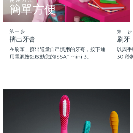
簡單方便
第一步
第二步
擠出牙膏
刷牙
在刷頭上擠出適量自己慣用的牙膏，按下通
以與手
用電源按鈕啟動您的ISSA
mini 3。
30 
TM