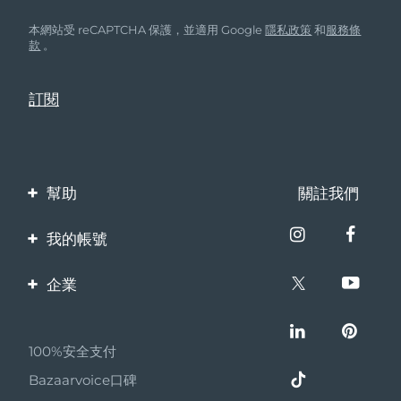
本網站受 reCAPTCHA 保護，並適用 Google
隱私政策
和
服務條
款
。
幫助
關註我們
聯繫我們
我的帳號
訂單與運輸
產品註冊
企業
保修與退換貨
客服支持
關於FOREO
常見問題
100%安全支付
夥伴計畫
電池資訊
Bazaarvoice口碑
聯盟新聞