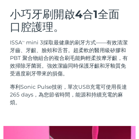
瑞典美膚護理
奧地利
預計送達日期
8/8/26
小巧牙刷開啟4合1全面
口腔護理。
巴林
預計送達日期
8/9/26
面部清潔
緊致提拉
比利時
預計送達日期
8/8/26
ISSA
mini 3採取最健康的刷牙方式——有效清潔
TM
LUNA™ 4 套裝
BEAR™ 2 套裝
牙齒、牙齦、臉頰和舌苔。超柔軟的醫用級矽膠和
百慕達
預計送達日期
8/14/26
Anti-aging massage
Microcurrent toning
PBT 聚合物組合的複合刷毛能夠輕柔按摩牙齦，有
效掃除牙菌斑。強效潔齒同時保護牙齦和牙釉質免
波士尼亞與赫塞哥維納
預計送達日期
8/11/26
受過度刷牙帶來的損傷。
補水保濕
口腔護理
LUNA™ 4 Plus
BEAR™ 2 go
汶萊
預計送達日期
8/13/26
UFO™ 3 套裝
issa™ 4
專利Sonic Pulse技術，單次USB充電可使用長達
Massage, LED heating
Microcurrent toning on-the-go
FAQ™ 抗老護理
Deep facial hydration
Hybrid silicone sonic toothbrush
265 days，為您節省時間，能源和持續充電的麻
保加利亞
預計送達日期
8/8/26
煩。
NEW
LUNA™ 4 Men
BEAR™ 2 eyes & lips
加拿大
預計送達日期
8/12/26
UFO™ 3 LED
issa™ 4 plus
For men, anti-aging massage
Microcurrent line smoothing device
Near-infrared and red light therapy
Smart hybrid silicone sonic toothbrush
智利
預計送達日期
8/12/26
device
抗老
LED 護理