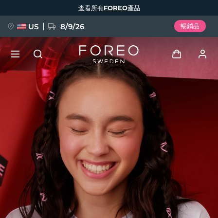
移
查看所有FOREO產品
至
主
內
容
US
8/9/26
暢銷品
新品
登入
語言
BREAKING NEWS
用戶信息
English
Deutsch
Español
我的設備
FAQ™ Pure Beauty-Tech Elixir
Français
Italiano
Português
我的訂單
Polski
Svenska
Русский
Türkçe
简体中文
繁體中文
我的地址
issa™ Teeth Whitening Set
我的訂閱