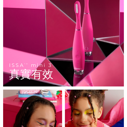
FAQ™ 101
FAQ™ 201
中國
LUNA™ 4 mini
面部提拉護理
預計送達日期
12/8/26
NEW
issa™ 4 smile
UFO™ 3 mini
Clinical anti-aging
LED mask
For young skin, T-zone
Premium anti-aging skincare
哥倫比亞
預計送達日期
16/8/26
Hybrid silicone sonic toothbrush
Red light therapy device for young skin
生髮
肌膚年輕化
克羅埃西亞
預計送達日期
12/8/26
FAQ™ 102
FAQ™ 202
LUNA™ 4 go
BEAR™ 設備
FAQ™ 301
FAQ™ 501
issa™ 4 baby
UFO™ 3 go
Advanced clinical anti-aging
LED mask
For travel or gym bag
All premium facelift devices
NEW
賽普勒斯
預計送達日期
13/8/26
LED hair strengthening scalp massager
Full-Spectrum Red Light Therapy
For ages 0-3
Portable red light therapy
捷克
預計送達日期
12/8/26
FAQ™ 103
FAQ™ 211
LUNA™護膚
保健品
FAQ™ Scalp Serum
FAQ™ 502
ISSA
mini 3
issa™ Teeth Whitening Set
面膜
TM
Luxurious clinical anti-aging set
Anti-aging neck & décolleté LED mask
Premium cleansers & balm
丹麥
預計送達日期
12/8/26
真實有效
Scalp recovery probiotic serum
Full-Spectrum Red Light Therapy
Dual LED + sonic device & 18% PAP gel
Rejuvenation & hydration
專業治療
愛沙尼亞
預計送達日期
12/8/26
FAQ™ P1 Primer
FAQ™ 221
LUNA™ 設備
FAQ™護膚品
ISSA™ 設備
UFO™ 設備
Manuka honey primer
Anti-aging LED hand mask
芬蘭
FAQ™ Red Light Serum
預計送達日期
12/8/26
All facial cleansing devices
All FAQ™ skincare
All silicone sonic toothbrushes
All deep facial hydration devices
法國
預計送達日期
12/8/26
脫毛
身體護理
FAQ™護膚品
FAQ™護膚品
PEACH™ 2 Pro Max
BEAR™ 2 body
FAQ™產品
FAQ™ skincare
法屬玻里尼西亞
預計送達日期
16/8/26
All FAQ™ skincare
All FAQ™ skincare