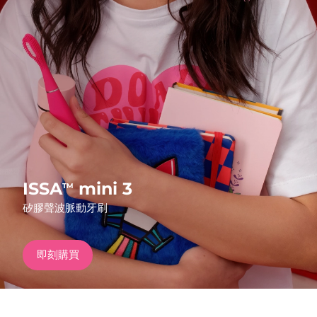
發貨國家
美國
預計送達日期
13/8/26
FAQ™ Dual LED Panel
英國
預計送達日期
12/8/26
熱門產品
西班牙
預計送達日期
12/8/26
澳洲
預計送達日期
15/8/26
法國
預計送達日期
12/8/26
ISSA
mini 3
TM
特別優惠
暢銷產品
矽膠聲波脈動牙刷
德國
預計送達日期
12/8/26
加拿大
預計送達日期
16/8/26
即刻購買
紅光療法
澳洲
預計送達日期
15/8/26