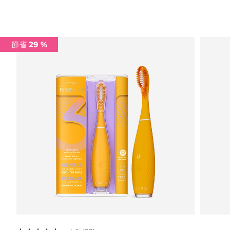
Advanced pore care essentials
以色列
預計送達日期
16/8/26
For healthy hair
18% PAP
護膚品
男士
義大利
預計送達日期
12/8/26
節省 29 %
日本
預計送達日期
15/8/26
澤西島
預計送達日期
17/8/26
全部購買
哈薩克
預計送達日期
14/8/26
FOREO APP
科威特
預計送達日期
12/8/26
關於我們
拉脫維亞
預計送達日期
12/8/26
黎巴嫩
預計送達日期
13/8/26
立陶宛
預計送達日期
12/8/26
盧森堡
預計送達日期
12/8/26