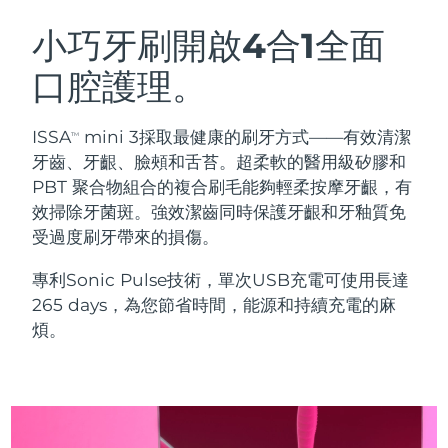
瑞典美膚護理
奧地利
預計送達日期
12/8/26
小巧牙刷開啟4合1全面
口腔護理。
巴林
預計送達日期
13/8/26
面部清潔
緊致提拉
比利時
預計送達日期
12/8/26
ISSA
mini 3採取最健康的刷牙方式——有效清潔
TM
LUNA™ 4 套裝
BEAR™ 2 套裝
牙齒、牙齦、臉頰和舌苔。超柔軟的醫用級矽膠和
百慕達
預計送達日期
18/8/26
Anti-aging massage
Microcurrent toning
PBT 聚合物組合的複合刷毛能夠輕柔按摩牙齦，有
效掃除牙菌斑。強效潔齒同時保護牙齦和牙釉質免
波士尼亞與赫塞哥維納
預計送達日期
15/8/26
受過度刷牙帶來的損傷。
補水保濕
口腔護理
LUNA™ 4 Plus
BEAR™ 2 go
汶萊
預計送達日期
17/8/26
UFO™ 3 套裝
issa™ 4
專利Sonic Pulse技術，單次USB充電可使用長達
Massage, LED heating
Microcurrent toning on-the-go
FAQ™ 抗老護理
Deep facial hydration
Hybrid silicone sonic toothbrush
265 days，為您節省時間，能源和持續充電的麻
保加利亞
預計送達日期
12/8/26
煩。
NEW
LUNA™ 4 Men
BEAR™ 2 eyes & lips
加拿大
預計送達日期
16/8/26
UFO™ 3 LED
issa™ 4 plus
For men, anti-aging massage
Microcurrent line smoothing device
Near-infrared and red light therapy
Smart hybrid silicone sonic toothbrush
智利
預計送達日期
16/8/26
device
抗老
LED 護理