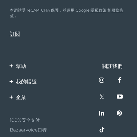
本網站受 reCAPTCHA 保護，並適用 Google
隱私政策
和
服務條
款
。
幫助
關註我們
聯繫我們
我的帳號
訂單與運輸
產品註冊
企業
保修與退換貨
客服支持
關於FOREO
常見問題
100%安全支付
夥伴計畫
電池資訊
Bazaarvoice口碑
聯盟新聞