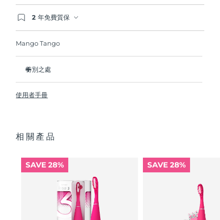
2 年免費質保
波蘭
預計送達日期
13/8/26
如果您在2年質保期內發現任何非人為品質問題，
FOREO將免費為您更換產品。
Mango Tango
葡萄牙
預計送達日期
12/8/26
波多黎各
預計送達日期
14/8/26
特別之處
临床证明它可以将整体口腔卫生状况提升 140%.
卡達
預計送達日期
13/8/26
使用者手冊
更能比傳統牙刷多清除30%牙菌斑。
100% 的用戶反饋 對牙齒沒有磨蝕性，而且他們的牙齦看起來
留尼旺
預計送達日期
17/8/26
更健康並且不會感到刺激 內置微笑助手提供2分鐘口腔清潔計
時，並在您超過12小時未刷牙後提示您。
相關產品
羅馬尼亞
預計送達日期
12/8/26
自然刷牙手勢，高效淨齒。
單次USB充電可以續航長達265天。附配防塵袋，外出更便
俄羅斯
預計送達日期
20/8/26
攜。新增防滑觸點設計帶來更舒適刷牙體驗。
SAVE 28%
SAVE 28%
沙烏地阿拉伯
預計送達日期
13/8/26
新加坡
預計送達日期
14/8/26