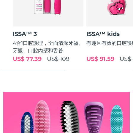
斯洛伐克
預計送達日期
12/8/26
斯洛維尼亞
預計送達日期
12/8/26
ISSA™ 3
ISSA™ kids
南非
預計送達日期
20/8/26
4合1口腔護理，全面清潔牙齒、
有趣且有效的口腔護
南韓
預計送達日期
14/8/26
牙齦、口腔內壁和舌苔
US$ 77.39
US$ 109
US$ 91.59
US$ 
西班牙
預計送達日期
12/8/26
瑞典
預計送達日期
12/8/26
瑞士
預計送達日期
12/8/26
台灣
預計送達日期
17/8/26
泰國
預計送達日期
16/8/26
土耳其
預計送達日期
13/8/26