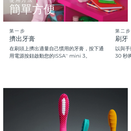
簡單方便
第一步
第二步
擠出牙膏
刷牙
在刷頭上擠出適量自己慣用的牙膏，按下通
以與手
用電源按鈕啟動您的ISSA
mini 3。
30 
TM