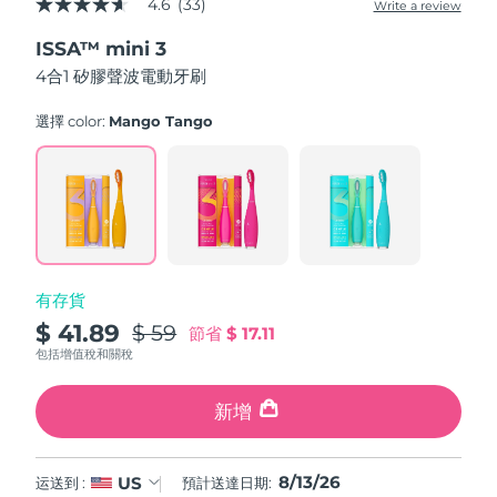
4.6
(33)
Write a review
4.6
中國澳門特別行政區
預計送達日期
14/8/26
out
ISSA™ mini 3
of
5
4合1 矽膠聲波電動牙刷
馬來西亞
預計送達日期
15/8/26
stars,
average
rating
選擇 color:
Mango Tango
馬爾他
預計送達日期
12/8/26
value.
Read
33
墨西哥
預計送達日期
16/8/26
Reviews.
Same
page
摩納哥
預計送達日期
13/8/26
link.
荷蘭
預計送達日期
12/8/26
有存貨
$ 41.89
$ 59
節省
$ 17.11
紐西蘭
預計送達日期
12/8/26
包括增值稅和關稅
挪威
預計送達日期
12/8/26
新增
阿曼
預計送達日期
15/8/26
8/13/26
US
运送到 :
預計送達日期:
菲律賓
預計送達日期
15/8/26