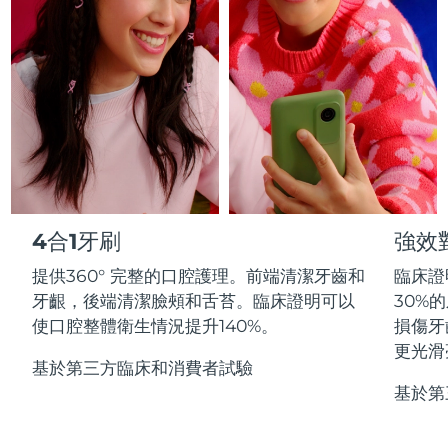
Professional IPL hair removal device
Microcurrent body toning
All hair treatments
All FAQ™ skincare
德國
預計送達日期
12/8/26
FAQ™產品
FAQ™產品
痘肌護理
眼部護理
直布羅陀
PEACH™ 2
LUNA™ 4 body
預計送達日期
16/8/26
FAQ™ products
All anti-aging treatments
All LED treatments
ESPADA™ 2 plus
BEAR™ 2 eyes & lips
IPL hair removal
Massaging body brush
All toning treatments
希臘
預計送達日期
12/8/26
Recurring acne LED therapy
Microcurrent line smoothing device
中國香港特別行政區
預計送達日期
13/8/26
PEACH™ 2 go
SUPERCHARGED™ serum
護發
毛孔護理
ESPADA™ 2
IRIS™ 2
Travel-friendly IPL hair removal
Firming body serum
匈牙利
LUNA™ 4 hair
預計送達日期
12/8/26
KIWI™ derma
Acne treatment device
Rejuvenating eye massager
NEW
4合1牙刷
強效
2-in-1 LED scalp massager
Diamond microdermabrasion .
冰島
預計送達日期
13/8/26
提供360° 完整的口腔護理。前端清潔牙齒和
臨床證
PEACH™ Cooling Prep Gel
ESPADA™ Blemish Solution
眼部護膚
牙齦，後端清潔臉頰和舌苔。臨床證明可以
30%
牙齒美白
Cooling IPL hair removal gel
印尼
預計送達日期
10/8/26
FLIP™ play advanced
KIWI™
使口腔整體衛生情況提升140%。
損傷牙
Concentrated acne gel
Advanced eye care treatment
issa™ Teeth Whitening Set
LED light hairbrush
Blackhead remover
更光滑
愛爾蘭
預計送達日期
12/8/26
更多的
Dual LED + sonic device & 18% PAP gel
基於第三方臨床和消費者試驗
基於第
ESPADA™ 設備
眼部護理設備
曼島
預計送達日期
14/8/26
LUNA™ Dual-Peptide Scalp
KIWI™ 皮肤护理
All acne treatment devices
All revitalizing eye massagers
Serum
issa™ Teeth Whitening Gel