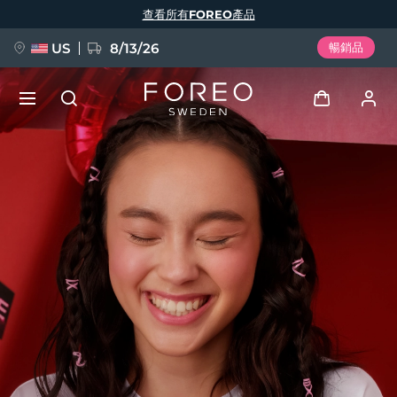
移
查看所有FOREO產品
至
主
內
容
US
8/13/26
暢銷品
新品
登入
語言
BREAKING NEWS
用戶信息
English
Deutsch
Español
我的設備
FAQ™ Pure Beauty-Tech Elixir
Français
Italiano
Português
我的訂單
Polski
Svenska
Русский
Türkçe
简体中文
繁體中文
我的地址
issa™ Teeth Whitening Set
我的訂閱