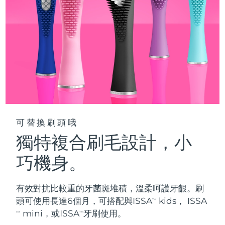
阿拉伯聯合大公國
預計送達日期
13/8/26
英國
預計送達日期
12/8/26
美國
預計送達日期
13/8/26
烏茲別克
預計送達日期
17/8/26
越南
預計送達日期
18/8/26
可替換刷頭哦
獨特複合刷毛設計，小
巧機身。
有效對抗比較重的牙菌斑堆積，溫柔呵護牙齦。刷
頭可使用長達6個月，可搭配與ISSA
kids， ISSA
TM
mini，或ISSA
牙刷使用。
TM
TM