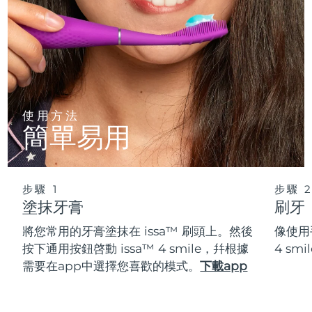
使用方法
簡單易用
步驟 1
步驟 
塗抹牙膏
刷牙
將您常用的牙膏塗抹在 issa™ 刷頭上。然後
像使用
按下通用按鈕啓動 issa™ 4 smile，幷根據
4 s
需要在app中選擇您喜歡的模式。
下載app