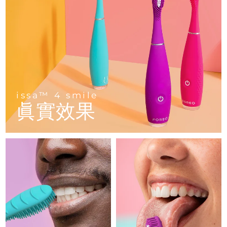
FAQ™ 101
FAQ™ 201
中國
LUNA™ 4 mini
面部提拉護理
預計送達日期
8/9/26
NEW
issa™ 4 smile
UFO™ 3 mini
Clinical anti-aging
LED mask
For young skin, T-zone
Premium anti-aging skincare
哥倫比亞
預計送達日期
8/13/26
Hybrid silicone sonic toothbrush
Red light therapy device for young skin
生髮
肌膚年輕化
克羅埃西亞
預計送達日期
8/9/26
FAQ™ 102
FAQ™ 202
LUNA™ 4 go
BEAR™ 設備
FAQ™ 301
FAQ™ 501
issa™ 4 baby
UFO™ 3 go
Advanced clinical anti-aging
LED mask
For travel or gym bag
All premium facelift devices
NEW
賽普勒斯
預計送達日期
8/10/26
LED hair strengthening scalp massager
Full-Spectrum Red Light Therapy
For ages 0-3
Portable red light therapy
issa™ 4 smile
捷克
預計送達日期
8/9/26
眞實效果
FAQ™ 103
FAQ™ 211
LUNA™護膚
保健品
FAQ™ Scalp Serum
FAQ™ 502
issa™ Teeth Whitening Set
面膜
Luxurious clinical anti-aging set
Anti-aging neck & décolleté LED mask
Premium cleansers & balm
丹麥
預計送達日期
8/9/26
Scalp recovery probiotic serum
Full-Spectrum Red Light Therapy
Dual LED + sonic device & 18% PAP gel
Rejuvenation & hydration
專業治療
愛沙尼亞
預計送達日期
8/9/26
FAQ™ P1 Primer
FAQ™ 221
LUNA™ 設備
FAQ™護膚品
ISSA™ 設備
UFO™ 設備
Manuka honey primer
Anti-aging LED hand mask
芬蘭
FAQ™ Red Light Serum
預計送達日期
8/9/26
All facial cleansing devices
All FAQ™ skincare
All silicone sonic toothbrushes
All deep facial hydration devices
法國
預計送達日期
8/9/26
脫毛
身體護理
FAQ™護膚品
FAQ™護膚品
PEACH™ 2 Pro Max
BEAR™ 2 body
FAQ™產品
FAQ™ skincare
法屬玻里尼西亞
預計送達日期
8/13/26
All FAQ™ skincare
All FAQ™ skincare