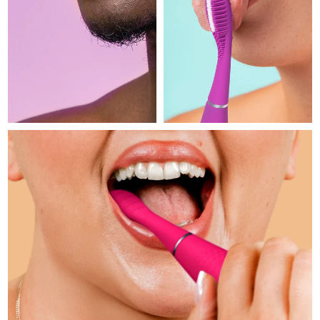
Professional IPL hair removal device
Microcurrent body toning
All hair treatments
All FAQ™ skincare
德國
預計送達日期
8/9/26
FAQ™產品
FAQ™產品
痘肌護理
眼部護理
直布羅陀
PEACH™ 2
LUNA™ 4 body
預計送達日期
8/13/26
FAQ™ products
All anti-aging treatments
All LED treatments
ESPADA™ 2 plus
BEAR™ 2 eyes & lips
IPL hair removal
Massaging body brush
All toning treatments
希臘
預計送達日期
8/9/26
Recurring acne LED therapy
Microcurrent line smoothing device
中國香港特別行政區
預計送達日期
8/10/26
PEACH™ 2 go
SUPERCHARGED™ serum
護發
毛孔護理
ESPADA™ 2
IRIS™ 2
Travel-friendly IPL hair removal
Firming body serum
匈牙利
LUNA™ 4 hair
預計送達日期
8/9/26
KIWI™ derma
Acne treatment device
Rejuvenating eye massager
NEW
2-in-1 LED scalp massager
Diamond microdermabrasion .
冰島
預計送達日期
8/10/26
PEACH™ Cooling Prep Gel
ESPADA™ Blemish Solution
眼部護膚
牙齒美白
Cooling IPL hair removal gel
印尼
預計送達日期
8/7/26
FLIP™ play advanced
KIWI™
Concentrated acne gel
Advanced eye care treatment
issa™ Teeth Whitening Set
LED light hairbrush
Blackhead remover
愛爾蘭
預計送達日期
8/9/26
更多的
Dual LED + sonic device & 18% PAP gel
ESPADA™ 設備
眼部護理設備
曼島
預計送達日期
8/11/26
LUNA™ Dual-Peptide Scalp
KIWI™ 皮肤护理
All acne treatment devices
All revitalizing eye massagers
Serum
issa™ Teeth Whitening Gel