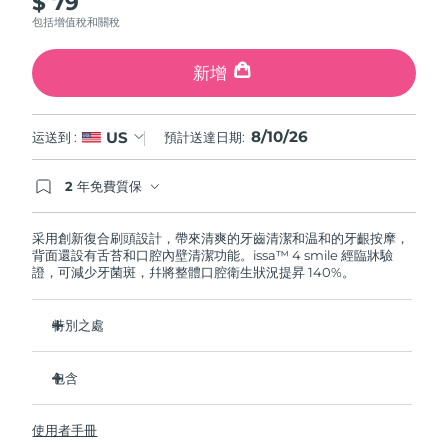
$ 79
包括增值稅和關稅
阿拉伯聯合大公國
預計送達日期
8/10/26
新增
英國
預計送達日期
8/9/26
美國
8/10/26
US
預計送達日期
8/10/26
运送到 :
預計送達日期:
烏茲別克
預計送達日期
8/14/26
2 年免費質保
如果您在2年質保期內發現任何非人為品質問題，
FOREO將免費為您更換產品。
越南
預計送達日期
8/15/26
采用創新復合刷頭設計，帶來清爽的牙齒清潔和温和的牙齦按摩，
背面還設有舌苔和口腔內壁清潔功能。issa™ 4 smile 經臨牀驗
證，可減少牙菌斑，幷將整體口腔衛生狀況提昇 140%。
特別之處
USB單次充電即可使用長達 265 天。
包含
外層硅膠刷毛温和呵護牙齦，內層杜邦刷毛強效清除牙菌斑。
經臨牀驗證，可減少牙齦炎，比普通手動牙刷多清除 30% 的牙
issa™ 4 smile
菌斑。
使用者手冊
USB 充電綫