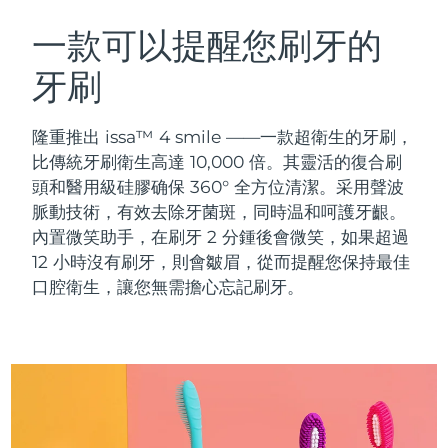
瑞典美膚護理
奧地利
預計送達日期
8/9/26
一款可以提醒您刷牙的
牙刷
巴林
預計送達日期
8/10/26
面部清潔
緊致提拉
比利時
預計送達日期
8/9/26
隆重推出 issa™ 4 smile ——一款超衛生的牙刷，
LUNA™ 4 套裝
BEAR™ 2 套裝
比傳統牙刷衛生高達 10,000 倍。其靈活的復合刷
百慕達
預計送達日期
8/15/26
Anti-aging massage
Microcurrent toning
頭和醫用級硅膠确保 360° 全方位清潔。采用聲波
脈動技術，有效去除牙菌斑，同時温和呵護牙齦。
波士尼亞與赫塞哥維納
預計送達日期
8/12/26
內置微笑助手，在刷牙 2 分鍾後會微笑，如果超過
補水保濕
口腔護理
LUNA™ 4 Plus
BEAR™ 2 go
12 小時沒有刷牙，則會皺眉，從而提醒您保持最佳
汶萊
預計送達日期
8/14/26
UFO™ 3 套裝
issa™ 4
Massage, LED heating
Microcurrent toning on-the-go
口腔衛生，讓您無需擔心忘記刷牙。
FAQ™ 抗老護理
Deep facial hydration
Hybrid silicone sonic toothbrush
保加利亞
預計送達日期
8/9/26
NEW
LUNA™ 4 Men
BEAR™ 2 eyes & lips
加拿大
預計送達日期
8/13/26
UFO™ 3 LED
issa™ 4 plus
For men, anti-aging massage
Microcurrent line smoothing device
Near-infrared and red light therapy
Smart hybrid silicone sonic toothbrush
智利
預計送達日期
8/13/26
device
抗老
LED 護理