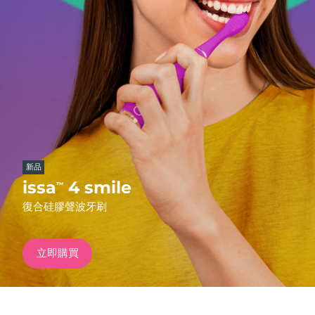
發貨國家
美國
預計送達日期
8/10/26
FAQ™ Dual LED Panel
英國
預計送達日期
8/9/26
熱門產品
西班牙
預計送達日期
8/9/26
澳洲
預計送達日期
8/12/26
新品
法國
預計送達日期
8/9/26
issa
4 smile
™
特別優惠
暢銷產品
復合硅膠聲波牙刷
德國
預計送達日期
8/9/26
加拿大
預計送達日期
8/13/26
立即購買
紅光療法
澳洲
預計送達日期
8/12/26