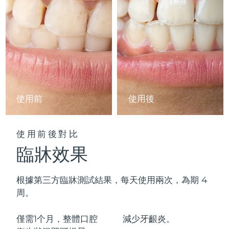
中國澳門特別行政區
預計送達日期
8/11/26
馬來西亞
預計送達日期
8/12/26
馬爾他
預計送達日期
8/9/26
墨西哥
預計送達日期
8/13/26
使用前
使用後
摩納哥
預計送達日期
8/10/26
荷蘭
使用前後對比
預計送達日期
8/9/26
臨牀效果
紐西蘭
預計送達日期
8/9/26
根據第三方臨牀測試結果，每天使用兩次，為期 4
挪威
預計送達日期
8/9/26
周。
阿曼
預計送達日期
8/12/26
僅需1个月，整體口腔
減少
牙齦炎。
菲律賓
預計送達日期
8/12/26