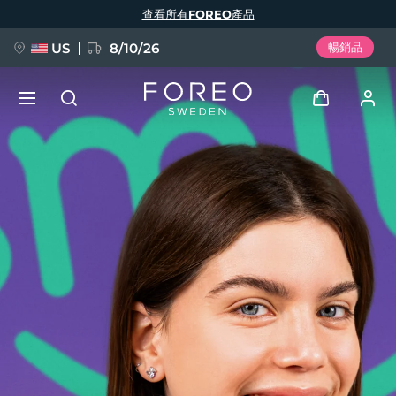
移
查看所有FOREO產品
至
主
內
容
US
8/10/26
暢銷品
新品
登入
語言
BREAKING NEWS
用戶信息
English
Deutsch
Español
我的設備
FAQ™ Pure Beauty-Tech Elixir
Français
Italiano
Português
我的訂單
Polski
Svenska
Русский
Türkçe
简体中文
繁體中文
我的地址
issa™ Teeth Whitening Set
我的訂閱