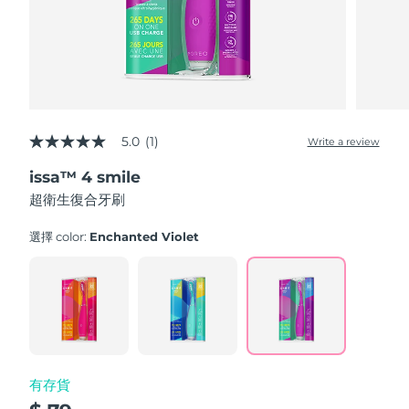
斯洛伐克
預計送達日期
8/9/26
斯洛維尼亞
預計送達日期
8/9/26
南非
預計送達日期
8/17/26
5.0
(1)
Write a review
南韓
5.0
預計送達日期
8/11/26
out
issa™ 4 smile
of
西班牙
5
預計送達日期
8/9/26
超衛生復合牙刷
stars,
average
瑞典
預計送達日期
8/9/26
rating
選擇 color:
Enchanted Violet
value.
Read
瑞士
預計送達日期
8/9/26
a
Review.
Same
台灣
預計送達日期
8/14/26
page
link.
泰國
預計送達日期
8/13/26
有存貨
土耳其
預計送達日期
8/10/26