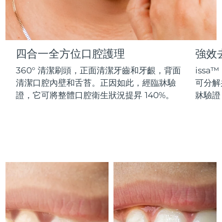
Advanced pore care essentials
以色列
預計送達日期
8/13/26
For healthy hair
18% PAP
護膚品
男士
義大利
預計送達日期
8/9/26
日本
預計送達日期
8/12/26
四合一全方位口腔護理
強效
360° 清潔刷頭，正面清潔牙齒和牙齦，背面
issa
澤西島
預計送達日期
8/14/26
全部購買
清潔口腔內壁和舌苔。正因如此，經臨牀驗
可分解
哈薩克
證，它可將整體口腔衛生狀況提昇 140%。
牀驗證
預計送達日期
8/11/26
FOREO APP
科威特
預計送達日期
8/9/26
關於我們
拉脫維亞
預計送達日期
8/9/26
黎巴嫩
預計送達日期
8/10/26
立陶宛
預計送達日期
8/9/26
盧森堡
預計送達日期
8/9/26