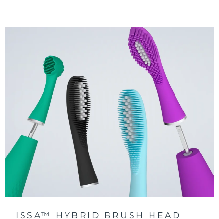
刷牙 2 分鍾，笑臉亮起；超12 小時未刷牙 ，哭臉亮起。
快速操作指南
每分鍾 9,000 次脈動，温和清潔幷按摩牙齦。下載app了解更
issa™ 繫列手册
多設置。
100% 的用戶表示牙齒更潔白亮澤，牙齦更健康。
ISSA™ HYBRID BRUSH HEAD