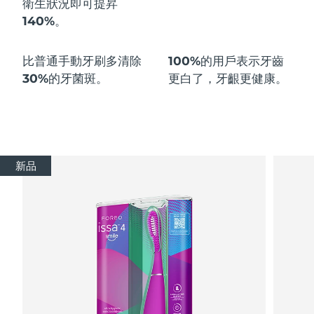
衛生狀況即可
提昇
140%
。
波蘭
預計送達日期
8/10/26
比普通手動牙刷多
清除
100%
的用戶表示牙齒
葡萄牙
預計送達日期
8/9/26
30%
的牙菌斑。
更白了，牙齦更健康。
波多黎各
預計送達日期
8/11/26
卡達
預計送達日期
8/10/26
留尼旺
預計送達日期
8/14/26
新品
羅馬尼亞
預計送達日期
8/9/26
俄羅斯
預計送達日期
8/17/26
沙烏地阿拉伯
預計送達日期
8/10/26
新加坡
預計送達日期
8/11/26