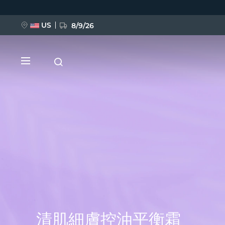
移
至
主
內
US
8/9/26
容
新品
BREAKING NEWS
FAQ™ Pure Beauty-Tech Elixir
清肌細膚控油平衡霜