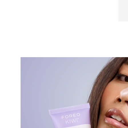
Salicylic Acid, Chamomilla Recutita (Matricaria)
Near-infrared and red light therapy device
Smart hybrid silicone sonic toothbrush
Flower Extract, Centella Asiatica Extract,
抗老
LED 護理
Rosmarinus Officinalis (Rosemary) Extract,
LUNA™ 4 mini
面部提拉護理
Phenoxyethanol
FAQ™ 101
FAQ™ 201
UFO™ 3 mini
issa™ 4 smile
For young skin, T-zone
Premium anti-aging skincare
NEW
Clinical anti-aging
LED mask
Red light therapy device for young skin
Hybrid silicone sonic toothbrush
生髮
LUNA™ 4 go
BEAR™ 設備
肌膚年輕化
FAQ™ 102
FAQ™ 202
UFO™ 3 go
issa™ 4 baby
For travel or gym bag
All premium facelift devices
FAQ™ 301
FAQ™ 501
Advanced clinical anti-aging
LED mask
Portable red light therapy
For ages 0-3
NEW
LED hair strengthening scalp massager
Full-Spectrum Red Light Therapy
LUNA™護膚
FAQ™ 103
FAQ™ 211
保健品
面膜
issa™ Teeth Whitening Set
Premium cleansers & balm
FAQ™ Scalp Serum
FAQ™ 502
Luxurious clinical anti-aging set
Anti-aging neck & décolleté LED mask
Rejuvenation & hydration
Dual LED + sonic device & 18% PAP gel
Scalp recovery probiotic serum
Full-Spectrum Red Light Therapy
LUNA™ 設備
專業治療
FAQ™ P1 Primer
FAQ™ 221
UFO™ 設備
ISSA™ 設備
All facial cleansing devices
FAQ™護膚品
Manuka honey primer
Anti-aging LED hand mask
FAQ™ Red Light Serum
All deep facial hydration devices
All silicone sonic toothbrushes
All FAQ™ skincare