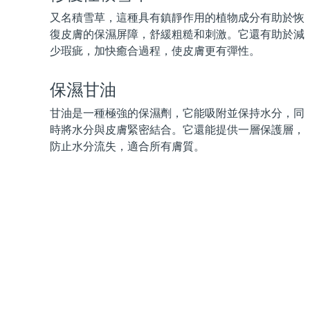
KIWI™ 皮肤护理
All acne treatment devices
All revitalizing eye massagers
Serum
issa™ Teeth Whitening Gel
又名積雪草，這種具有鎮靜作用的植物成分有助於恢
Advanced pore care essentials
For healthy hair
18% PAP
復皮膚的保濕屏障，舒緩粗糙和刺激。它還有助於減
少瑕疵，加快癒合過程，使皮膚更有彈性。
護膚品
男士
保濕甘油
甘油是一種極強的保濕劑，它能吸附並保持水分，同
全部購買
時將水分與皮膚緊密結合。它還能提供一層保護層，
防止水分流失，適合所有膚質。
FOREO APP
關於我們