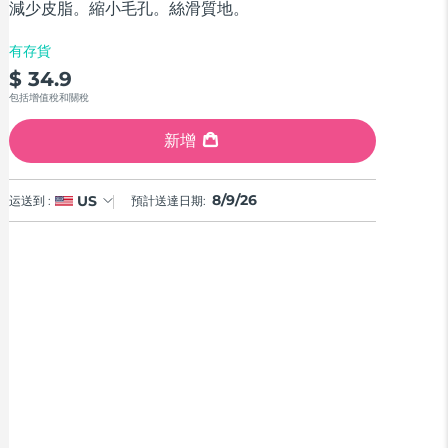
減少皮脂。縮小毛孔。絲滑質地。
有存貨
$ 34.9
包括增值稅和關稅
新增
8/9/26
US
运送到 :
預計送達日期: