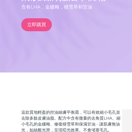
含有LHA，金縷梅，積雪草和甘油
issa™ Teeth Whitening Set
立即購買
FAQ™ Dual LED Panel
熱門產品
特別優惠
暢銷產品
這款質地輕盈的控油細膚平衡霜，可以有效縮小毛孔並
去除多餘皮膚油脂。配方中含有微量的去角質LHA、縮
小毛孔的金縷梅、修復積雪草和保濕甘油 - 讓肌膚無油
光，如絲般光滑，呈現啞光效果。不會堵塞毛孔。