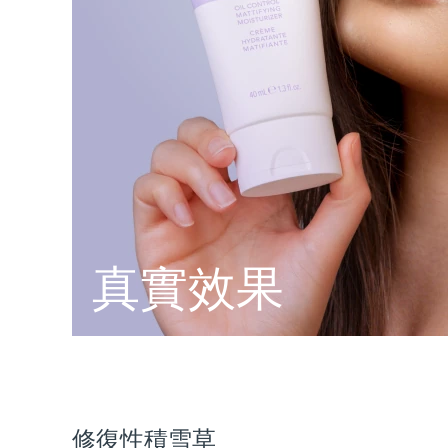
脫毛
FAQ™護膚品
身體護理
FAQ™護膚品
FAQ™產品
FAQ™ skincare
All FAQ™ skincare
All FAQ™ skincare
PEACH™ 2 Pro Max
BEAR™ 2 body
All hair treatments
All FAQ™ skincare
Professional IPL hair removal device
Microcurrent body toning
FAQ™產品
FAQ™產品
痘肌護理
FAQ™ products
眼部護理
All anti-aging treatments
All LED treatments
PEACH™ 2
LUNA™ 4 body
All toning treatments
ESPADA™ 2 plus
BEAR™ 2 eyes & lips
IPL hair removal
Massaging body brush
Recurring acne LED therapy
Microcurrent line smoothing device
PEACH™ 2 go
SUPERCHARGED™ serum
護發
毛孔護理
ESPADA™ 2
IRIS™ 2
Travel-friendly IPL hair removal
Firming body serum
LUNA™ 4 hair
KIWI™ derma
真實效果
Acne treatment device
Rejuvenating eye massager
NEW
2-in-1 LED scalp massager
Diamond microdermabrasion .
PEACH™ Cooling Prep Gel
ESPADA™ Blemish Solution
眼部護膚
牙齒美白
Cooling IPL hair removal gel
FLIP™ play advanced
KIWI™
Concentrated acne gel
Advanced eye care treatment
issa™ Teeth Whitening Set
LED light hairbrush
Blackhead remover
Dual LED + sonic device & 18% PAP gel
更多的
ESPADA™ 設備
眼部護理設備
修復性積雪草
LUNA™ Dual-Peptide Scalp