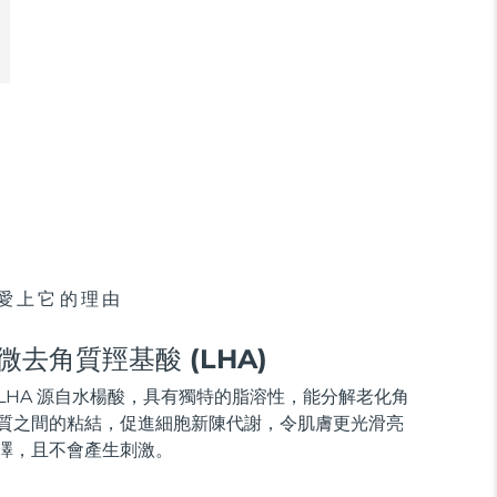
愛上它的理由
微去角質羥基酸 (LHA)
LHA 源自水楊酸，具有獨特的脂溶性，能分解老化角
質之間的粘結，促進細胞新陳代謝，令肌膚更光滑亮
澤，且不會產生刺激。