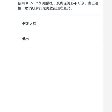
使用 KIWI™ 黑頭儀後，肌膚保濕必不可少。也是油
紅光療法
性、脆弱肌膚的完美妝前護理產品。
特別之處
瑞典美膚護理
平衡多餘油脂分泌，打造自然啞光妝容。
成分
縮小毛孔，讓肌膚看起來更光滑。
減少肌膚瑕疵，舒緩粗糙和刺激。
Aqua/Water/Eau, Dimethicone, Glycerin,
面部清潔
緊致提拉
Methylpropanediol, Phenyl Trimethicone,
深層滋潤肌膚，防止水分流失。
LUNA™ 4 套裝
BEAR™ 2 套裝
Alcohol Denat., Dimethicone/Vinyl Dimethicone
韓國製造。
Crosspolymer, Polyglyceryl-3 Distearate,
Anti-aging massage
Microcurrent toning
79% 天然成分，純素，零殘忍，無香精，適合所有
Dimethiconol, Hamamelis Virginiana (Witch
皮膚類型。
Hazel) Leaf Extract, 1,2-Hexanediol,
補水保濕
口腔護理
Hydroxyacetophenone, Silica, Tromethamine,
LUNA™ 4 Plus
BEAR™ 2 go
Carbomer, Sodium Acrylate/Sodium
UFO™ 3 套裝
issa™ 4
Massage, LED heating
Microcurrent toning on-the-go
Acryloyldimethyl Taurate Copolymer,
Deep facial hydration
Hybrid silicone sonic toothbrush
Polyisobutene, Glyceryl Stearate Citrate,
FAQ™ 抗老護理
Acrylates/C10-30 Alkyl Acrylate Crosspolymer,
Capryloyl Salicylic Acid, Caprylyl/Capryl
LUNA™ 4 Men
BEAR™ 2 eyes & lips
NEW
Glucoside, Sorbitan Oleate, Butylene Glycol,
UFO™ 3 LED
issa™ 4 plus
For men, anti-aging massage
Microcurrent line smoothing device