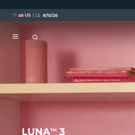
移
至
主
內
US
8/10/26
容
新品
BREAKING NEWS
FAQ™ Pure Beauty-Tech Elixir
LUNA
3
TM