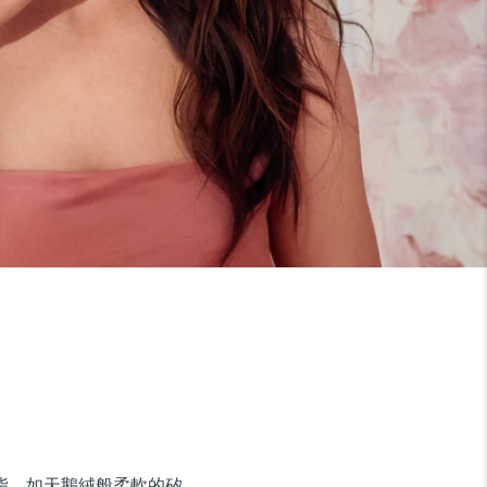
油脂。如天鵝絨般柔軟的矽