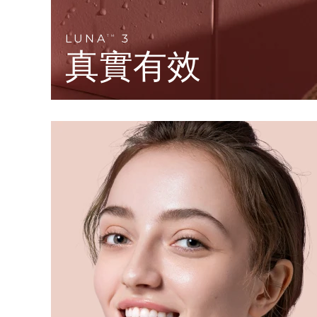
KIWI™ 皮肤护理
All acne treatment devices
All revitalizing eye massagers
Serum
issa™ Teeth Whitening Gel
Advanced pore care essentials
For healthy hair
18% PAP
LUNA
3
TM
真實有效
護膚品
男士
全部購買
FOREO APP
關於我們