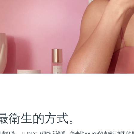
最衛生的方式。
膚打造。 LUNA
3經臨床證明，能去除99.5%的皮膚污垢和
TM