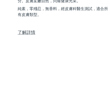
分。皮膚柔嫩自然，閃耀健康光采。
Near-infrared and red light therapy device
Smart hybrid silicone sonic toothbrush
純素，零殘忍，無香料，經皮膚科醫生測試，適合所
抗老
LED 護理
有皮膚類型。
LUNA™ 4 mini
面部提拉護理
FAQ™ 101
FAQ™ 201
UFO™ 3 mini
issa™ 4 smile
For young skin, T-zone
Premium anti-aging skincare
NEW
Clinical anti-aging
LED mask
Red light therapy device for young skin
Hybrid silicone sonic toothbrush
了解詳情
生髮
LUNA™ 4 go
BEAR™ 設備
肌膚年輕化
FAQ™ 102
FAQ™ 202
UFO™ 3 go
issa™ 4 baby
For travel or gym bag
All premium facelift devices
FAQ™ 301
FAQ™ 501
Advanced clinical anti-aging
LED mask
Portable red light therapy
For ages 0-3
NEW
LED hair strengthening scalp massager
Full-Spectrum Red Light Therapy
LUNA™護膚
FAQ™ 103
FAQ™ 211
保健品
面膜
issa™ Teeth Whitening Set
Premium cleansers & balm
FAQ™ Scalp Serum
FAQ™ 502
Luxurious clinical anti-aging set
Anti-aging neck & décolleté LED mask
Rejuvenation & hydration
Dual LED + sonic device & 18% PAP gel
Scalp recovery probiotic serum
Full-Spectrum Red Light Therapy
LUNA™ 設備
專業治療
FAQ™ P1 Primer
FAQ™ 221
UFO™ 設備
ISSA™ 設備
All facial cleansing devices
FAQ™護膚品
Manuka honey primer
Anti-aging LED hand mask
FAQ™ Red Light Serum
All deep facial hydration devices
All silicone sonic toothbrushes
All FAQ™ skincare