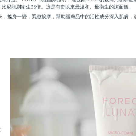
，比尼龍刷衛生35倍。這是有史以來最溫和、最衛生的潔面儀。
來，搖身一變，緊緻按摩，幫助護膚品中的活性成分深入肌膚，
水