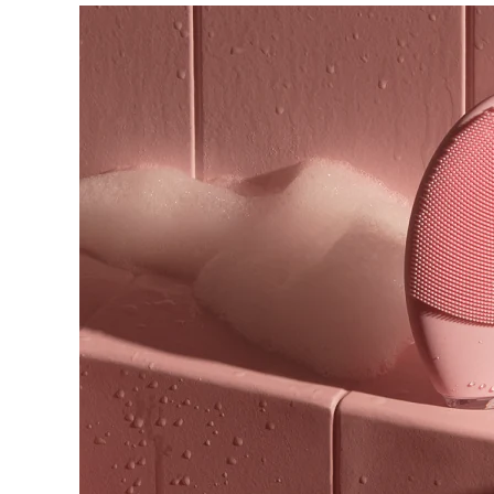
脫毛
FAQ™護膚品
身體護理
FAQ™護膚品
FAQ™產品
FAQ™ skincare
All FAQ™ skincare
All FAQ™ skincare
PEACH™ 2 Pro Max
BEAR™ 2 body
All hair treatments
All FAQ™ skincare
Professional IPL hair removal device
Microcurrent body toning
FAQ™產品
FAQ™產品
痘肌護理
FAQ™ products
眼部護理
All anti-aging treatments
All LED treatments
PEACH™ 2
LUNA™ 4 body
All toning treatments
ESPADA™ 2 plus
BEAR™ 2 eyes & lips
IPL hair removal
Massaging body brush
Recurring acne LED therapy
Microcurrent line smoothing device
PEACH™ 2 go
SUPERCHARGED™ serum
護發
毛孔護理
ESPADA™ 2
IRIS™ 2
Travel-friendly IPL hair removal
Firming body serum
LUNA™ 4 hair
KIWI™ derma
Acne treatment device
Rejuvenating eye massager
NEW
2-in-1 LED scalp massager
Diamond microdermabrasion .
PEACH™ Cooling Prep Gel
ESPADA™ Blemish Solution
眼部護膚
牙齒美白
Cooling IPL hair removal gel
FLIP™ play advanced
KIWI™
Concentrated acne gel
Advanced eye care treatment
issa™ Teeth Whitening Set
LED light hairbrush
Blackhead remover
Dual LED + sonic device & 18% PAP gel
更多的
ESPADA™ 設備
眼部護理設備
LUNA™ Dual-Peptide Scalp