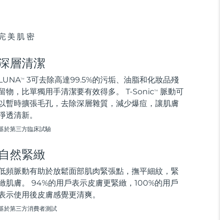
完美肌密
深層清潔
LUNA
3可去除高達99.5%的污垢、油脂和化妝品殘
TM
留物，比單獨用手清潔要有效得多。 T-Sonic
脈動可
TM
以暫時擴張毛孔，去除深層雜質，減少爆痘，讓肌膚
淨透清新。
基於第三方臨床試驗
自然緊緻
低頻脈動有助於放鬆面部肌肉緊張點，撫平細紋，緊
緻肌膚。 94%的用戶表示皮膚更緊緻，100%的用戶
表示使用後皮膚感覺更清爽。
基於第三方消費者測試