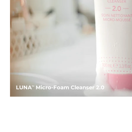
LUNA
Micro-Foam Cleanser 2.0
TM