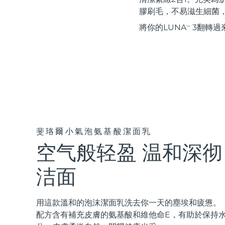
紅光療法
膠刷毛，不易滋生細菌
將你的LUNA
3翻轉過
TM
瑞典美膚護理
面部清潔
緊致提拉
LUNA™ 4 套裝
BEAR™ 2 套裝
Anti-aging massage
Microcurrent toning
斐珞爾小氣泡氨基酸潔面乳
空气般轻盈 温和深彻
補水保濕
口腔護理
LUNA™ 4 Plus
BEAR™ 2 go
洁面
UFO™ 3 套裝
issa™ 4
Massage, LED heating
Microcurrent toning on-the-go
Deep facial hydration
Hybrid silicone sonic toothbrush
FAQ™ 抗老護理
用這款溫和的泡沫潔面乳洗去你一天的塵埃和疲憊。
LUNA™ 4 Men
BEAR™ 2 eyes & lips
配方含有補充皮膚的氨基酸和維他命E，有助於保持
NEW
UFO™ 3 LED
issa™ 4 plus
For men, anti-aging massage
Microcurrent line smoothing device