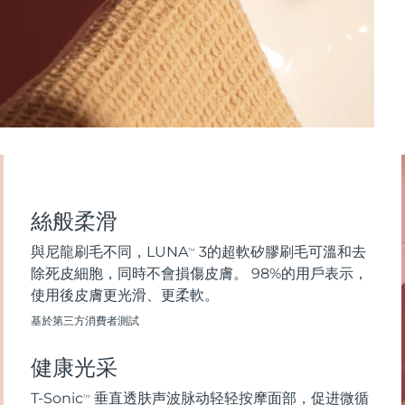
絲般柔滑
與尼龍刷毛不同，LUNA
3的超軟矽膠刷毛可溫和去
TM
除死皮細胞，同時不會損傷皮膚。 98%的用戶表示，
使用後皮膚更光滑、更柔軟。
基於第三方消費者測試
健康光采
T-Sonic
垂直透肤声波脉动轻轻按摩面部，促进微循
TM