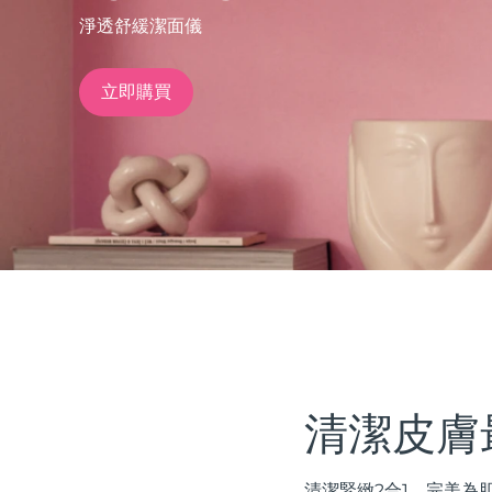
淨透舒緩潔面儀
issa™ Teeth Whitening Set
立即購買
FAQ™ Dual LED Panel
熱門產品
特別優惠
暢銷產品
清潔皮膚
清潔緊緻2合1。完美為肌