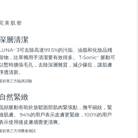
完美肌密
深層清潔
LUNA
3可去除高達99.5%的污垢、油脂和化妝品殘
TM
留物，比單獨用手清潔要有效得多。 T-Sonic
脈動可
TM
以暫時擴張毛孔，去除深層雜質，減少爆痘，讓肌膚
淨透清新。
基於第三方臨床試驗
自然緊緻
低頻脈動有助於放鬆面部肌肉緊張點，撫平細紋，緊
緻肌膚。 94%的用戶表示皮膚更緊緻，100%的用戶
表示使用後皮膚感覺更清爽。
基於第三方消費者測試