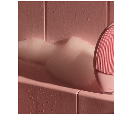
脫毛
FAQ™護膚品
身體護理
FAQ™護膚品
FAQ™產品
FAQ™ skincare
All FAQ™ skincare
All FAQ™ skincare
PEACH™ 2 Pro Max
BEAR™ 2 body
All hair treatments
All FAQ™ skincare
Professional IPL hair removal device
Microcurrent body toning
FAQ™產品
FAQ™產品
痘肌護理
FAQ™ products
眼部護理
All anti-aging treatments
All LED treatments
PEACH™ 2
LUNA™ 4 body
All toning treatments
ESPADA™ 2 plus
BEAR™ 2 eyes & lips
IPL hair removal
Massaging body brush
Recurring acne LED therapy
Microcurrent line smoothing device
PEACH™ 2 go
SUPERCHARGED™ serum
護發
毛孔護理
ESPADA™ 2
IRIS™ 2
Travel-friendly IPL hair removal
Firming body serum
LUNA™ 4 hair
KIWI™ derma
Acne treatment device
Rejuvenating eye massager
NEW
2-in-1 LED scalp massager
Diamond microdermabrasion .
PEACH™ Cooling Prep Gel
ESPADA™ Blemish Solution
眼部護膚
牙齒美白
Cooling IPL hair removal gel
FLIP™ play advanced
KIWI™
Concentrated acne gel
Advanced eye care treatment
issa™ Teeth Whitening Set
LED light hairbrush
Blackhead remover
Dual LED + sonic device & 18% PAP gel
更多的
ESPADA™ 設備
眼部護理設備
LUNA™ Dual-Peptide Scalp