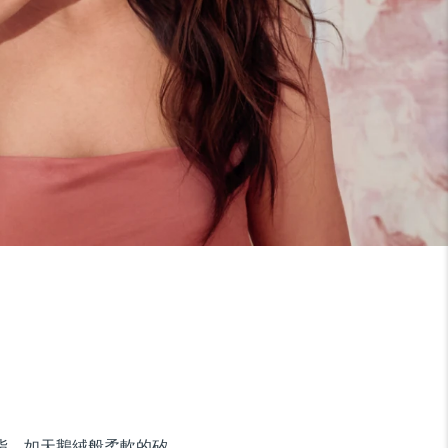
油脂。如天鵝絨般柔軟的矽