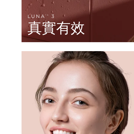
KIWI™ 皮肤护理
All acne treatment devices
All revitalizing eye massagers
Serum
issa™ Teeth Whitening Gel
Advanced pore care essentials
For healthy hair
18% PAP
LUNA
3
TM
真實有效
護膚品
男士
全部購買
FOREO APP
關於我們