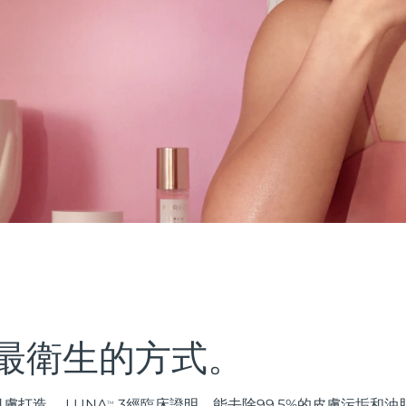
最衛生的方式。
膚打造。 LUNA
3經臨床證明，能去除99.5%的皮膚污垢和
TM