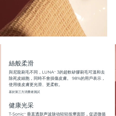
絲般柔滑
與尼龍刷毛不同，LUNA
3的超軟矽膠刷毛可溫和去
TM
除死皮細胞，同時不會損傷皮膚。 98%的用戶表示，
使用後皮膚更光滑、更柔軟。
基於第三方消費者測試
健康光采
T-Sonic
垂直透肤声波脉动轻轻按摩面部，促进微循
TM