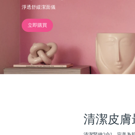
淨透舒緩潔面儀
issa™ Teeth Whitening Set
立即購買
FAQ™ Dual LED Panel
熱門產品
特別優惠
暢銷產品
清潔皮膚
清潔緊緻2合1。完美為肌