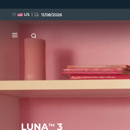
移
至
主
內
US
11/08/2026
容
新品
BREAKING NEWS
FAQ™ Pure Beauty-Tech Elixir
LUNA
3
TM