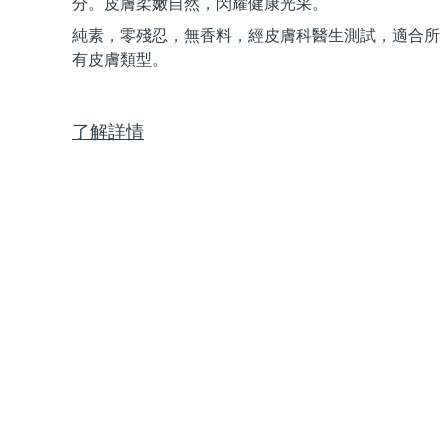
分。皮膚柔嫩自然，閃耀健康光采。
Near-infrared and red light therapy device
Smart hybrid silicone sonic toothbrush
純素，零殘忍，無香料，經皮膚科醫生測試，適合所
抗老
LED 護理
有皮膚類型。
LUNA™ 4 mini
面部提拉護理
FAQ™ 101
FAQ™ 201
UFO™ 3 mini
issa™ 4 smile
For young skin, T-zone
Premium anti-aging skincare
NEW
Clinical anti-aging
LED mask
Red light therapy device for young skin
Hybrid silicone sonic toothbrush
了解詳情
生髮
LUNA™ 4 go
BEAR™ 設備
肌膚年輕化
FAQ™ 102
FAQ™ 202
UFO™ 3 go
issa™ 4 baby
For travel or gym bag
All premium facelift devices
FAQ™ 301
FAQ™ 501
Advanced clinical anti-aging
LED mask
Portable red light therapy
For ages 0-3
NEW
LED hair strengthening scalp massager
Full-Spectrum Red Light Therapy
LUNA™護膚
FAQ™ 103
FAQ™ 211
保健品
面膜
issa™ Teeth Whitening Set
Premium cleansers & balm
FAQ™ Scalp Serum
FAQ™ 502
Luxurious clinical anti-aging set
Anti-aging neck & décolleté LED mask
Rejuvenation & hydration
Dual LED + sonic device & 18% PAP gel
Scalp recovery probiotic serum
Full-Spectrum Red Light Therapy
LUNA™ 設備
專業治療
FAQ™ P1 Primer
FAQ™ 221
UFO™ 設備
ISSA™ 設備
All facial cleansing devices
FAQ™護膚品
Manuka honey primer
Anti-aging LED hand mask
FAQ™ Red Light Serum
All deep facial hydration devices
All silicone sonic toothbrushes
All FAQ™ skincare