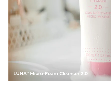
LUNA
Micro-Foam Cleanser 2.0
TM