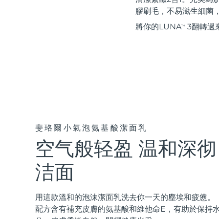
紅光療法
膠刷毛，不易滋生細菌
將你的LUNA
3翻轉過
TM
瑞典美膚護理
面部清潔
緊致提拉
LUNA™ 4 套裝
BEAR™ 2 套裝
Anti-aging massage
Microcurrent toning
斐珞爾小氣泡氨基酸潔面乳
空气般轻盈 温和深彻
補水保濕
口腔護理
LUNA™ 4 Plus
BEAR™ 2 go
洁面
UFO™ 3 套裝
issa™ 4
Massage, LED heating
Microcurrent toning on-the-go
Deep facial hydration
Hybrid silicone sonic toothbrush
FAQ™ 抗老護理
用這款溫和的泡沫潔面乳洗去你一天的塵埃和疲憊。
LUNA™ 4 Men
BEAR™ 2 eyes & lips
配方含有補充皮膚的氨基酸和維他命E，有助於保持
NEW
UFO™ 3 LED
issa™ 4 plus
For men, anti-aging massage
Microcurrent line smoothing device