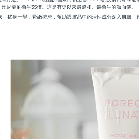
，比尼龍刷衛生35倍。這是有史以來最溫和、最衛生的潔面儀。
來，搖身一變，緊緻按摩，幫助護膚品中的活性成分深入肌膚，
水