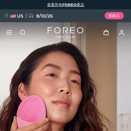
移
查看所有FOREO產品
至
主
內
容
US
8/10/26
暢銷品
新品
登入
語言
BREAKING NEWS
用戶信息
English
Deutsch
Español
我的設備
FAQ™ Pure Beauty-Tech Elixir
Français
Italiano
Português
我的訂單
Polski
Svenska
Русский
Türkçe
简体中文
繁體中文
我的地址
issa™ Teeth Whitening Set
我的訂閱