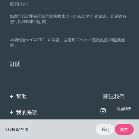
郵箱地址
點擊“訂閱”即表示您同意接收來自 FOREO 的行銷資訊。您還瞭解
您可以隨時取消訂閱。
本網站受 reCAPTCHA 保護，並適用 Google
隱私政策
和
服務條
款
。
幫助
關註我們
聯繫我們
開始聊天
我的帳號
訂單與運輸
產品註冊
企業
LUNA™ 3
系列
購買
保修與退換貨
客服支持