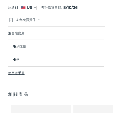
8/10/26
US
运送到 :
預計送達日期:
2 年免費質保
如果您在2年質保期內發現任何非人為品質問題，
FOREO將免費為您更換產品。
混合性皮膚
特別之處
經臨床證明，可去除99.5%的皮膚污垢、油脂和化妝品殘留
物。
包含
清除毛孔深處的雜質，減少爆痘的可能。
LUNA
3
™
撫平細紋，幫助放鬆面部肌肉緊張點。
使用者手冊
USB 充電線
按摩面部，促進微循環，使膚色更明亮、更健康。
便攜袋
超軟矽膠刷毛可溫和去除死皮細胞。
快速操作指南
16檔強度，符合人體工程學的輕質設計，智能app護膚。
相關產品
通用操作指南
2年質保 (西班牙、葡萄牙、瑞典：3年質保)