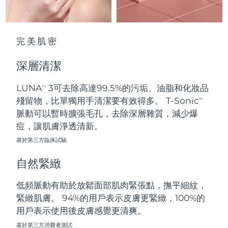
波蘭
預計送達日期
8/10/26
完美肌密
葡萄牙
預計送達日期
8/9/26
深層清潔
波多黎各
預計送達日期
8/11/26
LUNA
3可去除高達99.5%的污垢、油脂和化妝品
TM
卡達
預計送達日期
8/10/26
殘留物，比單獨用手清潔要有效得多。 T-Sonic
TM
脈動可以暫時擴張毛孔，去除深層雜質，減少爆
留尼旺
預計送達日期
8/14/26
痘，讓肌膚淨透清新。
基於第三方臨床試驗
羅馬尼亞
預計送達日期
8/9/26
自然緊緻
俄羅斯
預計送達日期
8/17/26
低頻脈動有助於放鬆面部肌肉緊張點，撫平細紋，
沙烏地阿拉伯
預計送達日期
8/10/26
緊緻肌膚。 94%的用戶表示皮膚更緊緻，100%的
用戶表示使用後皮膚感覺更清爽。
新加坡
預計送達日期
8/11/26
基於第三方消費者測試