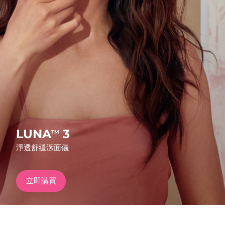
發貨國家
美國
預計送達日期
8/10/26
FAQ™ Dual LED Panel
英國
預計送達日期
8/9/26
熱門產品
西班牙
預計送達日期
8/9/26
澳洲
預計送達日期
8/12/26
法國
預計送達日期
8/9/26
LUNA
3
TM
特別優惠
暢銷產品
淨透舒緩潔面儀
德國
預計送達日期
8/9/26
加拿大
預計送達日期
8/13/26
立即購買
紅光療法
澳洲
預計送達日期
8/12/26