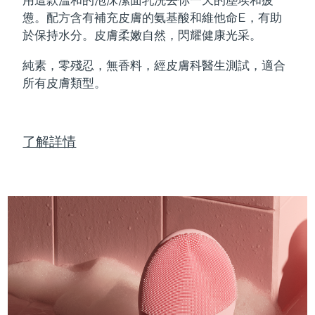
Professional IPL hair removal device
Microcurrent body toning
All hair treatments
All FAQ™ skincare
憊。配方含有補充皮膚的氨基酸和維他命E，有助
德國
預計送達日期
8/9/26
於保持水分。皮膚柔嫩自然，閃耀健康光采。
FAQ™產品
FAQ™產品
痘肌護理
眼部護理
直布羅陀
PEACH™ 2
LUNA™ 4 body
預計送達日期
8/13/26
FAQ™ products
All anti-aging treatments
All LED treatments
純素，零殘忍，無香料，經皮膚科醫生測試，適合
ESPADA™ 2 plus
BEAR™ 2 eyes & lips
IPL hair removal
Massaging body brush
All toning treatments
所有皮膚類型。
希臘
預計送達日期
8/9/26
Recurring acne LED therapy
Microcurrent line smoothing device
中國香港特別行政區
預計送達日期
8/10/26
PEACH™ 2 go
SUPERCHARGED™ serum
護發
毛孔護理
ESPADA™ 2
IRIS™ 2
了解詳情
Travel-friendly IPL hair removal
Firming body serum
匈牙利
LUNA™ 4 hair
預計送達日期
8/9/26
KIWI™ derma
Acne treatment device
Rejuvenating eye massager
NEW
2-in-1 LED scalp massager
Diamond microdermabrasion .
冰島
預計送達日期
8/10/26
PEACH™ Cooling Prep Gel
ESPADA™ Blemish Solution
眼部護膚
牙齒美白
Cooling IPL hair removal gel
印尼
預計送達日期
8/7/26
FLIP™ play advanced
KIWI™
Concentrated acne gel
Advanced eye care treatment
issa™ Teeth Whitening Set
LED light hairbrush
Blackhead remover
愛爾蘭
預計送達日期
8/9/26
更多的
Dual LED + sonic device & 18% PAP gel
ESPADA™ 設備
眼部護理設備
曼島
預計送達日期
8/11/26
LUNA™ Dual-Peptide Scalp
KIWI™ 皮肤护理
All acne treatment devices
All revitalizing eye massagers
Serum
issa™ Teeth Whitening Gel