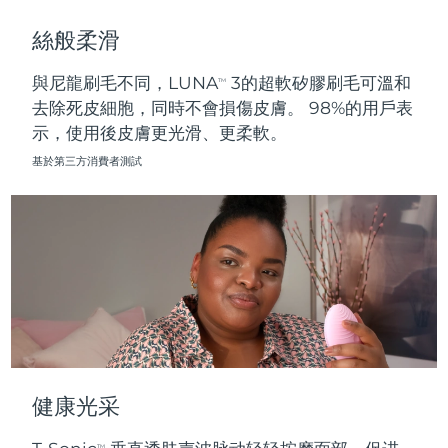
斯洛伐克
預計送達日期
8/9/26
絲般柔滑
斯洛維尼亞
預計送達日期
8/9/26
與尼龍刷毛不同，LUNA
3的超軟矽膠刷毛可溫和
TM
去除死皮細胞，同時不會損傷皮膚。 98%的用戶表
南非
預計送達日期
8/17/26
示，使用後皮膚更光滑、更柔軟。
南韓
預計送達日期
8/11/26
基於第三方消費者測試
西班牙
預計送達日期
8/9/26
瑞典
預計送達日期
8/9/26
瑞士
預計送達日期
8/9/26
台灣
預計送達日期
8/14/26
泰國
預計送達日期
8/13/26
健康光采
土耳其
預計送達日期
8/10/26
TM