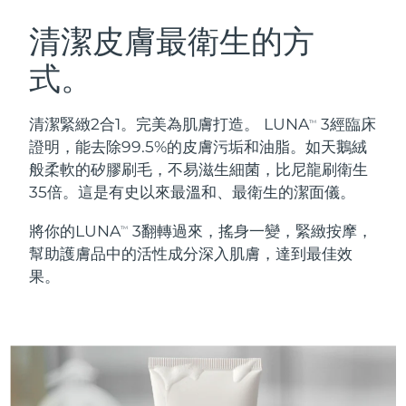
瑞典美膚護理
奧地利
預計送達日期
8/9/26
清潔皮膚最衛生的方
式。
巴林
預計送達日期
8/10/26
面部清潔
緊致提拉
比利時
預計送達日期
8/9/26
清潔緊緻2合1。完美為肌膚打造。 LUNA
3經臨床
TM
LUNA™ 4 套裝
BEAR™ 2 套裝
證明，能去除99.5%的皮膚污垢和油脂。如天鵝絨
百慕達
預計送達日期
8/15/26
Anti-aging massage
Microcurrent toning
般柔軟的矽膠刷毛，不易滋生細菌，比尼龍刷衛生
35倍。這是有史以來最溫和、最衛生的潔面儀。
波士尼亞與赫塞哥維納
預計送達日期
8/12/26
補水保濕
口腔護理
將你的LUNA
3翻轉過來，搖身一變，緊緻按摩，
LUNA™ 4 Plus
BEAR™ 2 go
TM
汶萊
預計送達日期
8/14/26
UFO™ 3 套裝
issa™ 4
幫助護膚品中的活性成分深入肌膚，達到最佳效
Massage, LED heating
Microcurrent toning on-the-go
FAQ™ 抗老護理
Deep facial hydration
Hybrid silicone sonic toothbrush
果。
保加利亞
預計送達日期
8/9/26
NEW
LUNA™ 4 Men
BEAR™ 2 eyes & lips
加拿大
預計送達日期
8/13/26
UFO™ 3 LED
issa™ 4 plus
For men, anti-aging massage
Microcurrent line smoothing device
Near-infrared and red light therapy
Smart hybrid silicone sonic toothbrush
智利
預計送達日期
8/13/26
device
抗老
LED 護理