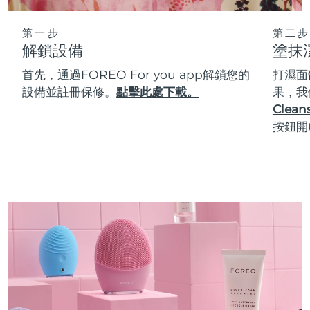
第一步
第二步
解鎖設備
塗抹
首先，通過FOREO For you app解鎖您的
打濕面
設備並註冊保修。
點擊此處下載。
果，我
Cleans
按鈕開