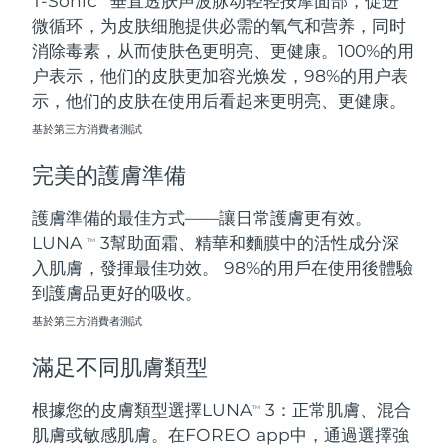
T-Sonic
垂直透肤声波脉动轻轻按摩面部，促进
微循环，为皮肤细胞提供必需的氧气和营养，同时
阿拉伯聯合大公國
預計送達日期
8/10/26
消除毒素，从而使肤色更明亮、更健康。100%的用
户表示，他们的皮肤更加容光焕发，98%的用户表
英國
預計送達日期
8/9/26
示，他们的皮肤在使用后看起来更明亮、更健康。
基於第三方消費者測試
美國
預計送達日期
8/10/26
完美的護膚準備
烏茲別克
預計送達日期
8/14/26
護膚準備的最佳方式——讓日常護膚更有效。
越南
預計送達日期
8/15/26
LUNA
3幫助面霜、精華和麵膜中的活性成分深
TM
入肌膚，發揮最佳功效。 98%的用戶在使用後體驗
到護膚品更好的吸收。
基於第三方消費者測試
滿足不同肌膚類型
根據您的皮膚類型選擇LUNA
3：正常肌膚、混合
TM
肌膚或敏感肌膚。在FOREO app中，通過選擇強