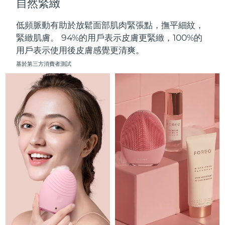
自然緊緻
中國澳門特別行政區
預計送達日期
8/11/26
低頻脈動有助於放鬆面部肌肉緊張點，撫平細紋，
馬來西亞
預計送達日期
8/12/26
緊緻肌膚。 94%的用戶表示皮膚更緊緻，100%的
用戶表示使用後皮膚感覺更清爽。
馬爾他
預計送達日期
8/9/26
基於第三方消費者測試
墨西哥
預計送達日期
8/13/26
摩納哥
預計送達日期
8/10/26
荷蘭
預計送達日期
8/9/26
紐西蘭
預計送達日期
8/9/26
挪威
預計送達日期
8/9/26
阿曼
預計送達日期
8/12/26
菲律賓
預計送達日期
8/12/26