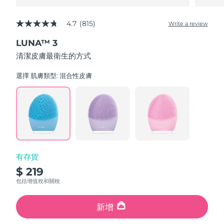
4.7
(815)
Write a review
4.7
out
LUNA™ 3
of
5
清潔皮膚最衛生的方式
stars,
average
rating
選擇 肌膚類型:
混合性皮膚
value.
Read
815
Reviews.
Same
page
link.
有存貨
$ 219
包括增值稅和關稅
新增