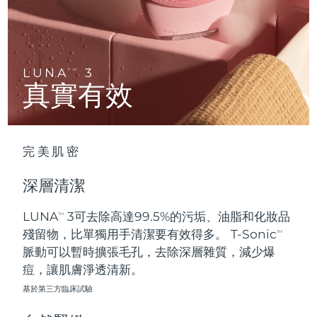
Advanced pore care essentials
以色列
預計送達日期
8/13/26
For healthy hair
18% PAP
護膚品
男士
義大利
預計送達日期
8/9/26
日本
預計送達日期
8/12/26
LUNA
3
TM
真實有效
澤西島
預計送達日期
8/14/26
全部購買
哈薩克
預計送達日期
8/11/26
完美肌密
FOREO APP
科威特
預計送達日期
8/9/26
深層清潔
關於我們
拉脫維亞
預計送達日期
8/9/26
LUNA
3可去除高達99.5%的污垢、油脂和化妝品
TM
殘留物，比單獨用手清潔要有效得多。 T-Sonic
黎巴嫩
預計送達日期
8/10/26
TM
脈動可以暫時擴張毛孔，去除深層雜質，減少爆
立陶宛
痘，讓肌膚淨透清新。
預計送達日期
8/9/26
基於第三方臨床試驗
盧森堡
預計送達日期
8/9/26