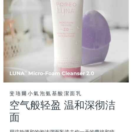
FAQ™ 101
FAQ™ 201
中國
LUNA™ 4 mini
面部提拉護理
預計送達日期
8/9/26
NEW
issa™ 4 smile
UFO™ 3 mini
Clinical anti-aging
LED mask
For young skin, T-zone
Premium anti-aging skincare
哥倫比亞
預計送達日期
8/13/26
Hybrid silicone sonic toothbrush
Red light therapy device for young skin
生髮
肌膚年輕化
克羅埃西亞
預計送達日期
8/9/26
FAQ™ 102
FAQ™ 202
LUNA™ 4 go
BEAR™ 設備
FAQ™ 301
FAQ™ 501
issa™ 4 baby
UFO™ 3 go
Advanced clinical anti-aging
LED mask
For travel or gym bag
All premium facelift devices
NEW
賽普勒斯
預計送達日期
8/10/26
LED hair strengthening scalp massager
Full-Spectrum Red Light Therapy
For ages 0-3
Portable red light therapy
捷克
預計送達日期
8/9/26
FAQ™ 103
FAQ™ 211
LUNA™護膚
保健品
FAQ™ Scalp Serum
FAQ™ 502
issa™ Teeth Whitening Set
面膜
Luxurious clinical anti-aging set
Anti-aging neck & décolleté LED mask
Premium cleansers & balm
丹麥
預計送達日期
8/9/26
LUNA
Micro-Foam Cleanser 2.0
TM
Scalp recovery probiotic serum
Full-Spectrum Red Light Therapy
Dual LED + sonic device & 18% PAP gel
Rejuvenation & hydration
專業治療
愛沙尼亞
預計送達日期
8/9/26
FAQ™ P1 Primer
FAQ™ 221
LUNA™ 設備
斐珞爾小氣泡氨基酸潔面乳
FAQ™護膚品
ISSA™ 設備
UFO™ 設備
Manuka honey primer
Anti-aging LED hand mask
芬蘭
FAQ™ Red Light Serum
預計送達日期
8/9/26
All facial cleansing devices
空气般轻盈 温和深彻洁
All FAQ™ skincare
All silicone sonic toothbrushes
All deep facial hydration devices
法國
預計送達日期
8/9/26
面
脫毛
身體護理
FAQ™護膚品
FAQ™護膚品
PEACH™ 2 Pro Max
BEAR™ 2 body
FAQ™產品
FAQ™ skincare
法屬玻里尼西亞
預計送達日期
8/13/26
All FAQ™ skincare
All FAQ™ skincare
用這款溫和的泡沫潔面乳洗去你一天的塵埃和疲