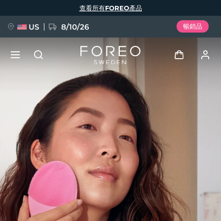
移
查看所有FOREO產品
至
主
內
容
US
8/10/26
暢銷品
新品
登入
語言
BREAKING NEWS
用戶信息
English
Deutsch
Español
我的設備
FAQ™ Pure Beauty-Tech Elixir
Français
Italiano
Português
我的訂單
Polski
Svenska
Русский
Türkçe
简体中文
繁體中文
我的地址
issa™ Teeth Whitening Set
我的訂閱