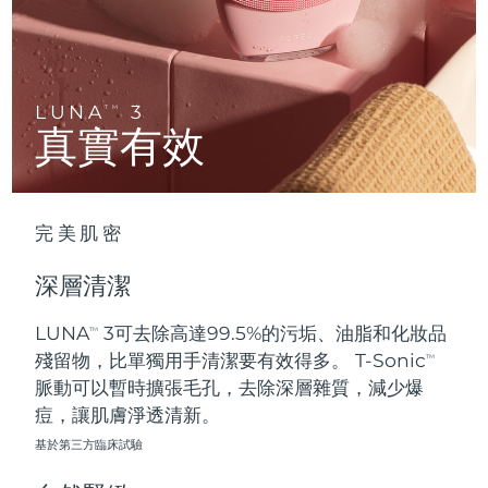
Advanced pore care essentials
以色列
預計送達日期
8/13/26
For healthy hair
18% PAP
護膚品
男士
義大利
預計送達日期
8/9/26
日本
預計送達日期
8/12/26
LUNA
3
TM
真實有效
澤西島
預計送達日期
8/14/26
全部購買
哈薩克
預計送達日期
8/11/26
完美肌密
FOREO APP
科威特
預計送達日期
8/9/26
深層清潔
關於我們
拉脫維亞
預計送達日期
8/9/26
LUNA
3可去除高達99.5%的污垢、油脂和化妝品
TM
殘留物，比單獨用手清潔要有效得多。 T-Sonic
黎巴嫩
預計送達日期
8/10/26
TM
脈動可以暫時擴張毛孔，去除深層雜質，減少爆
立陶宛
痘，讓肌膚淨透清新。
預計送達日期
8/9/26
基於第三方臨床試驗
盧森堡
預計送達日期
8/9/26