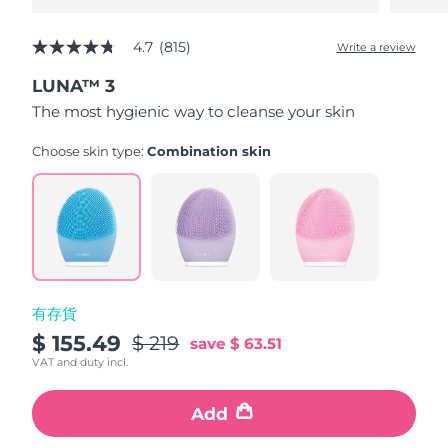
4.7
(815)
Write a review
4.7
out
LUNA™ 3
of
5
The most hygienic way to cleanse your skin
stars,
average
rating
Choose skin type:
Combination skin
value.
Read
815
Reviews.
Same
page
link.
有存貨
$ 155.49
$ 219
save
$ 63.51
VAT and duty incl.
Add