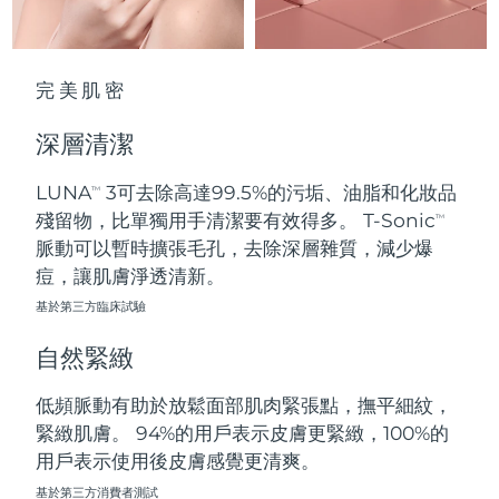
波蘭
預計送達日期
8/10/26
完美肌密
葡萄牙
預計送達日期
8/9/26
深層清潔
波多黎各
預計送達日期
8/11/26
LUNA
3可去除高達99.5%的污垢、油脂和化妝品
TM
卡達
預計送達日期
8/10/26
殘留物，比單獨用手清潔要有效得多。 T-Sonic
TM
脈動可以暫時擴張毛孔，去除深層雜質，減少爆
留尼旺
預計送達日期
8/14/26
痘，讓肌膚淨透清新。
基於第三方臨床試驗
羅馬尼亞
預計送達日期
8/9/26
自然緊緻
俄羅斯
預計送達日期
8/17/26
低頻脈動有助於放鬆面部肌肉緊張點，撫平細紋，
沙烏地阿拉伯
預計送達日期
8/10/26
緊緻肌膚。 94%的用戶表示皮膚更緊緻，100%的
用戶表示使用後皮膚感覺更清爽。
新加坡
預計送達日期
8/11/26
基於第三方消費者測試