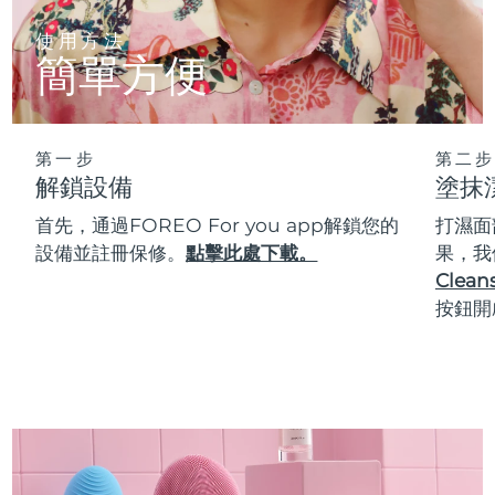
使用方法
簡單方便
第一步
第二步
解鎖設備
塗抹
首先，通過FOREO For you app解鎖您的
打濕面
設備並註冊保修。
點擊此處下載。
果，我
Cleans
按鈕開