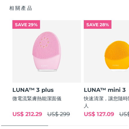
Quick start guide
healthier complexion.
相關產品
General manual
Ultra-soft silicone touchpoints gently exfoliate dead skin
2-year warranty (Spain, Portugal, Sweden: 3-year
cells without being abrasive.
warranty)
SAVE 29%
SAVE 28%
16 intensities, ergonomic and lightweight design, with
app-guided treatment routines.
LUNA™ 3 plus
LUNA™ mini 3
微電流緊膚熱能潔面儀
快速清潔，讓您隨時
人
US$ 212.29
US$ 299
US$ 127.09
US$