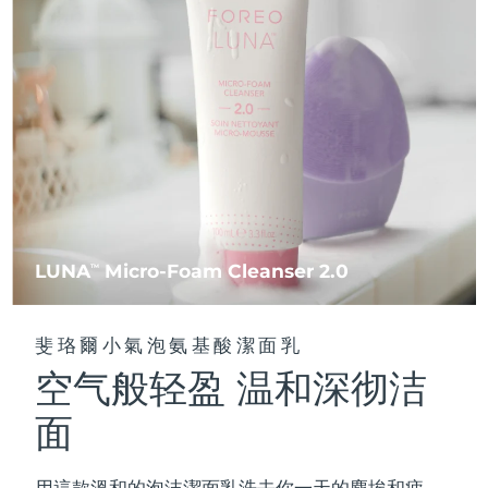
FAQ™ 101
FAQ™ 201
中國
LUNA™ 4 mini
面部提拉護理
預計送達日期
8/9/26
NEW
issa™ 4 smile
UFO™ 3 mini
Clinical anti-aging
LED mask
For young skin, T-zone
Premium anti-aging skincare
哥倫比亞
預計送達日期
8/13/26
Hybrid silicone sonic toothbrush
Red light therapy device for young skin
生髮
肌膚年輕化
克羅埃西亞
預計送達日期
8/9/26
FAQ™ 102
FAQ™ 202
LUNA™ 4 go
BEAR™ 設備
FAQ™ 301
FAQ™ 501
issa™ 4 baby
UFO™ 3 go
Advanced clinical anti-aging
LED mask
For travel or gym bag
All premium facelift devices
NEW
賽普勒斯
預計送達日期
8/10/26
LED hair strengthening scalp massager
Full-Spectrum Red Light Therapy
For ages 0-3
Portable red light therapy
捷克
預計送達日期
8/9/26
FAQ™ 103
FAQ™ 211
LUNA™護膚
保健品
FAQ™ Scalp Serum
FAQ™ 502
issa™ Teeth Whitening Set
面膜
Luxurious clinical anti-aging set
Anti-aging neck & décolleté LED mask
Premium cleansers & balm
丹麥
預計送達日期
8/9/26
LUNA
Micro-Foam Cleanser 2.0
TM
Scalp recovery probiotic serum
Full-Spectrum Red Light Therapy
Dual LED + sonic device & 18% PAP gel
Rejuvenation & hydration
專業治療
愛沙尼亞
預計送達日期
8/9/26
FAQ™ P1 Primer
FAQ™ 221
LUNA™ 設備
斐珞爾小氣泡氨基酸潔面乳
FAQ™護膚品
ISSA™ 設備
UFO™ 設備
Manuka honey primer
Anti-aging LED hand mask
芬蘭
FAQ™ Red Light Serum
預計送達日期
8/9/26
All facial cleansing devices
空气般轻盈 温和深彻洁
All FAQ™ skincare
All silicone sonic toothbrushes
All deep facial hydration devices
法國
預計送達日期
8/9/26
面
脫毛
身體護理
FAQ™護膚品
FAQ™護膚品
PEACH™ 2 Pro Max
BEAR™ 2 body
FAQ™產品
FAQ™ skincare
法屬玻里尼西亞
預計送達日期
8/13/26
All FAQ™ skincare
All FAQ™ skincare
用這款溫和的泡沫潔面乳洗去你一天的塵埃和疲