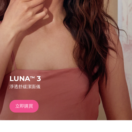
發貨國家
美國
預計送達日期
8/10/26
FAQ™ Dual LED Panel
英國
預計送達日期
8/9/26
熱門產品
西班牙
預計送達日期
8/9/26
澳洲
預計送達日期
8/12/26
法國
預計送達日期
8/9/26
LUNA
3
TM
特別優惠
暢銷產品
淨透舒緩潔面儀
德國
預計送達日期
8/9/26
加拿大
預計送達日期
8/13/26
立即購買
紅光療法
澳洲
預計送達日期
8/12/26