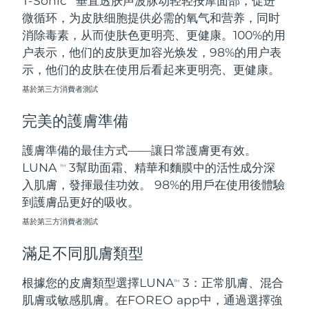
T-Sonic
垂直透肤声波脉动轻轻按摩面部，促进
微循环，为皮肤细胞提供必需的氧气和营养，同时
阿拉伯聯合大公國
預計送達日期
8/10/26
消除毒素，从而使肤色更明亮、更健康。100%的用
户表示，他们的皮肤更加容光焕发，98%的用户表
英國
預計送達日期
8/9/26
示，他们的皮肤在使用后看起来更明亮、更健康。
基於第三方消費者測試
美國
預計送達日期
8/10/26
完美的護膚準備
烏茲別克
預計送達日期
8/14/26
護膚準備的最佳方式——讓日常護膚更有效。
越南
預計送達日期
8/15/26
LUNA
3幫助面霜、精華和麵膜中的活性成分深
TM
入肌膚，發揮最佳功效。 98%的用戶在使用後體驗
到護膚品更好的吸收。
基於第三方消費者測試
滿足不同肌膚類型
根據您的皮膚類型選擇LUNA
3：正常肌膚、混合
TM
肌膚或敏感肌膚。在FOREO app中，通過選擇強