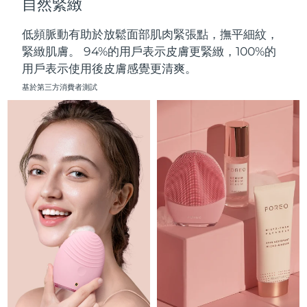
自然緊緻
中國澳門特別行政區
預計送達日期
8/11/26
低頻脈動有助於放鬆面部肌肉緊張點，撫平細紋，
馬來西亞
預計送達日期
8/12/26
緊緻肌膚。 94%的用戶表示皮膚更緊緻，100%的
用戶表示使用後皮膚感覺更清爽。
馬爾他
預計送達日期
8/9/26
基於第三方消費者測試
墨西哥
預計送達日期
8/13/26
摩納哥
預計送達日期
8/10/26
荷蘭
預計送達日期
8/9/26
紐西蘭
預計送達日期
8/9/26
挪威
預計送達日期
8/9/26
阿曼
預計送達日期
8/12/26
菲律賓
預計送達日期
8/12/26