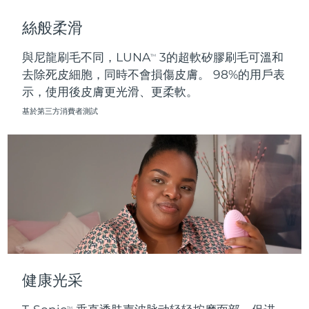
斯洛伐克
預計送達日期
8/9/26
絲般柔滑
斯洛維尼亞
預計送達日期
8/9/26
與尼龍刷毛不同，LUNA
3的超軟矽膠刷毛可溫和
TM
去除死皮細胞，同時不會損傷皮膚。 98%的用戶表
南非
預計送達日期
8/17/26
示，使用後皮膚更光滑、更柔軟。
南韓
預計送達日期
8/11/26
基於第三方消費者測試
西班牙
預計送達日期
8/9/26
瑞典
預計送達日期
8/9/26
瑞士
預計送達日期
8/9/26
台灣
預計送達日期
8/14/26
泰國
預計送達日期
8/13/26
健康光采
土耳其
預計送達日期
8/10/26
TM