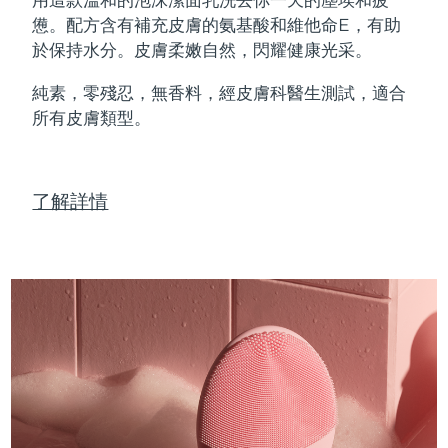
Professional IPL hair removal device
Microcurrent body toning
All hair treatments
All FAQ™ skincare
憊。配方含有補充皮膚的氨基酸和維他命E，有助
德國
預計送達日期
8/9/26
於保持水分。皮膚柔嫩自然，閃耀健康光采。
FAQ™產品
FAQ™產品
痘肌護理
眼部護理
直布羅陀
PEACH™ 2
LUNA™ 4 body
預計送達日期
8/13/26
FAQ™ products
All anti-aging treatments
All LED treatments
純素，零殘忍，無香料，經皮膚科醫生測試，適合
ESPADA™ 2 plus
BEAR™ 2 eyes & lips
IPL hair removal
Massaging body brush
All toning treatments
所有皮膚類型。
希臘
預計送達日期
8/9/26
Recurring acne LED therapy
Microcurrent line smoothing device
中國香港特別行政區
預計送達日期
8/10/26
PEACH™ 2 go
SUPERCHARGED™ serum
護發
毛孔護理
ESPADA™ 2
IRIS™ 2
了解詳情
Travel-friendly IPL hair removal
Firming body serum
匈牙利
LUNA™ 4 hair
預計送達日期
8/9/26
KIWI™ derma
Acne treatment device
Rejuvenating eye massager
NEW
2-in-1 LED scalp massager
Diamond microdermabrasion .
冰島
預計送達日期
8/10/26
PEACH™ Cooling Prep Gel
ESPADA™ Blemish Solution
眼部護膚
牙齒美白
Cooling IPL hair removal gel
印尼
預計送達日期
8/7/26
FLIP™ play advanced
KIWI™
Concentrated acne gel
Advanced eye care treatment
issa™ Teeth Whitening Set
LED light hairbrush
Blackhead remover
愛爾蘭
預計送達日期
8/9/26
更多的
Dual LED + sonic device & 18% PAP gel
ESPADA™ 設備
眼部護理設備
曼島
預計送達日期
8/11/26
LUNA™ Dual-Peptide Scalp
KIWI™ 皮肤护理
All acne treatment devices
All revitalizing eye massagers
Serum
issa™ Teeth Whitening Gel