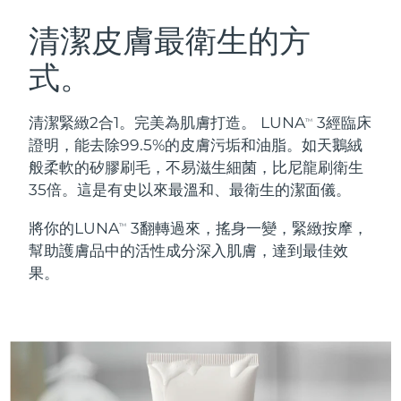
瑞典美膚護理
奧地利
預計送達日期
8/9/26
清潔皮膚最衛生的方
式。
巴林
預計送達日期
8/10/26
面部清潔
緊致提拉
比利時
預計送達日期
8/9/26
清潔緊緻2合1。完美為肌膚打造。 LUNA
3經臨床
TM
LUNA™ 4 套裝
BEAR™ 2 套裝
證明，能去除99.5%的皮膚污垢和油脂。如天鵝絨
百慕達
預計送達日期
8/15/26
Anti-aging massage
Microcurrent toning
般柔軟的矽膠刷毛，不易滋生細菌，比尼龍刷衛生
35倍。這是有史以來最溫和、最衛生的潔面儀。
波士尼亞與赫塞哥維納
預計送達日期
8/12/26
補水保濕
口腔護理
將你的LUNA
3翻轉過來，搖身一變，緊緻按摩，
LUNA™ 4 Plus
BEAR™ 2 go
TM
汶萊
預計送達日期
8/14/26
UFO™ 3 套裝
issa™ 4
幫助護膚品中的活性成分深入肌膚，達到最佳效
Massage, LED heating
Microcurrent toning on-the-go
FAQ™ 抗老護理
Deep facial hydration
Hybrid silicone sonic toothbrush
果。
保加利亞
預計送達日期
8/9/26
NEW
LUNA™ 4 Men
BEAR™ 2 eyes & lips
加拿大
預計送達日期
8/13/26
UFO™ 3 LED
issa™ 4 plus
For men, anti-aging massage
Microcurrent line smoothing device
Near-infrared and red light therapy
Smart hybrid silicone sonic toothbrush
智利
預計送達日期
8/13/26
device
抗老
LED 護理