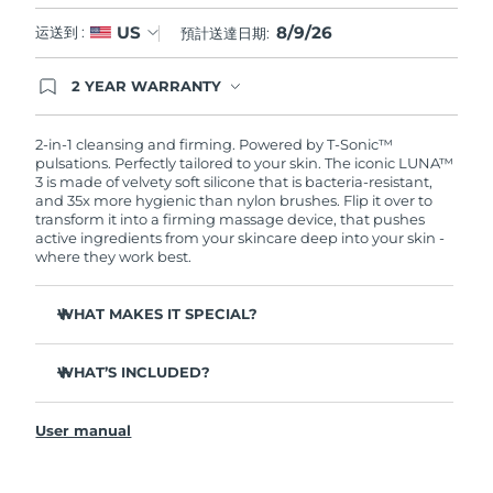
8/9/26
US
运送到 :
預計送達日期:
2 YEAR WARRANTY
Ordering today registers you for full FOREO
warranty coverage. This means if you experience
issues within 2-year of purchase, FOREO will
2-in-1 cleansing and firming. Powered by T-Sonic™
replace your product free of charge.
pulsations. Perfectly tailored to your skin. The iconic LUNA™
3 is made of velvety soft silicone that is bacteria-resistant,
and 35x more hygienic than nylon brushes. Flip it over to
transform it into a firming massage device, that pushes
active ingredients from your skincare deep into your skin -
where they work best.
WHAT MAKES IT SPECIAL?
Clinically proven to remove 99.5% of dirt, oil and
makeup residue from skin.
WHAT’S INCLUDED?
Removes impurities trapped deep within pores –
LUNA
3
™
reducing chances of a breakout.
User manual
USB charging cable
Smoothes appearance of fine lines, and helps relax
facial muscle tension points.
Travel pouch
Massages face to boost microcirculation – for a brighter,