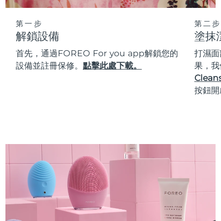
第一步
第二步
解鎖設備
塗抹
首先，通過FOREO For you app解鎖您的
打濕面
設備並註冊保修。
點擊此處下載。
果，我
Cleans
按鈕開