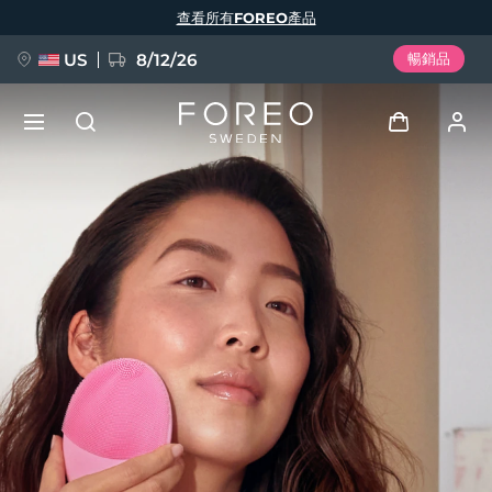
移
查看所有FOREO產品
至
主
內
容
US
8/12/26
暢銷品
新品
登入
語言
BREAKING NEWS
用戶信息
English
Deutsch
Español
我的設備
FAQ™ Pure Beauty-Tech Elixir
Français
Italiano
Português
我的訂單
Polski
Svenska
Русский
Türkçe
简体中文
繁體中文
我的地址
issa™ Teeth Whitening Set
我的訂閱