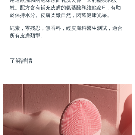
Professional IPL hair removal device
Microcurrent body toning
All hair treatments
All FAQ™ skincare
憊。配方含有補充皮膚的氨基酸和維他命E，有助
德國
預計送達日期
8/11/26
於保持水分。皮膚柔嫩自然，閃耀健康光采。
FAQ™產品
FAQ™產品
痘肌護理
眼部護理
直布羅陀
PEACH™ 2
LUNA™ 4 body
預計送達日期
8/15/26
FAQ™ products
All anti-aging treatments
All LED treatments
純素，零殘忍，無香料，經皮膚科醫生測試，適合
ESPADA™ 2 plus
BEAR™ 2 eyes & lips
IPL hair removal
Massaging body brush
All toning treatments
所有皮膚類型。
希臘
預計送達日期
8/11/26
Recurring acne LED therapy
Microcurrent line smoothing device
中國香港特別行政區
預計送達日期
8/12/26
PEACH™ 2 go
SUPERCHARGED™ serum
護發
毛孔護理
ESPADA™ 2
IRIS™ 2
了解詳情
Travel-friendly IPL hair removal
Firming body serum
匈牙利
LUNA™ 4 hair
預計送達日期
8/11/26
KIWI™ derma
Acne treatment device
Rejuvenating eye massager
NEW
2-in-1 LED scalp massager
Diamond microdermabrasion .
冰島
預計送達日期
8/12/26
PEACH™ Cooling Prep Gel
ESPADA™ Blemish Solution
眼部護膚
牙齒美白
Cooling IPL hair removal gel
印尼
預計送達日期
8/9/26
FLIP™ play advanced
KIWI™
Concentrated acne gel
Advanced eye care treatment
issa™ Teeth Whitening Set
LED light hairbrush
Blackhead remover
愛爾蘭
預計送達日期
8/11/26
更多的
Dual LED + sonic device & 18% PAP gel
ESPADA™ 設備
眼部護理設備
曼島
預計送達日期
8/13/26
LUNA™ Dual-Peptide Scalp
KIWI™ 皮肤护理
All acne treatment devices
All revitalizing eye massagers
Serum
issa™ Teeth Whitening Gel