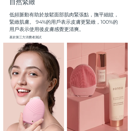
自然緊緻
中國澳門特別行政區
預計送達日期
8/13/26
低頻脈動有助於放鬆面部肌肉緊張點，撫平細紋，
馬來西亞
預計送達日期
8/14/26
緊緻肌膚。 94%的用戶表示皮膚更緊緻，100%的
用戶表示使用後皮膚感覺更清爽。
馬爾他
預計送達日期
8/11/26
基於第三方消費者測試
墨西哥
預計送達日期
8/15/26
摩納哥
預計送達日期
8/12/26
荷蘭
預計送達日期
8/11/26
紐西蘭
預計送達日期
8/11/26
挪威
預計送達日期
8/11/26
阿曼
預計送達日期
8/14/26
菲律賓
預計送達日期
8/14/26