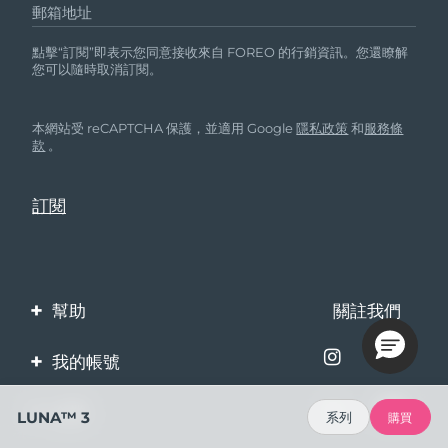
郵箱地址
點擊“訂閱”即表示您同意接收來自 FOREO 的行銷資訊。您還瞭解
您可以隨時取消訂閱。
本網站受 reCAPTCHA 保護，並適用 Google
隱私政策
和
服務條
款
。
幫助
關註我們
聯繫我們
我的帳號
訂單與運輸
產品註冊
企業
LUNA™ 3
系列
購買
保修與退換貨
客服支持