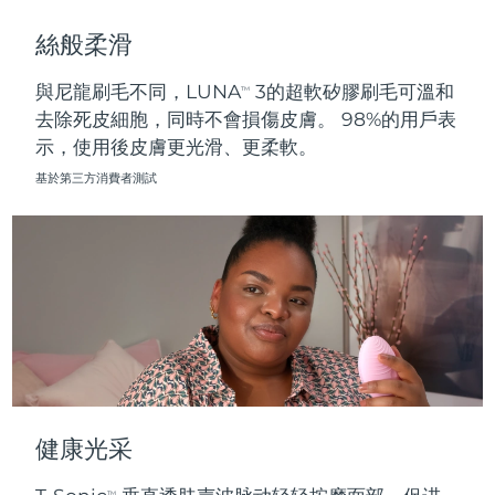
斯洛伐克
預計送達日期
8/11/26
絲般柔滑
斯洛維尼亞
預計送達日期
8/11/26
與尼龍刷毛不同，LUNA
3的超軟矽膠刷毛可溫和
TM
去除死皮細胞，同時不會損傷皮膚。 98%的用戶表
南非
預計送達日期
8/19/26
示，使用後皮膚更光滑、更柔軟。
南韓
預計送達日期
8/13/26
基於第三方消費者測試
西班牙
預計送達日期
8/11/26
瑞典
預計送達日期
8/11/26
瑞士
預計送達日期
8/11/26
台灣
預計送達日期
8/16/26
泰國
預計送達日期
8/15/26
健康光采
土耳其
預計送達日期
8/12/26
TM