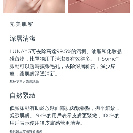
波蘭
預計送達日期
8/12/26
完美肌密
葡萄牙
預計送達日期
8/11/26
深層清潔
波多黎各
預計送達日期
8/13/26
LUNA
3可去除高達99.5%的污垢、油脂和化妝品
TM
卡達
預計送達日期
8/12/26
殘留物，比單獨用手清潔要有效得多。 T-Sonic
TM
脈動可以暫時擴張毛孔，去除深層雜質，減少爆
留尼旺
預計送達日期
8/16/26
痘，讓肌膚淨透清新。
基於第三方臨床試驗
羅馬尼亞
預計送達日期
8/11/26
自然緊緻
俄羅斯
預計送達日期
8/19/26
低頻脈動有助於放鬆面部肌肉緊張點，撫平細紋，
沙烏地阿拉伯
預計送達日期
8/12/26
緊緻肌膚。 94%的用戶表示皮膚更緊緻，100%的
用戶表示使用後皮膚感覺更清爽。
新加坡
預計送達日期
8/13/26
基於第三方消費者測試