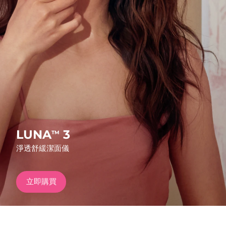
發貨國家
美國
預計送達日期
8/12/26
FAQ™ Dual LED Panel
英國
預計送達日期
8/11/26
熱門產品
西班牙
預計送達日期
8/11/26
澳洲
預計送達日期
8/14/26
法國
預計送達日期
8/11/26
LUNA
3
TM
特別優惠
暢銷產品
淨透舒緩潔面儀
德國
預計送達日期
8/11/26
加拿大
預計送達日期
8/15/26
立即購買
紅光療法
澳洲
預計送達日期
8/14/26