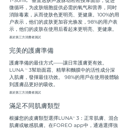
T-Sonic
垂直透肤声波脉动轻轻按摩面部，促进
微循环，为皮肤细胞提供必需的氧气和营养，同时
阿拉伯聯合大公國
預計送達日期
8/12/26
消除毒素，从而使肤色更明亮、更健康。100%的用
户表示，他们的皮肤更加容光焕发，98%的用户表
英國
預計送達日期
8/11/26
示，他们的皮肤在使用后看起来更明亮、更健康。
基於第三方消費者測試
美國
預計送達日期
8/12/26
完美的護膚準備
烏茲別克
預計送達日期
8/16/26
護膚準備的最佳方式——讓日常護膚更有效。
越南
預計送達日期
8/17/26
LUNA
3幫助面霜、精華和麵膜中的活性成分深
TM
入肌膚，發揮最佳功效。 98%的用戶在使用後體驗
到護膚品更好的吸收。
基於第三方消費者測試
滿足不同肌膚類型
根據您的皮膚類型選擇LUNA
3：正常肌膚、混合
TM
肌膚或敏感肌膚。在FOREO app中，通過選擇強