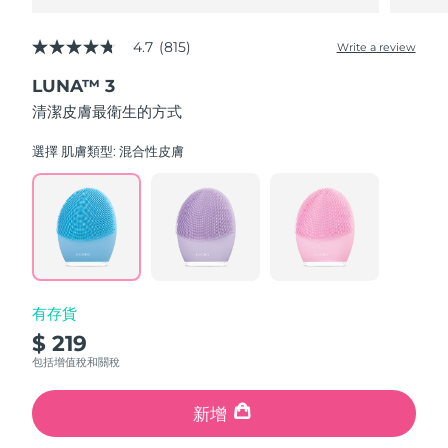
4.7
(815)
Write a review
4.7
out
LUNA™ 3
of
5
清潔皮膚最衛生的方式
stars,
average
rating
選擇 肌膚類型:
混合性皮膚
value.
Read
815
Reviews.
Same
page
link.
有存貨
$ 219
包括增值稅和關稅
新增