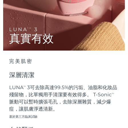
Advanced pore care essentials
以色列
預計送達日期
8/15/26
For healthy hair
18% PAP
護膚品
男士
義大利
預計送達日期
8/11/26
日本
預計送達日期
8/14/26
LUNA
3
TM
真實有效
澤西島
預計送達日期
8/16/26
全部購買
哈薩克
預計送達日期
8/13/26
完美肌密
FOREO APP
科威特
預計送達日期
8/11/26
深層清潔
關於我們
拉脫維亞
預計送達日期
8/11/26
LUNA
3可去除高達99.5%的污垢、油脂和化妝品
TM
殘留物，比單獨用手清潔要有效得多。 T-Sonic
黎巴嫩
預計送達日期
8/12/26
TM
脈動可以暫時擴張毛孔，去除深層雜質，減少爆
立陶宛
痘，讓肌膚淨透清新。
預計送達日期
8/11/26
基於第三方臨床試驗
盧森堡
預計送達日期
8/11/26