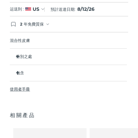
8/12/26
US
运送到 :
預計送達日期:
2 年免費質保
如果您在2年質保期內發現任何非人為品質問題，
FOREO將免費為您更換產品。
混合性皮膚
特別之處
經臨床證明，可去除99.5%的皮膚污垢、油脂和化妝品殘留
物。
包含
清除毛孔深處的雜質，減少爆痘的可能。
LUNA
3
™
撫平細紋，幫助放鬆面部肌肉緊張點。
使用者手冊
USB 充電線
按摩面部，促進微循環，使膚色更明亮、更健康。
便攜袋
超軟矽膠刷毛可溫和去除死皮細胞。
快速操作指南
16檔強度，符合人體工程學的輕質設計，智能app護膚。
相關產品
通用操作指南
2年質保 (西班牙、葡萄牙、瑞典：3年質保)