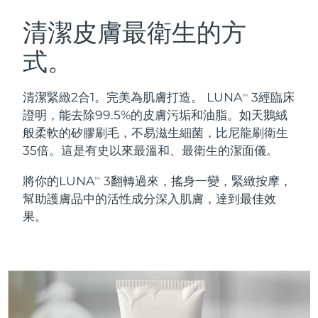
瑞典美膚護理
奧地利
預計送達日期
8/11/26
清潔皮膚最衛生的方
式。
巴林
預計送達日期
8/12/26
面部清潔
緊致提拉
比利時
預計送達日期
8/11/26
清潔緊緻2合1。完美為肌膚打造。 LUNA
3經臨床
TM
LUNA™ 4 套裝
BEAR™ 2 套裝
證明，能去除99.5%的皮膚污垢和油脂。如天鵝絨
百慕達
預計送達日期
8/17/26
Anti-aging massage
Microcurrent toning
般柔軟的矽膠刷毛，不易滋生細菌，比尼龍刷衛生
35倍。這是有史以來最溫和、最衛生的潔面儀。
波士尼亞與赫塞哥維納
預計送達日期
8/14/26
補水保濕
口腔護理
將你的LUNA
3翻轉過來，搖身一變，緊緻按摩，
LUNA™ 4 Plus
BEAR™ 2 go
TM
汶萊
預計送達日期
8/16/26
UFO™ 3 套裝
issa™ 4
幫助護膚品中的活性成分深入肌膚，達到最佳效
Massage, LED heating
Microcurrent toning on-the-go
FAQ™ 抗老護理
Deep facial hydration
Hybrid silicone sonic toothbrush
果。
保加利亞
預計送達日期
8/11/26
NEW
LUNA™ 4 Men
BEAR™ 2 eyes & lips
加拿大
預計送達日期
8/15/26
UFO™ 3 LED
issa™ 4 plus
For men, anti-aging massage
Microcurrent line smoothing device
Near-infrared and red light therapy
Smart hybrid silicone sonic toothbrush
智利
預計送達日期
8/15/26
device
抗老
LED 護理