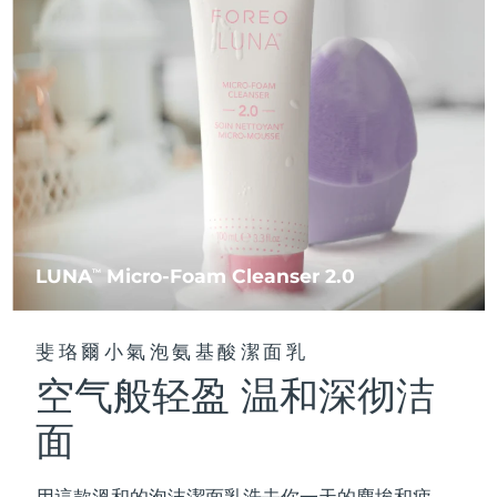
FAQ™ 101
FAQ™ 201
中國
LUNA™ 4 mini
面部提拉護理
預計送達日期
8/11/26
NEW
issa™ 4 smile
UFO™ 3 mini
Clinical anti-aging
LED mask
For young skin, T-zone
Premium anti-aging skincare
哥倫比亞
預計送達日期
8/15/26
Hybrid silicone sonic toothbrush
Red light therapy device for young skin
生髮
肌膚年輕化
克羅埃西亞
預計送達日期
8/11/26
FAQ™ 102
FAQ™ 202
LUNA™ 4 go
BEAR™ 設備
FAQ™ 301
FAQ™ 501
issa™ 4 baby
UFO™ 3 go
Advanced clinical anti-aging
LED mask
For travel or gym bag
All premium facelift devices
NEW
賽普勒斯
預計送達日期
8/12/26
LED hair strengthening scalp massager
Full-Spectrum Red Light Therapy
For ages 0-3
Portable red light therapy
捷克
預計送達日期
8/11/26
FAQ™ 103
FAQ™ 211
LUNA™護膚
保健品
FAQ™ Scalp Serum
FAQ™ 502
issa™ Teeth Whitening Set
面膜
Luxurious clinical anti-aging set
Anti-aging neck & décolleté LED mask
Premium cleansers & balm
丹麥
預計送達日期
8/11/26
LUNA
Micro-Foam Cleanser 2.0
TM
Scalp recovery probiotic serum
Full-Spectrum Red Light Therapy
Dual LED + sonic device & 18% PAP gel
Rejuvenation & hydration
專業治療
愛沙尼亞
預計送達日期
8/11/26
FAQ™ P1 Primer
FAQ™ 221
LUNA™ 設備
斐珞爾小氣泡氨基酸潔面乳
FAQ™護膚品
ISSA™ 設備
UFO™ 設備
Manuka honey primer
Anti-aging LED hand mask
芬蘭
FAQ™ Red Light Serum
預計送達日期
8/11/26
All facial cleansing devices
空气般轻盈 温和深彻洁
All FAQ™ skincare
All silicone sonic toothbrushes
All deep facial hydration devices
法國
預計送達日期
8/11/26
面
脫毛
身體護理
FAQ™護膚品
FAQ™護膚品
PEACH™ 2 Pro Max
BEAR™ 2 body
FAQ™產品
FAQ™ skincare
法屬玻里尼西亞
預計送達日期
8/15/26
All FAQ™ skincare
All FAQ™ skincare
用這款溫和的泡沫潔面乳洗去你一天的塵埃和疲