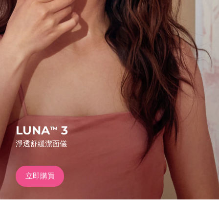
發貨國家
美國
預計送達日期
8/10/26
FAQ™ Dual LED Panel
英國
預計送達日期
8/9/26
熱門產品
西班牙
預計送達日期
8/9/26
澳洲
預計送達日期
8/12/26
法國
預計送達日期
8/9/26
LUNA
3
TM
特別優惠
暢銷產品
淨透舒緩潔面儀
德國
預計送達日期
8/9/26
加拿大
預計送達日期
8/13/26
立即購買
紅光療法
澳洲
預計送達日期
8/12/26