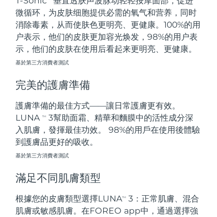
T-Sonic
垂直透肤声波脉动轻轻按摩面部，促进
微循环，为皮肤细胞提供必需的氧气和营养，同时
阿拉伯聯合大公國
預計送達日期
8/10/26
消除毒素，从而使肤色更明亮、更健康。100%的用
户表示，他们的皮肤更加容光焕发，98%的用户表
英國
預計送達日期
8/9/26
示，他们的皮肤在使用后看起来更明亮、更健康。
基於第三方消費者測試
美國
預計送達日期
8/10/26
完美的護膚準備
烏茲別克
預計送達日期
8/14/26
護膚準備的最佳方式——讓日常護膚更有效。
越南
預計送達日期
8/15/26
LUNA
3幫助面霜、精華和麵膜中的活性成分深
TM
入肌膚，發揮最佳功效。 98%的用戶在使用後體驗
到護膚品更好的吸收。
基於第三方消費者測試
滿足不同肌膚類型
根據您的皮膚類型選擇LUNA
3：正常肌膚、混合
TM
肌膚或敏感肌膚。在FOREO app中，通過選擇強