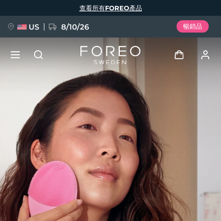
移
查看所有FOREO產品
至
主
內
容
US
8/10/26
暢銷品
新品
登入
語言
BREAKING NEWS
用戶信息
English
Deutsch
Español
我的設備
FAQ™ Pure Beauty-Tech Elixir
Français
Italiano
Português
我的訂單
Polski
Svenska
Русский
Türkçe
简体中文
繁體中文
我的地址
issa™ Teeth Whitening Set
我的訂閱