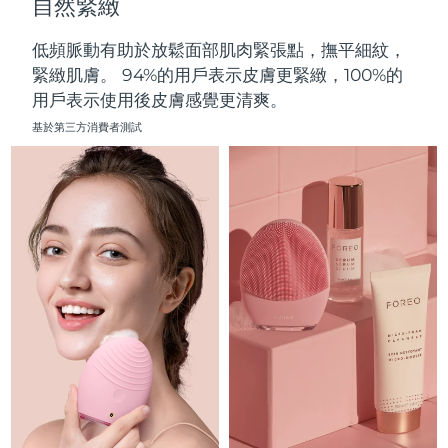
自然緊緻
中國澳門特別行政區
預計送達日期
8/11/26
低頻脈動有助於放鬆面部肌肉緊張點，撫平細紋，
馬來西亞
預計送達日期
8/12/26
緊緻肌膚。 94%的用戶表示皮膚更緊緻，100%的
用戶表示使用後皮膚感覺更清爽。
馬爾他
預計送達日期
8/9/26
基於第三方消費者測試
墨西哥
預計送達日期
8/13/26
摩納哥
預計送達日期
8/10/26
荷蘭
預計送達日期
8/9/26
紐西蘭
預計送達日期
8/9/26
挪威
預計送達日期
8/9/26
阿曼
預計送達日期
8/12/26
菲律賓
預計送達日期
8/12/26