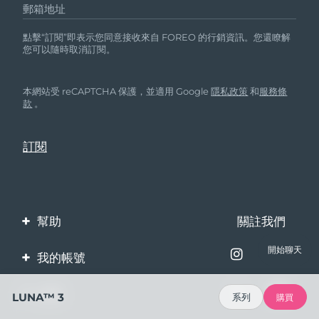
郵箱地址
點擊“訂閱”即表示您同意接收來自 FOREO 的行銷資訊。您還瞭解
您可以隨時取消訂閱。
本網站受 reCAPTCHA 保護，並適用 Google
隱私政策
和
服務條
款
。
幫助
關註我們
聯繫我們
開始聊天
我的帳號
訂單與運輸
產品註冊
企業
LUNA™ 3
系列
購買
保修與退換貨
客服支持