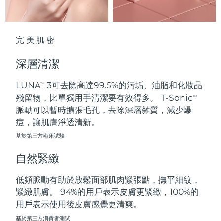
波蘭
預計送達日期
8/10/26
完美肌密
葡萄牙
預計送達日期
8/9/26
深層清潔
波多黎各
預計送達日期
8/11/26
LUNA
3可去除高達99.5%的污垢、油脂和化妝品
TM
卡達
預計送達日期
8/10/26
殘留物，比單獨用手清潔要有效得多。 T-Sonic
TM
脈動可以暫時擴張毛孔，去除深層雜質，減少爆
留尼旺
預計送達日期
8/14/26
痘，讓肌膚淨透清新。
基於第三方臨床試驗
羅馬尼亞
預計送達日期
8/9/26
自然緊緻
俄羅斯
預計送達日期
8/17/26
低頻脈動有助於放鬆面部肌肉緊張點，撫平細紋，
沙烏地阿拉伯
預計送達日期
8/10/26
緊緻肌膚。 94%的用戶表示皮膚更緊緻，100%的
用戶表示使用後皮膚感覺更清爽。
新加坡
預計送達日期
8/11/26
基於第三方消費者測試