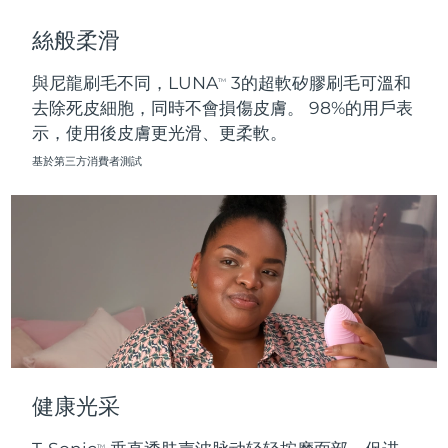
斯洛伐克
預計送達日期
8/9/26
絲般柔滑
斯洛維尼亞
預計送達日期
8/9/26
與尼龍刷毛不同，LUNA
3的超軟矽膠刷毛可溫和
TM
去除死皮細胞，同時不會損傷皮膚。 98%的用戶表
南非
預計送達日期
8/17/26
示，使用後皮膚更光滑、更柔軟。
南韓
預計送達日期
8/11/26
基於第三方消費者測試
西班牙
預計送達日期
8/9/26
瑞典
預計送達日期
8/9/26
瑞士
預計送達日期
8/9/26
台灣
預計送達日期
8/14/26
泰國
預計送達日期
8/13/26
健康光采
土耳其
預計送達日期
8/10/26
TM