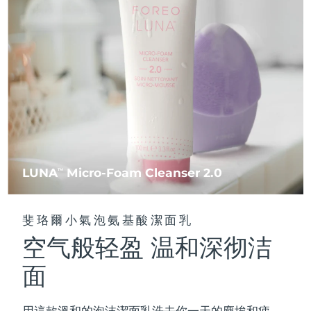
FAQ™ 101
FAQ™ 201
中國
LUNA™ 4 mini
面部提拉護理
預計送達日期
8/9/26
NEW
issa™ 4 smile
UFO™ 3 mini
Clinical anti-aging
LED mask
For young skin, T-zone
Premium anti-aging skincare
哥倫比亞
預計送達日期
8/13/26
Hybrid silicone sonic toothbrush
Red light therapy device for young skin
生髮
肌膚年輕化
克羅埃西亞
預計送達日期
8/9/26
FAQ™ 102
FAQ™ 202
LUNA™ 4 go
BEAR™ 設備
FAQ™ 301
FAQ™ 501
issa™ 4 baby
UFO™ 3 go
Advanced clinical anti-aging
LED mask
For travel or gym bag
All premium facelift devices
NEW
賽普勒斯
預計送達日期
8/10/26
LED hair strengthening scalp massager
Full-Spectrum Red Light Therapy
For ages 0-3
Portable red light therapy
捷克
預計送達日期
8/9/26
FAQ™ 103
FAQ™ 211
LUNA™護膚
保健品
FAQ™ Scalp Serum
FAQ™ 502
issa™ Teeth Whitening Set
面膜
Luxurious clinical anti-aging set
Anti-aging neck & décolleté LED mask
Premium cleansers & balm
丹麥
預計送達日期
8/9/26
LUNA
Micro-Foam Cleanser 2.0
TM
Scalp recovery probiotic serum
Full-Spectrum Red Light Therapy
Dual LED + sonic device & 18% PAP gel
Rejuvenation & hydration
專業治療
愛沙尼亞
預計送達日期
8/9/26
FAQ™ P1 Primer
FAQ™ 221
LUNA™ 設備
斐珞爾小氣泡氨基酸潔面乳
FAQ™護膚品
ISSA™ 設備
UFO™ 設備
Manuka honey primer
Anti-aging LED hand mask
芬蘭
FAQ™ Red Light Serum
預計送達日期
8/9/26
All facial cleansing devices
空气般轻盈 温和深彻洁
All FAQ™ skincare
All silicone sonic toothbrushes
All deep facial hydration devices
法國
預計送達日期
8/9/26
面
脫毛
身體護理
FAQ™護膚品
FAQ™護膚品
PEACH™ 2 Pro Max
BEAR™ 2 body
FAQ™產品
FAQ™ skincare
法屬玻里尼西亞
預計送達日期
8/13/26
All FAQ™ skincare
All FAQ™ skincare
用這款溫和的泡沫潔面乳洗去你一天的塵埃和疲