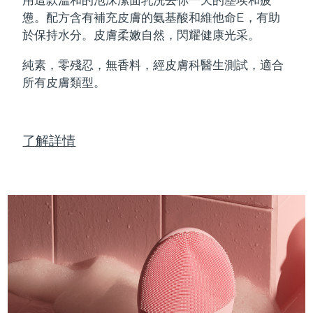
Professional IPL hair removal device
Microcurrent body toning
All hair treatments
All FAQ™ skincare
憊。配方含有補充皮膚的氨基酸和維他命E，有助
德國
預計送達日期
8/9/26
於保持水分。皮膚柔嫩自然，閃耀健康光采。
FAQ™產品
FAQ™產品
痘肌護理
眼部護理
直布羅陀
PEACH™ 2
LUNA™ 4 body
預計送達日期
8/13/26
FAQ™ products
All anti-aging treatments
All LED treatments
純素，零殘忍，無香料，經皮膚科醫生測試，適合
ESPADA™ 2 plus
BEAR™ 2 eyes & lips
IPL hair removal
Massaging body brush
All toning treatments
所有皮膚類型。
希臘
預計送達日期
8/9/26
Recurring acne LED therapy
Microcurrent line smoothing device
中國香港特別行政區
預計送達日期
8/10/26
PEACH™ 2 go
SUPERCHARGED™ serum
護發
毛孔護理
ESPADA™ 2
IRIS™ 2
了解詳情
Travel-friendly IPL hair removal
Firming body serum
匈牙利
LUNA™ 4 hair
預計送達日期
8/9/26
KIWI™ derma
Acne treatment device
Rejuvenating eye massager
NEW
2-in-1 LED scalp massager
Diamond microdermabrasion .
冰島
預計送達日期
8/10/26
PEACH™ Cooling Prep Gel
ESPADA™ Blemish Solution
眼部護膚
牙齒美白
Cooling IPL hair removal gel
印尼
預計送達日期
8/7/26
FLIP™ play advanced
KIWI™
Concentrated acne gel
Advanced eye care treatment
issa™ Teeth Whitening Set
LED light hairbrush
Blackhead remover
愛爾蘭
預計送達日期
8/9/26
更多的
Dual LED + sonic device & 18% PAP gel
ESPADA™ 設備
眼部護理設備
曼島
預計送達日期
8/11/26
LUNA™ Dual-Peptide Scalp
KIWI™ 皮肤护理
All acne treatment devices
All revitalizing eye massagers
Serum
issa™ Teeth Whitening Gel