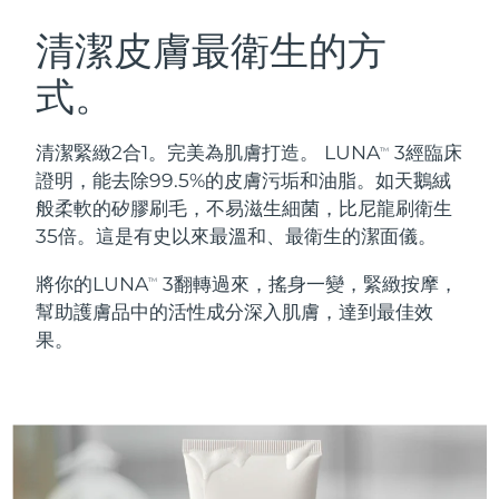
瑞典美膚護理
奧地利
預計送達日期
8/9/26
清潔皮膚最衛生的方
式。
巴林
預計送達日期
8/10/26
面部清潔
緊致提拉
比利時
預計送達日期
8/9/26
清潔緊緻2合1。完美為肌膚打造。 LUNA
3經臨床
TM
LUNA™ 4 套裝
BEAR™ 2 套裝
證明，能去除99.5%的皮膚污垢和油脂。如天鵝絨
百慕達
預計送達日期
8/15/26
Anti-aging massage
Microcurrent toning
般柔軟的矽膠刷毛，不易滋生細菌，比尼龍刷衛生
35倍。這是有史以來最溫和、最衛生的潔面儀。
波士尼亞與赫塞哥維納
預計送達日期
8/12/26
補水保濕
口腔護理
將你的LUNA
3翻轉過來，搖身一變，緊緻按摩，
LUNA™ 4 Plus
BEAR™ 2 go
TM
汶萊
預計送達日期
8/14/26
UFO™ 3 套裝
issa™ 4
幫助護膚品中的活性成分深入肌膚，達到最佳效
Massage, LED heating
Microcurrent toning on-the-go
FAQ™ 抗老護理
Deep facial hydration
Hybrid silicone sonic toothbrush
果。
保加利亞
預計送達日期
8/9/26
NEW
LUNA™ 4 Men
BEAR™ 2 eyes & lips
加拿大
預計送達日期
8/13/26
UFO™ 3 LED
issa™ 4 plus
For men, anti-aging massage
Microcurrent line smoothing device
Near-infrared and red light therapy
Smart hybrid silicone sonic toothbrush
智利
預計送達日期
8/13/26
device
抗老
LED 護理