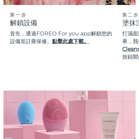
第一步
第二步
解鎖設備
塗抹
首先，通過FOREO For you app解鎖您的
打濕面
設備並註冊保修。
點擊此處下載。
果，我
Cleans
按鈕開