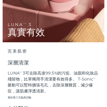
Advanced pore care essentials
以色列
預計送達日期
8/13/26
For healthy hair
18% PAP
護膚品
男士
義大利
預計送達日期
8/9/26
日本
預計送達日期
8/12/26
LUNA
3
TM
真實有效
澤西島
預計送達日期
8/14/26
全部購買
哈薩克
預計送達日期
8/11/26
完美肌密
FOREO APP
科威特
預計送達日期
8/9/26
深層清潔
關於我們
拉脫維亞
預計送達日期
8/9/26
LUNA
3可去除高達99.5%的污垢、油脂和化妝品
TM
殘留物，比單獨用手清潔要有效得多。 T-Sonic
黎巴嫩
預計送達日期
8/10/26
TM
脈動可以暫時擴張毛孔，去除深層雜質，減少爆
立陶宛
痘，讓肌膚淨透清新。
預計送達日期
8/9/26
基於第三方臨床試驗
盧森堡
預計送達日期
8/9/26