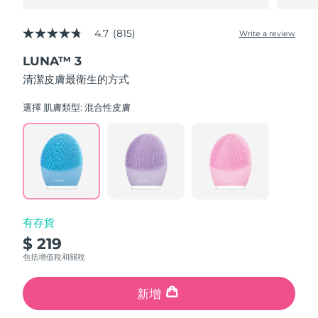
4.7
(815)
Write a review
4.7
out
LUNA™ 3
of
5
清潔皮膚最衛生的方式
stars,
average
rating
選擇 肌膚類型:
混合性皮膚
value.
Read
815
Reviews.
Same
page
link.
有存貨
$ 219
包括增值稅和關稅
新增