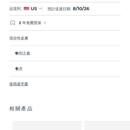
8/10/26
US
运送到 :
預計送達日期:
2 年免費質保
如果您在2年質保期內發現任何非人為品質問題，
FOREO將免費為您更換產品。
混合性皮膚
特別之處
經臨床證明，可去除99.5%的皮膚污垢、油脂和化妝品殘留
物。
包含
清除毛孔深處的雜質，減少爆痘的可能。
LUNA
3
™
撫平細紋，幫助放鬆面部肌肉緊張點。
使用者手冊
USB 充電線
按摩面部，促進微循環，使膚色更明亮、更健康。
便攜袋
超軟矽膠刷毛可溫和去除死皮細胞。
快速操作指南
16檔強度，符合人體工程學的輕質設計，智能app護膚。
相關產品
通用操作指南
2年質保 (西班牙、葡萄牙、瑞典：3年質保)