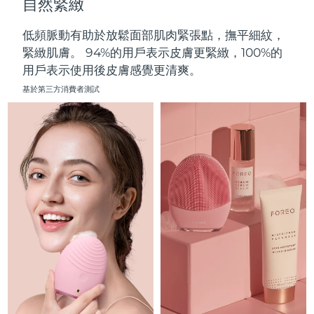
自然緊緻
中國澳門特別行政區
預計送達日期
8/12/26
低頻脈動有助於放鬆面部肌肉緊張點，撫平細紋，
馬來西亞
預計送達日期
8/13/26
緊緻肌膚。 94%的用戶表示皮膚更緊緻，100%的
用戶表示使用後皮膚感覺更清爽。
馬爾他
預計送達日期
8/10/26
基於第三方消費者測試
墨西哥
預計送達日期
8/14/26
摩納哥
預計送達日期
8/11/26
荷蘭
預計送達日期
8/10/26
紐西蘭
預計送達日期
8/10/26
挪威
預計送達日期
8/10/26
阿曼
預計送達日期
8/13/26
菲律賓
預計送達日期
8/13/26