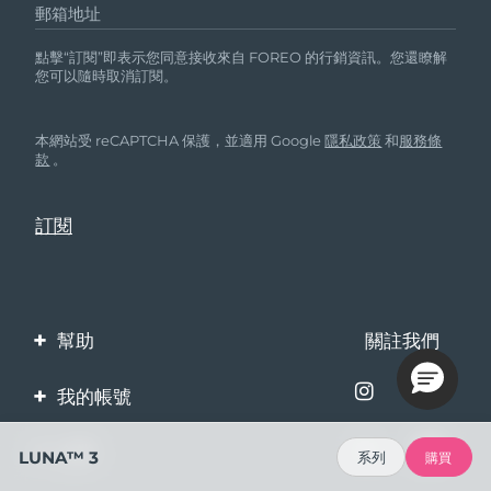
郵箱地址
點擊“訂閱”即表示您同意接收來自 FOREO 的行銷資訊。您還瞭解
您可以隨時取消訂閱。
本網站受 reCAPTCHA 保護，並適用 Google
隱私政策
和
服務條
款
。
幫助
關註我們
聯繫我們
我的帳號
訂單與運輸
產品註冊
企業
LUNA™ 3
系列
購買
保修與退換貨
客服支持