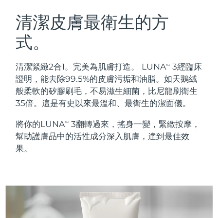
瑞典美膚護理
奧地利
預計送達日期
8/10/26
清潔皮膚最衛生的方
式。
巴林
預計送達日期
8/11/26
面部清潔
緊致提拉
比利時
預計送達日期
8/10/26
清潔緊緻2合1。完美為肌膚打造。 LUNA
3經臨床
TM
LUNA™ 4 套裝
BEAR™ 2 套裝
證明，能去除99.5%的皮膚污垢和油脂。如天鵝絨
百慕達
預計送達日期
8/16/26
Anti-aging massage
Microcurrent toning
般柔軟的矽膠刷毛，不易滋生細菌，比尼龍刷衛生
35倍。這是有史以來最溫和、最衛生的潔面儀。
波士尼亞與赫塞哥維納
預計送達日期
8/13/26
補水保濕
口腔護理
將你的LUNA
3翻轉過來，搖身一變，緊緻按摩，
LUNA™ 4 Plus
BEAR™ 2 go
TM
汶萊
預計送達日期
8/15/26
UFO™ 3 套裝
issa™ 4
幫助護膚品中的活性成分深入肌膚，達到最佳效
Massage, LED heating
Microcurrent toning on-the-go
FAQ™ 抗老護理
Deep facial hydration
Hybrid silicone sonic toothbrush
果。
保加利亞
預計送達日期
8/10/26
NEW
LUNA™ 4 Men
BEAR™ 2 eyes & lips
加拿大
預計送達日期
8/14/26
UFO™ 3 LED
issa™ 4 plus
For men, anti-aging massage
Microcurrent line smoothing device
Near-infrared and red light therapy
Smart hybrid silicone sonic toothbrush
智利
預計送達日期
8/14/26
device
抗老
LED 護理