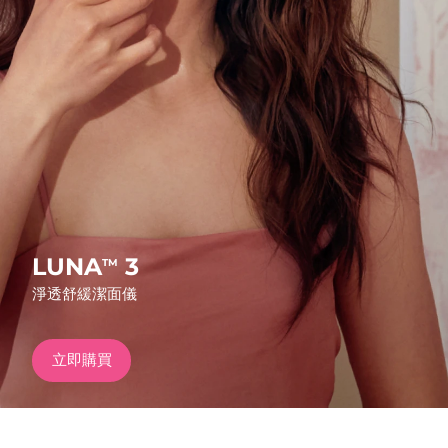
發貨國家
美國
預計送達日期
8/11/26
FAQ™ Dual LED Panel
英國
預計送達日期
8/10/26
熱門產品
西班牙
預計送達日期
8/10/26
澳洲
預計送達日期
8/13/26
法國
預計送達日期
8/10/26
LUNA
3
TM
特別優惠
暢銷產品
淨透舒緩潔面儀
德國
預計送達日期
8/10/26
加拿大
預計送達日期
8/14/26
立即購買
紅光療法
澳洲
預計送達日期
8/13/26