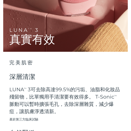
Advanced pore care essentials
以色列
預計送達日期
8/14/26
For healthy hair
18% PAP
護膚品
男士
義大利
預計送達日期
8/10/26
日本
預計送達日期
8/13/26
LUNA
3
TM
真實有效
澤西島
預計送達日期
8/15/26
全部購買
哈薩克
預計送達日期
8/12/26
完美肌密
FOREO APP
科威特
預計送達日期
8/10/26
深層清潔
關於我們
拉脫維亞
預計送達日期
8/10/26
LUNA
3可去除高達99.5%的污垢、油脂和化妝品
TM
殘留物，比單獨用手清潔要有效得多。 T-Sonic
黎巴嫩
預計送達日期
8/11/26
TM
脈動可以暫時擴張毛孔，去除深層雜質，減少爆
立陶宛
痘，讓肌膚淨透清新。
預計送達日期
8/10/26
基於第三方臨床試驗
盧森堡
預計送達日期
8/10/26