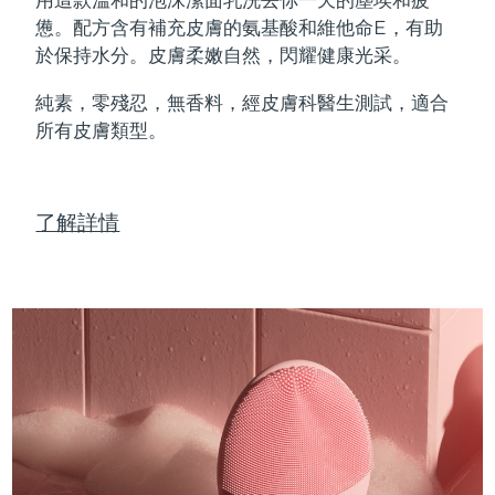
Professional IPL hair removal device
Microcurrent body toning
All hair treatments
All FAQ™ skincare
憊。配方含有補充皮膚的氨基酸和維他命E，有助
德國
預計送達日期
8/10/26
於保持水分。皮膚柔嫩自然，閃耀健康光采。
FAQ™產品
FAQ™產品
痘肌護理
眼部護理
直布羅陀
PEACH™ 2
LUNA™ 4 body
預計送達日期
8/14/26
FAQ™ products
All anti-aging treatments
All LED treatments
純素，零殘忍，無香料，經皮膚科醫生測試，適合
ESPADA™ 2 plus
BEAR™ 2 eyes & lips
IPL hair removal
Massaging body brush
All toning treatments
所有皮膚類型。
希臘
預計送達日期
8/10/26
Recurring acne LED therapy
Microcurrent line smoothing device
中國香港特別行政區
預計送達日期
8/11/26
PEACH™ 2 go
SUPERCHARGED™ serum
護發
毛孔護理
ESPADA™ 2
IRIS™ 2
了解詳情
Travel-friendly IPL hair removal
Firming body serum
匈牙利
LUNA™ 4 hair
預計送達日期
8/10/26
KIWI™ derma
Acne treatment device
Rejuvenating eye massager
NEW
2-in-1 LED scalp massager
Diamond microdermabrasion .
冰島
預計送達日期
8/11/26
PEACH™ Cooling Prep Gel
ESPADA™ Blemish Solution
眼部護膚
牙齒美白
Cooling IPL hair removal gel
印尼
預計送達日期
8/8/26
FLIP™ play advanced
KIWI™
Concentrated acne gel
Advanced eye care treatment
issa™ Teeth Whitening Set
LED light hairbrush
Blackhead remover
愛爾蘭
預計送達日期
8/10/26
更多的
Dual LED + sonic device & 18% PAP gel
ESPADA™ 設備
眼部護理設備
曼島
預計送達日期
8/12/26
LUNA™ Dual-Peptide Scalp
KIWI™ 皮肤护理
All acne treatment devices
All revitalizing eye massagers
Serum
issa™ Teeth Whitening Gel