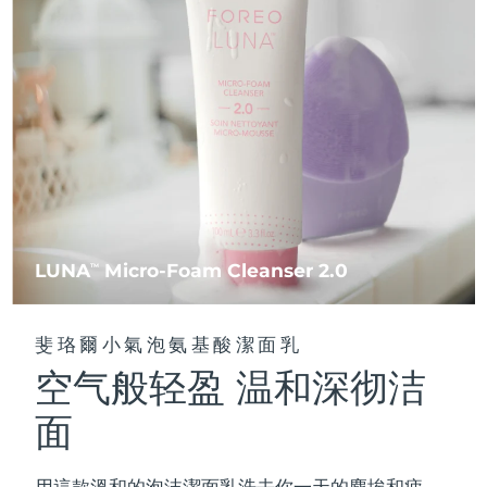
FAQ™ 101
FAQ™ 201
中國
LUNA™ 4 mini
面部提拉護理
預計送達日期
8/10/26
NEW
issa™ 4 smile
UFO™ 3 mini
Clinical anti-aging
LED mask
For young skin, T-zone
Premium anti-aging skincare
哥倫比亞
預計送達日期
8/14/26
Hybrid silicone sonic toothbrush
Red light therapy device for young skin
生髮
肌膚年輕化
克羅埃西亞
預計送達日期
8/10/26
FAQ™ 102
FAQ™ 202
LUNA™ 4 go
BEAR™ 設備
FAQ™ 301
FAQ™ 501
issa™ 4 baby
UFO™ 3 go
Advanced clinical anti-aging
LED mask
For travel or gym bag
All premium facelift devices
NEW
賽普勒斯
預計送達日期
8/11/26
LED hair strengthening scalp massager
Full-Spectrum Red Light Therapy
For ages 0-3
Portable red light therapy
捷克
預計送達日期
8/10/26
FAQ™ 103
FAQ™ 211
LUNA™護膚
保健品
FAQ™ Scalp Serum
FAQ™ 502
issa™ Teeth Whitening Set
面膜
Luxurious clinical anti-aging set
Anti-aging neck & décolleté LED mask
Premium cleansers & balm
丹麥
預計送達日期
8/10/26
LUNA
Micro-Foam Cleanser 2.0
TM
Scalp recovery probiotic serum
Full-Spectrum Red Light Therapy
Dual LED + sonic device & 18% PAP gel
Rejuvenation & hydration
專業治療
愛沙尼亞
預計送達日期
8/10/26
FAQ™ P1 Primer
FAQ™ 221
LUNA™ 設備
斐珞爾小氣泡氨基酸潔面乳
FAQ™護膚品
ISSA™ 設備
UFO™ 設備
Manuka honey primer
Anti-aging LED hand mask
芬蘭
FAQ™ Red Light Serum
預計送達日期
8/10/26
All facial cleansing devices
空气般轻盈 温和深彻洁
All FAQ™ skincare
All silicone sonic toothbrushes
All deep facial hydration devices
法國
預計送達日期
8/10/26
面
脫毛
身體護理
FAQ™護膚品
FAQ™護膚品
PEACH™ 2 Pro Max
BEAR™ 2 body
FAQ™產品
FAQ™ skincare
法屬玻里尼西亞
預計送達日期
8/14/26
All FAQ™ skincare
All FAQ™ skincare
用這款溫和的泡沫潔面乳洗去你一天的塵埃和疲