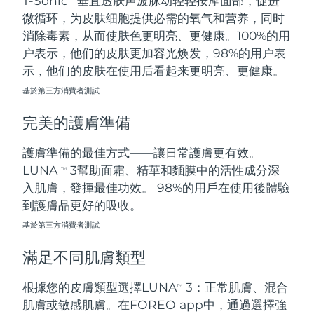
T-Sonic
垂直透肤声波脉动轻轻按摩面部，促进
微循环，为皮肤细胞提供必需的氧气和营养，同时
阿拉伯聯合大公國
預計送達日期
8/11/26
消除毒素，从而使肤色更明亮、更健康。100%的用
户表示，他们的皮肤更加容光焕发，98%的用户表
英國
預計送達日期
8/10/26
示，他们的皮肤在使用后看起来更明亮、更健康。
基於第三方消費者測試
美國
預計送達日期
8/11/26
完美的護膚準備
烏茲別克
預計送達日期
8/15/26
護膚準備的最佳方式——讓日常護膚更有效。
越南
預計送達日期
8/16/26
LUNA
3幫助面霜、精華和麵膜中的活性成分深
TM
入肌膚，發揮最佳功效。 98%的用戶在使用後體驗
到護膚品更好的吸收。
基於第三方消費者測試
滿足不同肌膚類型
根據您的皮膚類型選擇LUNA
3：正常肌膚、混合
TM
肌膚或敏感肌膚。在FOREO app中，通過選擇強