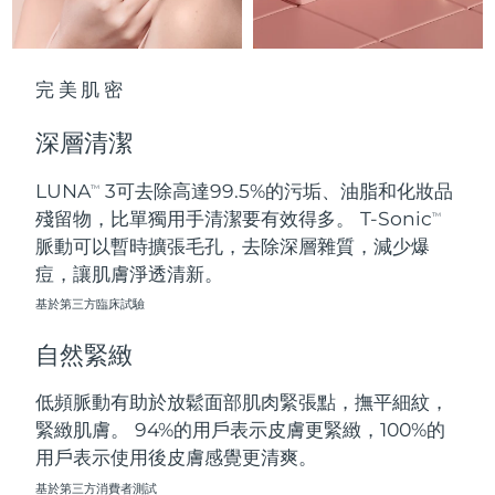
波蘭
預計送達日期
8/11/26
完美肌密
葡萄牙
預計送達日期
8/10/26
深層清潔
波多黎各
預計送達日期
8/12/26
LUNA
3可去除高達99.5%的污垢、油脂和化妝品
TM
卡達
預計送達日期
8/11/26
殘留物，比單獨用手清潔要有效得多。 T-Sonic
TM
脈動可以暫時擴張毛孔，去除深層雜質，減少爆
留尼旺
預計送達日期
8/15/26
痘，讓肌膚淨透清新。
基於第三方臨床試驗
羅馬尼亞
預計送達日期
8/10/26
自然緊緻
俄羅斯
預計送達日期
8/18/26
低頻脈動有助於放鬆面部肌肉緊張點，撫平細紋，
沙烏地阿拉伯
預計送達日期
8/11/26
緊緻肌膚。 94%的用戶表示皮膚更緊緻，100%的
用戶表示使用後皮膚感覺更清爽。
新加坡
預計送達日期
8/12/26
基於第三方消費者測試