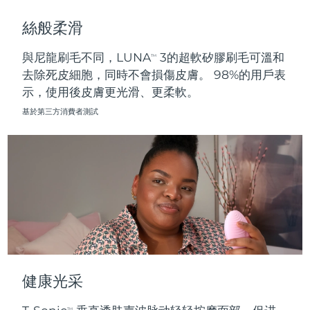
斯洛伐克
預計送達日期
8/10/26
絲般柔滑
斯洛維尼亞
預計送達日期
8/10/26
與尼龍刷毛不同，LUNA
3的超軟矽膠刷毛可溫和
TM
去除死皮細胞，同時不會損傷皮膚。 98%的用戶表
南非
預計送達日期
8/18/26
示，使用後皮膚更光滑、更柔軟。
南韓
預計送達日期
8/12/26
基於第三方消費者測試
西班牙
預計送達日期
8/10/26
瑞典
預計送達日期
8/10/26
瑞士
預計送達日期
8/10/26
台灣
預計送達日期
8/15/26
泰國
預計送達日期
8/14/26
健康光采
土耳其
預計送達日期
8/11/26
TM