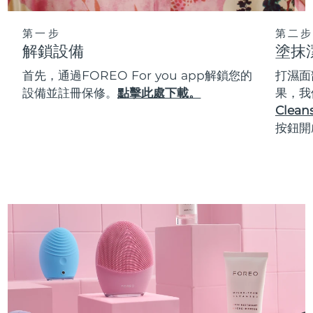
第一步
第二步
解鎖設備
塗抹
首先，通過FOREO For you app解鎖您的
打濕面
設備並註冊保修。
點擊此處下載。
果，我
Cleans
按鈕開