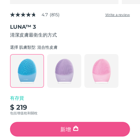
4.7
(815)
Write a review
4.7
out
LUNA™ 3
of
5
清潔皮膚最衛生的方式
stars,
average
rating
選擇 肌膚類型:
混合性皮膚
value.
Read
815
Reviews.
Same
page
link.
有存貨
$ 219
包括增值稅和關稅
新增