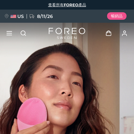
移
查看所有FOREO產品
至
主
內
容
US
8/11/26
暢銷品
新品
登入
語言
BREAKING NEWS
用戶信息
English
Deutsch
Español
我的設備
FAQ™ Pure Beauty-Tech Elixir
Français
Italiano
Português
我的訂單
Polski
Svenska
Русский
Türkçe
简体中文
繁體中文
我的地址
issa™ Teeth Whitening Set
我的訂閱