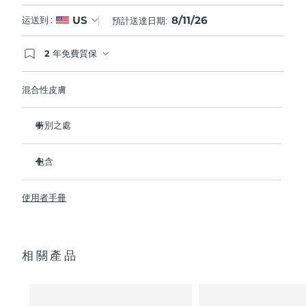
8/11/26
US
运送到 :
預計送達日期:
2 年免費質保
如果您在2年質保期內發現任何非人為品質問題，
FOREO將免費為您更換產品。
混合性皮膚
特別之處
經臨床證明，可去除99.5%的皮膚污垢、油脂和化妝品殘留
物。
包含
清除毛孔深處的雜質，減少爆痘的可能。
LUNA
3
™
撫平細紋，幫助放鬆面部肌肉緊張點。
使用者手冊
USB 充電線
按摩面部，促進微循環，使膚色更明亮、更健康。
便攜袋
超軟矽膠刷毛可溫和去除死皮細胞。
快速操作指南
16檔強度，符合人體工程學的輕質設計，智能app護膚。
相關產品
通用操作指南
2年質保 (西班牙、葡萄牙、瑞典：3年質保)