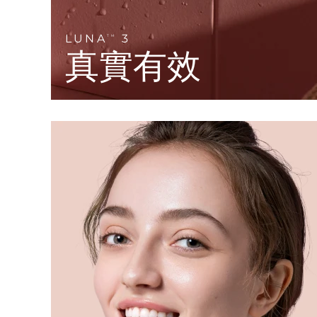
KIWI™ 皮肤护理
All acne treatment devices
All revitalizing eye massagers
Serum
issa™ Teeth Whitening Gel
Advanced pore care essentials
For healthy hair
18% PAP
LUNA
3
TM
真實有效
護膚品
男士
全部購買
FOREO APP
關於我們