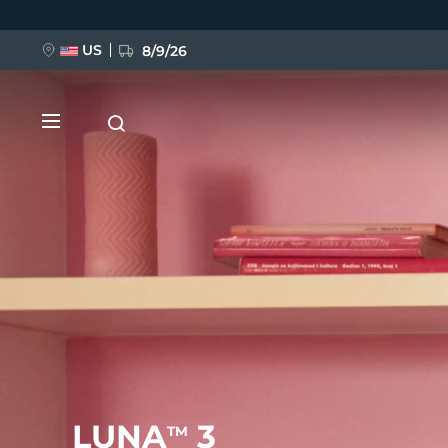
移
至
主
內
US
8/9/26
容
新品
BREAKING NEWS
FAQ™ Pure Beauty-Tech Elixir
LUNA
3
TM