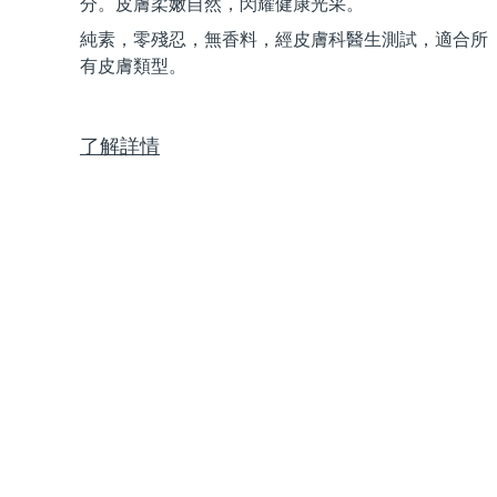
分。皮膚柔嫩自然，閃耀健康光采。
Near-infrared and red light therapy device
Smart hybrid silicone sonic toothbrush
純素，零殘忍，無香料，經皮膚科醫生測試，適合所
抗老
LED 護理
有皮膚類型。
LUNA™ 4 mini
面部提拉護理
FAQ™ 101
FAQ™ 201
UFO™ 3 mini
issa™ 4 smile
For young skin, T-zone
Premium anti-aging skincare
NEW
Clinical anti-aging
LED mask
Red light therapy device for young skin
Hybrid silicone sonic toothbrush
了解詳情
生髮
LUNA™ 4 go
BEAR™ 設備
肌膚年輕化
FAQ™ 102
FAQ™ 202
UFO™ 3 go
issa™ 4 baby
For travel or gym bag
All premium facelift devices
FAQ™ 301
FAQ™ 501
Advanced clinical anti-aging
LED mask
Portable red light therapy
For ages 0-3
NEW
LED hair strengthening scalp massager
Full-Spectrum Red Light Therapy
LUNA™護膚
FAQ™ 103
FAQ™ 211
保健品
面膜
issa™ Teeth Whitening Set
Premium cleansers & balm
FAQ™ Scalp Serum
FAQ™ 502
Luxurious clinical anti-aging set
Anti-aging neck & décolleté LED mask
Rejuvenation & hydration
Dual LED + sonic device & 18% PAP gel
Scalp recovery probiotic serum
Full-Spectrum Red Light Therapy
LUNA™ 設備
專業治療
FAQ™ P1 Primer
FAQ™ 221
UFO™ 設備
ISSA™ 設備
All facial cleansing devices
FAQ™護膚品
Manuka honey primer
Anti-aging LED hand mask
FAQ™ Red Light Serum
All deep facial hydration devices
All silicone sonic toothbrushes
All FAQ™ skincare