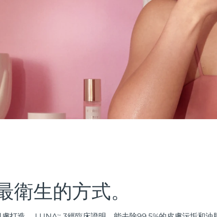
最衛生的方式。
膚打造。 LUNA
3經臨床證明，能去除99.5%的皮膚污垢和
TM