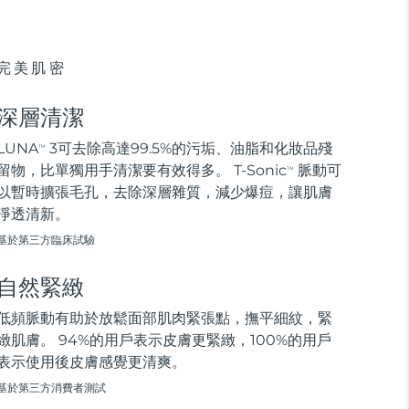
完美肌密
深層清潔
LUNA
3可去除高達99.5%的污垢、油脂和化妝品殘
TM
留物，比單獨用手清潔要有效得多。 T-Sonic
脈動可
TM
以暫時擴張毛孔，去除深層雜質，減少爆痘，讓肌膚
淨透清新。
基於第三方臨床試驗
自然緊緻
低頻脈動有助於放鬆面部肌肉緊張點，撫平細紋，緊
緻肌膚。 94%的用戶表示皮膚更緊緻，100%的用戶
表示使用後皮膚感覺更清爽。
基於第三方消費者測試