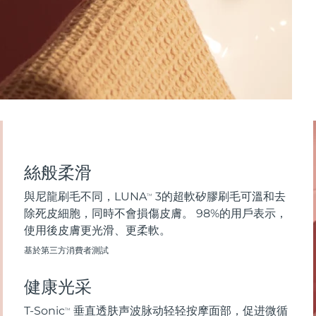
絲般柔滑
與尼龍刷毛不同，LUNA
3的超軟矽膠刷毛可溫和去
TM
除死皮細胞，同時不會損傷皮膚。 98%的用戶表示，
使用後皮膚更光滑、更柔軟。
基於第三方消費者測試
健康光采
T-Sonic
垂直透肤声波脉动轻轻按摩面部，促进微循
TM