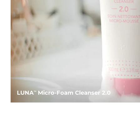
LUNA
Micro-Foam Cleanser 2.0
TM