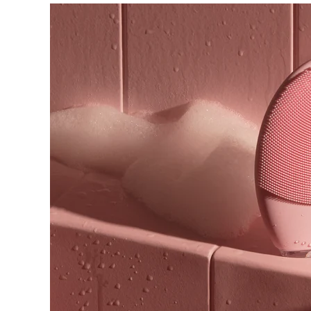
脫毛
FAQ™護膚品
身體護理
FAQ™護膚品
FAQ™產品
FAQ™ skincare
All FAQ™ skincare
All FAQ™ skincare
PEACH™ 2 Pro Max
BEAR™ 2 body
All hair treatments
All FAQ™ skincare
Professional IPL hair removal device
Microcurrent body toning
FAQ™產品
FAQ™產品
痘肌護理
FAQ™ products
眼部護理
All anti-aging treatments
All LED treatments
PEACH™ 2
LUNA™ 4 body
All toning treatments
ESPADA™ 2 plus
BEAR™ 2 eyes & lips
IPL hair removal
Massaging body brush
Recurring acne LED therapy
Microcurrent line smoothing device
PEACH™ 2 go
SUPERCHARGED™ serum
護發
毛孔護理
ESPADA™ 2
IRIS™ 2
Travel-friendly IPL hair removal
Firming body serum
LUNA™ 4 hair
KIWI™ derma
Acne treatment device
Rejuvenating eye massager
NEW
2-in-1 LED scalp massager
Diamond microdermabrasion .
PEACH™ Cooling Prep Gel
ESPADA™ Blemish Solution
眼部護膚
牙齒美白
Cooling IPL hair removal gel
FLIP™ play advanced
KIWI™
Concentrated acne gel
Advanced eye care treatment
issa™ Teeth Whitening Set
LED light hairbrush
Blackhead remover
Dual LED + sonic device & 18% PAP gel
更多的
ESPADA™ 設備
眼部護理設備
LUNA™ Dual-Peptide Scalp