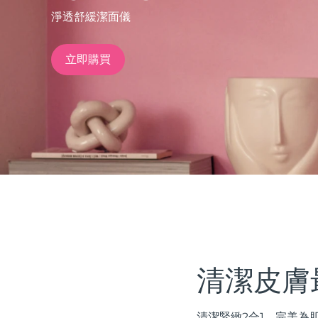
淨透舒緩潔面儀
issa™ Teeth Whitening Set
立即購買
FAQ™ Dual LED Panel
熱門產品
特別優惠
暢銷產品
清潔皮膚
清潔緊緻2合1。完美為肌