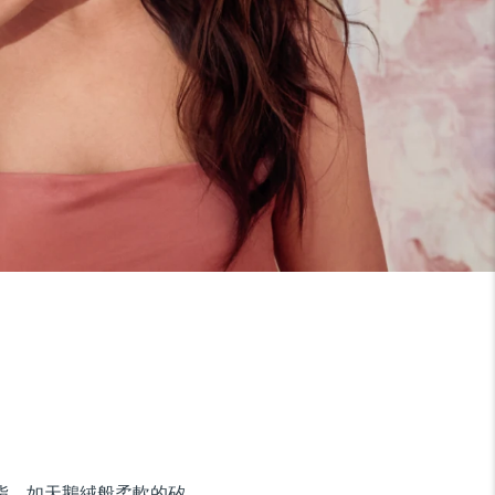
油脂。如天鵝絨般柔軟的矽