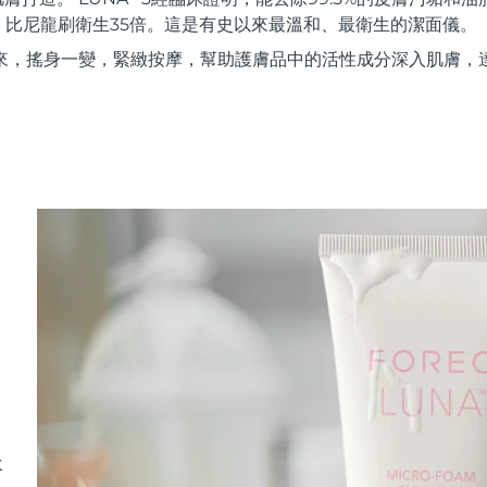
，比尼龍刷衛生35倍。這是有史以來最溫和、最衛生的潔面儀。
來，搖身一變，緊緻按摩，幫助護膚品中的活性成分深入肌膚，
水