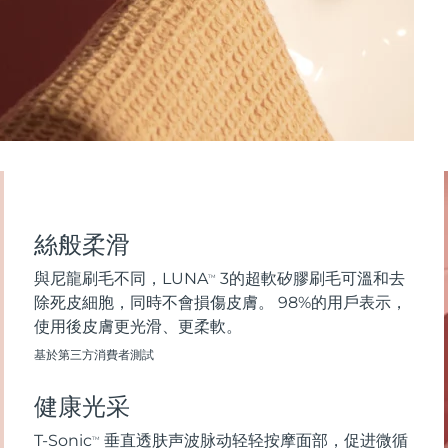
絲般柔滑
與尼龍刷毛不同，LUNA
3的超軟矽膠刷毛可溫和去
TM
除死皮細胞，同時不會損傷皮膚。 98%的用戶表示，
使用後皮膚更光滑、更柔軟。
基於第三方消費者測試
健康光采
T-Sonic
垂直透肤声波脉动轻轻按摩面部，促进微循
TM