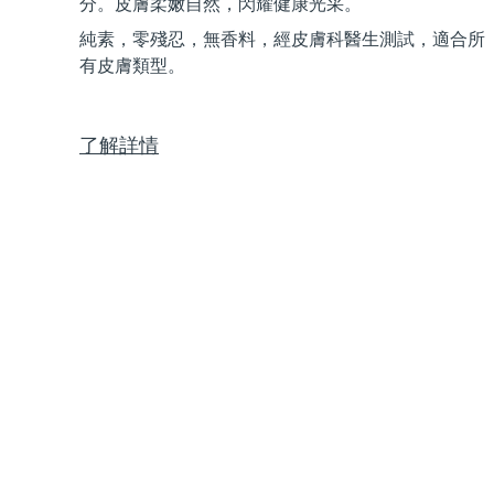
分。皮膚柔嫩自然，閃耀健康光采。
Near-infrared and red light therapy device
Smart hybrid silicone sonic toothbrush
純素，零殘忍，無香料，經皮膚科醫生測試，適合所
抗老
LED 護理
有皮膚類型。
LUNA™ 4 mini
面部提拉護理
FAQ™ 101
FAQ™ 201
UFO™ 3 mini
issa™ 4 smile
For young skin, T-zone
Premium anti-aging skincare
NEW
Clinical anti-aging
LED mask
Red light therapy device for young skin
Hybrid silicone sonic toothbrush
了解詳情
生髮
LUNA™ 4 go
BEAR™ 設備
肌膚年輕化
FAQ™ 102
FAQ™ 202
UFO™ 3 go
issa™ 4 baby
For travel or gym bag
All premium facelift devices
FAQ™ 301
FAQ™ 501
Advanced clinical anti-aging
LED mask
Portable red light therapy
For ages 0-3
NEW
LED hair strengthening scalp massager
Full-Spectrum Red Light Therapy
LUNA™護膚
FAQ™ 103
FAQ™ 211
保健品
面膜
issa™ Teeth Whitening Set
Premium cleansers & balm
FAQ™ Scalp Serum
FAQ™ 502
Luxurious clinical anti-aging set
Anti-aging neck & décolleté LED mask
Rejuvenation & hydration
Dual LED + sonic device & 18% PAP gel
Scalp recovery probiotic serum
Full-Spectrum Red Light Therapy
LUNA™ 設備
專業治療
FAQ™ P1 Primer
FAQ™ 221
UFO™ 設備
ISSA™ 設備
All facial cleansing devices
FAQ™護膚品
Manuka honey primer
Anti-aging LED hand mask
FAQ™ Red Light Serum
All deep facial hydration devices
All silicone sonic toothbrushes
All FAQ™ skincare