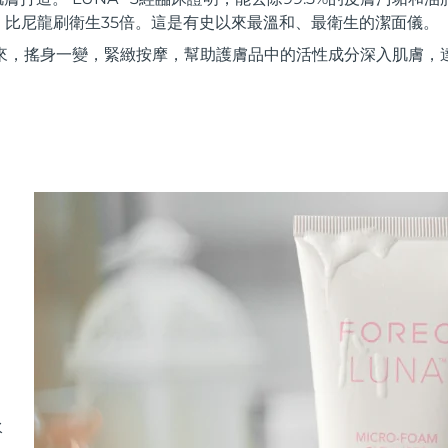
，比尼龍刷衛生35倍。這是有史以來最溫和、最衛生的潔面儀。
來，搖身一變，緊緻按摩，幫助護膚品中的活性成分深入肌膚，
水