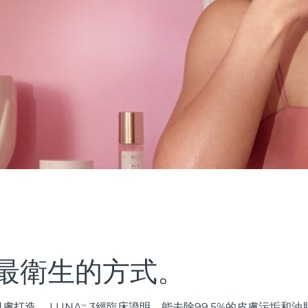
最衛生的方式。
膚打造。 LUNA
3經臨床證明，能去除99.5%的皮膚污垢和
TM