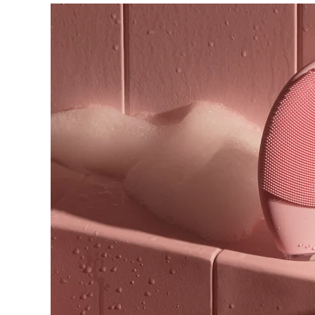
脫毛
FAQ™護膚品
身體護理
FAQ™護膚品
FAQ™產品
FAQ™ skincare
All FAQ™ skincare
All FAQ™ skincare
PEACH™ 2 Pro Max
BEAR™ 2 body
All hair treatments
All FAQ™ skincare
Professional IPL hair removal device
Microcurrent body toning
FAQ™產品
FAQ™產品
痘肌護理
FAQ™ products
眼部護理
All anti-aging treatments
All LED treatments
PEACH™ 2
LUNA™ 4 body
All toning treatments
ESPADA™ 2 plus
BEAR™ 2 eyes & lips
IPL hair removal
Massaging body brush
Recurring acne LED therapy
Microcurrent line smoothing device
PEACH™ 2 go
SUPERCHARGED™ serum
護發
毛孔護理
ESPADA™ 2
IRIS™ 2
Travel-friendly IPL hair removal
Firming body serum
LUNA™ 4 hair
KIWI™ derma
Acne treatment device
Rejuvenating eye massager
NEW
2-in-1 LED scalp massager
Diamond microdermabrasion .
PEACH™ Cooling Prep Gel
ESPADA™ Blemish Solution
眼部護膚
牙齒美白
Cooling IPL hair removal gel
FLIP™ play advanced
KIWI™
Concentrated acne gel
Advanced eye care treatment
issa™ Teeth Whitening Set
LED light hairbrush
Blackhead remover
Dual LED + sonic device & 18% PAP gel
更多的
ESPADA™ 設備
眼部護理設備
LUNA™ Dual-Peptide Scalp