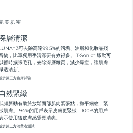
完美肌密
深層清潔
LUNA
3可去除高達99.5%的污垢、油脂和化妝品殘
TM
留物，比單獨用手清潔要有效得多。 T-Sonic
脈動可
TM
以暫時擴張毛孔，去除深層雜質，減少爆痘，讓肌膚
淨透清新。
基於第三方臨床試驗
自然緊緻
低頻脈動有助於放鬆面部肌肉緊張點，撫平細紋，緊
緻肌膚。 94%的用戶表示皮膚更緊緻，100%的用戶
表示使用後皮膚感覺更清爽。
基於第三方消費者測試