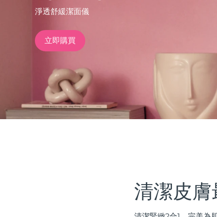
淨透舒緩潔面儀
issa™ Teeth Whitening Set
立即購買
FAQ™ Dual LED Panel
熱門產品
特別優惠
暢銷產品
清潔皮膚
清潔緊緻2合1。完美為肌