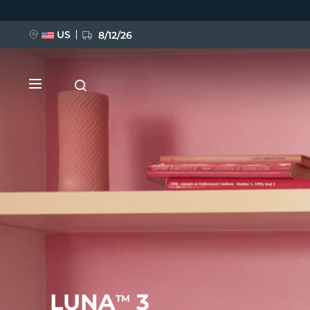
移
至
主
內
US
8/12/26
容
新品
BREAKING NEWS
FAQ™ Pure Beauty-Tech Elixir
LUNA
3
TM