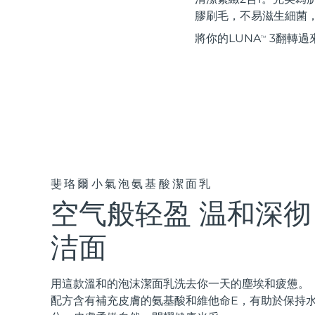
紅光療法
膠刷毛，不易滋生細菌
將你的LUNA
3翻轉過
TM
瑞典美膚護理
面部清潔
緊致提拉
LUNA™ 4 套裝
BEAR™ 2 套裝
Anti-aging massage
Microcurrent toning
斐珞爾小氣泡氨基酸潔面乳
空气般轻盈 温和深彻
補水保濕
口腔護理
LUNA™ 4 Plus
BEAR™ 2 go
洁面
UFO™ 3 套裝
issa™ 4
Massage, LED heating
Microcurrent toning on-the-go
Deep facial hydration
Hybrid silicone sonic toothbrush
FAQ™ 抗老護理
用這款溫和的泡沫潔面乳洗去你一天的塵埃和疲憊。
LUNA™ 4 Men
BEAR™ 2 eyes & lips
配方含有補充皮膚的氨基酸和維他命E，有助於保持
NEW
UFO™ 3 LED
issa™ 4 plus
For men, anti-aging massage
Microcurrent line smoothing device