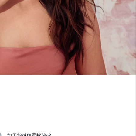
油脂。如天鵝絨般柔軟的矽