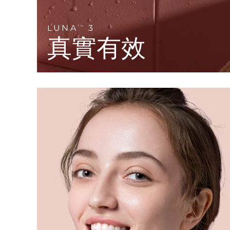
KIWI™ 皮肤护理
All acne treatment devices
All revitalizing eye massagers
Serum
issa™ Teeth Whitening Gel
Advanced pore care essentials
For healthy hair
18% PAP
LUNA
3
TM
真實有效
護膚品
男士
全部購買
FOREO APP
關於我們