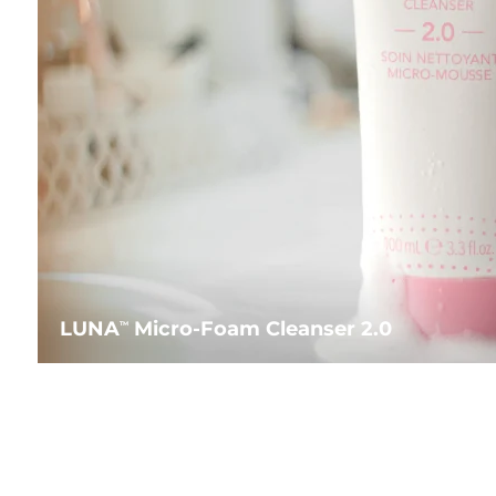
LUNA
Micro-Foam Cleanser 2.0
TM