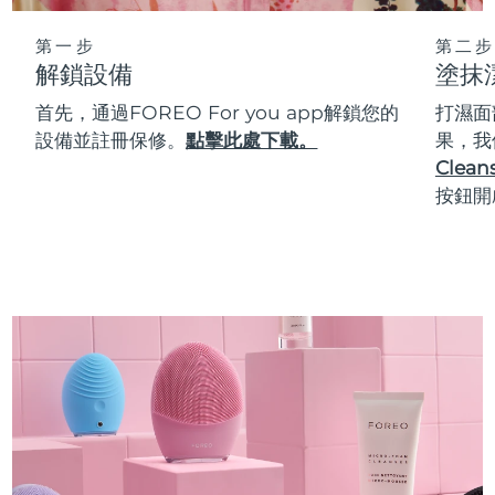
第一步
第二步
解鎖設備
塗抹
首先，通過FOREO For you app解鎖您的
打濕面
設備並註冊保修。
點擊此處下載。
果，我
Cleans
按鈕開