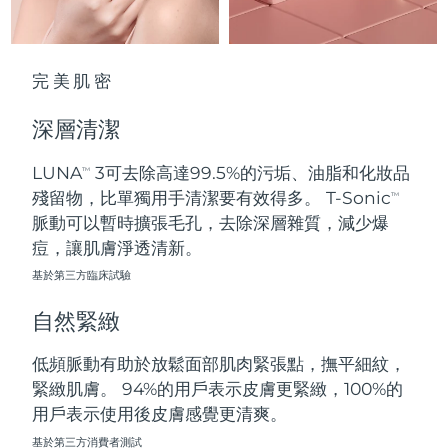
波蘭
預計送達日期
8/9/26
完美肌密
葡萄牙
預計送達日期
8/8/26
深層清潔
波多黎各
預計送達日期
8/10/26
LUNA
3可去除高達99.5%的污垢、油脂和化妝品
TM
卡達
預計送達日期
8/9/26
殘留物，比單獨用手清潔要有效得多。 T-Sonic
TM
脈動可以暫時擴張毛孔，去除深層雜質，減少爆
留尼旺
預計送達日期
8/13/26
痘，讓肌膚淨透清新。
基於第三方臨床試驗
羅馬尼亞
預計送達日期
8/8/26
自然緊緻
俄羅斯
預計送達日期
8/16/26
低頻脈動有助於放鬆面部肌肉緊張點，撫平細紋，
沙烏地阿拉伯
預計送達日期
8/9/26
緊緻肌膚。 94%的用戶表示皮膚更緊緻，100%的
用戶表示使用後皮膚感覺更清爽。
新加坡
預計送達日期
8/10/26
基於第三方消費者測試