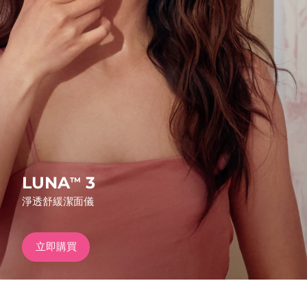
發貨國家
美國
預計送達日期
8/9/26
FAQ™ Dual LED Panel
英國
預計送達日期
8/8/26
熱門產品
西班牙
預計送達日期
8/8/26
澳洲
預計送達日期
8/11/26
法國
預計送達日期
8/8/26
LUNA
3
TM
特別優惠
暢銷產品
淨透舒緩潔面儀
德國
預計送達日期
8/8/26
加拿大
預計送達日期
8/12/26
立即購買
紅光療法
澳洲
預計送達日期
8/11/26