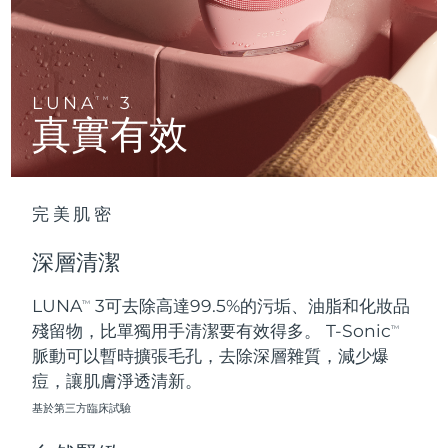
Advanced pore care essentials
以色列
預計送達日期
8/12/26
For healthy hair
18% PAP
護膚品
男士
義大利
預計送達日期
8/8/26
日本
預計送達日期
8/11/26
LUNA
3
TM
真實有效
澤西島
預計送達日期
8/13/26
全部購買
哈薩克
預計送達日期
8/10/26
完美肌密
FOREO APP
科威特
預計送達日期
8/8/26
深層清潔
關於我們
拉脫維亞
預計送達日期
8/8/26
LUNA
3可去除高達99.5%的污垢、油脂和化妝品
TM
殘留物，比單獨用手清潔要有效得多。 T-Sonic
黎巴嫩
預計送達日期
8/9/26
TM
脈動可以暫時擴張毛孔，去除深層雜質，減少爆
立陶宛
痘，讓肌膚淨透清新。
預計送達日期
8/8/26
基於第三方臨床試驗
盧森堡
預計送達日期
8/8/26