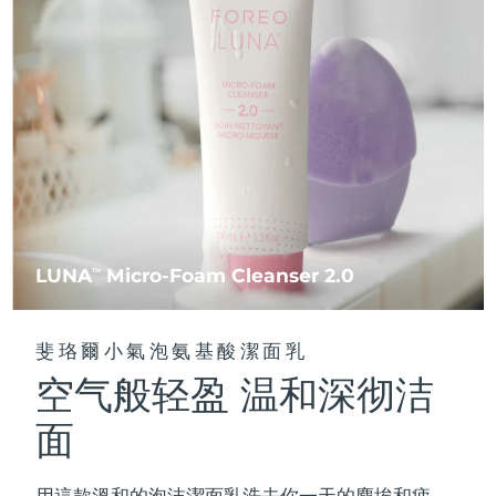
FAQ™ 101
FAQ™ 201
中國
LUNA™ 4 mini
面部提拉護理
預計送達日期
8/8/26
NEW
issa™ 4 smile
UFO™ 3 mini
Clinical anti-aging
LED mask
For young skin, T-zone
Premium anti-aging skincare
哥倫比亞
預計送達日期
8/12/26
Hybrid silicone sonic toothbrush
Red light therapy device for young skin
生髮
肌膚年輕化
克羅埃西亞
預計送達日期
8/8/26
FAQ™ 102
FAQ™ 202
LUNA™ 4 go
BEAR™ 設備
FAQ™ 301
FAQ™ 501
issa™ 4 baby
UFO™ 3 go
Advanced clinical anti-aging
LED mask
For travel or gym bag
All premium facelift devices
NEW
賽普勒斯
預計送達日期
8/9/26
LED hair strengthening scalp massager
Full-Spectrum Red Light Therapy
For ages 0-3
Portable red light therapy
捷克
預計送達日期
8/8/26
FAQ™ 103
FAQ™ 211
LUNA™護膚
保健品
FAQ™ Scalp Serum
FAQ™ 502
issa™ Teeth Whitening Set
面膜
Luxurious clinical anti-aging set
Anti-aging neck & décolleté LED mask
Premium cleansers & balm
丹麥
預計送達日期
8/8/26
LUNA
Micro-Foam Cleanser 2.0
TM
Scalp recovery probiotic serum
Full-Spectrum Red Light Therapy
Dual LED + sonic device & 18% PAP gel
Rejuvenation & hydration
專業治療
愛沙尼亞
預計送達日期
8/8/26
FAQ™ P1 Primer
FAQ™ 221
LUNA™ 設備
斐珞爾小氣泡氨基酸潔面乳
FAQ™護膚品
ISSA™ 設備
UFO™ 設備
Manuka honey primer
Anti-aging LED hand mask
芬蘭
FAQ™ Red Light Serum
預計送達日期
8/8/26
All facial cleansing devices
空气般轻盈 温和深彻洁
All FAQ™ skincare
All silicone sonic toothbrushes
All deep facial hydration devices
法國
預計送達日期
8/8/26
面
脫毛
身體護理
FAQ™護膚品
FAQ™護膚品
PEACH™ 2 Pro Max
BEAR™ 2 body
FAQ™產品
FAQ™ skincare
法屬玻里尼西亞
預計送達日期
8/12/26
All FAQ™ skincare
All FAQ™ skincare
用這款溫和的泡沫潔面乳洗去你一天的塵埃和疲