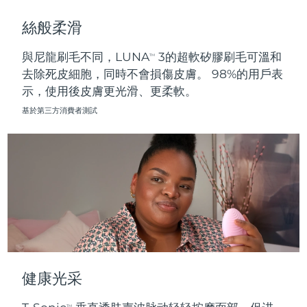
斯洛伐克
預計送達日期
8/8/26
絲般柔滑
斯洛維尼亞
預計送達日期
8/8/26
與尼龍刷毛不同，LUNA
3的超軟矽膠刷毛可溫和
TM
去除死皮細胞，同時不會損傷皮膚。 98%的用戶表
南非
預計送達日期
8/16/26
示，使用後皮膚更光滑、更柔軟。
南韓
預計送達日期
8/10/26
基於第三方消費者測試
西班牙
預計送達日期
8/8/26
瑞典
預計送達日期
8/8/26
瑞士
預計送達日期
8/8/26
台灣
預計送達日期
8/13/26
泰國
預計送達日期
8/12/26
健康光采
土耳其
預計送達日期
8/9/26
TM