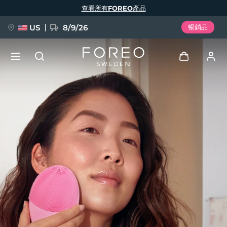
移
查看所有FOREO產品
至
主
內
容
US
8/9/26
暢銷品
新品
登入
語言
BREAKING NEWS
用戶信息
English
Deutsch
Español
我的設備
FAQ™ Pure Beauty-Tech Elixir
Français
Italiano
Português
我的訂單
Polski
Svenska
Русский
Türkçe
简体中文
繁體中文
我的地址
issa™ Teeth Whitening Set
我的訂閱