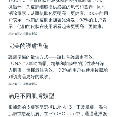
T-Sonic
垂直透肤声波脉动轻轻按摩面部，促进
微循环，为皮肤细胞提供必需的氧气和营养，同时
阿拉伯聯合大公國
預計送達日期
8/9/26
消除毒素，从而使肤色更明亮、更健康。100%的用
户表示，他们的皮肤更加容光焕发，98%的用户表
英國
預計送達日期
8/8/26
示，他们的皮肤在使用后看起来更明亮、更健康。
基於第三方消費者測試
美國
預計送達日期
8/9/26
完美的護膚準備
烏茲別克
預計送達日期
8/13/26
護膚準備的最佳方式——讓日常護膚更有效。
越南
預計送達日期
8/14/26
LUNA
3幫助面霜、精華和麵膜中的活性成分深
TM
入肌膚，發揮最佳功效。 98%的用戶在使用後體驗
到護膚品更好的吸收。
基於第三方消費者測試
滿足不同肌膚類型
根據您的皮膚類型選擇LUNA
3：正常肌膚、混合
TM
肌膚或敏感肌膚。在FOREO app中，通過選擇強