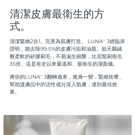
瑞典美膚護理
奧地利
預計送達日期
8/8/26
清潔皮膚最衛生的方
式。
巴林
預計送達日期
8/9/26
面部清潔
緊致提拉
比利時
預計送達日期
8/8/26
清潔緊緻2合1。完美為肌膚打造。 LUNA
3經臨床
TM
LUNA™ 4 套裝
BEAR™ 2 套裝
證明，能去除99.5%的皮膚污垢和油脂。如天鵝絨
百慕達
預計送達日期
8/14/26
Anti-aging massage
Microcurrent toning
般柔軟的矽膠刷毛，不易滋生細菌，比尼龍刷衛生
35倍。這是有史以來最溫和、最衛生的潔面儀。
波士尼亞與赫塞哥維納
預計送達日期
8/11/26
補水保濕
口腔護理
將你的LUNA
3翻轉過來，搖身一變，緊緻按摩，
LUNA™ 4 Plus
BEAR™ 2 go
TM
汶萊
預計送達日期
8/13/26
UFO™ 3 套裝
issa™ 4
幫助護膚品中的活性成分深入肌膚，達到最佳效
Massage, LED heating
Microcurrent toning on-the-go
FAQ™ 抗老護理
Deep facial hydration
Hybrid silicone sonic toothbrush
果。
保加利亞
預計送達日期
8/8/26
NEW
LUNA™ 4 Men
BEAR™ 2 eyes & lips
加拿大
預計送達日期
8/12/26
UFO™ 3 LED
issa™ 4 plus
For men, anti-aging massage
Microcurrent line smoothing device
Near-infrared and red light therapy
Smart hybrid silicone sonic toothbrush
智利
預計送達日期
8/12/26
device
抗老
LED 護理