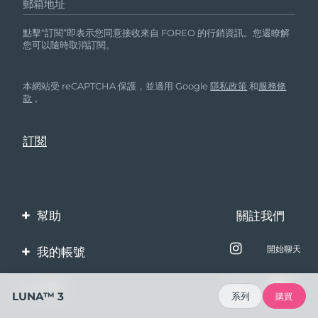
郵箱地址
點擊“訂閱”即表示您同意接收來自 FOREO 的行銷資訊。您還瞭解
您可以隨時取消訂閱。
本網站受 reCAPTCHA 保護，並適用 Google
隱私政策
和
服務條
款
。
幫助
關註我們
聯繫我們
開始聊天
我的帳號
訂單與運輸
產品註冊
企業
LUNA™ 3
系列
購買
保修與退換貨
客服支持
關於FOREO