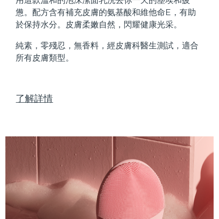
Professional IPL hair removal device
Microcurrent body toning
All hair treatments
All FAQ™ skincare
憊。配方含有補充皮膚的氨基酸和維他命E，有助
德國
預計送達日期
8/8/26
於保持水分。皮膚柔嫩自然，閃耀健康光采。
FAQ™產品
FAQ™產品
痘肌護理
眼部護理
直布羅陀
PEACH™ 2
LUNA™ 4 body
預計送達日期
8/12/26
FAQ™ products
All anti-aging treatments
All LED treatments
純素，零殘忍，無香料，經皮膚科醫生測試，適合
ESPADA™ 2 plus
BEAR™ 2 eyes & lips
IPL hair removal
Massaging body brush
All toning treatments
所有皮膚類型。
希臘
預計送達日期
8/8/26
Recurring acne LED therapy
Microcurrent line smoothing device
中國香港特別行政區
預計送達日期
8/9/26
PEACH™ 2 go
SUPERCHARGED™ serum
護發
毛孔護理
ESPADA™ 2
IRIS™ 2
了解詳情
Travel-friendly IPL hair removal
Firming body serum
匈牙利
LUNA™ 4 hair
預計送達日期
8/8/26
KIWI™ derma
Acne treatment device
Rejuvenating eye massager
NEW
2-in-1 LED scalp massager
Diamond microdermabrasion .
冰島
預計送達日期
8/9/26
PEACH™ Cooling Prep Gel
ESPADA™ Blemish Solution
眼部護膚
牙齒美白
Cooling IPL hair removal gel
印尼
預計送達日期
8/6/26
FLIP™ play advanced
KIWI™
Concentrated acne gel
Advanced eye care treatment
issa™ Teeth Whitening Set
LED light hairbrush
Blackhead remover
愛爾蘭
預計送達日期
8/8/26
更多的
Dual LED + sonic device & 18% PAP gel
ESPADA™ 設備
眼部護理設備
曼島
預計送達日期
8/10/26
LUNA™ Dual-Peptide Scalp
KIWI™ 皮肤护理
All acne treatment devices
All revitalizing eye massagers
Serum
issa™ Teeth Whitening Gel