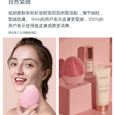
自然緊緻
中國澳門特別行政區
預計送達日期
8/10/26
低頻脈動有助於放鬆面部肌肉緊張點，撫平細紋，
馬來西亞
預計送達日期
8/11/26
緊緻肌膚。 94%的用戶表示皮膚更緊緻，100%的
用戶表示使用後皮膚感覺更清爽。
馬爾他
預計送達日期
8/8/26
基於第三方消費者測試
墨西哥
預計送達日期
8/12/26
摩納哥
預計送達日期
8/9/26
荷蘭
預計送達日期
8/8/26
紐西蘭
預計送達日期
8/8/26
挪威
預計送達日期
8/8/26
阿曼
預計送達日期
8/11/26
菲律賓
預計送達日期
8/11/26