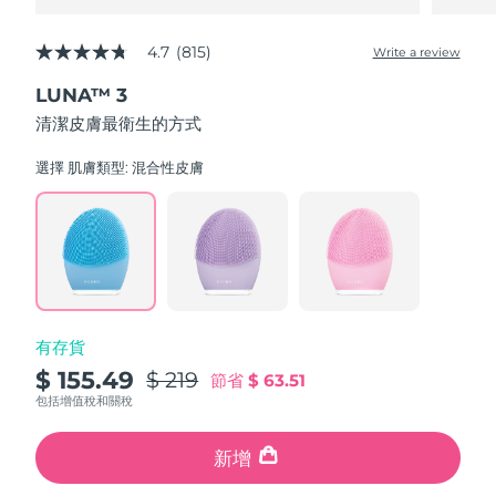
4.7
(815)
Write a review
4.7
out
LUNA™ 3
of
5
清潔皮膚最衛生的方式
stars,
average
rating
選擇 肌膚類型:
混合性皮膚
value.
Read
815
Reviews.
Same
page
link.
有存貨
$ 155.49
$ 219
節省
$ 63.51
包括增值稅和關稅
新增