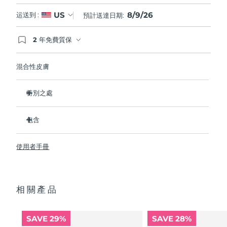
8/9/26
US
运送到 :
預計送達日期:
2 年免費質保
如果您在2年質保期內發現任何非人為品質問題，
FOREO將免費為您更換產品。
混合性皮膚
特別之處
經臨床證明，可去除99.5%的皮膚污垢、油脂和化妝品殘留
物。
包含
清除毛孔深處的雜質，減少爆痘的可能。
LUNA
3
™
撫平細紋，幫助放鬆面部肌肉緊張點。
使用者手冊
USB 充電線
按摩面部，促進微循環，使膚色更明亮、更健康。
便攜袋
超軟矽膠刷毛可溫和去除死皮細胞。
快速操作指南
16檔強度，符合人體工程學的輕質設計，智能app護膚。
相關產品
通用操作指南
2年質保 (西班牙、葡萄牙、瑞典：3年質保)
SAVE 29%
SAVE 28%