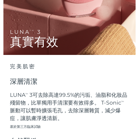
Advanced pore care essentials
以色列
預計送達日期
8/13/26
For healthy hair
18% PAP
護膚品
男士
義大利
預計送達日期
8/9/26
日本
預計送達日期
8/12/26
LUNA
3
TM
真實有效
澤西島
預計送達日期
8/14/26
全部購買
哈薩克
預計送達日期
8/11/26
完美肌密
FOREO APP
科威特
預計送達日期
8/9/26
深層清潔
關於我們
拉脫維亞
預計送達日期
8/9/26
LUNA
3可去除高達99.5%的污垢、油脂和化妝品
TM
殘留物，比單獨用手清潔要有效得多。 T-Sonic
黎巴嫩
預計送達日期
8/10/26
TM
脈動可以暫時擴張毛孔，去除深層雜質，減少爆
立陶宛
痘，讓肌膚淨透清新。
預計送達日期
8/9/26
基於第三方臨床試驗
盧森堡
預計送達日期
8/9/26