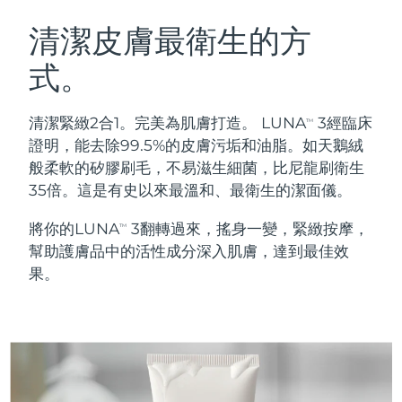
瑞典美膚護理
奧地利
預計送達日期
8/9/26
清潔皮膚最衛生的方
式。
巴林
預計送達日期
8/10/26
面部清潔
緊致提拉
比利時
預計送達日期
8/9/26
清潔緊緻2合1。完美為肌膚打造。 LUNA
3經臨床
TM
LUNA™ 4 套裝
BEAR™ 2 套裝
證明，能去除99.5%的皮膚污垢和油脂。如天鵝絨
百慕達
預計送達日期
8/15/26
Anti-aging massage
Microcurrent toning
般柔軟的矽膠刷毛，不易滋生細菌，比尼龍刷衛生
35倍。這是有史以來最溫和、最衛生的潔面儀。
波士尼亞與赫塞哥維納
預計送達日期
8/12/26
補水保濕
口腔護理
將你的LUNA
3翻轉過來，搖身一變，緊緻按摩，
LUNA™ 4 Plus
BEAR™ 2 go
TM
汶萊
預計送達日期
8/14/26
UFO™ 3 套裝
issa™ 4
幫助護膚品中的活性成分深入肌膚，達到最佳效
Massage, LED heating
Microcurrent toning on-the-go
FAQ™ 抗老護理
Deep facial hydration
Hybrid silicone sonic toothbrush
果。
保加利亞
預計送達日期
8/9/26
NEW
LUNA™ 4 Men
BEAR™ 2 eyes & lips
加拿大
預計送達日期
8/13/26
UFO™ 3 LED
issa™ 4 plus
For men, anti-aging massage
Microcurrent line smoothing device
Near-infrared and red light therapy
Smart hybrid silicone sonic toothbrush
智利
預計送達日期
8/13/26
device
抗老
LED 護理