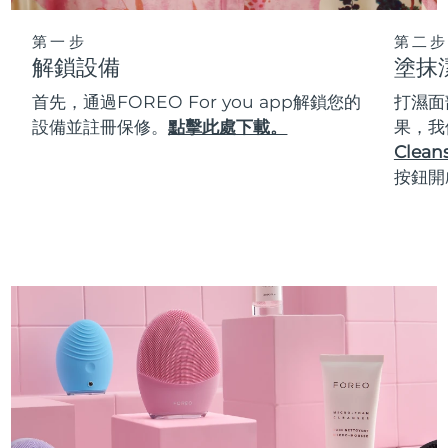
第一步
第二步
解鎖設備
塗抹
首先，通過FOREO For you app解鎖您的
打濕面
設備並註冊保修。
點擊此處下載。
果，我
Cleans
按鈕開