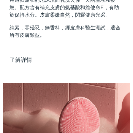
Professional IPL hair removal device
Microcurrent body toning
All hair treatments
All FAQ™ skincare
憊。配方含有補充皮膚的氨基酸和維他命E，有助
德國
預計送達日期
8/9/26
於保持水分。皮膚柔嫩自然，閃耀健康光采。
FAQ™產品
FAQ™產品
痘肌護理
眼部護理
直布羅陀
PEACH™ 2
LUNA™ 4 body
預計送達日期
8/13/26
FAQ™ products
All anti-aging treatments
All LED treatments
純素，零殘忍，無香料，經皮膚科醫生測試，適合
ESPADA™ 2 plus
BEAR™ 2 eyes & lips
IPL hair removal
Massaging body brush
All toning treatments
所有皮膚類型。
希臘
預計送達日期
8/9/26
Recurring acne LED therapy
Microcurrent line smoothing device
中國香港特別行政區
預計送達日期
8/10/26
PEACH™ 2 go
SUPERCHARGED™ serum
護發
毛孔護理
ESPADA™ 2
IRIS™ 2
了解詳情
Travel-friendly IPL hair removal
Firming body serum
匈牙利
LUNA™ 4 hair
預計送達日期
8/9/26
KIWI™ derma
Acne treatment device
Rejuvenating eye massager
NEW
2-in-1 LED scalp massager
Diamond microdermabrasion .
冰島
預計送達日期
8/10/26
PEACH™ Cooling Prep Gel
ESPADA™ Blemish Solution
眼部護膚
牙齒美白
Cooling IPL hair removal gel
印尼
預計送達日期
8/7/26
FLIP™ play advanced
KIWI™
Concentrated acne gel
Advanced eye care treatment
issa™ Teeth Whitening Set
LED light hairbrush
Blackhead remover
愛爾蘭
預計送達日期
8/9/26
更多的
Dual LED + sonic device & 18% PAP gel
ESPADA™ 設備
眼部護理設備
曼島
預計送達日期
8/11/26
LUNA™ Dual-Peptide Scalp
KIWI™ 皮肤护理
All acne treatment devices
All revitalizing eye massagers
Serum
issa™ Teeth Whitening Gel