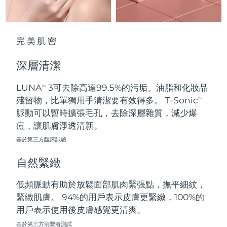
波蘭
預計送達日期
8/10/26
完美肌密
葡萄牙
預計送達日期
8/9/26
深層清潔
波多黎各
預計送達日期
8/11/26
LUNA
3可去除高達99.5%的污垢、油脂和化妝品
TM
卡達
預計送達日期
8/10/26
殘留物，比單獨用手清潔要有效得多。 T-Sonic
TM
脈動可以暫時擴張毛孔，去除深層雜質，減少爆
留尼旺
預計送達日期
8/14/26
痘，讓肌膚淨透清新。
基於第三方臨床試驗
羅馬尼亞
預計送達日期
8/9/26
自然緊緻
俄羅斯
預計送達日期
8/17/26
低頻脈動有助於放鬆面部肌肉緊張點，撫平細紋，
沙烏地阿拉伯
預計送達日期
8/10/26
緊緻肌膚。 94%的用戶表示皮膚更緊緻，100%的
用戶表示使用後皮膚感覺更清爽。
新加坡
預計送達日期
8/11/26
基於第三方消費者測試