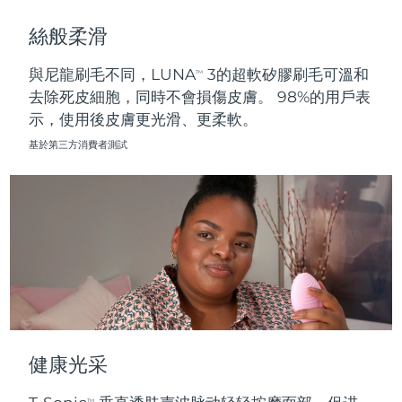
斯洛伐克
預計送達日期
8/9/26
絲般柔滑
斯洛維尼亞
預計送達日期
8/9/26
與尼龍刷毛不同，LUNA
3的超軟矽膠刷毛可溫和
TM
去除死皮細胞，同時不會損傷皮膚。 98%的用戶表
南非
預計送達日期
8/17/26
示，使用後皮膚更光滑、更柔軟。
南韓
預計送達日期
8/11/26
基於第三方消費者測試
西班牙
預計送達日期
8/9/26
瑞典
預計送達日期
8/9/26
瑞士
預計送達日期
8/9/26
台灣
預計送達日期
8/14/26
泰國
預計送達日期
8/13/26
健康光采
土耳其
預計送達日期
8/10/26
TM