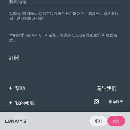
郵箱地址
點擊“訂閱”即表示您同意接收來自 FOREO 的行銷資訊。您還瞭解
您可以隨時取消訂閱。
本網站受 reCAPTCHA 保護，並適用 Google
隱私政策
和
服務條
款
。
幫助
關註我們
聯繫我們
開始聊天
我的帳號
訂單與運輸
產品註冊
企業
LUNA™ 3
系列
購買
保修與退換貨
客服支持
關於FOREO