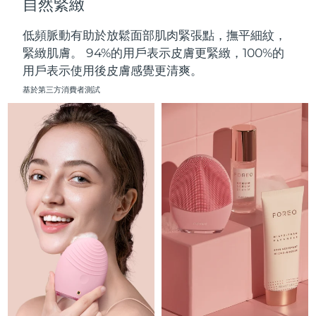
自然緊緻
中國澳門特別行政區
預計送達日期
8/11/26
低頻脈動有助於放鬆面部肌肉緊張點，撫平細紋，
馬來西亞
預計送達日期
8/12/26
緊緻肌膚。 94%的用戶表示皮膚更緊緻，100%的
用戶表示使用後皮膚感覺更清爽。
馬爾他
預計送達日期
8/9/26
基於第三方消費者測試
墨西哥
預計送達日期
8/13/26
摩納哥
預計送達日期
8/10/26
荷蘭
預計送達日期
8/9/26
紐西蘭
預計送達日期
8/9/26
挪威
預計送達日期
8/9/26
阿曼
預計送達日期
8/12/26
菲律賓
預計送達日期
8/12/26