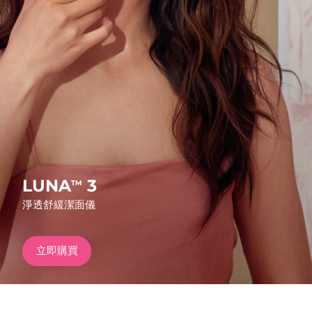
發貨國家
美國
預計送達日期
8/10/26
FAQ™ Dual LED Panel
英國
預計送達日期
8/9/26
熱門產品
西班牙
預計送達日期
8/9/26
澳洲
預計送達日期
8/12/26
法國
預計送達日期
8/9/26
LUNA
3
TM
特別優惠
暢銷產品
淨透舒緩潔面儀
德國
預計送達日期
8/9/26
加拿大
預計送達日期
8/13/26
立即購買
紅光療法
澳洲
預計送達日期
8/12/26