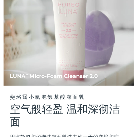
FAQ™ 101
FAQ™ 201
中國
LUNA™ 4 mini
面部提拉護理
預計送達日期
8/9/26
NEW
issa™ 4 smile
UFO™ 3 mini
Clinical anti-aging
LED mask
For young skin, T-zone
Premium anti-aging skincare
哥倫比亞
預計送達日期
8/13/26
Hybrid silicone sonic toothbrush
Red light therapy device for young skin
生髮
肌膚年輕化
克羅埃西亞
預計送達日期
8/9/26
FAQ™ 102
FAQ™ 202
LUNA™ 4 go
BEAR™ 設備
FAQ™ 301
FAQ™ 501
issa™ 4 baby
UFO™ 3 go
Advanced clinical anti-aging
LED mask
For travel or gym bag
All premium facelift devices
NEW
賽普勒斯
預計送達日期
8/10/26
LED hair strengthening scalp massager
Full-Spectrum Red Light Therapy
For ages 0-3
Portable red light therapy
捷克
預計送達日期
8/9/26
FAQ™ 103
FAQ™ 211
LUNA™護膚
保健品
FAQ™ Scalp Serum
FAQ™ 502
issa™ Teeth Whitening Set
面膜
Luxurious clinical anti-aging set
Anti-aging neck & décolleté LED mask
Premium cleansers & balm
丹麥
預計送達日期
8/9/26
LUNA
Micro-Foam Cleanser 2.0
TM
Scalp recovery probiotic serum
Full-Spectrum Red Light Therapy
Dual LED + sonic device & 18% PAP gel
Rejuvenation & hydration
專業治療
愛沙尼亞
預計送達日期
8/9/26
FAQ™ P1 Primer
FAQ™ 221
LUNA™ 設備
斐珞爾小氣泡氨基酸潔面乳
FAQ™護膚品
ISSA™ 設備
UFO™ 設備
Manuka honey primer
Anti-aging LED hand mask
芬蘭
FAQ™ Red Light Serum
預計送達日期
8/9/26
All facial cleansing devices
空气般轻盈 温和深彻洁
All FAQ™ skincare
All silicone sonic toothbrushes
All deep facial hydration devices
法國
預計送達日期
8/9/26
面
脫毛
身體護理
FAQ™護膚品
FAQ™護膚品
PEACH™ 2 Pro Max
BEAR™ 2 body
FAQ™產品
FAQ™ skincare
法屬玻里尼西亞
預計送達日期
8/13/26
All FAQ™ skincare
All FAQ™ skincare
用這款溫和的泡沫潔面乳洗去你一天的塵埃和疲