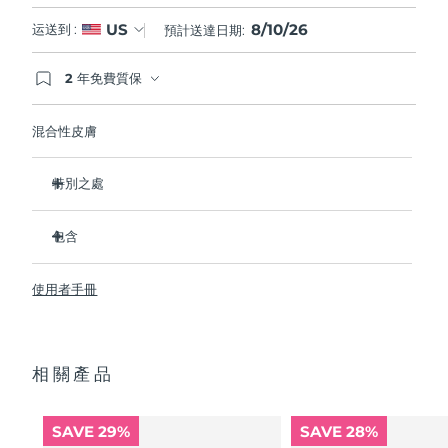
8/10/26
US
运送到 :
預計送達日期:
2 年免費質保
如果您在2年質保期內發現任何非人為品質問題，
FOREO將免費為您更換產品。
混合性皮膚
特別之處
經臨床證明，可去除99.5%的皮膚污垢、油脂和化妝品殘留
物。
包含
清除毛孔深處的雜質，減少爆痘的可能。
LUNA
3
™
撫平細紋，幫助放鬆面部肌肉緊張點。
使用者手冊
USB 充電線
按摩面部，促進微循環，使膚色更明亮、更健康。
便攜袋
超軟矽膠刷毛可溫和去除死皮細胞。
快速操作指南
16檔強度，符合人體工程學的輕質設計，智能app護膚。
相關產品
通用操作指南
2年質保 (西班牙、葡萄牙、瑞典：3年質保)
SAVE 29%
SAVE 28%