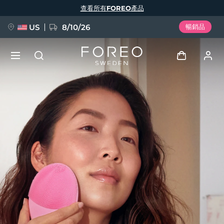
移
查看所有FOREO產品
至
主
內
容
US
8/10/26
暢銷品
新品
登入
語言
BREAKING NEWS
用戶信息
English
Deutsch
Español
我的設備
FAQ™ Pure Beauty-Tech Elixir
Français
Italiano
Português
我的訂單
Polski
Svenska
Русский
Türkçe
简体中文
繁體中文
我的地址
issa™ Teeth Whitening Set
我的訂閱