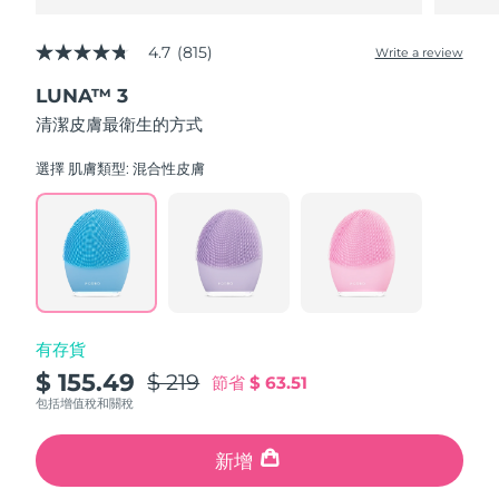
4.7
(815)
Write a review
4.7
out
LUNA™ 3
of
5
清潔皮膚最衛生的方式
stars,
average
rating
選擇 肌膚類型:
混合性皮膚
value.
Read
815
Reviews.
Same
page
link.
有存貨
$ 155.49
$ 219
節省
$ 63.51
包括增值稅和關稅
新增