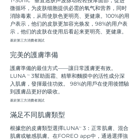
T-Sonic
垂直透肤声波脉动轻轻按摩面部，促进
微循环，为皮肤细胞提供必需的氧气和营养，同时
阿拉伯聯合大公國
預計送達日期
8/10/26
消除毒素，从而使肤色更明亮、更健康。100%的用
户表示，他们的皮肤更加容光焕发，98%的用户表
英國
預計送達日期
8/9/26
示，他们的皮肤在使用后看起来更明亮、更健康。
基於第三方消費者測試
美國
預計送達日期
8/10/26
完美的護膚準備
烏茲別克
預計送達日期
8/14/26
護膚準備的最佳方式——讓日常護膚更有效。
越南
預計送達日期
8/15/26
LUNA
3幫助面霜、精華和麵膜中的活性成分深
TM
入肌膚，發揮最佳功效。 98%的用戶在使用後體驗
到護膚品更好的吸收。
基於第三方消費者測試
滿足不同肌膚類型
根據您的皮膚類型選擇LUNA
3：正常肌膚、混合
TM
肌膚或敏感肌膚。在FOREO app中，通過選擇強