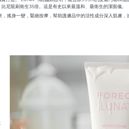
，比尼龍刷衛生35倍。這是有史以來最溫和、最衛生的潔面儀。
來，搖身一變，緊緻按摩，幫助護膚品中的活性成分深入肌膚，
水