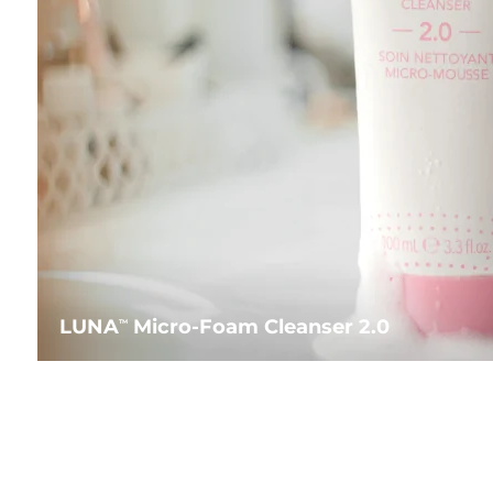
LUNA
Micro-Foam Cleanser 2.0
TM