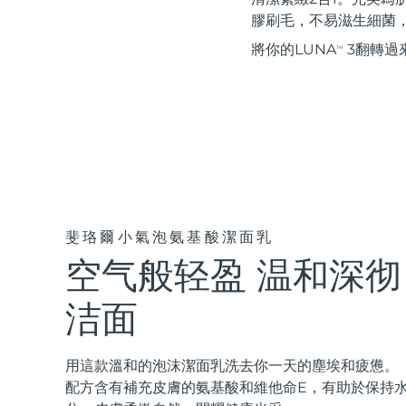
紅光療法
膠刷毛，不易滋生細菌
將你的LUNA
3翻轉過
TM
瑞典美膚護理
面部清潔
緊致提拉
LUNA™ 4 套裝
BEAR™ 2 套裝
Anti-aging massage
Microcurrent toning
斐珞爾小氣泡氨基酸潔面乳
空气般轻盈 温和深彻
補水保濕
口腔護理
LUNA™ 4 Plus
BEAR™ 2 go
洁面
UFO™ 3 套裝
issa™ 4
Massage, LED heating
Microcurrent toning on-the-go
Deep facial hydration
Hybrid silicone sonic toothbrush
FAQ™ 抗老護理
用這款溫和的泡沫潔面乳洗去你一天的塵埃和疲憊。
LUNA™ 4 Men
BEAR™ 2 eyes & lips
配方含有補充皮膚的氨基酸和維他命E，有助於保持
NEW
UFO™ 3 LED
issa™ 4 plus
For men, anti-aging massage
Microcurrent line smoothing device