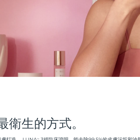
最衛生的方式。
膚打造。 LUNA
3經臨床證明，能去除99.5%的皮膚污垢和
TM