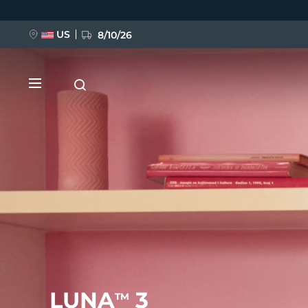
移
至
主
內
US
8/10/26
容
新品
BREAKING NEWS
FAQ™ Pure Beauty-Tech Elixir
LUNA
3
TM