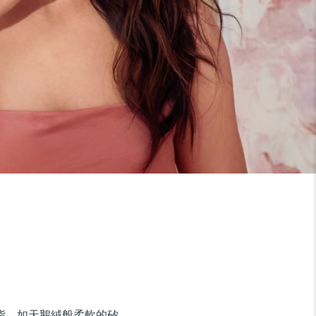
油脂。如天鵝絨般柔軟的矽