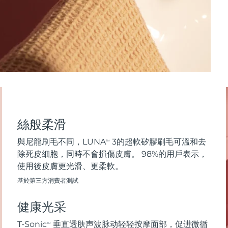
絲般柔滑
與尼龍刷毛不同，LUNA
3的超軟矽膠刷毛可溫和去
TM
除死皮細胞，同時不會損傷皮膚。 98%的用戶表示，
使用後皮膚更光滑、更柔軟。
基於第三方消費者測試
健康光采
T-Sonic
垂直透肤声波脉动轻轻按摩面部，促进微循
TM