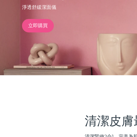
淨透舒緩潔面儀
issa™ Teeth Whitening Set
立即購買
FAQ™ Dual LED Panel
熱門產品
特別優惠
暢銷產品
清潔皮膚
清潔緊緻2合1。完美為肌