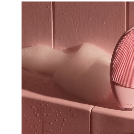
脫毛
FAQ™護膚品
身體護理
FAQ™護膚品
FAQ™產品
FAQ™ skincare
All FAQ™ skincare
All FAQ™ skincare
PEACH™ 2 Pro Max
BEAR™ 2 body
All hair treatments
All FAQ™ skincare
Professional IPL hair removal device
Microcurrent body toning
FAQ™產品
FAQ™產品
痘肌護理
FAQ™ products
眼部護理
All anti-aging treatments
All LED treatments
PEACH™ 2
LUNA™ 4 body
All toning treatments
ESPADA™ 2 plus
BEAR™ 2 eyes & lips
IPL hair removal
Massaging body brush
Recurring acne LED therapy
Microcurrent line smoothing device
PEACH™ 2 go
SUPERCHARGED™ serum
護發
毛孔護理
ESPADA™ 2
IRIS™ 2
Travel-friendly IPL hair removal
Firming body serum
LUNA™ 4 hair
KIWI™ derma
Acne treatment device
Rejuvenating eye massager
NEW
2-in-1 LED scalp massager
Diamond microdermabrasion .
PEACH™ Cooling Prep Gel
ESPADA™ Blemish Solution
眼部護膚
牙齒美白
Cooling IPL hair removal gel
FLIP™ play advanced
KIWI™
Concentrated acne gel
Advanced eye care treatment
issa™ Teeth Whitening Set
LED light hairbrush
Blackhead remover
Dual LED + sonic device & 18% PAP gel
更多的
ESPADA™ 設備
眼部護理設備
LUNA™ Dual-Peptide Scalp