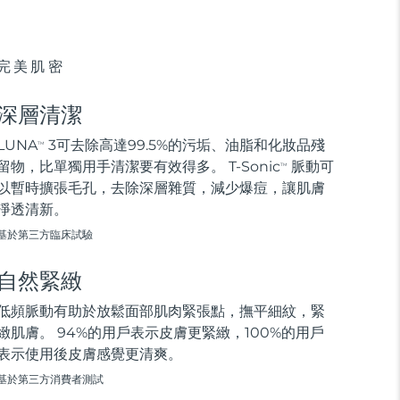
完美肌密
深層清潔
LUNA
3可去除高達99.5%的污垢、油脂和化妝品殘
TM
留物，比單獨用手清潔要有效得多。 T-Sonic
脈動可
TM
以暫時擴張毛孔，去除深層雜質，減少爆痘，讓肌膚
淨透清新。
基於第三方臨床試驗
自然緊緻
低頻脈動有助於放鬆面部肌肉緊張點，撫平細紋，緊
緻肌膚。 94%的用戶表示皮膚更緊緻，100%的用戶
表示使用後皮膚感覺更清爽。
基於第三方消費者測試