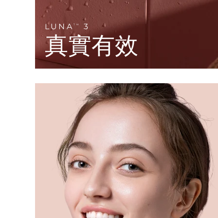
KIWI™ 皮肤护理
All acne treatment devices
All revitalizing eye massagers
Serum
issa™ Teeth Whitening Gel
Advanced pore care essentials
For healthy hair
18% PAP
LUNA
3
TM
真實有效
護膚品
男士
全部購買
FOREO APP
關於我們