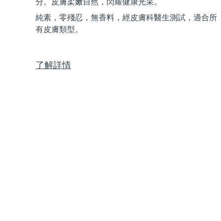
分。皮膚柔嫩自然，閃耀健康光采。
Near-infrared and red light therapy device
Smart hybrid silicone sonic toothbrush
純素，零殘忍，無香料，經皮膚科醫生測試，適合所
抗老
LED 護理
有皮膚類型。
LUNA™ 4 mini
面部提拉護理
FAQ™ 101
FAQ™ 201
UFO™ 3 mini
issa™ 4 smile
For young skin, T-zone
Premium anti-aging skincare
NEW
Clinical anti-aging
LED mask
Red light therapy device for young skin
Hybrid silicone sonic toothbrush
了解詳情
生髮
LUNA™ 4 go
BEAR™ 設備
肌膚年輕化
FAQ™ 102
FAQ™ 202
UFO™ 3 go
issa™ 4 baby
For travel or gym bag
All premium facelift devices
FAQ™ 301
FAQ™ 501
Advanced clinical anti-aging
LED mask
Portable red light therapy
For ages 0-3
NEW
LED hair strengthening scalp massager
Full-Spectrum Red Light Therapy
LUNA™護膚
FAQ™ 103
FAQ™ 211
保健品
面膜
issa™ Teeth Whitening Set
Premium cleansers & balm
FAQ™ Scalp Serum
FAQ™ 502
Luxurious clinical anti-aging set
Anti-aging neck & décolleté LED mask
Rejuvenation & hydration
Dual LED + sonic device & 18% PAP gel
Scalp recovery probiotic serum
Full-Spectrum Red Light Therapy
LUNA™ 設備
專業治療
FAQ™ P1 Primer
FAQ™ 221
UFO™ 設備
ISSA™ 設備
All facial cleansing devices
FAQ™護膚品
Manuka honey primer
Anti-aging LED hand mask
FAQ™ Red Light Serum
All deep facial hydration devices
All silicone sonic toothbrushes
All FAQ™ skincare