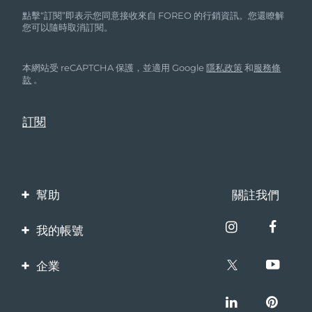
點擊“訂閱”即表示您同意接收來自 FOREO 的行銷資訊。您還瞭解
您可以隨時取消訂閱。
本網站受 reCAPTCHA 保護，並適用 Google
隱私政策
和
服務條
款
。
幫助
關註我們
聯繫我們
我的帳號
訂單與運輸
產品註冊
企業
保修與退換貨
客服支持
關於FOREO
常見問題