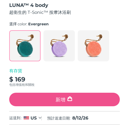
out
LUNA™ 4 body
of
中國澳門特別行政區
預計送達日期
8/13/26
5
超衛生的 T-Sonic™ 按摩沐浴刷
stars,
average
馬來西亞
預計送達日期
8/14/26
rating
選擇 color:
Evergreen
value.
Read
馬爾他
預計送達日期
8/11/26
61
Reviews.
Same
墨西哥
預計送達日期
8/15/26
page
link.
摩納哥
預計送達日期
8/12/26
有存貨
荷蘭
預計送達日期
8/11/26
$ 169
包括增值稅和關稅
紐西蘭
預計送達日期
8/11/26
新增
挪威
預計送達日期
8/11/26
阿曼
預計送達日期
8/14/26
8/12/26
US
运送到 :
預計送達日期:
菲律賓
預計送達日期
8/14/26