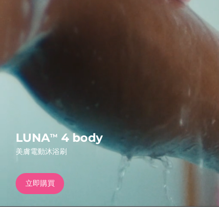
發貨國家
美國
預計送達日期
8/12/26
FAQ™ Dual LED Panel
英國
預計送達日期
8/11/26
熱門產品
西班牙
預計送達日期
8/11/26
澳洲
預計送達日期
8/14/26
法國
預計送達日期
8/11/26
特別優惠
暢銷產品
LUNA
4 body
TM
德國
預計送達日期
8/11/26
美膚電動沐浴刷
加拿大
預計送達日期
8/15/26
立即購買
紅光療法
澳洲
預計送達日期
8/14/26