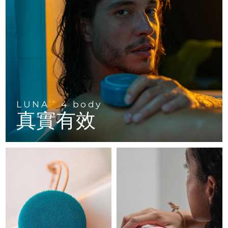
FAQ™ 101
FAQ™ 201
中國
LUNA™ 4 mini
面部提拉護理
預計送達日期
8/11/26
NEW
issa™ 4 smile
UFO™ 3 mini
Clinical anti-aging
LED mask
For young skin, T-zone
Premium anti-aging skincare
哥倫比亞
預計送達日期
8/15/26
Hybrid silicone sonic toothbrush
Red light therapy device for young skin
生髮
肌膚年輕化
克羅埃西亞
預計送達日期
8/11/26
FAQ™ 102
FAQ™ 202
LUNA™ 4 go
BEAR™ 設備
FAQ™ 301
FAQ™ 501
issa™ 4 baby
UFO™ 3 go
Advanced clinical anti-aging
LED mask
For travel or gym bag
All premium facelift devices
NEW
賽普勒斯
預計送達日期
8/12/26
LED hair strengthening scalp massager
Full-Spectrum Red Light Therapy
For ages 0-3
Portable red light therapy
捷克
預計送達日期
8/11/26
LUNA
4 body
FAQ™ 103
FAQ™ 211
TM
LUNA™護膚
保健品
真實有效
FAQ™ Scalp Serum
FAQ™ 502
issa™ Teeth Whitening Set
面膜
Luxurious clinical anti-aging set
Anti-aging neck & décolleté LED mask
Premium cleansers & balm
丹麥
預計送達日期
8/11/26
Scalp recovery probiotic serum
Full-Spectrum Red Light Therapy
Dual LED + sonic device & 18% PAP gel
Rejuvenation & hydration
專業治療
愛沙尼亞
預計送達日期
8/11/26
FAQ™ P1 Primer
FAQ™ 221
LUNA™ 設備
FAQ™護膚品
ISSA™ 設備
UFO™ 設備
Manuka honey primer
Anti-aging LED hand mask
芬蘭
FAQ™ Red Light Serum
預計送達日期
8/11/26
All facial cleansing devices
All FAQ™ skincare
All silicone sonic toothbrushes
All deep facial hydration devices
法國
預計送達日期
8/11/26
脫毛
身體護理
FAQ™護膚品
FAQ™護膚品
PEACH™ 2 Pro Max
BEAR™ 2 body
FAQ™產品
FAQ™ skincare
法屬玻里尼西亞
預計送達日期
8/15/26
All FAQ™ skincare
All FAQ™ skincare