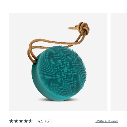
Advanced pore care essentials
以色列
預計送達日期
8/15/26
For healthy hair
18% PAP
護膚品
男士
義大利
預計送達日期
8/11/26
日本
預計送達日期
8/14/26
澤西島
預計送達日期
8/16/26
全部購買
哈薩克
預計送達日期
8/13/26
FOREO APP
科威特
預計送達日期
8/11/26
關於我們
拉脫維亞
預計送達日期
8/11/26
黎巴嫩
預計送達日期
8/12/26
立陶宛
預計送達日期
8/11/26
盧森堡
預計送達日期
8/11/26
4.5
(61)
Write a review
4.5