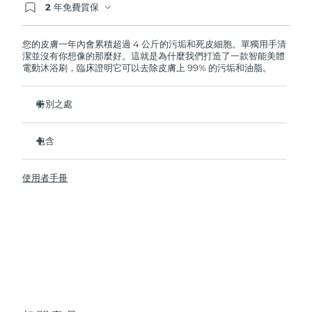
2 年免費質保
如果您在2年質保期內發現任何非人為品質問題，
FOREO將免費為您更換產品。
波蘭
預計送達日期
8/12/26
您的皮膚一年內會累積超過 4 公斤的污垢和死皮細胞。單獨用手清
潔並沒有你想像的那麼好。這就是為什麼我們打造了一款智能美體
葡萄牙
預計送達日期
8/11/26
電動沐浴刷，臨床證明它可以去除皮膚上 99% 的污垢和油脂。
波多黎各
預計送達日期
8/13/26
特別之處
衛生性是尼龍刷頭的35倍。
卡達
預計送達日期
8/12/26
包含
深層清潔以減少身體上的痘痘。
留尼旺
預計送達日期
8/16/26
改善橘皮。
LUNA
4 body
TM
使用者手冊
防止雞皮和毛髮內生。
USB 充電線
羅馬尼亞
預計送達日期
8/11/26
幫助肌膚更好吸收護膚乳。
快速操作指南
8 種強度調節，100% 防水，符合人體工學設計大的靈活沐浴
基本操作手冊
俄羅斯
預計送達日期
8/19/26
刷。
2年質保 (西班牙、葡萄牙、瑞典：3年質保)
沙烏地阿拉伯
預計送達日期
8/12/26
新加坡
預計送達日期
8/13/26