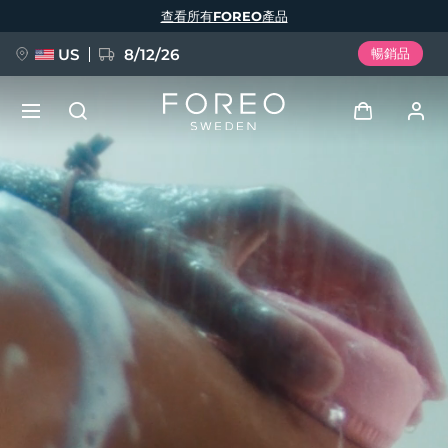
移
查看所有FOREO產品
至
主
內
容
US
8/12/26
暢銷品
新品
登入
語言
BREAKING NEWS
用戶信息
English
Deutsch
Español
我的設備
FAQ™ Pure Beauty-Tech Elixir
Français
Italiano
Português
我的訂單
Polski
Svenska
Русский
Türkçe
简体中文
繁體中文
我的地址
issa™ Teeth Whitening Set
我的訂閱