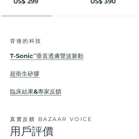
US$ 299
US$ 390
背後的科技
T-Sonic
垂直透膚聲波脈動
TM
超衛生矽膠
臨床結果&專家反饋
真實反饋
BAZAAR VOICE
用戶評價