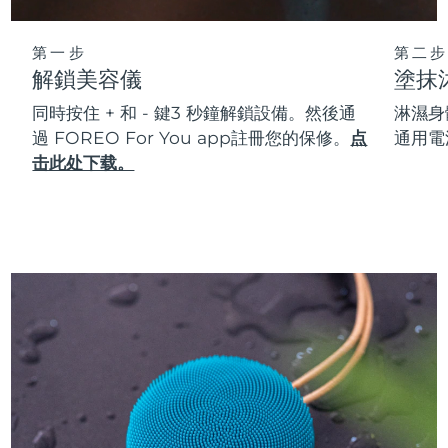
第一步
第二步
解鎖美容儀
塗抹
同時按住 + 和 - 鍵3 秒鐘解鎖設備。然後通
淋濕身
過 FOREO For You app註冊您的保修。
点
通用電
击此处下载。