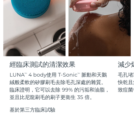
Professional IPL hair removal device
Microcurrent body toning
All hair treatments
All FAQ™ skincare
德國
預計送達日期
8/11/26
FAQ™產品
FAQ™產品
痘肌護理
眼部護理
直布羅陀
PEACH™ 2
LUNA™ 4 body
預計送達日期
8/15/26
FAQ™ products
All anti-aging treatments
All LED treatments
ESPADA™ 2 plus
BEAR™ 2 eyes & lips
IPL hair removal
Massaging body brush
All toning treatments
希臘
預計送達日期
8/11/26
Recurring acne LED therapy
Microcurrent line smoothing device
中國香港特別行政區
預計送達日期
8/12/26
PEACH™ 2 go
SUPERCHARGED™ serum
護發
毛孔護理
ESPADA™ 2
IRIS™ 2
Travel-friendly IPL hair removal
Firming body serum
經臨床測試的清潔效果
減少
匈牙利
LUNA™ 4 hair
預計送達日期
8/11/26
KIWI™ derma
Acne treatment device
Rejuvenating eye massager
NEW
2-in-1 LED scalp massager
Diamond microdermabrasion .
LUNA
4 body使用 T-Sonic
脈動和天鵝
毛孔堵
TM
TM
冰島
預計送達日期
8/12/26
絨般柔軟的矽膠刷毛去除毛孔深處的雜質。
快乾且
PEACH™ Cooling Prep Gel
ESPADA™ Blemish Solution
眼部護膚
臨床證明，它可以去除 99% 的污垢和油脂，
致痘菌
牙齒美白
Cooling IPL hair removal gel
印尼
預計送達日期
8/9/26
FLIP™ play advanced
KIWI™
並且比尼龍刷毛的刷子更衛生 35 倍。
Concentrated acne gel
Advanced eye care treatment
issa™ Teeth Whitening Set
LED light hairbrush
Blackhead remover
愛爾蘭
預計送達日期
8/11/26
更多的
基於第三方臨床試驗
Dual LED + sonic device & 18% PAP gel
ESPADA™ 設備
眼部護理設備
曼島
預計送達日期
8/13/26
LUNA™ Dual-Peptide Scalp
KIWI™ 皮肤护理
All acne treatment devices
All revitalizing eye massagers
Serum
issa™ Teeth Whitening Gel