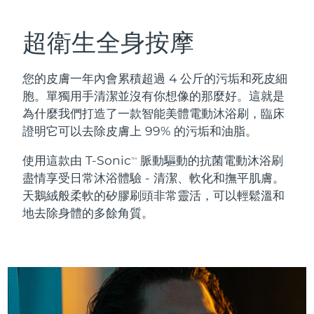
瑞典美膚護理
奧地利
預計送達日期
8/11/26
超衛生全身按摩
巴林
預計送達日期
8/12/26
您的皮膚一年內會累積超過 4 公斤的污垢和死皮細
面部清潔
緊致提拉
比利時
預計送達日期
8/11/26
胞。單獨用手清潔並沒有你想像的那麼好。這就是
LUNA™ 4 套裝
BEAR™ 2 套裝
為什麼我們打造了一款智能美體電動沐浴刷，臨床
百慕達
預計送達日期
8/17/26
Anti-aging massage
Microcurrent toning
證明它可以去除皮膚上 99% 的污垢和油脂。
波士尼亞與赫塞哥維納
預計送達日期
8/14/26
使用這款由 T-Sonic
脈動驅動的抗菌電動沐浴刷
TM
補水保濕
口腔護理
盡情享受日常沐浴體驗 - 清潔、軟化和撫平肌膚。
LUNA™ 4 Plus
BEAR™ 2 go
汶萊
預計送達日期
8/16/26
UFO™ 3 套裝
issa™ 4
天鵝絨般柔軟的矽膠刷頭非常靈活，可以輕鬆溫和
Massage, LED heating
Microcurrent toning on-the-go
FAQ™ 抗老護理
地去除身體的多餘角質。
Deep facial hydration
Hybrid silicone sonic toothbrush
保加利亞
預計送達日期
8/11/26
NEW
LUNA™ 4 Men
BEAR™ 2 eyes & lips
加拿大
預計送達日期
8/15/26
UFO™ 3 LED
issa™ 4 plus
For men, anti-aging massage
Microcurrent line smoothing device
Near-infrared and red light therapy
Smart hybrid silicone sonic toothbrush
智利
預計送達日期
8/15/26
device
抗老
LED 護理