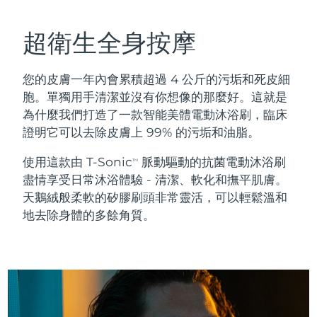
瑞典美膚護理
奧地利
預計送達日期
8/10/26
超衛生全身按摩
巴林
預計送達日期
8/11/26
您的皮膚一年內會累積超過 4 公斤的污垢和死皮細
面部清潔
緊致提拉
比利時
預計送達日期
8/10/26
胞。單獨用手清潔並沒有你想像的那麼好。這就是
LUNA™ 4 套裝
BEAR™ 2 套裝
為什麼我們打造了一款智能美體電動沐浴刷，臨床
百慕達
預計送達日期
8/16/26
Anti-aging massage
Microcurrent toning
證明它可以去除皮膚上 99% 的污垢和油脂。
波士尼亞與赫塞哥維納
預計送達日期
8/13/26
使用這款由 T-Sonic
脈動驅動的抗菌電動沐浴刷
TM
補水保濕
口腔護理
盡情享受日常沐浴體驗 - 清潔、軟化和撫平肌膚。
LUNA™ 4 Plus
BEAR™ 2 go
汶萊
預計送達日期
8/15/26
UFO™ 3 套裝
issa™ 4
天鵝絨般柔軟的矽膠刷頭非常靈活，可以輕鬆溫和
Massage, LED heating
Microcurrent toning on-the-go
FAQ™ 抗老護理
地去除身體的多餘角質。
Deep facial hydration
Hybrid silicone sonic toothbrush
保加利亞
預計送達日期
8/10/26
NEW
LUNA™ 4 Men
BEAR™ 2 eyes & lips
加拿大
預計送達日期
8/14/26
UFO™ 3 LED
issa™ 4 plus
For men, anti-aging massage
Microcurrent line smoothing device
Near-infrared and red light therapy
Smart hybrid silicone sonic toothbrush
智利
預計送達日期
8/14/26
device
抗老
LED 護理