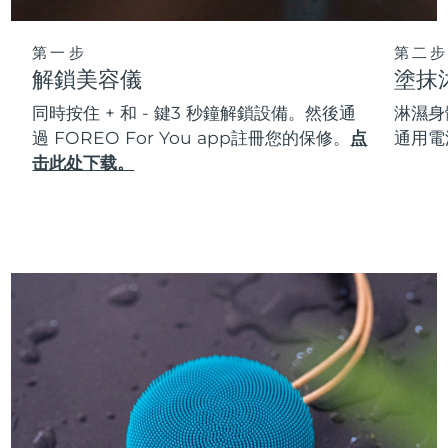
第一步
第二步
解鎖美容儀
塗抹
同時按住 + 和 - 鍵3 秒鐘解鎖設備。然後通
淋濕身
過 FOREO For You app註冊您的保修。
点
通用電
击此处下载。