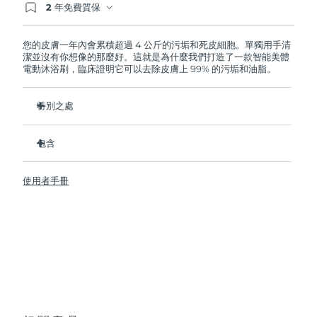
2 年免費質保
如果您在2年質保期內發現任何非人為品質問題，
FOREO將免費為您更換產品。
波蘭
預計送達日期
8/11/26
您的皮膚一年內會累積超過 4 公斤的污垢和死皮細胞。單獨用手清
潔並沒有你想像的那麼好。這就是為什麼我們打造了一款智能美體
葡萄牙
預計送達日期
8/10/26
電動沐浴刷，臨床證明它可以去除皮膚上 99% 的污垢和油脂。
波多黎各
預計送達日期
8/12/26
特別之處
衛生性是尼龍刷頭的35倍。
卡達
預計送達日期
8/11/26
包含
深層清潔以減少身體上的痘痘。
留尼旺
預計送達日期
8/15/26
改善橘皮。
LUNA
4 body
TM
使用者手冊
防止雞皮和毛髮內生。
USB 充電線
羅馬尼亞
預計送達日期
8/10/26
幫助肌膚更好吸收護膚乳。
快速操作指南
8 種強度調節，100% 防水，符合人體工學設計大的靈活沐浴
基本操作手冊
俄羅斯
預計送達日期
8/18/26
刷。
2年質保 (西班牙、葡萄牙、瑞典：3年質保)
沙烏地阿拉伯
預計送達日期
8/11/26
新加坡
預計送達日期
8/12/26