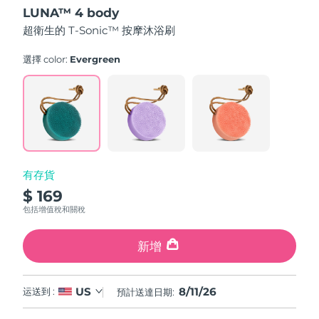
out
LUNA™ 4 body
of
中國澳門特別行政區
預計送達日期
8/12/26
5
超衛生的 T-Sonic™ 按摩沐浴刷
stars,
average
馬來西亞
預計送達日期
8/13/26
rating
選擇 color:
Evergreen
value.
Read
馬爾他
預計送達日期
8/10/26
61
Reviews.
Same
墨西哥
預計送達日期
8/14/26
page
link.
摩納哥
預計送達日期
8/11/26
有存貨
荷蘭
預計送達日期
8/10/26
$ 169
包括增值稅和關稅
紐西蘭
預計送達日期
8/10/26
新增
挪威
預計送達日期
8/10/26
阿曼
預計送達日期
8/13/26
8/11/26
US
运送到 :
預計送達日期:
菲律賓
預計送達日期
8/13/26