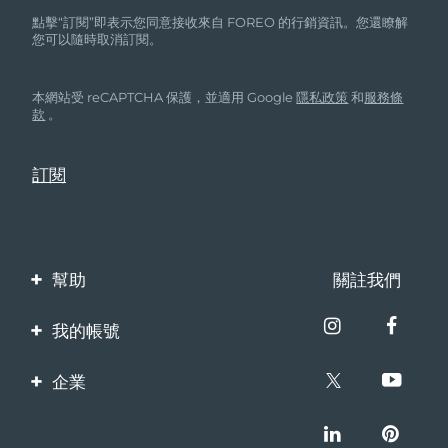
點擊“訂閱”即表示您同意接收來自 FOREO 的行銷資訊。您還瞭解
您可以隨時取消訂閱。
本網站受 reCAPTCHA 保護，並適用 Google
隱私政策
和
服務條
款
。
幫助
關註我們
聯繫我們
我的帳號
訂單與運輸
產品註冊
企業
保修與退換貨
客服支持
關於FOREO
常見問題