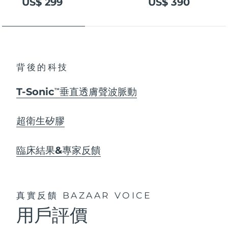
US$ 299
US$ 390
背後的科技
T-Sonic
垂直透膚聲波脈動
TM
超衛生矽膠
臨床結果&專家反饋
真實反饋
BAZAAR VOICE
用戶評價