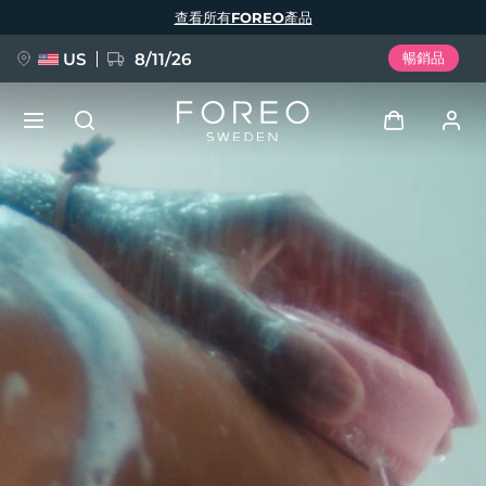
移
查看所有FOREO產品
至
主
內
容
US
8/11/26
暢銷品
新品
登入
語言
BREAKING NEWS
用戶信息
English
Deutsch
Español
我的設備
FAQ™ Pure Beauty-Tech Elixir
Français
Italiano
Português
我的訂單
Polski
Svenska
Русский
Türkçe
简体中文
繁體中文
我的地址
issa™ Teeth Whitening Set
我的訂閱