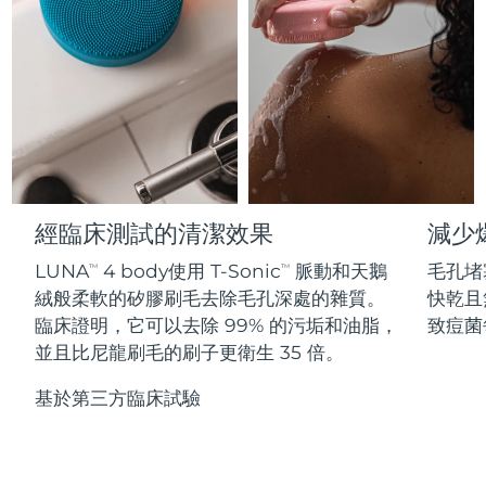
Professional IPL hair removal device
Microcurrent body toning
All hair treatments
All FAQ™ skincare
德國
預計送達日期
8/10/26
FAQ™產品
FAQ™產品
痘肌護理
眼部護理
直布羅陀
PEACH™ 2
LUNA™ 4 body
預計送達日期
8/14/26
FAQ™ products
All anti-aging treatments
All LED treatments
ESPADA™ 2 plus
BEAR™ 2 eyes & lips
IPL hair removal
Massaging body brush
All toning treatments
希臘
預計送達日期
8/10/26
Recurring acne LED therapy
Microcurrent line smoothing device
中國香港特別行政區
預計送達日期
8/11/26
PEACH™ 2 go
SUPERCHARGED™ serum
護發
毛孔護理
ESPADA™ 2
IRIS™ 2
Travel-friendly IPL hair removal
Firming body serum
經臨床測試的清潔效果
減少
匈牙利
LUNA™ 4 hair
預計送達日期
8/10/26
KIWI™ derma
Acne treatment device
Rejuvenating eye massager
NEW
2-in-1 LED scalp massager
Diamond microdermabrasion .
LUNA
4 body使用 T-Sonic
脈動和天鵝
毛孔堵
TM
TM
冰島
預計送達日期
8/11/26
絨般柔軟的矽膠刷毛去除毛孔深處的雜質。
快乾且
PEACH™ Cooling Prep Gel
ESPADA™ Blemish Solution
眼部護膚
臨床證明，它可以去除 99% 的污垢和油脂，
致痘菌
牙齒美白
Cooling IPL hair removal gel
印尼
預計送達日期
8/8/26
FLIP™ play advanced
KIWI™
並且比尼龍刷毛的刷子更衛生 35 倍。
Concentrated acne gel
Advanced eye care treatment
issa™ Teeth Whitening Set
LED light hairbrush
Blackhead remover
愛爾蘭
預計送達日期
8/10/26
更多的
基於第三方臨床試驗
Dual LED + sonic device & 18% PAP gel
ESPADA™ 設備
眼部護理設備
曼島
預計送達日期
8/12/26
LUNA™ Dual-Peptide Scalp
KIWI™ 皮肤护理
All acne treatment devices
All revitalizing eye massagers
Serum
issa™ Teeth Whitening Gel