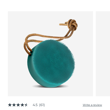
Advanced pore care essentials
以色列
預計送達日期
8/14/26
For healthy hair
18% PAP
護膚品
男士
義大利
預計送達日期
8/10/26
日本
預計送達日期
8/13/26
澤西島
預計送達日期
8/15/26
全部購買
哈薩克
預計送達日期
8/12/26
FOREO APP
科威特
預計送達日期
8/10/26
關於我們
拉脫維亞
預計送達日期
8/10/26
黎巴嫩
預計送達日期
8/11/26
立陶宛
預計送達日期
8/10/26
盧森堡
預計送達日期
8/10/26
4.5
(61)
Write a review
4.5