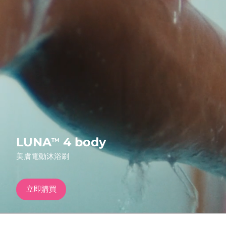
發貨國家
美國
預計送達日期
8/11/26
FAQ™ Dual LED Panel
英國
預計送達日期
8/10/26
熱門產品
西班牙
預計送達日期
8/10/26
澳洲
預計送達日期
8/13/26
法國
預計送達日期
8/10/26
特別優惠
暢銷產品
LUNA
4 body
TM
德國
預計送達日期
8/10/26
美膚電動沐浴刷
加拿大
預計送達日期
8/14/26
立即購買
紅光療法
澳洲
預計送達日期
8/13/26