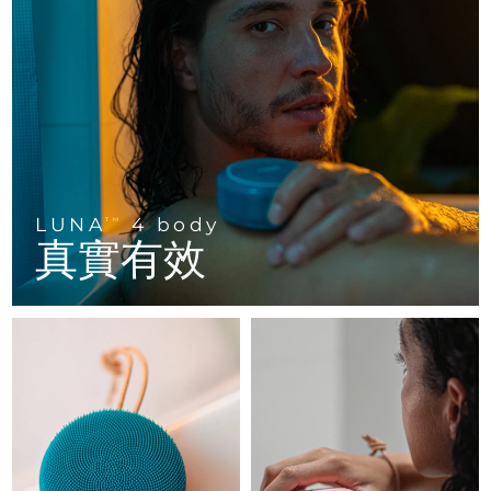
FAQ™ 101
FAQ™ 201
中國
LUNA™ 4 mini
面部提拉護理
預計送達日期
8/10/26
NEW
issa™ 4 smile
UFO™ 3 mini
Clinical anti-aging
LED mask
For young skin, T-zone
Premium anti-aging skincare
哥倫比亞
預計送達日期
8/14/26
Hybrid silicone sonic toothbrush
Red light therapy device for young skin
生髮
肌膚年輕化
克羅埃西亞
預計送達日期
8/10/26
FAQ™ 102
FAQ™ 202
LUNA™ 4 go
BEAR™ 設備
FAQ™ 301
FAQ™ 501
issa™ 4 baby
UFO™ 3 go
Advanced clinical anti-aging
LED mask
For travel or gym bag
All premium facelift devices
NEW
賽普勒斯
預計送達日期
8/11/26
LED hair strengthening scalp massager
Full-Spectrum Red Light Therapy
For ages 0-3
Portable red light therapy
捷克
預計送達日期
8/10/26
LUNA
4 body
FAQ™ 103
FAQ™ 211
TM
LUNA™護膚
保健品
真實有效
FAQ™ Scalp Serum
FAQ™ 502
issa™ Teeth Whitening Set
面膜
Luxurious clinical anti-aging set
Anti-aging neck & décolleté LED mask
Premium cleansers & balm
丹麥
預計送達日期
8/10/26
Scalp recovery probiotic serum
Full-Spectrum Red Light Therapy
Dual LED + sonic device & 18% PAP gel
Rejuvenation & hydration
專業治療
愛沙尼亞
預計送達日期
8/10/26
FAQ™ P1 Primer
FAQ™ 221
LUNA™ 設備
FAQ™護膚品
ISSA™ 設備
UFO™ 設備
Manuka honey primer
Anti-aging LED hand mask
芬蘭
FAQ™ Red Light Serum
預計送達日期
8/10/26
All facial cleansing devices
All FAQ™ skincare
All silicone sonic toothbrushes
All deep facial hydration devices
法國
預計送達日期
8/10/26
脫毛
身體護理
FAQ™護膚品
FAQ™護膚品
PEACH™ 2 Pro Max
BEAR™ 2 body
FAQ™產品
FAQ™ skincare
法屬玻里尼西亞
預計送達日期
8/14/26
All FAQ™ skincare
All FAQ™ skincare