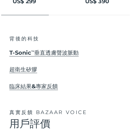
US$ 299
US$ 390
背後的科技
T-Sonic
垂直透膚聲波脈動
TM
超衛生矽膠
臨床結果&專家反饋
真實反饋
BAZAAR VOICE
用戶評價