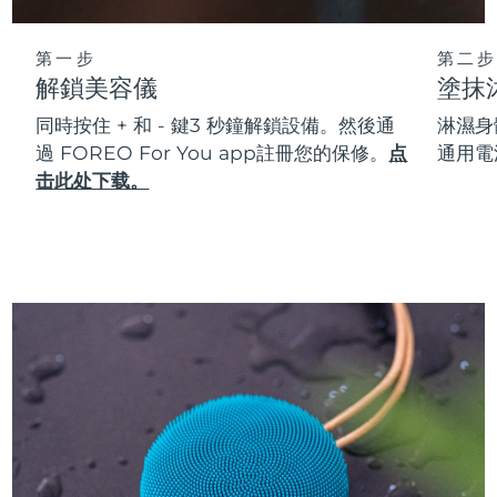
第一步
第二步
解鎖美容儀
塗抹
同時按住 + 和 - 鍵3 秒鐘解鎖設備。然後通
淋濕身
過 FOREO For You app註冊您的保修。
点
通用電
击此处下载。