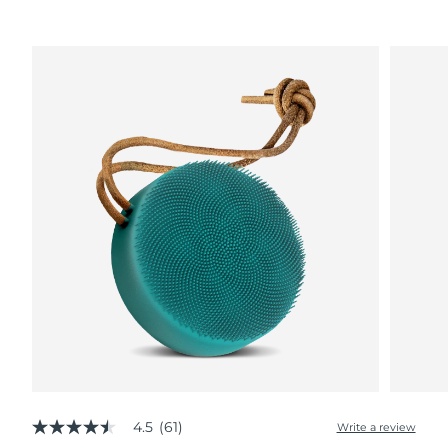
Advanced pore care essentials
以色列
預計送達日期
8/16/26
For healthy hair
18% PAP
護膚品
男士
義大利
預計送達日期
8/12/26
日本
預計送達日期
8/15/26
澤西島
預計送達日期
8/17/26
全部購買
哈薩克
預計送達日期
8/14/26
FOREO APP
科威特
預計送達日期
8/12/26
關於我們
拉脫維亞
預計送達日期
8/12/26
黎巴嫩
預計送達日期
8/13/26
立陶宛
預計送達日期
8/12/26
盧森堡
預計送達日期
8/12/26
4.5
(61)
Write a review
4.5