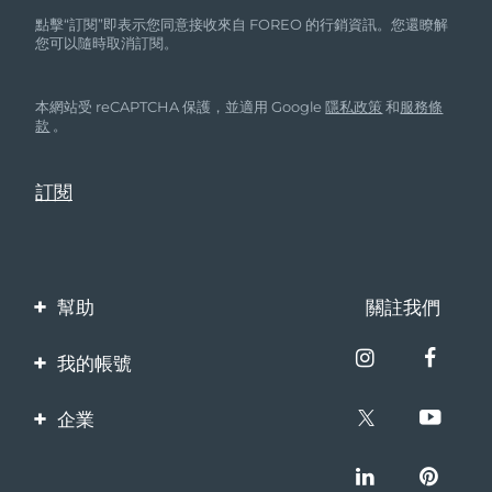
點擊“訂閱”即表示您同意接收來自 FOREO 的行銷資訊。您還瞭解
您可以隨時取消訂閱。
本網站受 reCAPTCHA 保護，並適用 Google
隱私政策
和
服務條
款
。
幫助
關註我們
聯繫我們
我的帳號
訂單與運輸
產品註冊
企業
保修與退換貨
客服支持
關於FOREO
常見問題