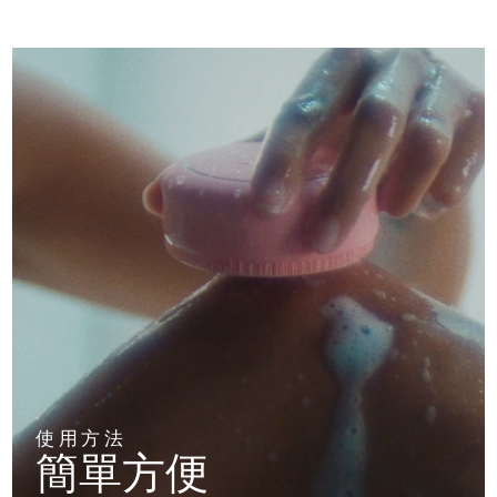
阿拉伯聯合大公國
預計送達日期
8/13/26
英國
預計送達日期
8/12/26
美國
預計送達日期
8/13/26
烏茲別克
預計送達日期
8/17/26
越南
預計送達日期
8/18/26
使用方法
簡單方便