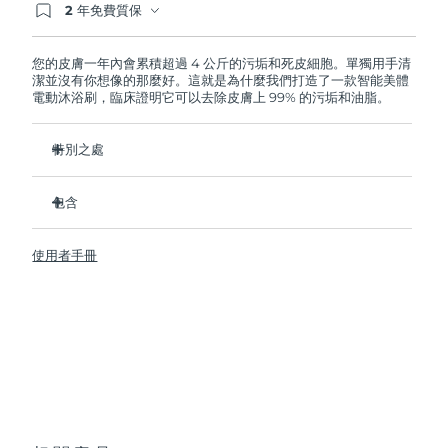
2 年免費質保
如果您在2年質保期內發現任何非人為品質問題，
FOREO將免費為您更換產品。
波蘭
預計送達日期
8/13/26
您的皮膚一年內會累積超過 4 公斤的污垢和死皮細胞。單獨用手清
潔並沒有你想像的那麼好。這就是為什麼我們打造了一款智能美體
葡萄牙
預計送達日期
8/12/26
電動沐浴刷，臨床證明它可以去除皮膚上 99% 的污垢和油脂。
波多黎各
預計送達日期
8/14/26
特別之處
衛生性是尼龍刷頭的35倍。
卡達
預計送達日期
8/13/26
包含
深層清潔以減少身體上的痘痘。
留尼旺
預計送達日期
8/17/26
改善橘皮。
LUNA
4 body
TM
使用者手冊
防止雞皮和毛髮內生。
USB 充電線
羅馬尼亞
預計送達日期
8/12/26
幫助肌膚更好吸收護膚乳。
快速操作指南
8 種強度調節，100% 防水，符合人體工學設計大的靈活沐浴
基本操作手冊
俄羅斯
預計送達日期
8/20/26
刷。
2年質保 (西班牙、葡萄牙、瑞典：3年質保)
沙烏地阿拉伯
預計送達日期
8/13/26
新加坡
預計送達日期
8/14/26