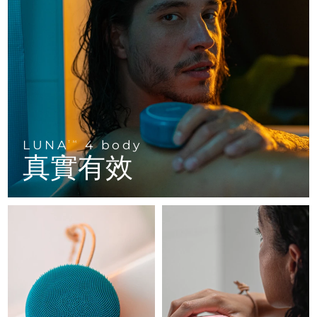
FAQ™ 101
FAQ™ 201
中國
LUNA™ 4 mini
面部提拉護理
預計送達日期
8/12/26
NEW
issa™ 4 smile
UFO™ 3 mini
Clinical anti-aging
LED mask
For young skin, T-zone
Premium anti-aging skincare
哥倫比亞
預計送達日期
8/16/26
Hybrid silicone sonic toothbrush
Red light therapy device for young skin
生髮
肌膚年輕化
克羅埃西亞
預計送達日期
8/12/26
FAQ™ 102
FAQ™ 202
LUNA™ 4 go
BEAR™ 設備
FAQ™ 301
FAQ™ 501
issa™ 4 baby
UFO™ 3 go
Advanced clinical anti-aging
LED mask
For travel or gym bag
All premium facelift devices
NEW
賽普勒斯
預計送達日期
8/13/26
LED hair strengthening scalp massager
Full-Spectrum Red Light Therapy
For ages 0-3
Portable red light therapy
捷克
預計送達日期
8/12/26
LUNA
4 body
FAQ™ 103
FAQ™ 211
TM
LUNA™護膚
保健品
真實有效
FAQ™ Scalp Serum
FAQ™ 502
issa™ Teeth Whitening Set
面膜
Luxurious clinical anti-aging set
Anti-aging neck & décolleté LED mask
Premium cleansers & balm
丹麥
預計送達日期
8/12/26
Scalp recovery probiotic serum
Full-Spectrum Red Light Therapy
Dual LED + sonic device & 18% PAP gel
Rejuvenation & hydration
專業治療
愛沙尼亞
預計送達日期
8/12/26
FAQ™ P1 Primer
FAQ™ 221
LUNA™ 設備
FAQ™護膚品
ISSA™ 設備
UFO™ 設備
Manuka honey primer
Anti-aging LED hand mask
芬蘭
FAQ™ Red Light Serum
預計送達日期
8/12/26
All facial cleansing devices
All FAQ™ skincare
All silicone sonic toothbrushes
All deep facial hydration devices
法國
預計送達日期
8/12/26
脫毛
身體護理
FAQ™護膚品
FAQ™護膚品
PEACH™ 2 Pro Max
BEAR™ 2 body
FAQ™產品
FAQ™ skincare
法屬玻里尼西亞
預計送達日期
8/16/26
All FAQ™ skincare
All FAQ™ skincare