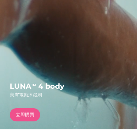
發貨國家
美國
預計送達日期
8/13/26
FAQ™ Dual LED Panel
英國
預計送達日期
8/12/26
熱門產品
西班牙
預計送達日期
8/12/26
澳洲
預計送達日期
8/15/26
法國
預計送達日期
8/12/26
特別優惠
暢銷產品
LUNA
4 body
TM
德國
預計送達日期
8/12/26
美膚電動沐浴刷
加拿大
預計送達日期
8/16/26
立即購買
紅光療法
澳洲
預計送達日期
8/15/26