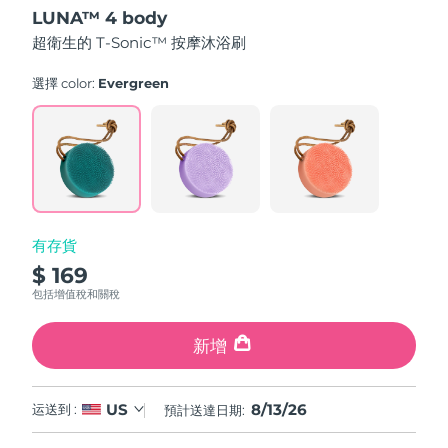
out
LUNA™ 4 body
of
中國澳門特別行政區
預計送達日期
8/14/26
5
超衛生的 T-Sonic™ 按摩沐浴刷
stars,
average
馬來西亞
預計送達日期
8/15/26
rating
選擇 color:
Evergreen
value.
Read
馬爾他
預計送達日期
8/12/26
61
Reviews.
Same
墨西哥
預計送達日期
8/16/26
page
link.
摩納哥
預計送達日期
8/13/26
有存貨
荷蘭
預計送達日期
8/12/26
$ 169
包括增值稅和關稅
紐西蘭
預計送達日期
8/12/26
新增
挪威
預計送達日期
8/12/26
阿曼
預計送達日期
8/15/26
8/13/26
US
运送到 :
預計送達日期:
菲律賓
預計送達日期
8/15/26