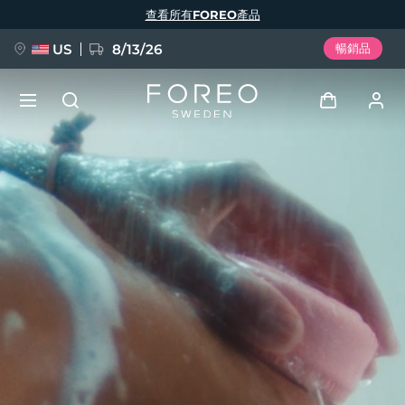
移
查看所有FOREO產品
至
主
內
容
US
8/13/26
暢銷品
新品
登入
語言
BREAKING NEWS
用戶信息
English
Deutsch
Español
我的設備
FAQ™ Pure Beauty-Tech Elixir
Français
Italiano
Português
我的訂單
Polski
Svenska
Русский
Türkçe
简体中文
繁體中文
我的地址
issa™ Teeth Whitening Set
我的訂閱