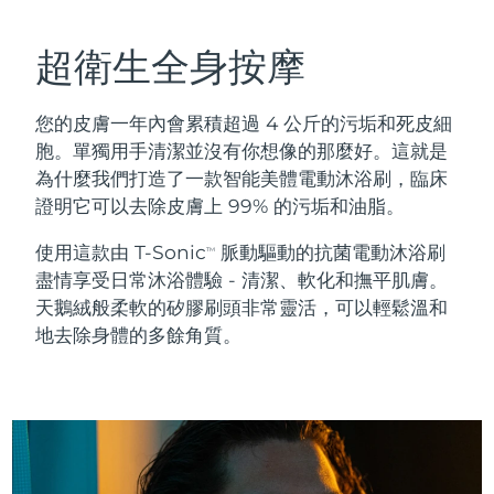
瑞典美膚護理
奧地利
預計送達日期
8/12/26
超衛生全身按摩
巴林
預計送達日期
8/13/26
您的皮膚一年內會累積超過 4 公斤的污垢和死皮細
面部清潔
緊致提拉
比利時
預計送達日期
8/12/26
胞。單獨用手清潔並沒有你想像的那麼好。這就是
LUNA™ 4 套裝
BEAR™ 2 套裝
為什麼我們打造了一款智能美體電動沐浴刷，臨床
百慕達
預計送達日期
8/18/26
Anti-aging massage
Microcurrent toning
證明它可以去除皮膚上 99% 的污垢和油脂。
波士尼亞與赫塞哥維納
預計送達日期
8/15/26
使用這款由 T-Sonic
脈動驅動的抗菌電動沐浴刷
TM
補水保濕
口腔護理
盡情享受日常沐浴體驗 - 清潔、軟化和撫平肌膚。
LUNA™ 4 Plus
BEAR™ 2 go
汶萊
預計送達日期
8/17/26
UFO™ 3 套裝
issa™ 4
天鵝絨般柔軟的矽膠刷頭非常靈活，可以輕鬆溫和
Massage, LED heating
Microcurrent toning on-the-go
FAQ™ 抗老護理
地去除身體的多餘角質。
Deep facial hydration
Hybrid silicone sonic toothbrush
保加利亞
預計送達日期
8/12/26
NEW
LUNA™ 4 Men
BEAR™ 2 eyes & lips
加拿大
預計送達日期
8/16/26
UFO™ 3 LED
issa™ 4 plus
For men, anti-aging massage
Microcurrent line smoothing device
Near-infrared and red light therapy
Smart hybrid silicone sonic toothbrush
智利
預計送達日期
8/16/26
device
抗老
LED 護理