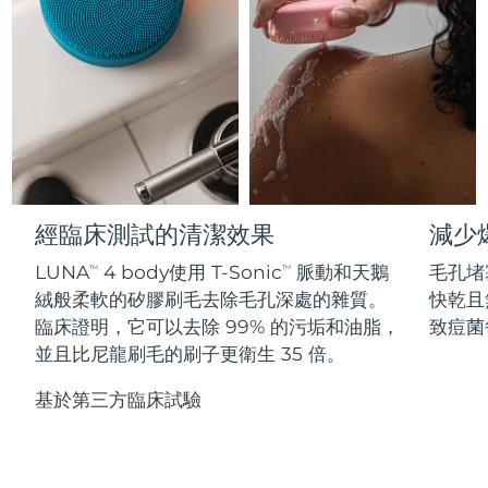
Professional IPL hair removal device
Microcurrent body toning
All hair treatments
All FAQ™ skincare
德國
預計送達日期
8/12/26
FAQ™產品
FAQ™產品
痘肌護理
眼部護理
直布羅陀
PEACH™ 2
LUNA™ 4 body
預計送達日期
8/16/26
FAQ™ products
All anti-aging treatments
All LED treatments
ESPADA™ 2 plus
BEAR™ 2 eyes & lips
IPL hair removal
Massaging body brush
All toning treatments
希臘
預計送達日期
8/12/26
Recurring acne LED therapy
Microcurrent line smoothing device
中國香港特別行政區
預計送達日期
8/13/26
PEACH™ 2 go
SUPERCHARGED™ serum
護發
毛孔護理
ESPADA™ 2
IRIS™ 2
Travel-friendly IPL hair removal
Firming body serum
經臨床測試的清潔效果
減少
匈牙利
LUNA™ 4 hair
預計送達日期
8/12/26
KIWI™ derma
Acne treatment device
Rejuvenating eye massager
NEW
2-in-1 LED scalp massager
Diamond microdermabrasion .
LUNA
4 body使用 T-Sonic
脈動和天鵝
毛孔堵
TM
TM
冰島
預計送達日期
8/13/26
絨般柔軟的矽膠刷毛去除毛孔深處的雜質。
快乾且
PEACH™ Cooling Prep Gel
ESPADA™ Blemish Solution
眼部護膚
臨床證明，它可以去除 99% 的污垢和油脂，
致痘菌
牙齒美白
Cooling IPL hair removal gel
印尼
預計送達日期
8/10/26
FLIP™ play advanced
KIWI™
並且比尼龍刷毛的刷子更衛生 35 倍。
Concentrated acne gel
Advanced eye care treatment
issa™ Teeth Whitening Set
LED light hairbrush
Blackhead remover
愛爾蘭
預計送達日期
8/12/26
更多的
基於第三方臨床試驗
Dual LED + sonic device & 18% PAP gel
ESPADA™ 設備
眼部護理設備
曼島
預計送達日期
8/14/26
LUNA™ Dual-Peptide Scalp
KIWI™ 皮肤护理
All acne treatment devices
All revitalizing eye massagers
Serum
issa™ Teeth Whitening Gel